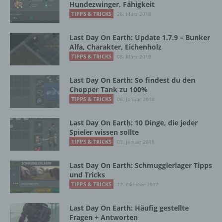
Hundezwinger, Fähigkeit
Grundverordnung, sonstiger in den Mitgliedstaaten
TIPPS & TRICKS
26. März 2018
der Europäischen Union geltenden
Datenschutzgesetze und anderer Bestimmungen
Last Day On Earth: Update 1.7.9 – Bunker
mit datenschutzrechtlichem Charakter ist die:
Alfa, Charakter, Eichenholz
TIPPS & TRICKS
08. März 2018
InnoMobile GmbH
Schlehenweg 20
Last Day On Earth: So findest du den
Chopper Tank zu 100%
18069 Lambrechtshagen
TIPPS & TRICKS
06. Januar 2018
DE
Last Day On Earth: 10 Dinge, die jeder
Spieler wissen sollte
TIPPS & TRICKS
03. Januar 2018
Cookies / SessionStorage / LocalStorage
Last Day On Earth: Schmugglerlager Tipps
und Tricks
Die Internetseiten verwenden teilweise so
TIPPS & TRICKS
17. Oktober 2017
genannte Cookies, LocalStorage und
SessionStorage. Dies dient dazu, unser Angebot
nutzerfreundlicher, effektiver und sicherer zu
Last Day On Earth: Häufig gestellte
machen. Local Storage und SessionStorage ist
Fragen + Antworten