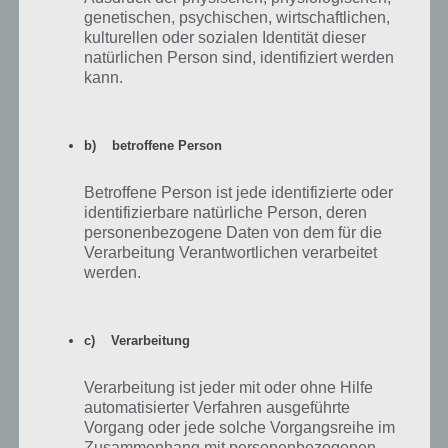
Walkthrough durch Ebene 4 + Tipps und
genetischen, psychischen, wirtschaftlichen,
Tricks
kulturellen oder sozialen Identität dieser
natürlichen Person sind, identifiziert werden
Damit du dir ein besseres Bild von Bunker Alfa Ebene 4 machen
kann.
kannst, hier ein Walkthrough mit zahlreichen Tipps und Tricks. Damit
solltest du problemlos diese Ebene meistern können!
b) betroffene Person
Betroffene Person ist jede identifizierte oder
identifizierbare natürliche Person, deren
personenbezogene Daten von dem für die
Verarbeitung Verantwortlichen verarbeitet
werden.
c) Verarbeitung
Verarbeitung ist jeder mit oder ohne Hilfe
automatisierter Verfahren ausgeführte
Vorgang oder jede solche Vorgangsreihe im
Weitere Tipps und Tricks
Zusammenhang mit personenbezogenen