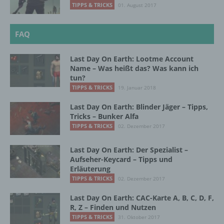
eine Technologie, mit welcher ihr Browser Daten
TIPPS & TRICKS
01. August 2017
auf Ihrem Computer oder mobilen Gerät
abspeichert. Cookies sind Textdateien, welche
über einen Internetbrowser auf einem
FAQ
Computersystem abgelegt und gespeichert
werden. Sie können die Verwendung von Cookies,
Last Day On Earth: Lootme Account
LocalStorage und SessionStorage durch
Name – Was heißt das? Was kann ich
entsprechende Einstellung in Ihrem Browser
tun?
verhindern.
TIPPS & TRICKS
19. Januar 2018
Zahlreiche Internetseiten und Server verwenden
Last Day On Earth: Blinder Jäger – Tipps,
Cookies. Viele Cookies enthalten eine sogenannte
Tricks – Bunker Alfa
Cookie-ID. Eine Cookie-ID ist eine eindeutige
TIPPS & TRICKS
02. Dezember 2017
Kennung des Cookies. Sie besteht aus einer
Zeichenfolge, durch welche Internetseiten und
Last Day On Earth: Der Spezialist –
Server dem konkreten Internetbrowser zugeordnet
Aufseher-Keycard – Tipps und
werden können, in dem das Cookie gespeichert
Erläuterung
wurde. Dies ermöglicht es den besuchten
TIPPS & TRICKS
02. Dezember 2017
Internetseiten und Servern, den individuellen
Browser der betroffenen Person von anderen
Last Day On Earth: CAC-Karte A, B, C, D, F,
Internetbrowsern, die andere Cookies enthalten,
R, Z – Finden und Nutzen
zu unterscheiden. Ein bestimmter Internetbrowser
TIPPS & TRICKS
31. Oktober 2017
kann über die eindeutige Cookie-ID wiedererkannt