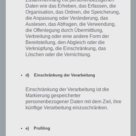
Daten wie das Erheben, das Erfassen, die
Schau dir obiges Video an. Dieses zeigt dir sehr gut zahlreiche Tipps
Organisation, das Ordnen, die Speicherung,
und Tricks rund um Ebene 4 des Bunker Alfa in Last Day On Earth.
die Anpassung oder Veränderung, das
Auslesen, das Abfragen, die Verwendung,
die Offenlegung durch Übermittlung,
Häufige Fragen zu Ebene 4
Verbreitung oder eine andere Form der
Bereitstellung, den Abgleich oder die
Verknüpfung, die Einschränkung, das
Löschen oder die Vernichtung.
Ein Hund mit der Fähigkeit Wahrer Freund
wird benötigt – Wo gibt es den?
d) Einschränkung der Verarbeitung
Die Meldung “Ein Hund mit der Fähigkeit Wahrer Freund wird
benötigt” erscheint bei einigen Türen im Bunker Alfa, darunter auch
in Ebene 4. Seit Version 1.7.12 kannst du Welpen fangen und mit
Einschränkung der Verarbeitung ist die
etwas Glück hast du einen Hund mit der Fähigkeit Wahrer Freund!
Markierung gespeicherter
personenbezogener Daten mit dem Ziel, ihre
künftige Verarbeitung einzuschränken.
e) Profiling