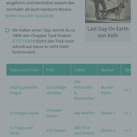
eingeführt und beinhaltet sowohl den
normalen als auch Hardcore Modus
(
siehe dazu Der Spezialist
)
Last Day On Earth
Wir haben einen Tipp, womit du zu
von Kefir
100% den Chopper Tank findest!
JETZT LESEN
! (führt den Trick noch
schnell aus bevor er nicht mehr
funktioniert)
Tipps und Tricks
FAQ
Listen
Bunker
Updat
Alle
Häufig gestellte
Zukünftige
Rohstoffe
Bunker
v1.5.5
Fragen
Updates
&
Alpha
Materialien
Chopper
Einsteiger Guide
Alle Waffen
Ebene 1
v1.5.6
bauen
12 Tipps und
Alle Orte
ATV bauen
Ebene 2
v1.5.8
Tricks
und Events