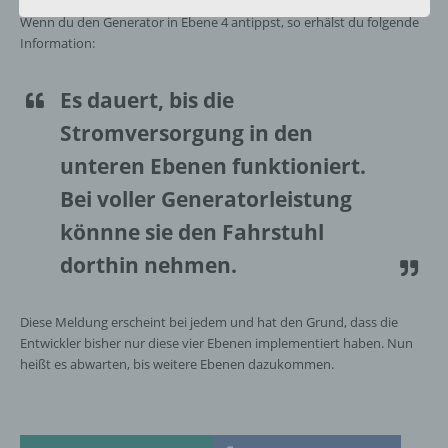
Informationen nicht mehr einer spezifischen
Wenn du den Generator in Ebene 4 antippst, so erhälst du folgende
betroffenen Person zugeordnet werden
Information:
können, sofern diese zusätzlichen
Informationen gesondert aufbewahrt werden
und technischen und organisatorischen
Es dauert, bis die
Maßnahmen unterliegen, die gewährleisten,
Stromversorgung in den
dass die personenbezogenen Daten nicht
einer identifizierten oder identifizierbaren
unteren Ebenen funktioniert.
natürlichen Person zugewiesen werden.
Bei voller Generatorleistung
könnne sie den Fahrstuhl
g) Verantwortlicher oder für die Verarbeitung
Verantwortlicher
dorthin nehmen.
Verantwortlicher oder für die Verarbeitung
Verantwortlicher ist die natürliche oder
Diese Meldung erscheint bei jedem und hat den Grund, dass die
juristische Person, Behörde, Einrichtung
Entwickler bisher nur diese vier Ebenen implementiert haben. Nun
oder andere Stelle, die allein oder
heißt es abwarten, bis weitere Ebenen dazukommen.
gemeinsam mit anderen über die Zwecke
und Mittel der Verarbeitung von
personenbezogenen Daten entscheidet.
Sind die Zwecke und Mittel dieser