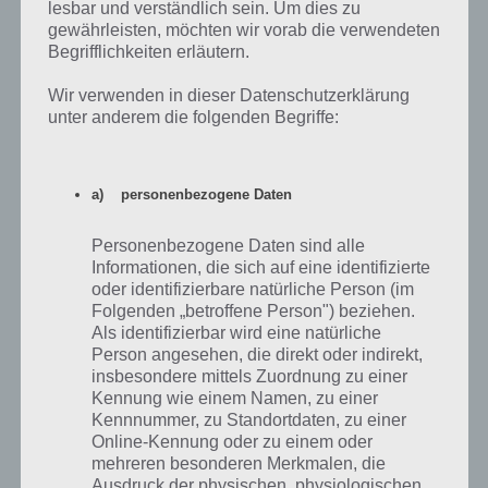
lesbar und verständlich sein. Um dies zu
gewährleisten, möchten wir vorab die verwendeten
Begrifflichkeiten erläutern.
Wir verwenden in dieser Datenschutzerklärung
unter anderem die folgenden Begriffe:
a) personenbezogene Daten
Personenbezogene Daten sind alle
Informationen, die sich auf eine identifizierte
oder identifizierbare natürliche Person (im
Folgenden „betroffene Person") beziehen.
Als identifizierbar wird eine natürliche
Person angesehen, die direkt oder indirekt,
Auf der Karte werden die Beißer und Geschützturme
insbesondere mittels Zuordnung zu einer
in Ebene 4 vorgestellt – Hardcore Modus – (c)
Kennung wie einem Namen, zu einer
Doomeris
Kennnummer, zu Standortdaten, zu einer
Online-Kennung oder zu einem oder
mehreren besonderen Merkmalen, die
Ausdruck der physischen, physiologischen,