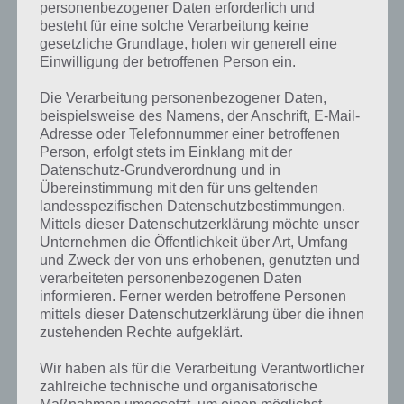
personenbezogener Daten erforderlich und
PS: Umso mehr Fernkampfwaffen du einsetzt, desto weniger
besteht für eine solche Verarbeitung keine
Nahkampfwaffen, Nahrung und Ausrüstung bentöigst du!
gesetzliche Grundlage, holen wir generell eine
Einwilligung der betroffenen Person ein.
Plan der Räume in Ebene 4 für Last Day On
Die Verarbeitung personenbezogener Daten,
Earth – Normaler und Hardcore Modus
beispielsweise des Namens, der Anschrift, E-Mail-
Adresse oder Telefonnummer einer betroffenen
Nachfolgend findest du die Pläne der Räume zu Ebene 4. Die Karte
Person, erfolgt stets im Einklang mit der
wurde erstellt von Doomeris und zeigt euch, wo sich welche Beißer
Datenschutz-Grundverordnung und in
Übereinstimmung mit den für uns geltenden
aufhalten und wieviele. Auch seht ihr die Position der
landesspezifischen Datenschutzbestimmungen.
Geschütztürme. Entsprechend benötigt ihr dieses mal etliche
Mittels dieser Datenschutzerklärung möchte unser
Fernkampfwaffen. Einigen Geschütztürmen könnt ihr aber auch aus
Unternehmen die Öffentlichkeit über Art, Umfang
dem Weg gehen.
und Zweck der von uns erhobenen, genutzten und
verarbeiteten personenbezogenen Daten
informieren. Ferner werden betroffene Personen
mittels dieser Datenschutzerklärung über die ihnen
zustehenden Rechte aufgeklärt.
Wir haben als für die Verarbeitung Verantwortlicher
zahlreiche technische und organisatorische