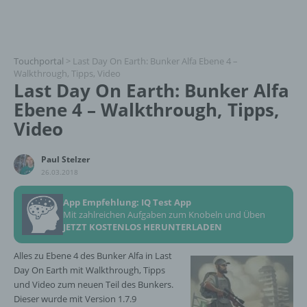
Touchportal
>
Last Day On Earth: Bunker Alfa Ebene 4 –
Walkthrough, Tipps, Video
Last Day On Earth: Bunker Alfa
Ebene 4 – Walkthrough, Tipps,
Video
Paul Stelzer
26.03.2018
App Empfehlung: IQ Test App
Mit zahlreichen Aufgaben zum Knobeln und Üben
JETZT KOSTENLOS HERUNTERLADEN
Alles zu Ebene 4 des Bunker Alfa in Last
Day On Earth mit Walkthrough, Tipps
und Video zum neuen Teil des Bunkers.
Dieser wurde mit Version 1.7.9