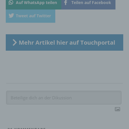
Auf WhatsApp teilen
Teilen auf Facebook
Verarbeitung durch das Unionsrecht oder
das Recht der Mitgliedstaaten vorgegeben,
so kann der Verantwortliche
Tweet auf Twitter
beziehungsweise können die bestimmten
Kriterien seiner Benennung nach dem
Unionsrecht oder dem Recht der
Mitgliedstaaten vorgesehen werden.
Mehr Artikel hier auf Touchportal
h) Auftragsverarbeiter
Auftragsverarbeiter ist eine natürliche oder
juristische Person, Behörde, Einrichtung
oder andere Stelle, die personenbezogene
Daten im Auftrag des Verantwortlichen
verarbeitet.
i) Empfänger
Empfänger ist eine natürliche oder juristische