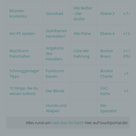
Alle Beißer
Münzen
Säurebad
-
Der
Ebene 3
v.1.6
kostenlos
Große
Stahlbarren
Am PC spielen
Alle Pläne
Ebene 4
v1.6.4
herstellen?
Angebote
Wachturm
Liste der
Bunker
v1.7
des
freischalten
Nahrung
Bravo
(Plünd
Händlers
Schmugglerlager
Funkturm
Bunker
v1.7.9
Tipps
bauen
Charlie
10 Dinge, die du
CAC-
Der Blinde
v1.7.1
wissen solltest
Karte
Hunde und
Der
Welpen
Spezialist
Alles rund um
Last Day On Earth
hier auf touchportal.de!