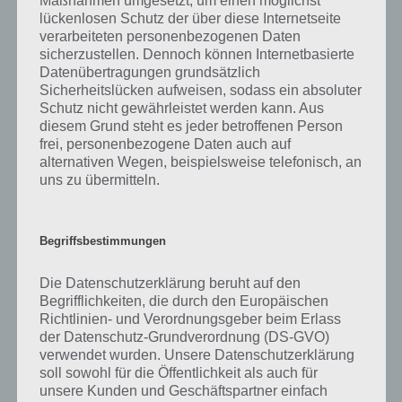
Maßnahmen umgesetzt, um einen möglichst
lückenlosen Schutz der über diese Internetseite
verarbeiteten personenbezogenen Daten
sicherzustellen. Dennoch können Internetbasierte
Datenübertragungen grundsätzlich
Sicherheitslücken aufweisen, sodass ein absoluter
Schutz nicht gewährleistet werden kann. Aus
diesem Grund steht es jeder betroffenen Person
frei, personenbezogene Daten auch auf
alternativen Wegen, beispielsweise telefonisch, an
uns zu übermitteln.
Begriffsbestimmungen
Auf der Karte werden die Beißer und Geschützturme
in Ebene 4 vorgestellt – Normaler Modus – (c)
Die Datenschutzerklärung beruht auf den
Doomeris
Begrifflichkeiten, die durch den Europäischen
Richtlinien- und Verordnungsgeber beim Erlass
der Datenschutz-Grundverordnung (DS-GVO)
verwendet wurden. Unsere Datenschutzerklärung
soll sowohl für die Öffentlichkeit als auch für
unsere Kunden und Geschäftspartner einfach