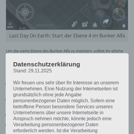
Last Day On Earth: Start der Ebene 4 im Bunker Alfa
Um die vierte Ebene des Bunker Alfa zu meistern, solltet ihr etliche
Nah- und Fernkampfwaffen dabei haben sowie genügend Nahrung.
Die Ebene ist also nur etwas für euch, wenn ihr schon länger Last Day
Datenschutzerklärung
On Earth spielt.
Stand: 29.11.2025
Wir freuen uns sehr über Ihr Interesse an unserem
4-12 AK47 oder M16 (oder Glock 17 mit Erweiterung der
Unternehmen. Eine Nutzung der Internetseiten ist
Entfernung für die Geschütztürme)
grundsätzlich ohne jede Angabe
5-10 Nahkampfwaffen (Machete / Schädelspalter /
personenbezogener Daten möglich. Sofern eine
Sägeblattkeule)
betroffene Person besondere Services unseres
Unternehmens über unsere Internetseite in
80-120 Steaks / Futterdosen
Anspruch nehmen möchte, könnte jedoch eine
Verarbeitung personenbezogener Daten
4 taktische Ausrüstung (besser SWAT-Ausrüstung)
erforderlich werden. Ist die Verarbeitung