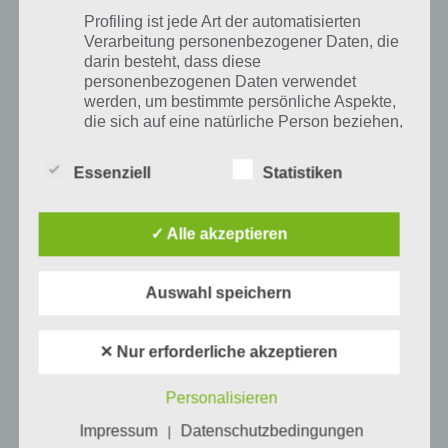
Profiling ist jede Art der automatisierten
Verarbeitung personenbezogener Daten, die
darin besteht, dass diese
personenbezogenen Daten verwendet
werden, um bestimmte persönliche Aspekte,
die sich auf eine natürliche Person beziehen,
zu bewerten, insbesondere, um Aspekte
bezüglich Arbeitsleistung, wirtschaftlicher
Essenziell
Statistiken
Lage, Gesundheit, persönlicher Vorlieben,
Interessen, Zuverlässigkeit, Verhalten,
Aufenthaltsort oder Ortswechsel dieser
✓ Alle akzeptieren
natürlichen Person zu analysieren oder
vorherzusagen.
Auswahl speichern
f) Pseudonymisierung
✕ Nur erforderliche akzeptieren
Pseudonymisierung ist die Verarbeitung
personenbezogener Daten in einer Weise,
Personalisieren
Was bedeutet die Meldung beim Generator
auf welche die personenbezogenen Daten
bzgl. der Stromversorgung?
Impressum
Datenschutzbedingungen
|
ohne Hinzuziehung zusätzlicher