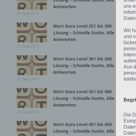
unser
uns e
Antworten
infor
21. Mai 2017
W
Daten
Wort Guru Level 251 bis 300
Wir h
Lösung – Schnelle Suche, Alle
und o
Im 
Antworten
lücke
21. Mai 2017
Spi
perso
Inter
aus
Wort Guru Level 301 bis 350
aufwe
Lösung – Schnelle Suche, Alle
Aus d
[in
Antworten
perso
21. Mai 2017
telef
Ü
Wort Guru Level 351 bis 400
Lösung – Schnelle Suche, Alle
Begr
Antworten
Nac
21. Mai 2017
Die D
zu 
Europ
übe
Wort Guru Level 401 bis 450
Daten
Lösung – Schnelle Suche, Alle
sic
Daten