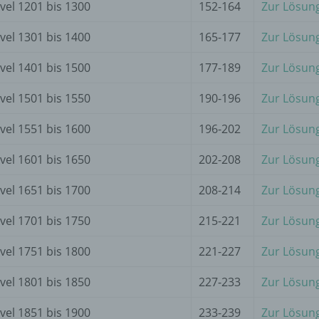
d) Einschränkung der Verarbeitung
vel 1201 bis 1300
152-164
Zur Lösun
vel 1301 bis 1400
165-177
Zur Lösun
Einschränkung der Verarbeitung ist die Markierung gespeichert
personenbezogener Daten mit dem Ziel, ihre künftige Verarbeit
einzuschränken.
vel 1401 bis 1500
177-189
Zur Lösun
vel 1501 bis 1550
190-196
Zur Lösun
e) Profiling
vel 1551 bis 1600
196-202
Zur Lösun
Profiling ist jede Art der automatisierten Verarbeitung
vel 1601 bis 1650
202-208
Zur Lösun
personenbezogener Daten, die darin besteht, dass diese
personenbezogenen Daten verwendet werden, um bestimmte
vel 1651 bis 1700
208-214
Zur Lösun
persönliche Aspekte, die sich auf eine natürliche Person bezie
zu bewerten, insbesondere, um Aspekte bezüglich Arbeitsleistu
vel 1701 bis 1750
215-221
Zur Lösun
wirtschaftlicher Lage, Gesundheit, persönlicher Vorlieben, Inter
Zuverlässigkeit, Verhalten, Aufenthaltsort oder Ortswechsel die
natürlichen Person zu analysieren oder vorherzusagen.
vel 1751 bis 1800
221-227
Zur Lösun
vel 1801 bis 1850
227-233
Zur Lösun
f) Pseudonymisierung
vel 1851 bis 1900
233-239
Zur Lösun