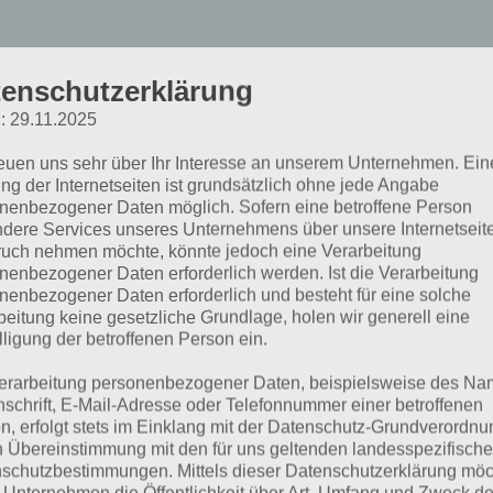
enschutzerklärung
irekt nach Level suchen 
: 29.11.2025
örterbuch öffnen!
reuen uns sehr über Ihr Interesse an unserem Unternehmen. Ein
ng der Internetseiten ist grundsätzlich ohne jede Angabe
nenbezogener Daten möglich. Sofern eine betroffene Person
dere Services unseres Unternehmens über unsere Internetseite
Nach Level suchen
Nach B
uch nehmen möchte, könnte jedoch eine Verarbeitung
Trage das Level ein, wofür du die
nenbezogener Daten erforderlich werden. Ist die Verarbeitung
s
nenbezogener Daten erforderlich und besteht für eine solche
Lösung suchst
Nutze das Wö
beitung keine gesetzliche Grundlage, holen wir generell eine
Lösungen zu 
lligung der betroffenen Person ein.
zu
erarbeitung personenbezogener Daten, beispielsweise des Na
nschrift, E-Mail-Adresse oder Telefonnummer einer betroffenen
n, erfolgt stets im Einklang mit der Datenschutz-Grundverordnu
Zum W
n Übereinstimmung mit den für uns geltenden landesspezifisch
schutzbestimmungen. Mittels dieser Datenschutzerklärung mö