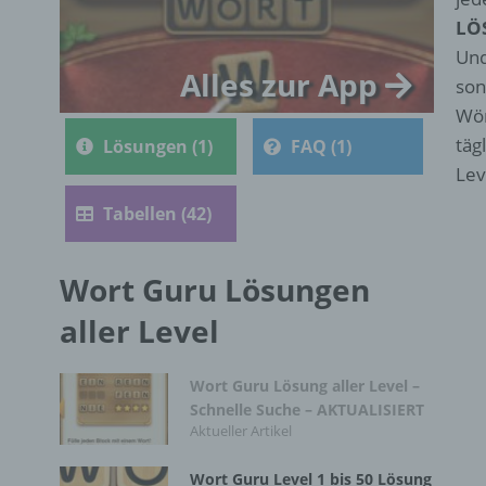
LÖ
Und
Alles zur App
son
Wör
täg
Lösungen (1)
FAQ (1)
Lev
Tabellen (42)
Wort Guru Lösungen
aller Level
Wort Guru Lösung aller Level –
Schnelle Suche – AKTUALISIERT
Aktueller Artikel
Wort Guru Level 1 bis 50 Lösung