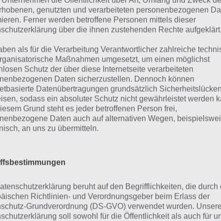
 Unternehmen die Öffentlichkeit über Art, Umfang und Zweck de
rhobenen, genutzten und verarbeiteten personenbezogenen Da
mieren. Ferner werden betroffene Personen mittels dieser
ort Guru Lösung aller Le
schutzerklärung über die ihnen zustehenden Rechte aufgeklärt
aben als für die Verarbeitung Verantwortlicher zahlreiche techn
rganisatorische Maßnahmen umgesetzt, um einen möglichst
nächsten Kapitel findest du die Lösung für Wort Guru. Da 
nlosen Schutz der über diese Internetseite verarbeiteten
eler gleich sind (der Entwickler einzelne Level mit Updat
nenbezogenen Daten sicherzustellen. Dennoch können
netbasierte Datenübertragungen grundsätzlich Sicherheitslücke
tauscht), haben wir mehrere Möglichkeiten für dich, wie d
isen, sodass ein absoluter Schutz nicht gewährleistet werden k
iesem Grund steht es jeder betroffenen Person frei,
dex]
nenbezogene Daten auch auf alternativen Wegen, beispielswe
onisch, an uns zu übermitteln.
bersicht über alle Lösungen
iffsbestimmungen
hfolgend findest du alle Möglichkeiten, nach der passen
atenschutzerklärung beruht auf den Begrifflichkeiten, die durch
suchen. Wir empfehlen stets zunächst nach dem Level zu
äischen Richtlinien- und Verordnungsgeber beim Erlass der
r unsere schnelle Suche, da diese weitgehend aktuell ist
schutz-Grundverordnung (DS-GVO) verwendet wurden. Unser
h hervorragend für das tägliche Rätsel!
schutzerklärung soll sowohl für die Öffentlichkeit als auch für u