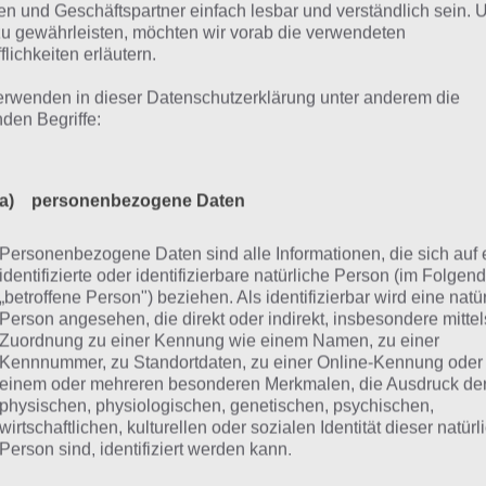
n und Geschäftspartner einfach lesbar und verständlich sein.
zu gewährleisten, möchten wir vorab die verwendeten
vel
Kapitel
Lösung
flichkeiten erläutern.
rterbuch (alle Wörter)
Alle
Zum Wort 
erwenden in dieser Datenschutzerklärung unter anderem die
nden Begriffe:
che nach Level (alle Lösungen)
Alle
Zur schnel
vel 1 bis 50
1-8
Zur Lösun
a) personenbezogene Daten
vel 51 bis 100
8-14
Zur Lösun
Personenbezogene Daten sind alle Informationen, die sich auf 
identifizierte oder identifizierbare natürliche Person (im Folgen
vel 101 bis 150
15-21
Zur Lösun
„betroffene Person") beziehen. Als identifizierbar wird eine natü
Person angesehen, die direkt oder indirekt, insbesondere mittel
vel 151 bis 200
21-27
Zur Lösun
Zuordnung zu einer Kennung wie einem Namen, zu einer
Kennnummer, zu Standortdaten, zu einer Online-Kennung oder
vel 201 bis 250
27-33
Zur Lösun
einem oder mehreren besonderen Merkmalen, die Ausdruck de
physischen, physiologischen, genetischen, psychischen,
vel 251 bis 300
33-39
Zur Lösun
wirtschaftlichen, kulturellen oder sozialen Identität dieser natür
Person sind, identifiziert werden kann.
vel 301 bis 350
40-46
Zur Lösun