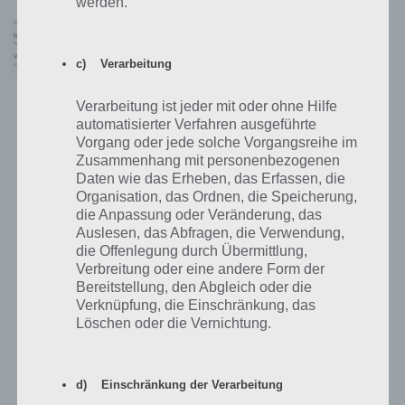
werden.
Übersicht über die APN Zugangspunkte für
mobiles Internet der Mobilfunkanbieter
TUTORIALS
29. März 2017
c) Verarbeitung
Verarbeitung ist jeder mit oder ohne Hilfe
automatisierter Verfahren ausgeführte
NEUSTE FAQ ARTIKEL
Vorgang oder jede solche Vorgangsreihe im
Zusammenhang mit personenbezogenen
Simpsons Springfield Stadtporträt –
Daten wie das Erheben, das Erfassen, die
Gesamte Stadt als Bild – So gehts,
Organisation, das Ordnen, die Speicherung,
Probleme
die Anpassung oder Veränderung, das
TIPPS & TRICKS
24. Januar 2019
Auslesen, das Abfragen, die Verwendung,
die Offenlegung durch Übermittlung,
Simpsons Springfield: Gratis-Land-
Marke / Landerweiterungen verdienen
Verbreitung oder eine andere Form der
Bereitstellung, den Abgleich oder die
TIPPS & TRICKS
12. Januar 2019
Verknüpfung, die Einschränkung, das
Löschen oder die Vernichtung.
Simpsons Springfield Preise und
Kalender – Winter 2018 / Weihnachten
(Event)
TIPPS & TRICKS
10. Dezember 2018
d) Einschränkung der Verarbeitung