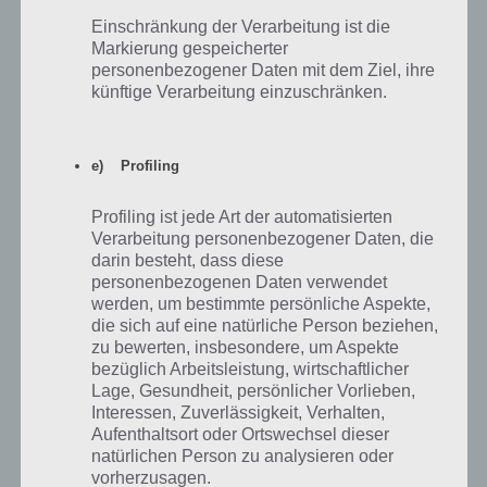
Simpsons Springfield Treehouse of
Einschränkung der Verarbeitung ist die
Horror 2018: Bekannte Probleme und
Markierung gespeicherter
Bugs
personenbezogener Daten mit dem Ziel, ihre
07. Oktober 2018
künftige Verarbeitung einzuschränken.
Simpsons Springfield Treehouse of
Horror 2018: Premium Gebäude und
Figuren für Donuts – Was lohnt sich?
e) Profiling
04. Oktober 2018
Profiling ist jede Art der automatisierten
Simpsons Springfield: Lakaien
Verarbeitung personenbezogener Daten, die
schneller finden – Treehouse of Horror
darin besteht, dass diese
XXIX
personenbezogenen Daten verwendet
TIPPS & TRICKS
04. Oktober 2018
werden, um bestimmte persönliche Aspekte,
Simpsons Springfield: Alle Währungen
die sich auf eine natürliche Person beziehen,
bei Treehouse of Horror 2018 (XXIX) –
zu bewerten, insbesondere, um Aspekte
Relikte, Splitzhacken, Zaubersprüche
bezüglich Arbeitsleistung, wirtschaftlicher
und Fangzähne
Lage, Gesundheit, persönlicher Vorlieben,
TIPPS & TRICKS
04. Oktober 2018
Interessen, Zuverlässigkeit, Verhalten,
Aufenthaltsort oder Ortswechsel dieser
Simpsons Springfield: Familienalbum
natürlichen Person zu analysieren oder
der Flanders – Upgrades und Tipps –
vorherzusagen.