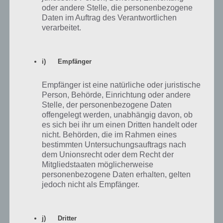
27.9.2024 – Tägliches Bonus Rätsel
oder andere Stelle, die personenbezogene
02. September 2024
Daten im Auftrag des Verantwortlichen
verarbeitet.
4 Bilder 1 Wort Lösung für den
26.9.2024 – Tägliches Bonus Rätsel
02. September 2024
i) Empfänger
4 Bilder 1 Wort Lösung für den
Empfänger ist eine natürliche oder juristische
25.9.2024 – Tägliches Bonus Rätsel
Person, Behörde, Einrichtung oder andere
02. September 2024
Stelle, der personenbezogene Daten
offengelegt werden, unabhängig davon, ob
4 Bilder 1 Wort Lösung für den
es sich bei ihr um einen Dritten handelt oder
24.9.2024 – Tägliches Bonus Rätsel
nicht. Behörden, die im Rahmen eines
02. September 2024
bestimmten Untersuchungsauftrags nach
dem Unionsrecht oder dem Recht der
4 Bilder 1 Wort Lösung für den
Mitgliedstaaten möglicherweise
23.9.2024 – Tägliches Bonus Rätsel
personenbezogene Daten erhalten, gelten
jedoch nicht als Empfänger.
02. September 2024
4 Bilder 1 Wort Lösung für den
22.9.2024 – Tägliches Bonus Rätsel
j) Dritter