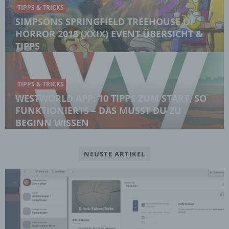
TIPPS & TRICKS
SIMPSONS SPRINGFIELD TREEHOUSE OF
HORROR 2018 (XXIX) EVENT ÜBERSICHT &
TIPPS
TIPPS & TRICKS
WESTWORLD APP: 10 TIPPS ZUM START, SO
FUNKTIONIERTS – DAS MUSST DU ZU
BEGINN WISSEN
NEUSTE ARTIKEL