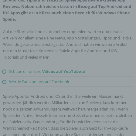
zu Android, Tipps und Tricks zu Spiele Apps sowie aktuelle App
Auskunft darüber, welche personenbezogenen
Reviews. Neben zahlreichen Listen in Bezug auf Top Android und
Daten über die betroffene Person gespeichert sind.
iOS Apps gibt es in Kürze auch einen Bereich für Windows Phone
Ferner berichtigt oder löscht der für die
Spiele.
Verarbeitung Verantwortliche personenbezogene
Daten auf Wunsch oder Hinweis der betroffenen
Auf der Startseite findest du neben empfehlenswerten und neuen
Person, soweit dem keine gesetzlichen
Artikeln vor allem eine Reihe News, App Vorstellungen, Tipps und Tricks.
Aufbewahrungspflichten entgegenstehen. Die
Wenn du gerade neu einsteigst bei Android, haben wir weitere Artikel
Gesamtheit der Mitarbeiter des für die Verarbeitung
mit den Must Have Kostenlose Spiele Apps für Android und iOS,
Verantwortlichen stehen der betroffenen Person in
Tutorials und vieles mehr.
diesem Zusammenhang als Ansprechpartner zur
Verfügung.
Schaue dir unsere
Videos auf YouTube
an
Werde Fan von uns auf Facebook
Kontaktmöglichkeit über die Internetseite
Spiele Apps für Android und iOS sind mittlerweile ein Massenmarkt
Die Internetseite enthält aufgrund von gesetzlichen
geworden. Jährlich werden Milliarden allein an Spielen (dazu kommen
Vorschriften Angaben, die eine schnelle
noch die ganzen Anwendungen) weltweit heruntergeladen. Nur wenn
elektronische Kontaktaufnahme zu unserem
Spiele den Nutzer fesseln können und stets etwas neues bieten, bleiben
Unternehmen sowie eine unmittelbare
die Spieler aktiv. Das ist wichtig für die Entwickler, denn so ist die
Kommunikation mit uns ermöglichen, was
Wahrscheinlichkeit höher, dass die Spieler auch Geld für In-App-Käufe
ebenfalls eine allgemeine Adresse der
ausgeben oder durch Werbung andere Spiele entdecken und so der
sogenannten elektronischen Post (E-Mail-