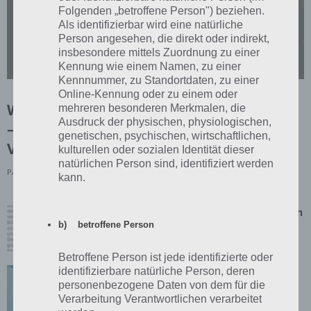
Folgenden „betroffene Person") beziehen.
Als identifizierbar wird eine natürliche
Person angesehen, die direkt oder indirekt,
insbesondere mittels Zuordnung zu einer
TUTORIALS
Kennung wie einem Namen, zu einer
Kennnummer, zu Standortdaten, zu einer
Online-Kennung oder zu einem oder
WHATSAPP: BILDER WIEDERHERSTELLEN
mehreren besonderen Merkmalen, die
Ausdruck der physischen, physiologischen,
– BACKUP, SPEICHER, CHATVERLAUF /
genetischen, psychischen, wirtschaftlichen,
VOM GERÄT GELÖSCHT
kulturellen oder sozialen Identität dieser
natürlichen Person sind, identifiziert werden
PAUL STELZER
-
09. AUGUST 2018
kann.
Android: Rich Communications deaktivieren
– Neue Nachrichten-Funktionen Popup
b) betroffene Person
TUTORIALS
20. Februar 2018
Betroffene Person ist jede identifizierte oder
Samsung: upday komplett deaktivieren –
identifizierbare natürliche Person, deren
Benachrichtigungen und Homescreen
personenbezogene Daten von dem für die
TUTORIALS
Verarbeitung Verantwortlichen verarbeitet
20. Februar 2018