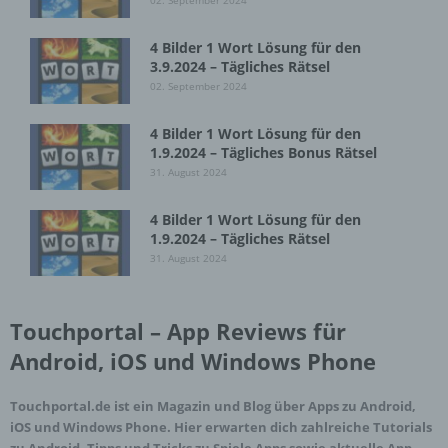
02. September 2024
Speicherung dieser Daten zur Absicherung des für
die Verarbeitung Verantwortlichen erforderlich.
4 Bilder 1 Wort Lösung für den
Eine Weitergabe dieser Daten an Dritte erfolgt
3.9.2024 – Tägliches Rätsel
grundsätzlich nicht, sofern keine gesetzliche
02. September 2024
Pflicht zur Weitergabe besteht oder die Weitergabe
der Strafverfolgung dient.
4 Bilder 1 Wort Lösung für den
1.9.2024 – Tägliches Bonus Rätsel
Die Registrierung der betroffenen Person unter
31. August 2024
freiwilliger Angabe personenbezogener Daten
dient dem für die Verarbeitung Verantwortlichen
4 Bilder 1 Wort Lösung für den
dazu, der betroffenen Person Inhalte oder
1.9.2024 – Tägliches Rätsel
Leistungen anzubieten, die aufgrund der Natur der
Sache nur registrierten Benutzern angeboten
31. August 2024
werden können. Registrierten Personen steht die
Möglichkeit frei, die bei der Registrierung
angegebenen personenbezogenen Daten
Touchportal – App Reviews für
jederzeit abzuändern oder vollständig aus dem
Android, iOS und Windows Phone
Datenbestand des für die Verarbeitung
Verantwortlichen löschen zu lassen.
Touchportal.de ist ein Magazin und Blog über Apps zu Android,
Der für die Verarbeitung Verantwortliche erteilt
iOS und Windows Phone. Hier erwarten dich zahlreiche Tutorials
jeder betroffenen Person jederzeit auf Anfrage