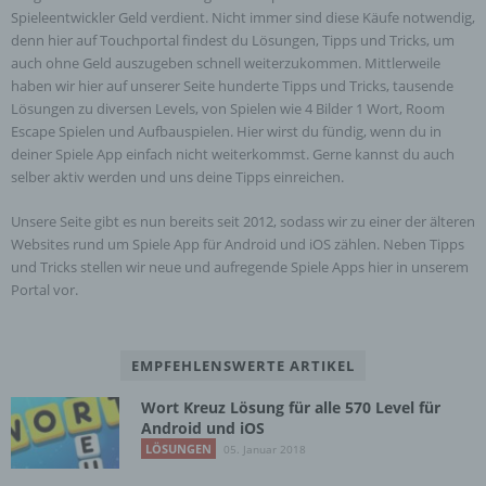
Spieleentwickler Geld verdient. Nicht immer sind diese Käufe notwendig,
Adresse) umfasst. Sofern eine betroffene Person
denn hier auf Touchportal findest du Lösungen, Tipps und Tricks, um
per E-Mail oder über ein Kontaktformular den
auch ohne Geld auszugeben schnell weiterzukommen. Mittlerweile
Kontakt mit dem für die Verarbeitung
Verantwortlichen aufnimmt, werden die von der
haben wir hier auf unserer Seite hunderte Tipps und Tricks, tausende
betroffenen Person übermittelten
Lösungen zu diversen Levels, von Spielen wie 4 Bilder 1 Wort, Room
personenbezogenen Daten automatisch
Escape Spielen und Aufbauspielen. Hier wirst du fündig, wenn du in
gespeichert. Solche auf freiwilliger Basis von einer
deiner Spiele App einfach nicht weiterkommst. Gerne kannst du auch
betroffenen Person an den für die Verarbeitung
selber aktiv werden und uns deine Tipps einreichen.
Verantwortlichen übermittelten
personenbezogenen Daten werden für Zwecke der
Unsere Seite gibt es nun bereits seit 2012, sodass wir zu einer der älteren
Bearbeitung oder der Kontaktaufnahme zur
Websites rund um Spiele App für Android und iOS zählen. Neben Tipps
betroffenen Person gespeichert. Es erfolgt keine
und Tricks stellen wir neue und aufregende Spiele Apps hier in unserem
Weitergabe dieser personenbezogenen Daten an
Portal vor.
Dritte.
EMPFEHLENSWERTE ARTIKEL
Kommentarfunktion im Blog auf der Internetseite
Wort Kreuz Lösung für alle 570 Level für
Wir bieten den Nutzern auf einem Blog, der sich
Android und iOS
auf der Internetseite des für die Verarbeitung
LÖSUNGEN
05. Januar 2018
Verantwortlichen befindet, die Möglichkeit,