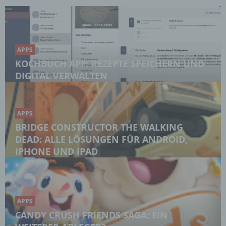
APPS
KOCHBUCH APP: REZEPTE SPEICHERN UND
DIGITAL VERWALTEN
APPS
BRIDGE CONSTRUCTOR THE WALKING
DEAD: ALLE LÖSUNGEN FÜR ANDROID,
IPHONE UND IPAD
APPS
CANDY CRUSH FRIENDS SAGA: EIN