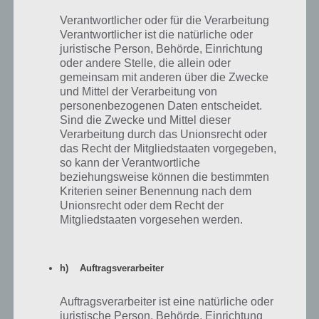
4 Bilder 1 Wort Lösung für den
2.9.2024 – Tägliches Bonus Rätsel
Verantwortlicher oder für die Verarbeitung
02. September 2024
Verantwortlicher ist die natürliche oder
juristische Person, Behörde, Einrichtung
oder andere Stelle, die allein oder
4 Bilder 1 Wort Lösung für den
gemeinsam mit anderen über die Zwecke
2.9.2024 – Tägliches Rätsel
und Mittel der Verarbeitung von
02. September 2024
personenbezogenen Daten entscheidet.
Sind die Zwecke und Mittel dieser
4 Bilder 1 Wort Lösung für den
Verarbeitung durch das Unionsrecht oder
30.9.2024 – Tägliches Bonus Rätsel
das Recht der Mitgliedstaaten vorgegeben,
02. September 2024
so kann der Verantwortliche
beziehungsweise können die bestimmten
4 Bilder 1 Wort Lösung für den
Kriterien seiner Benennung nach dem
29.9.2024 – Tägliches Bonus Rätsel
Unionsrecht oder dem Recht der
02. September 2024
Mitgliedstaaten vorgesehen werden.
4 Bilder 1 Wort Lösung für den
28.9.2024 – Tägliches Bonus Rätsel
h) Auftragsverarbeiter
02. September 2024
Auftragsverarbeiter ist eine natürliche oder
4 Bilder 1 Wort Lösung für den
juristische Person, Behörde, Einrichtung