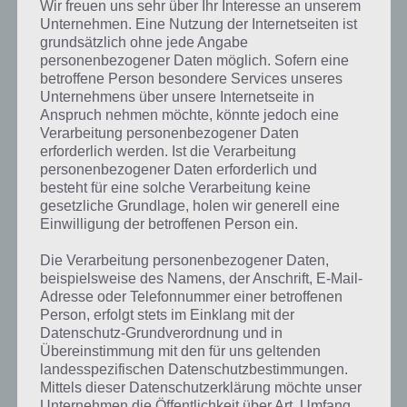
Wir freuen uns sehr über Ihr Interesse an unserem
4 Bilder 1 Wort Richtig Lecker (Juni
2024) Tägliches Rätsel – Alle Lösungen
Unternehmen. Eine Nutzung der Internetseiten ist
grundsätzlich ohne jede Angabe
LÖSUNGEN
01. Juni 2024
personenbezogener Daten möglich. Sofern eine
betroffene Person besondere Services unseres
4 Bilder 1 Wort Zauberhafte
Unternehmens über unsere Internetseite in
Märchenwelt (Mai 2024) Tägliches
Anspruch nehmen möchte, könnte jedoch eine
Rätsel – Alle Lösungen
Verarbeitung personenbezogener Daten
LÖSUNGEN
29. April 2024
erforderlich werden. Ist die Verarbeitung
personenbezogener Daten erforderlich und
4 Bilder 1 Wort Gemütliches Wohnen
besteht für eine solche Verarbeitung keine
(April 2024) Tägliches Rätsel – Alle
gesetzliche Grundlage, holen wir generell eine
Lösungen
Einwilligung der betroffenen Person ein.
LÖSUNGEN
01. April 2024
4 Bilder 1 Wort Welt der Pflanzen
Die Verarbeitung personenbezogener Daten,
(März 2024) Tägliches Rätsel – Alle
beispielsweise des Namens, der Anschrift, E-Mail-
Lösungen
Adresse oder Telefonnummer einer betroffenen
LÖSUNGEN
01. März 2024
Person, erfolgt stets im Einklang mit der
Datenschutz-Grundverordnung und in
4 Bilder 1 Wort Glückliches Leben
Übereinstimmung mit den für uns geltenden
(Februar 2024) Tägliches Rätsel – Alle
landesspezifischen Datenschutzbestimmungen.
Lösungen
Mittels dieser Datenschutzerklärung möchte unser
LÖSUNGEN
01. Februar 2024
Unternehmen die Öffentlichkeit über Art, Umfang