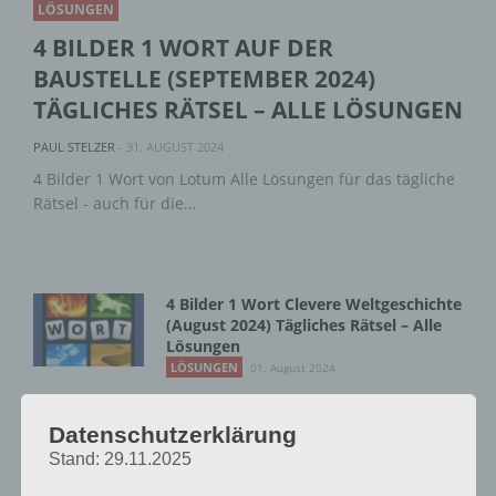
LÖSUNGEN
4 BILDER 1 WORT AUF DER
BAUSTELLE (SEPTEMBER 2024)
TÄGLICHES RÄTSEL – ALLE LÖSUNGEN
PAUL STELZER
-
31. AUGUST 2024
4 Bilder 1 Wort von Lotum Alle Lösungen für das tägliche
Rätsel - auch für die…
4 Bilder 1 Wort Clevere Weltgeschichte
(August 2024) Tägliches Rätsel – Alle
Lösungen
LÖSUNGEN
01. August 2024
4 Bilder 1 Wort Berge und Meer (Juli
2024) Tägliches Rätsel – Alle Lösungen
Datenschutzerklärung
LÖSUNGEN
01. Juli 2024
Stand: 29.11.2025