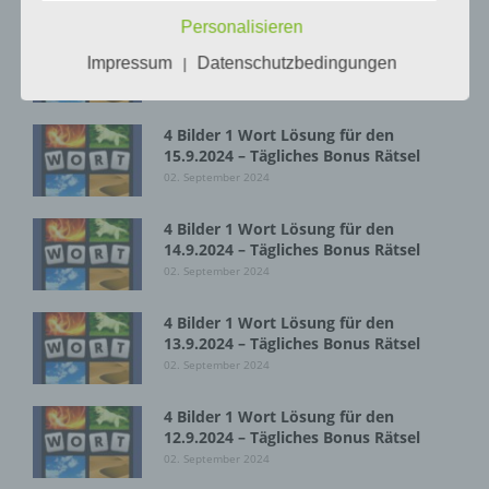
sie mit der Verarbeitung der sie betreffenden
Personalisieren
personenbezogenen Daten einverstanden
4 Bilder 1 Wort Lösung für den
ist.
16.9.2024 – Tägliches Bonus Rätsel
Impressum
Datenschutzbedingungen
|
02. September 2024
Name und Anschrift des für die Verarbeitung
4 Bilder 1 Wort Lösung für den
Verantwortlichen
15.9.2024 – Tägliches Bonus Rätsel
02. September 2024
Verantwortlicher im Sinne der Datenschutz-
Grundverordnung, sonstiger in den Mitgliedstaaten
4 Bilder 1 Wort Lösung für den
der Europäischen Union geltenden
14.9.2024 – Tägliches Bonus Rätsel
Datenschutzgesetze und anderer Bestimmungen
02. September 2024
mit datenschutzrechtlichem Charakter ist die:
4 Bilder 1 Wort Lösung für den
InnoMobile GmbH
13.9.2024 – Tägliches Bonus Rätsel
02. September 2024
Schlehenweg 20
18069 Lambrechtshagen
4 Bilder 1 Wort Lösung für den
12.9.2024 – Tägliches Bonus Rätsel
DE
02. September 2024