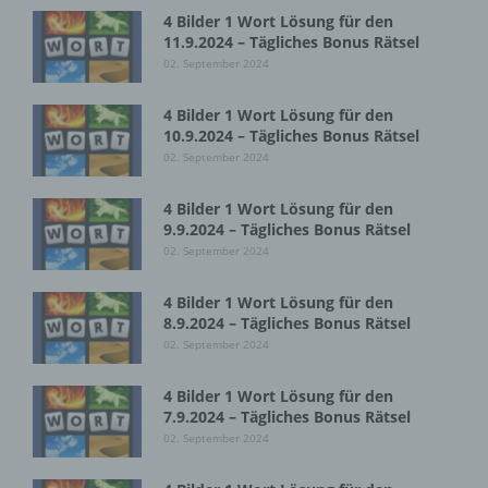
4 Bilder 1 Wort Lösung für den
11.9.2024 – Tägliches Bonus Rätsel
Cookies / SessionStorage / LocalStorage
02. September 2024
Die Internetseiten verwenden teilweise so
4 Bilder 1 Wort Lösung für den
genannte Cookies, LocalStorage und
10.9.2024 – Tägliches Bonus Rätsel
SessionStorage. Dies dient dazu, unser Angebot
nutzerfreundlicher, effektiver und sicherer zu
02. September 2024
machen. Local Storage und SessionStorage ist
eine Technologie, mit welcher ihr Browser Daten
4 Bilder 1 Wort Lösung für den
auf Ihrem Computer oder mobilen Gerät
9.9.2024 – Tägliches Bonus Rätsel
abspeichert. Cookies sind Textdateien, welche
02. September 2024
über einen Internetbrowser auf einem
Computersystem abgelegt und gespeichert
4 Bilder 1 Wort Lösung für den
werden. Sie können die Verwendung von Cookies,
8.9.2024 – Tägliches Bonus Rätsel
LocalStorage und SessionStorage durch
02. September 2024
entsprechende Einstellung in Ihrem Browser
verhindern.
4 Bilder 1 Wort Lösung für den
7.9.2024 – Tägliches Bonus Rätsel
Zahlreiche Internetseiten und Server verwenden
02. September 2024
Cookies. Viele Cookies enthalten eine sogenannte
Cookie-ID. Eine Cookie-ID ist eine eindeutige
Kennung des Cookies. Sie besteht aus einer