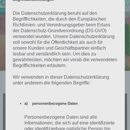
Die Datenschutzerklärung beruht auf den
TIPPS & TRICKS
Begrifflichkeiten, die durch den Europäischen
PRISON EMPIRE TYCOON
Richtlinien- und Verordnungsgeber beim Erlass
der Datenschutz-Grundverordnung (DS-GVO)
TIPPS, TRICKS UND
verwendet wurden. Unsere Datenschutzerklärung
soll sowohl für die Öffentlichkeit als auch für
CHEATS FÜR ANDROID
unsere Kunden und Geschäftspartner einfach
UND IOS
lesbar und verständlich sein. Um dies zu
gewährleisten, möchten wir vorab die verwendeten
Begrifflichkeiten erläutern.
Wir verwenden in dieser Datenschutzerklärung
unter anderem die folgenden Begriffe:
TUTORIALS FÜR EUER SMARTPHONE UND TABLET
a) personenbezogene Daten
Personenbezogene Daten sind alle
Informationen, die sich auf eine identifizierte
oder identifizierbare natürliche Person (im