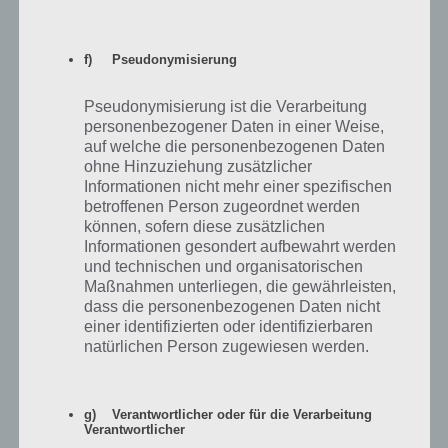
Treehouse of Horror XXIX
TIPPS & TRICKS
03. Oktober 2018
f) Pseudonymisierung
Simpsons Springfield: Relikte bei alte
Ruinen schneller finden
TIPPS & TRICKS
03. Oktober 2018
Pseudonymisierung ist die Verarbeitung
personenbezogener Daten in einer Weise,
auf welche die personenbezogenen Daten
Android: Speicher aufrufen und
Dateien durchsuchen
ohne Hinzuziehung zusätzlicher
Informationen nicht mehr einer spezifischen
09. August 2018
betroffenen Person zugeordnet werden
können, sofern diese zusätzlichen
Simpsons Springfield Moes Arche:
Informationen gesondert aufbewahrt werden
Premium Gebäude und Figuren für
und technischen und organisatorischen
Donuts – Was lohnt sich?
Maßnahmen unterliegen, die gewährleisten,
06. August 2018
dass die personenbezogenen Daten nicht
einer identifizierten oder identifizierbaren
Simpsons Springfield: Steuerbehörde –
natürlichen Person zugewiesen werden.
Kosten und Nutzen
03. August 2018
NEUSTE 4 BILDER 1 WORT ARTIKEL
g) Verantwortlicher oder für die Verarbeitung
Verantwortlicher