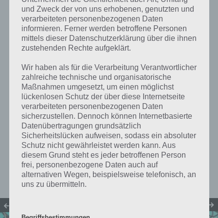
und Zweck der von uns erhobenen, genutzten und
4 Bilder 1 Wort Unsere Erde (Januar
verarbeiteten personenbezogenen Daten
2024) Tägliches Rätsel – Alle Lösungen
informieren. Ferner werden betroffene Personen
LÖSUNGEN
01. Januar 2024
mittels dieser Datenschutzerklärung über die ihnen
zustehenden Rechte aufgeklärt.
4 Bilder 1 Wort So gemütlich
(Dezember 2023) Tägliches Rätsel –
Wir haben als für die Verarbeitung Verantwortlicher
Alle Lösungen
zahlreiche technische und organisatorische
LÖSUNGEN
30. November 2023
Maßnahmen umgesetzt, um einen möglichst
lückenlosen Schutz der über diese Internetseite
4 Bilder 1 Wort Plitsch-Platsch
verarbeiteten personenbezogenen Daten
(November 2023) Tägliches Rätsel –
sicherzustellen. Dennoch können Internetbasierte
Alle Lösungen
Datenübertragungen grundsätzlich
LÖSUNGEN
31. Oktober 2023
Sicherheitslücken aufweisen, sodass ein absoluter
Schutz nicht gewährleistet werden kann. Aus
diesem Grund steht es jeder betroffenen Person
frei, personenbezogene Daten auch auf
alternativen Wegen, beispielsweise telefonisch, an
DIE NEUSTEN TIPPS UND TRICKS
uns zu übermitteln.
Begriffsbestimmungen