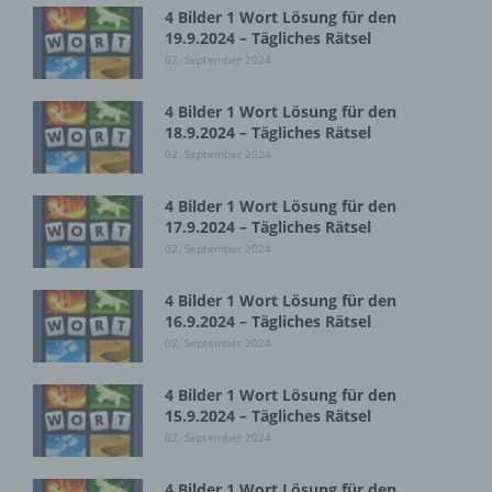
Protokoll-Adresse (IP-Adresse), (7) der Internet-
4 Bilder 1 Wort Lösung für den
Service-Provider des zugreifenden Systems und
19.9.2024 – Tägliches Rätsel
(8) sonstige ähnliche Daten und Informationen, die
02. September 2024
der Gefahrenabwehr im Falle von Angriffen auf
unsere informationstechnologischen Systeme
4 Bilder 1 Wort Lösung für den
dienen.
18.9.2024 – Tägliches Rätsel
02. September 2024
Bei der Nutzung dieser allgemeinen Daten und
Informationen ziehen wird keine Rückschlüsse auf
4 Bilder 1 Wort Lösung für den
die betroffene Person. Diese Informationen werden
17.9.2024 – Tägliches Rätsel
vielmehr benötigt, um (1) die Inhalte unserer
02. September 2024
Internetseite korrekt auszuliefern, (2) die Inhalte
unserer Internetseite sowie die Werbung für diese
zu optimieren, (3) die dauerhafte
4 Bilder 1 Wort Lösung für den
Funktionsfähigkeit unserer
16.9.2024 – Tägliches Rätsel
informationstechnologischen Systeme und der
02. September 2024
Technik unserer Internetseite zu gewährleisten
sowie (4) um Strafverfolgungsbehörden im Falle
4 Bilder 1 Wort Lösung für den
eines Cyberangriffes die zur Strafverfolgung
15.9.2024 – Tägliches Rätsel
notwendigen Informationen bereitzustellen. Diese
02. September 2024
anonym erhobenen Daten und Informationen
werden durch uns daher einerseits statistisch und
4 Bilder 1 Wort Lösung für den
ferner mit dem Ziel ausgewertet, den Datenschutz