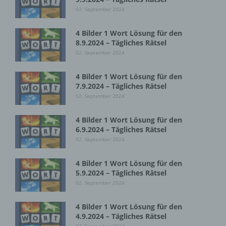
eingegebenen personenbezogenen Daten werden
02. September 2024
ausschließlich für die interne Verwendung bei dem
für die Verarbeitung Verantwortlichen und für
4 Bilder 1 Wort Lösung für den
eigene Zwecke erhoben und gespeichert. Der für
8.9.2024 – Tägliches Rätsel
die Verarbeitung Verantwortliche kann die
02. September 2024
Weitergabe an einen oder mehrere
Auftragsverarbeiter, beispielsweise einen
Paketdienstleister, veranlassen, der die
4 Bilder 1 Wort Lösung für den
personenbezogenen Daten ebenfalls
7.9.2024 – Tägliches Rätsel
ausschließlich für eine interne Verwendung, die
02. September 2024
dem für die Verarbeitung Verantwortlichen
zuzurechnen ist, nutzt.
4 Bilder 1 Wort Lösung für den
6.9.2024 – Tägliches Rätsel
Durch eine Registrierung auf der Internetseite des
02. September 2024
für die Verarbeitung Verantwortlichen wird ferner
die vom Internet-Service-Provider (ISP) der
4 Bilder 1 Wort Lösung für den
betroffenen Person vergebene IP-Adresse, das
5.9.2024 – Tägliches Rätsel
Datum sowie die Uhrzeit der Registrierung
02. September 2024
gespeichert. Die Speicherung dieser Daten erfolgt
vor dem Hintergrund, dass nur so der Missbrauch
unserer Dienste verhindert werden kann, und
4 Bilder 1 Wort Lösung für den
diese Daten im Bedarfsfall ermöglichen,
4.9.2024 – Tägliches Rätsel
begangene Straftaten aufzuklären. Insofern ist die