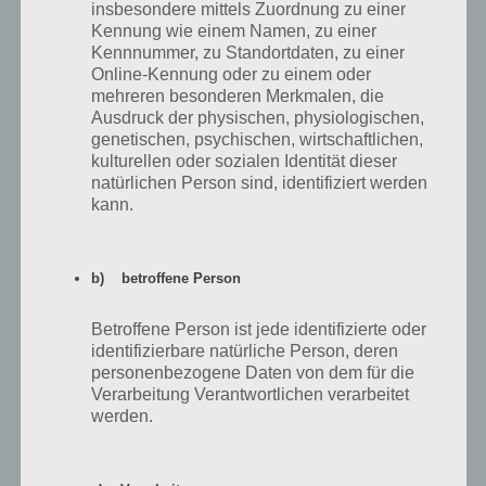
insbesondere mittels Zuordnung zu einer
Kennung wie einem Namen, zu einer
Kennnummer, zu Standortdaten, zu einer
Online-Kennung oder zu einem oder
mehreren besonderen Merkmalen, die
Ausdruck der physischen, physiologischen,
genetischen, psychischen, wirtschaftlichen,
kulturellen oder sozialen Identität dieser
natürlichen Person sind, identifiziert werden
10
KOMMENTARE
kann.
neuste
b) betroffene Person
Betroffene Person ist jede identifizierte oder
Manuel
06.07.2022 02:03
identifizierbare natürliche Person, deren
personenbezogene Daten von dem für die
Erstmal ein liebes Hallo an alle, warum bekomme ich kein gratis
Verarbeitung Verantwortlichen verarbeitet
landmarken gutgeschrieben wenn ich sie bei Nachbarn finde.
werden.
Antworten
0