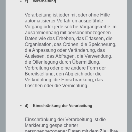
c) Verarbeitung
Verarbeitung ist jeder mit oder ohne Hilfe
Anonym
28.12.2019 19:56
automatisierter Verfahren ausgeführte
Vorgang oder jede solche Vorgangsreihe im
Ich habe mir das Gebäude besorgt und alle Landerweiterungen frei
Zusammenhang mit personenbezogenen
geschaltet bekomme jetzt aber keine Landmarken mehr nur etwas
Daten wie das Erheben, das Erfassen, die
Geld… So wie es in der Beschreibung steht man könnte die
Organisation, das Ordnen, die Speicherung,
Landmarken dann für Donuts verkaufen war leider zu keinem
die Anpassung oder Veränderung, das
Zeitpunkt bei mir möglich ??
Auslesen, das Abfragen, die Verwendung,
die Offenlegung durch Übermittlung,
Verbreitung oder eine andere Form der
Antworten
0
Bereitstellung, den Abgleich oder die
Verknüpfung, die Einschränkung, das
Löschen oder die Vernichtung.
SimDan78
23.11.2019 12:03
d) Einschränkung der Verarbeitung
Ich habe alle Landerweiterungen freigeschaltet – und nun? Auch das
soll vorkommen, auch wenn die Mehrheit das vermutlich nicht auf
ehrliche Weise geschafft hat ;) – wie bekomm ich denn diese
Einschränkung der Verarbeitung ist die
Landmarken auf nicht ehrliche Weise? ich hab alle Landmarken
Markierung gespeicherter
gekauft und kann nur noch mit Gratis Landmarken arbeiten, davon
personenbezogener Daten mit dem Ziel, ihre