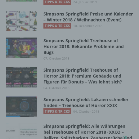
TIPPS & TRICKS
24. Januar 2019
wurde. Dies ermöglicht es den besuchten
Internetseiten und Servern, den individuellen
Simpsons Springfield Preise und Kalender
Browser der betroffenen Person von anderen
– Winter 2018 / Weihnachten (Event)
Internetbrowsern, die andere Cookies enthalten,
TIPPS & TRICKS
10. Dezember 2018
zu unterscheiden. Ein bestimmter Internetbrowser
kann über die eindeutige Cookie-ID wiedererkannt
und identifiziert werden.
Simpsons Springfield Treehouse of
Horror 2018: Bekannte Probleme und
Bugs
Durch den Einsatz von Cookies kann den Nutzern
dieser Internetseite nutzerfreundlichere Services
07. Oktober 2018
bereitstellen, die ohne die Cookie-Setzung nicht
Simpsons Springfield Treehouse of
möglich wären.
Horror 2018: Premium Gebäude und
Figuren für Donuts – Was lohnt sich?
Mittels eines Cookies können die Informationen
04. Oktober 2018
und Angebote auf unserer Internetseite im Sinne
des Benutzers optimiert werden. Cookies
Simpsons Springfield: Lakaien schneller
ermöglichen uns, wie bereits erwähnt, die
finden – Treehouse of Horror XXIX
Benutzer unserer Internetseite wiederzuerkennen.
TIPPS & TRICKS
04. Oktober 2018
Zweck dieser Wiedererkennung ist es, den
Nutzern die Verwendung unserer Internetseite zu
Simpsons Springfield: Alle Währungen
erleichtern. Der Benutzer einer Internetseite, die
bei Treehouse of Horror 2018 (XXIX) –
Cookies verwendet, muss beispielsweise nicht bei
Relikte, Splitzhacken, Zaubersprüche und
10