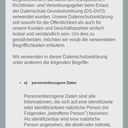
nutzen
entfernen
Richtlinien- und Verordnungsgeber beim Erlass
der Datenschutz-Grundverordnung (DS-GVO)
verwendet wurden. Unsere Datenschutzerklärung
soll sowohl für die Öffentlichkeit als auch für
unsere Kunden und Geschäftspartner einfach
In der obigen Tabelle findest du weitere Tipps, Hilfen und mehr zu
lesbar und verständlich sein. Um dies zu
Die Simpsons Springfield.
gewährleisten, möchten wir vorab die verwendeten
Begrifflichkeiten erläutern.
Wir verwenden in dieser Datenschutzerklärung
unter anderem die folgenden Begriffe:
Auf WhatsApp teilen
Teilen auf Facebook
Tweet auf Twitter
a) personenbezogene Daten
Personenbezogene Daten sind alle
Mehr Artikel hier auf Touchportal
Informationen, die sich auf eine identifizierte
oder identifizierbare natürliche Person (im
Folgenden „betroffene Person") beziehen.
Als identifizierbar wird eine natürliche
Person angesehen, die direkt oder indirekt,