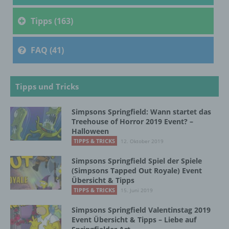
Tipps (163)
Name und Anschrift des für die Verarbeitung
Verantwortlichen
FAQ (41)
Verantwortlicher im Sinne der Datenschutz-
Grundverordnung, sonstiger in den Mitgliedstaaten
der Europäischen Union geltenden
Tipps und Tricks
Datenschutzgesetze und anderer Bestimmungen
mit datenschutzrechtlichem Charakter ist die:
Simpsons Springfield: Wann startet das
InnoMobile GmbH
Treehouse of Horror 2019 Event? –
Halloween
Schlehenweg 20
TIPPS & TRICKS
12. Oktober 2019
18069 Lambrechtshagen
Simpsons Springfield Spiel der Spiele
(Simpsons Tapped Out Royale) Event
DE
Übersicht & Tipps
TIPPS & TRICKS
15. Juni 2019
Simpsons Springfield Valentinstag 2019
Cookies / SessionStorage / LocalStorage
Event Übersicht & Tipps – Liebe auf