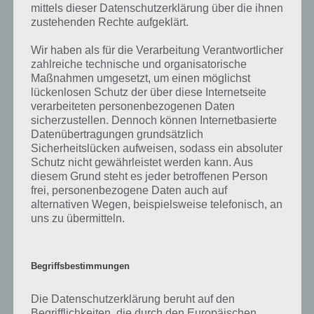
möglich
mittels dieser Datenschutzerklärung über die ihnen
zustehenden Rechte aufgeklärt.
App will
Freunde /
Kostenlose
nicht
Landerweit
Nachbarn finden
Donuts
Wir haben als für die Verarbeitung Verantwortlicher
starten
zahlreiche technische und organisatorische
Maßnahmen umgesetzt, um einen möglichst
Fleet-A-Pita
Tipps für
Bewert-O-Meter
lückenlosen Schutz der über diese Internetseite
Wagen
Level Übers
Einsteiger
auf 5 Sterne
verarbeiteten personenbezogenen Daten
freischalten
sicherzustellen. Dennoch können Internetbasierte
Datenübertragungen grundsätzlich
Benachrichtungen
Hohe
Event Übersicht
Minispiele
deaktivieren
Zoom-Stufe
Sicherheitslücken aufweisen, sodass ein absoluter
Schutz nicht gewährleistet werden kann. Aus
Gerät hat
diesem Grund steht es jeder betroffenen Person
dein
frei, personenbezogene Daten auch auf
Support
Springfield Dollar
Die
Springfield
alternativen Wegen, beispielsweise telefonisch, an
kontaktieren
verdienen
Steuerbehö
nicht
uns zu übermitteln.
gespeichert
Springfield
Neue Quests
Figur liegt
Gratis-Land
Heights Speicher
Begriffsbestimmungen
freischalten
im Inventar
Marke
erhöhen
Die Datenschutzerklärung beruht auf den
Gruppenspeicher
Nachbarn
Stadtporträ
Begrifflichkeiten, die durch den Europäischen