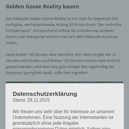
Golden Goose Reality bauen
Das Gebäude Golden Goose Reality ist nur stets für begrenzte Zeit
verfügbar, wie beispielsweise Anfang 2019 zum Event “Der verfrühte
Frühjahrsputz”. Entsprechend solltest du trotzdem bei anderen
Events oder Kategorien einfach mal nach dem Gebäude Ausschau
halten.
Diese kostet 150 Donuts, aber das lohnt sich. Denn es gibt alle 12
Stunden eine Gratis-Land-Marke. 150 Donuts müssen zwar erstmal
gespart werden, sind aber eine gute Anlage! Wer regelmäßig Die
Simpsons Springfield spielt, sollte hier zugreifen!
Datenschutzerklärung
Stand: 29.11.2025
Wir freuen uns sehr über Ihr Interesse an unserem
Unternehmen. Eine Nutzung der Internetseiten ist
grundsätzlich ohne jede Angabe
personenbezogener Daten möglich. Sofern eine