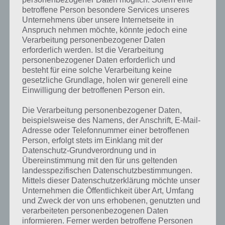
betroffene Person besondere Services unseres
Unternehmens über unsere Internetseite in
Anspruch nehmen möchte, könnte jedoch eine
Verarbeitung personenbezogener Daten
Simpsons Springfield Golden Goose Reality bauen
erforderlich werden. Ist die Verarbeitung
und alle 12 Stunden eine Gratis-Land-Marke kassieren
personenbezogener Daten erforderlich und
besteht für eine solche Verarbeitung keine
gesetzliche Grundlage, holen wir generell eine
Weitere Möglichkeiten an Gratis-
Einwilligung der betroffenen Person ein.
Landerweiterungen zu gelangen
Die Verarbeitung personenbezogener Daten,
beispielsweise des Namens, der Anschrift, E-Mail-
Wenn du noch mehr Möglichkeiten entdeckt hast, um an eine Gratis-
Adresse oder Telefonnummer einer betroffenen
Landerweiterung zu gelangen, dann melde dich einfach in den
Person, erfolgt stets im Einklang mit der
Kommentaren. Wir werden den Artikel dann entsprechend
Datenschutz-Grundverordnung und in
erweitern.
Übereinstimmung mit den für uns geltenden
landesspezifischen Datenschutzbestimmungen.
Einstieg
Tipps
Probleme
Listen
Mittels dieser Datenschutzerklärung möchte unser
Unternehmen die Öffentlichkeit über Art, Umfang
Verbindung
und Zweck der von uns erhobenen, genutzten und
Häufig gestellte
Schnell Erfahrung
mit Server
verarbeiteten personenbezogenen Daten
Freunde-Pu
Fragen
sammeln
nicht
informieren. Ferner werden betroffene Personen