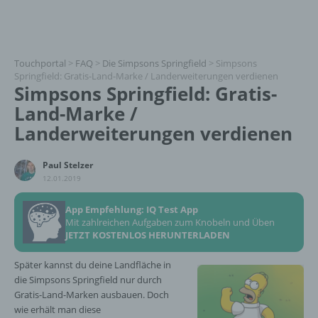
Touchportal
>
FAQ
>
Die Simpsons Springfield
>
Simpsons
Springfield: Gratis-Land-Marke / Landerweiterungen verdienen
Simpsons Springfield: Gratis-
Land-Marke /
Landerweiterungen verdienen
Paul Stelzer
12.01.2019
App Empfehlung: IQ Test App
Mit zahlreichen Aufgaben zum Knobeln und Üben
JETZT KOSTENLOS HERUNTERLADEN
Später kannst du deine Landfläche in
die Simpsons Springfield nur durch
Gratis-Land-Marken ausbauen. Doch
wie erhält man diese