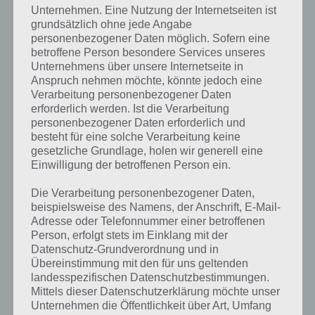
Unternehmen. Eine Nutzung der Internetseiten ist
grundsätzlich ohne jede Angabe
Kaufe
Pflanzen, um
personenbezogener Daten möglich. Sofern eine
Natur-Objekte (Bäume,
Ökobewusstsein
deine Stadt
betroffene Person besondere Services unseres
Büsche, Sträucher, …)
grüner zu
Unternehmens über unsere Internetseite in
machen
Anspruch nehmen möchte, könnte jedoch eine
Verarbeitung personenbezogener Daten
Kaufe Deko,
erforderlich werden. Ist die Verarbeitung
In der Regel Dekorationen
um deine
Eitelkeit
wie Zäune, Statuen und
personenbezogener Daten erforderlich und
Stadt zu
weitere Objekte
besteht für eine solche Verarbeitung keine
schmücken
gesetzliche Grundlage, holen wir generell eine
Einwilligung der betroffenen Person ein.
Kaufe
Errichte entsprechende
öffentliche
Gebäude wie das Gericht,
Die Verarbeitung personenbezogener Daten,
Gebäude, um
Museum sowie
Gehorsam
die
beispielsweise des Namens, der Anschrift, E-Mail-
Dekorationen wie das
Gesellschaft
Adresse oder Telefonnummer einer betroffenen
Ameisen-Grußschild oder
im Zaum zu
Person, erfolgt stets im Einklang mit der
Stoppschild
halten
Datenschutz-Grundverordnung und in
Übereinstimmung mit den für uns geltenden
Kaufe
landesspezifischen Datenschutzbestimmungen.
Restaurants
Gulp’N’Blow, Krusty
Mittels dieser Datenschutzerklärung möchte unser
Völlerei
für Leute, die
Burger, Stände, …
Unternehmen die Öffentlichkeit über Art, Umfang
zu faul zum