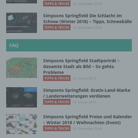
personenbezogenen Daten einverstanden
TIPPS & TRICKS
22. Dezember 2018
ist.
Simpsons Springfield Die Schlacht im
Schnee (Winter 2018) – Tipps, Schneebälle
TIPPS & TRICKS
12. Dezember 2018
Name und Anschrift des für die Verarbeitung
Verantwortlichen
FAQ
Verantwortlicher im Sinne der Datenschutz-
Grundverordnung, sonstiger in den Mitgliedstaaten
Simpsons Springfield Stadtporträt –
der Europäischen Union geltenden
Gesamte Stadt als Bild – So gehts,
Datenschutzgesetze und anderer Bestimmungen
Probleme
mit datenschutzrechtlichem Charakter ist die:
TIPPS & TRICKS
24. Januar 2019
InnoMobile GmbH
Simpsons Springfield: Gratis-Land-Marke
/ Landerweiterungen verdienen
Schlehenweg 20
TIPPS & TRICKS
12. Januar 2019
18069 Lambrechtshagen
Simpsons Springfield Preise und Kalender
– Winter 2018 / Weihnachten (Event)
DE
TIPPS & TRICKS
10. Dezember 2018