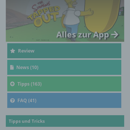
oder andere Stelle, die personenbezogene
Daten im Auftrag des Verantwortlichen
verarbeitet.
Alles zur App
i) Empfänger
Empfänger ist eine natürliche oder juristische
Review
Person, Behörde, Einrichtung oder andere
Stelle, der personenbezogene Daten
offengelegt werden, unabhängig davon, ob
News (10)
es sich bei ihr um einen Dritten handelt oder
nicht. Behörden, die im Rahmen eines
bestimmten Untersuchungsauftrags nach
Tipps (163)
dem Unionsrecht oder dem Recht der
Mitgliedstaaten möglicherweise
personenbezogene Daten erhalten, gelten
FAQ (41)
jedoch nicht als Empfänger.
Tipps und Tricks
j) Dritter