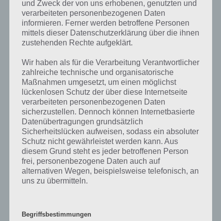
und Zweck der von uns erhobenen, genutzten und
Kochen sind
verarbeiteten personenbezogenen Daten
informieren. Ferner werden betroffene Personen
Errichte Trainingsmauern,
Halte
mittels dieser Datenschutzerklärung über die ihnen
Entferne das Graffiti von
Kriminelle
den Häusern (bei Events
zustehenden Rechte aufgeklärt.
Rechtschaffenheit
und Graffiti
nicht immer möglich),
von den
Chief Wiggum auf Streife
Wir haben als für die Verarbeitung Verantwortlicher
Straßen fern
schicken (8h)
zahlreiche technische und organisatorische
Maßnahmen umgesetzt, um einen möglichst
Finde
Füge Spieler zu deinen
lückenlosen Schutz der über diese Internetseite
Sozialismus
Freunde und
Nachbarn hinzu, die du
verarbeiteten personenbezogenen Daten
besuche sie
dann besuchen kannst
sicherzustellen. Dennoch können Internetbasierte
Datenübertragungen grundsätzlich
Sicherheitslücken aufweisen, sodass ein absoluter
Schutz nicht gewährleistet werden kann. Aus
diesem Grund steht es jeder betroffenen Person
Schmerzfreiheit, Konsumdenken und
frei, personenbezogene Daten auch auf
Völlerei
alternativen Wegen, beispielsweise telefonisch, an
uns zu übermitteln.
Um die Bereiche Schmerzfreiheit, Konsumdenken und Völlerei mit 5
Sternen zu erfüllen, musst du unter anderem Gebäude der gleichen
Art bauen. Bei Schmerzfreiheit beispielsweise weitere blaue und
Begriffsbestimmungen