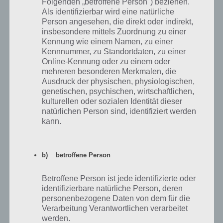
Folgenden „betroffene Person") beziehen.
Springfield
Als identifizierbar wird eine natürliche
Person angesehen, die direkt oder indirekt,
Für die Bereiche Ökobewusstsein und Eitelkeit sind zahlreiche
insbesondere mittels Zuordnung zu einer
Dekorationen notwendig. Für das Ökobewusstsein musst du bei
Kennung wie einem Namen, zu einer
Simpsons Springfield vor allem Bäume errichten. Am besten du
Kennnummer, zu Standortdaten, zu einer
erstellst direkt einen Park, platzierst Bäume rund um Häuser oder
Online-Kennung oder zu einem oder
Straßen. Du brauchst jede Menge Bäume und weitere
mehreren besonderen Merkmalen, die
Naturelemente, wenn du diesen Bereich auf 5 Sterne bringen willst.
Ausdruck der physischen, physiologischen,
genetischen, psychischen, wirtschaftlichen,
Eitelkeit hingegen ist abwechslungsreiche. Jede Dekorationen, die
kulturellen oder sozialen Identität dieser
nicht in die anderen Kategorien passt, ist meist Eitelkeit zugeordnet.
natürlichen Person sind, identifiziert werden
Entsprechend kannst du zahlreiche Dekorationen in deinem
kann.
Simpsons Springfield errichten.
b) betroffene Person
Rechtschaffenheit in Simpsons Springfield
auf 5 Sterne bringen
Betroffene Person ist jede identifizierte oder
identifizierbare natürliche Person, deren
Wie bereits in der Tabelle aufgezeigt, benötigt es für die
personenbezogene Daten von dem für die
Rechtschaffenheit auch Dekorationen. Zum einen musst du dafür
Verarbeitung Verantwortlichen verarbeitet
sorgen, dass keine Graffiti an den Wänden von Häusern ist und das
werden.