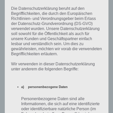
weiße Häuser. Beim Konsumdenken mehrere Kwik-E-Marts und so
weiter. Gleiches gilt für das Völlerei, wo Gulp’N’Blow und Krusty
Die Datenschutzerklärung beruht auf den
Burger zur Verfügung stehen, die du mehrfach bauen kannst.
Begrifflichkeiten, die durch den Europäischen
Richtlinien- und Verordnungsgeber beim Erlass
Dabei sei erwähnt, dass du die Gebäude (wie auch bei den anderen
der Datenschutz-Grundverordnung (DS-GVO)
Bereichen die Dekorationen) in der Stadt platziert haben musst. Es
verwendet wurden. Unsere Datenschutzerklärung
reicht also nicht aus diese nur im Inventar zu haben. Das wird
soll sowohl für die Öffentlichkeit als auch für
nämlich nicht bewertet.
unsere Kunden und Geschäftspartner einfach
lesbar und verständlich sein. Um dies zu
gewährleisten, möchten wir vorab die verwendeten
Auch Gehorsam braucht Dekorationen für 5
Begrifflichkeiten erläutern.
Sterne
Wir verwenden in dieser Datenschutzerklärung
unter anderem die folgenden Begriffe:
Für den Bereich Gehorsam musst du neben entsprechenden
Gebäuden wie bspw. das Gericht auch Dekorationen errichten. Dabei
sei das Ameisen-Grußschild oder Stoppschild erwähnt, welches dir
Gehorsam einbringt. Auch der Rattenfallen-Lieferwagen bringt
a) personenbezogene Daten
Gehorsam in Simpsons Springfield ein.
Personenbezogene Daten sind alle
Informationen, die sich auf eine identifizierte
oder identifizierbare natürliche Person (im
Ökobewusstsein und Eitelkeit bei Simpsons