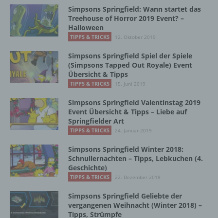
Simpsons Springfield: Wann startet das
Dritter ist eine natürliche oder juristische
Treehouse of Horror 2019 Event? –
Person, Behörde, Einrichtung oder andere
Halloween
Stelle außer der betroffenen Person, dem
TIPPS & TRICKS
12. Oktober 2019
Verantwortlichen, dem Auftragsverarbeiter
und den Personen, die unter der
Simpsons Springfield Spiel der Spiele
unmittelbaren Verantwortung des
(Simpsons Tapped Out Royale) Event
Verantwortlichen oder des
Übersicht & Tipps
Auftragsverarbeiters befugt sind, die
TIPPS & TRICKS
15. Juni 2019
personenbezogenen Daten zu verarbeiten.
Simpsons Springfield Valentinstag 2019
Event Übersicht & Tipps – Liebe auf
Springfielder Art
k) Einwilligung
TIPPS & TRICKS
24. Januar 2019
Einwilligung ist jede von der betroffenen
Simpsons Springfield Winter 2018:
Person freiwillig für den bestimmten Fall in
Schnullernachten – Tipps, Lebkuchen (4.
informierter Weise und unmissverständlich
Geschichte)
abgegebene Willensbekundung in Form
TIPPS & TRICKS
22. Dezember 2018
einer Erklärung oder einer sonstigen
eindeutigen bestätigenden Handlung, mit der
Simpsons Springfield Geliebte der
die betroffene Person zu verstehen gibt, dass
vergangenen Weihnacht (Winter 2018) –
Tipps, Strümpfe
sie mit der Verarbeitung der sie betreffenden