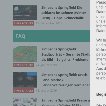
Perso
und i
Simpsons Springfield Die
Has
Daten
Schlacht im Schnee (Winter
Inv
unser
2018) – Tipps, Schneebälle
uns e
ste
12. Dezember 2018
TIPPS & TRICKS
infor
Ste
Daten
FAQ
ode
Wir h
spi
und o
Simpsons Springfield
lücke
Tip
Stadtporträt – Gesamte Stadt
perso
far
Inter
als Bild – So gehts, Probleme
aufwe
24. Januar 2019
TIPPS & TRICKS
Wei
Aus d
perso
Simpsons Springfield: Gratis-
telef
Land-Marke /
S
Landerweiterungen verdienen
12. Januar 2019
TIPPS & TRICKS
Begr
Has
Simpsons Springfield Preise und
unt
Kalender – Winter 2018 /