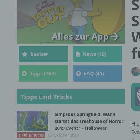
S
S
W
Alles zur App
f
Review
News (10)
Tipps (163)
FAQ (41)
Tipps und Tricks
Simpsons Springfield: Wann
startet das Treehouse of Horror
Hie
2019 Event? – Halloween
Eve
12. Oktober 2019
TIPPS & TRICKS