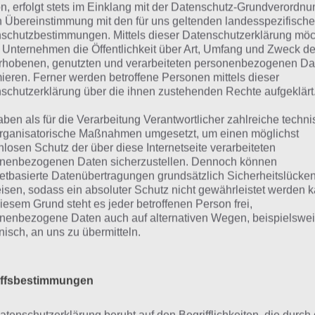
n, erfolgt stets im Einklang mit der Datenschutz-Grundverordnu
n Übereinstimmung mit den für uns geltenden landesspezifisch
t du dir die singenden Steine in Die Simpsons Springfield 
schutzbestimmungen. Mittels dieser Datenschutzerklärung mö
entar. Diese heißen dabei “Singender Stein 1” bis “Singen
 Unternehmen die Öffentlichkeit über Art, Umfang und Zweck de
rhobenen, genutzten und verarbeiteten personenbezogenen Da
llst du diese der Reihenfolge nach auf, so wird die Lösung
mieren. Ferner werden betroffene Personen mittels dieser
inen sind auch Zeichen abgebildet, sodass du diese auch a
schutzerklärung über die ihnen zustehenden Rechte aufgeklärt
r einfach anhand der Form erkennst. Deine Aufgabe ist es
aben als für die Verarbeitung Verantwortlicher zahlreiche techn
elen.
rganisatorische Maßnahmen umgesetzt, um einen möglichst
nlosen Schutz der über diese Internetseite verarbeiteten
pst du die singenden Steine an, ertönt ein Ton und das S
nenbezogenen Daten sicherzustellen. Dennoch können
blich hervorgehoben. Homer gibt auch nochmal den Hinwei
netbasierte Datenübertragungen grundsätzlich Sicherheitslücke
isen, sodass ein absoluter Schutz nicht gewährleistet werden k
hnachtslied damit gespielt werden soll.
iesem Grund steht es jeder betroffenen Person frei,
nenbezogene Daten auch auf alternativen Wegen, beispielswe
onisch, an uns zu übermitteln.
ingende Steine: Die Lösung
iffsbestimmungen
t du die Aufgabe mit Homer aktiviert, kann es losgehen. T
en in der Lösung angegeben an. Wir haben diese wie gesa