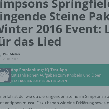
impsons Springfiel
ingende Steine Pa
inter 2016 Event:
ür das Lied
Paul Stelzer
20.01.2017
App Empfehlung: IQ Test App
Mit zahlreichen Aufgaben zum Knobeln und Üben
JETZT KOSTENLOS HERUNTERLADEN
r erfährst du, wie du die singenden Steine im Simpsons Sp
nt antippen musst. Dazu haben wir eine Erklärung sowie ei