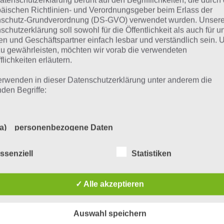
atenschutzerklärung beruht auf den Begrifflichkeiten, die durch
tziert, schaue sonst einfach auf den Screenshot, wenn du 
äischen Richtlinien- und Verordnungsgeber beim Erlass der
cher Stein sich hinter welcher Zahl verbirgt. Die Lösung ist
schutz-Grundverordnung (DS-GVO) verwendet wurden. Unser
schutzerklärung soll sowohl für die Öffentlichkeit als auch für u
e Zahl gibt die Nummer des singenden Steins an). Hast du d
n und Geschäftspartner einfach lesbar und verständlich sein.
aue auf den nachfolgenden Screenshot:
zu gewährleisten, möchten wir vorab die verwendeten
flichkeiten erläutern.
erwenden in dieser Datenschutzerklärung unter anderem die
nden Begriffe:
a) personenbezogene Daten
Personenbezogene Daten sind alle Informationen, die sich auf 
ssenziell
Statistiken
identifizierte oder identifizierbare natürliche Person (im Folgen
„betroffene Person") beziehen. Als identifizierbar wird eine natü
Person angesehen, die direkt oder indirekt, insbesondere mittel
✓ Alle akzeptieren
Zuordnung zu einer Kennung wie einem Namen, zu einer
Kennnummer, zu Standortdaten, zu einer Online-Kennung oder
einem oder mehreren besonderen Merkmalen, die Ausdruck de
Simpsons Springfield Lösung für singende Steine
Auswahl speichern
physischen, physiologischen, genetischen, psychischen,