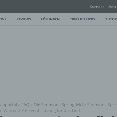
Startseite
Unser
EWS
REVIEWS
LÖSUNGEN
TIPPS & TRICKS
TUTOR
chportal
>
FAQ
>
Die Simpsons Springfield
>
Simpsons Sprin
m Winter 2016 Event: Lösung für das Lied