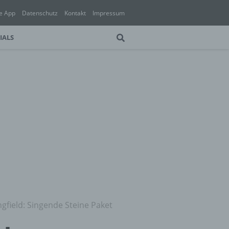
e App
Datenschutz
Kontakt
Impressum
IALS
gfield: Singende Steine Paket