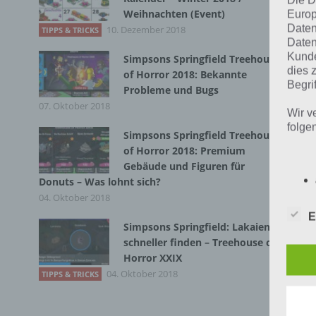
Die D
pla
Weihnachten (Event)
Europ
wel
Daten
10. Dezember 2018
TIPPS & TRICKS
Daten
(di
Kunde
Simpsons Springfield Treehouse
sch
dies 
of Horror 2018: Bekannte
Begrif
Probleme und Bugs
07. Oktober 2018
Wir v
folge
Simpsons Springfield Treehouse
of Horror 2018: Premium
Gebäude und Figuren für
Donuts – Was lohnt sich?
04. Oktober 2018
E
Simpsons Springfield: Lakaien
schneller finden – Treehouse of
Horror XXIX
04. Oktober 2018
TIPPS & TRICKS