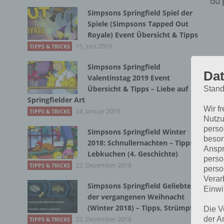
du 
Simpsons Springfield Spiel der
Spiele (Simpsons Tapped Out
Royale) Event Übersicht & Tipps
15. Juni 2019
TIPPS & TRICKS
Simpsons Springfield
Dat
Valentinstag 2019 Event
Übersicht & Tipps – Liebe auf
Stand
Springfielder Art
Wir f
24. Januar 2019
TIPPS & TRICKS
Nutzu
perso
Simpsons Springfield Winter
beson
2018: Schnullernachten – Tipps,
Anspr
Lebkuchen (4. Geschichte)
perso
22. Dezember 2018
TIPPS & TRICKS
perso
Verar
S
Simpsons Springfield Geliebte
Einwi
der vergangenen Weihnacht
(Winter 2018) – Tipps, Strümpfe
P
Die V
22. Dezember 2018
der A
TIPPS & TRICKS