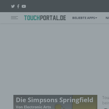
BELIEBTE APPS
N
Tou
Die Simpsons Springfield
bei
Von Electronic Arts