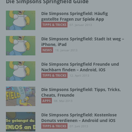
Die Simpsons Springfield Guide
personenbezogenen Daten zu verarbeiten.
Die Simpsons Springfield: Häufig
gestellte Fragen zur Spiele App
k) Einwilligung
TIPPS & TRICKS
07. Januar 2013
Einwilligung ist jede von der betroffenen
Die Simpsons Springfield: Stadt ist weg –
Person freiwillig für den bestimmten Fall in
iPhone, iPad
informierter Weise und unmissverständlich
NEWS
18. Januar 2013
abgegebene Willensbekundung in Form
einer Erklärung oder einer sonstigen
Die Simpsons Springfield Freunde und
eindeutigen bestätigenden Handlung, mit der
Nachbarn finden – Android, iOS
die betroffene Person zu verstehen gibt, dass
TIPPS & TRICKS
12. April 2013
sie mit der Verarbeitung der sie betreffenden
personenbezogenen Daten einverstanden
ist.
Die Simpsons Springfield: Tipps, Tricks,
Cheats, Freunde
APPS
08. Mai 2013
Name und Anschrift des für die Verarbeitung
Verantwortlichen
Die Simpsons Springfield: Kostenlose
Donuts verdienen – Android und iOS
TIPPS & TRICKS
07. Juni 2013
Verantwortlicher im Sinne der Datenschutz-