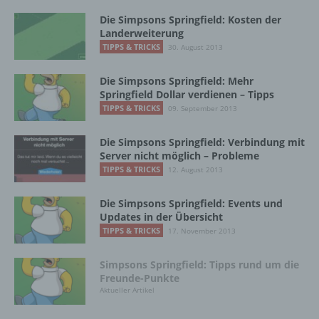
Grundverordnung, sonstiger in den Mitgliedstaaten
der Europäischen Union geltenden
Die Simpsons Springfield: Kosten der
Landerweiterung
Datenschutzgesetze und anderer Bestimmungen
mit datenschutzrechtlichem Charakter ist die:
TIPPS & TRICKS
30. August 2013
InnoMobile GmbH
Die Simpsons Springfield: Mehr
Springfield Dollar verdienen – Tipps
Schlehenweg 20
TIPPS & TRICKS
09. September 2013
18069 Lambrechtshagen
Die Simpsons Springfield: Verbindung mit
Server nicht möglich – Probleme
DE
TIPPS & TRICKS
12. August 2013
Die Simpsons Springfield: Events und
Cookies / SessionStorage / LocalStorage
Updates in der Übersicht
TIPPS & TRICKS
17. November 2013
Die Internetseiten verwenden teilweise so
genannte Cookies, LocalStorage und
Simpsons Springfield: Tipps rund um die
SessionStorage. Dies dient dazu, unser Angebot
Freunde-Punkte
nutzerfreundlicher, effektiver und sicherer zu
Aktueller Artikel
machen. Local Storage und SessionStorage ist
eine Technologie, mit welcher ihr Browser Daten