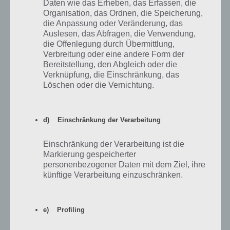
Daten wie das Erheben, das Erfassen, die
Marge
Organisation, das Ordnen, die Speicherung,
10
4000
33000
38
5.9.2014
Tetherball
die Anpassung oder Veränderung, das
Auslesen, das Abfragen, die Verwendung,
11
5000
38000
40
Mr. Teeny
5.9.2014
die Offenlegung durch Übermittlung,
Verbreitung oder eine andere Form der
Little Black
12
2500
40500
42
12.11.2014
Bereitstellung, den Abgleich oder die
Box
Verknüpfung, die Einschränkung, das
Löschen oder die Vernichtung.
Stewart
13
5000
45500
44
12.11.2014
Duck
14
3000
48500
46
It Blows
4.3.2015
d) Einschränkung der Verarbeitung
15
5000
53500
48
Canyonero
4.3.2015
Einschränkung der Verarbeitung ist die
Markierung gespeicherter
personenbezogener Daten mit dem Ziel, ihre
künftige Verarbeitung einzuschränken.
Im nachfolgen Bild sind die Freundschaftstufen-Preise bis Stufe 5 zu
sehen.
e) Profiling