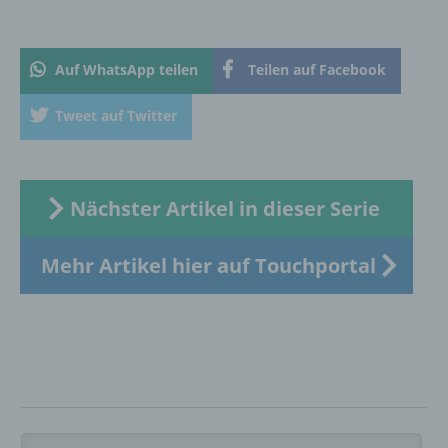
betroffenen Person zugeordnet werden
können, sofern diese zusätzlichen
Informationen gesondert aufbewahrt werden
Auf WhatsApp teilen
Teilen auf Facebook
und technischen und organisatorischen
Maßnahmen unterliegen, die gewährleisten,
Tweet auf Twitter
dass die personenbezogenen Daten nicht
einer identifizierten oder identifizierbaren
natürlichen Person zugewiesen werden.
Nächster Artikel in dieser Serie
g) Verantwortlicher oder für die Verarbeitung
Verantwortlicher
Mehr Artikel hier auf Touchportal
Verantwortlicher oder für die Verarbeitung
Verantwortlicher ist die natürliche oder
juristische Person, Behörde, Einrichtung
oder andere Stelle, die allein oder
gemeinsam mit anderen über die Zwecke
und Mittel der Verarbeitung von
personenbezogenen Daten entscheidet.
Sind die Zwecke und Mittel dieser
Verarbeitung durch das Unionsrecht oder