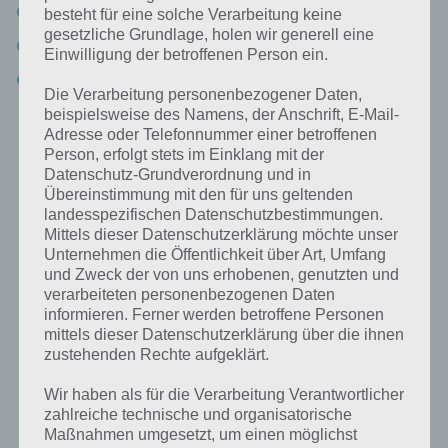
4 Freunde Punkte: 61-90 Aktionen am Tag
besteht für eine solche Verarbeitung keine
gesetzliche Grundlage, holen wir generell eine
2 Freunde Punkte: 91-120 Aktionen am Tag
Einwilligung der betroffenen Person ein.
1 Freunde Punkt: 121-300 Aktionen am Tag
Die Verarbeitung personenbezogener Daten,
beispielsweise des Namens, der Anschrift, E-Mail-
Bei 100 Freunden und 300 Aktionen pro Tag könnt ih maximal 810 FP
Adresse oder Telefonnummer einer betroffenen
verdienen. Zusätzlich gibt es natürlich noch FP, wenn Freunde bei
Person, erfolgt stets im Einklang mit der
euch in der Stadt die Gebäude antippen. Aber auch das bringt nur 1
Datenschutz-Grundverordnung und in
FP. Nachfolgend gibt es das ganze nochmal als Anleitung direkt in
Übereinstimmung mit den für uns geltenden
der Android / iOS App von Simpsons Springfield:
landesspezifischen Datenschutzbestimmungen.
Mittels dieser Datenschutzerklärung möchte unser
Unternehmen die Öffentlichkeit über Art, Umfang
und Zweck der von uns erhobenen, genutzten und
verarbeiteten personenbezogenen Daten
informieren. Ferner werden betroffene Personen
mittels dieser Datenschutzerklärung über die ihnen
zustehenden Rechte aufgeklärt.
Wir haben als für die Verarbeitung Verantwortlicher
zahlreiche technische und organisatorische
Maßnahmen umgesetzt, um einen möglichst