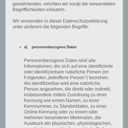
ich diese?
gewährleisten, möchten wir vorab die verwendeten
Begrifflichkeiten erläutern.
Zu guter letzt fragen sich natürlich viele, welche
Freundschaftsstufen-Preise es gibt. Dazu müssen wir kurz
Wir verwenden in dieser Datenschutzerklärung
Freundschaftsstufe erklären: Für jede Stufe benötigt ihr eine gewisse
unter anderem die folgenden Begriffe:
Anzahl an Freunde-Punkten. Habt ihr diese zusammen, wird mit
dem Aufstieg in die nächste Stufe ein Preis freigeschaltet, der dann
im Inventar abgelegt wird.
a) personenbezogene Daten
Umso höher die Stufe ist, desto mehr Geld bekommt ihr auch pro
Personenbezogene Daten sind alle
Aktion, die ihr bei euren Nachbarn bekommt. Folgender Tabelle
Informationen, die sich auf eine identifizierte
könnt ihr entnehmen, welchen Preis es ab welcher Menge gibt und
oder identifizierbare natürliche Person (im
viele Freundschafts-Punkte gegenüber der letzten Stufe benötigt
Folgenden „betroffene Person") beziehen.
werden.
Als identifizierbar wird eine natürliche
Person angesehen, die direkt oder indirekt,
FP für
Geld
insbesondere mittels Zuordnung zu einer
FP
Erschienen
Stufe
nächste
pro
Preis
Kennung wie einem Namen, zu einer
Gesamt
am
Stufe
Aktion
Kennnummer, zu Standortdaten, zu einer
Online-Kennung oder zu einem oder
Olmeken-
Von
1
1000
1000
20
mehreren besonderen Merkmalen, die
Kopf
Beginn
Ausdruck der physischen, physiologischen,