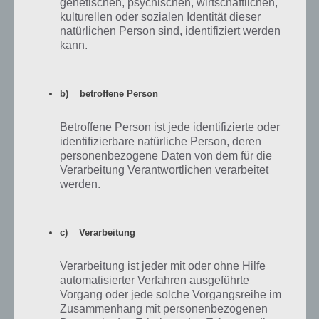
genetischen, psychischen, wirtschaftlichen,
Singing-
Von
2
2000
3000
22
kulturellen oder sozialen Identität dieser
Sirloin
Beginn
natürlichen Person sind, identifiziert werden
kann.
Von
3
1500
4500
24
Snowball II
Beginn
Homers
Von
b) betroffene Person
4
2000
6500
26
Auto
Beginn
Betroffene Person ist jede identifizierte oder
Von
5
5000
11500
28
Stampfi
identifizierbare natürliche Person, deren
Beginn
personenbezogene Daten von dem für die
Verarbeitung Verantwortlichen verarbeitet
6
5000
16500
30
E.A.R.L
28.3.2014
werden.
Capital
7
3000
19500
32
City
9.4.2014
Knalltüte
c) Verarbeitung
Coole Lisa
8
5000
24500
34
15.5.2014
(Kostüm)
Verarbeitung ist jeder mit oder ohne Hilfe
automatisierter Verfahren ausgeführte
KBBL
Vorgang oder jede solche Vorgangsreihe im
9
4500
29000
36
18.6.2014
Studios
Zusammenhang mit personenbezogenen