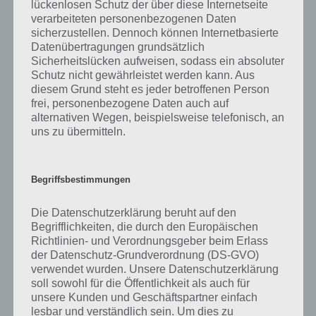
lückenlosen Schutz der über diese Internetseite
verarbeiteten personenbezogenen Daten
So gelangst du an Freunde Punkte in Simpsons
sicherzustellen. Dennoch können Internetbasierte
Springfield – (c) Electronic Arts
Datenübertragungen grundsätzlich
Sicherheitslücken aufweisen, sodass ein absoluter
Schutz nicht gewährleistet werden kann. Aus
diesem Grund steht es jeder betroffenen Person
Tipp: Sprayt bei euren Freunden
frei, personenbezogene Daten auch auf
alternativen Wegen, beispielsweise telefonisch, an
Neben den Aktionen, die ihr bei euren Freunden durchführt, könnt
uns zu übermitteln.
ihr noch zusätzliche Freunde-Punkte bekommen, wenn eure
Nachbarn in eurer Stadt Gebäude angesprayt haben. Das ganze gibt
zwar nur 1 Freunde-Punkt, ist aber besser als nichts.
Begriffsbestimmungen
Entsprechend unser Tipp: Geht in die Stadt eures Freundes und
sprayt dort die Gebäude an, damit dieser einen zusätzlichen
Die Datenschutzerklärung beruht auf den
Freunde-Punkt erhält. Wenn es eure Nachbarn bei euch gleichtun, ist
Begrifflichkeiten, die durch den Europäischen
das eine Win-Win-Situation.
Richtlinien- und Verordnungsgeber beim Erlass
der Datenschutz-Grundverordnung (DS-GVO)
verwendet wurden. Unsere Datenschutzerklärung
Welche Freundschaftsstufen-Preise gibt es
soll sowohl für die Öffentlichkeit als auch für
unsere Kunden und Geschäftspartner einfach
in Simpsons Springfield und wann bekomme
lesbar und verständlich sein. Um dies zu