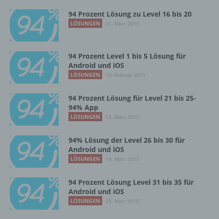
Empfänger ist eine natürliche oder juristische
94 Prozent Lösung zu Level 16 bis 20
Person, Behörde, Einrichtung oder andere
Stelle, der personenbezogene Daten
LÖSUNGEN
01. März 2015
offengelegt werden, unabhängig davon, ob
es sich bei ihr um einen Dritten handelt oder
nicht. Behörden, die im Rahmen eines
94 Prozent Level 1 bis 5 Lösung für
bestimmten Untersuchungsauftrags nach
Android und iOS
dem Unionsrecht oder dem Recht der
LÖSUNGEN
18. Februar 2015
Mitgliedstaaten möglicherweise
personenbezogene Daten erhalten, gelten
94 Prozent Lösung für Level 21 bis 25-
jedoch nicht als Empfänger.
94% App
LÖSUNGEN
03. März 2015
j) Dritter
94% Lösung der Level 26 bis 30 für
Android und iOS
Dritter ist eine natürliche oder juristische
LÖSUNGEN
14. März 2015
Person, Behörde, Einrichtung oder andere
Stelle außer der betroffenen Person, dem
94 Prozent Lösung Level 31 bis 35 für
Verantwortlichen, dem Auftragsverarbeiter
Android und iOS
und den Personen, die unter der
LÖSUNGEN
20. März 2015
unmittelbaren Verantwortung des
Verantwortlichen oder des