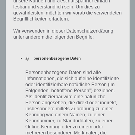
unsere Kunden und Geschäftspartner einfach
lesbar und verständlich sein. Um dies zu
94 Prozent kostenlos herunterladen
gewährleisten, möchten wir vorab die verwendeten
Begrifflichkeiten erläutern.
Die App 94% (ausgeschrieben 94
Prozent) ist einfach wie genial und
Wir verwenden in dieser Datenschutzerklärung
kann kostenlos im Google Play Store
unter anderem die folgenden Begriffe:
für Android und im iTunes App Store
für iPhone und iPad
heruntergeladen werden. Dabei
a) personenbezogene Daten
muss man zu den Sachverhalten die
richtigen Antworten eintragen, was
Personenbezogene Daten sind alle
andere Personen zu dieser Frage
Informationen, die sich auf eine identifizierte
geantwortet haben.
oder identifizierbare natürliche Person (im
Folgenden „betroffene Person") beziehen.
Damit kommt das Spielprinzip
Als identifizierbar wird eine natürliche
Familienduell sehr nahe, auch wenn
Person angesehen, die direkt oder indirekt,
hier nicht von 100 Personen
insbesondere mittels Zuordnung zu einer
ausgegangen wird. Trotzdem
Kennung wie einem Namen, zu einer
müssen auch hier die Antworten
Hier findest du die
Kennnummer, zu Standortdaten, zu einer
eingetragen werden, was die Leute
Lösung aller Level zur
Online-Kennung oder zu einem oder
gesagt haben könnten. So heißt es
App 94 % für Android
mehreren besonderen Merkmalen, die