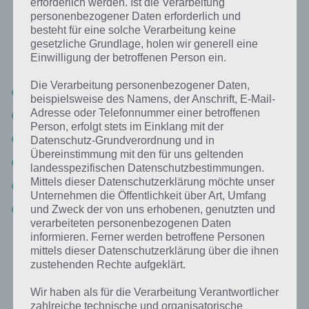
erforderlich werden. Ist die Verarbeitung
personenbezogener Daten erforderlich und
besteht für eine solche Verarbeitung keine
Wenn du lieber nach Buchstaben sortiert die Lösungen von 94%
gesetzliche Grundlage, holen wir generell eine
suchst, dann findest du diese aufgeteilt nach dem
Einwilligung der betroffenen Person ein.
Anfangsbuchstaben und nach Bildern in folgender Auflistung:
Die Verarbeitung personenbezogener Daten,
94%:
Alle Lösungen zu den Bildern
beispielsweise des Namens, der Anschrift, E-Mail-
Adresse oder Telefonnummer einer betroffenen
94%:
Sachverhalte mit A bis C
Person, erfolgt stets im Einklang mit der
94%:
Sachverhalte mit D
Datenschutz-Grundverordnung und in
Übereinstimmung mit den für uns geltenden
94%:
Sachverhalte mit E bis F
landesspezifischen Datenschutzbestimmungen.
Mittels dieser Datenschutzerklärung möchte unser
94%:
Sachverhalte mit G bis L
Unternehmen die Öffentlichkeit über Art, Umfang
94%:
Sachverhalte mit M bis Z
und Zweck der von uns erhobenen, genutzten und
verarbeiteten personenbezogenen Daten
informieren. Ferner werden betroffene Personen
mittels dieser Datenschutzerklärung über die ihnen
Video Walkthrough für alle Level
zustehenden Rechte aufgeklärt.
Falls du das Ganze nicht nur in Textform anschauen willst, sondern
Wir haben als für die Verarbeitung Verantwortlicher
die Lösung direkt aus dem Video übernehmen willst, haben wir
zahlreiche technische und organisatorische