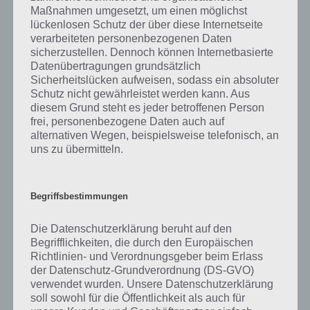
nachfolgend ein Video Walkthrough zur App 94% parat. Auch hier gilt
Maßnahmen umgesetzt, um einen möglichst
natürlich, dass die Aufgaben in der App 94% zufallsbasiert erfolgen.
lückenlosen Schutz der über diese Internetseite
Ihr müsst also auch die anderen Videos dann anschauen.
verarbeiteten personenbezogenen Daten
sicherzustellen. Dennoch können Internetbasierte
Datenübertragungen grundsätzlich
Sicherheitslücken aufweisen, sodass ein absoluter
Schutz nicht gewährleistet werden kann. Aus
diesem Grund steht es jeder betroffenen Person
frei, personenbezogene Daten auch auf
alternativen Wegen, beispielsweise telefonisch, an
uns zu übermitteln.
Begriffsbestimmungen
Die Datenschutzerklärung beruht auf den
Begrifflichkeiten, die durch den Europäischen
Richtlinien- und Verordnungsgeber beim Erlass
der Datenschutz-Grundverordnung (DS-GVO)
verwendet wurden. Unsere Datenschutzerklärung
soll sowohl für die Öffentlichkeit als auch für