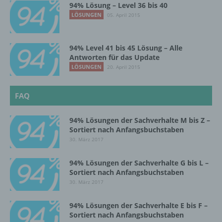
94% Lösung – Level 36 bis 40
Auftragsverarbeiters befugt sind, die
LÖSUNGEN
05. April 2015
personenbezogenen Daten zu verarbeiten.
94% Level 41 bis 45 Lösung – Alle
k) Einwilligung
Antworten für das Update
LÖSUNGEN
20. April 2015
Einwilligung ist jede von der betroffenen
Person freiwillig für den bestimmten Fall in
informierter Weise und unmissverständlich
FAQ
abgegebene Willensbekundung in Form
einer Erklärung oder einer sonstigen
94% Lösungen der Sachverhalte M bis Z –
eindeutigen bestätigenden Handlung, mit der
Sortiert nach Anfangsbuchstaben
die betroffene Person zu verstehen gibt, dass
30. März 2017
sie mit der Verarbeitung der sie betreffenden
personenbezogenen Daten einverstanden
94% Lösungen der Sachverhalte G bis L –
ist.
Sortiert nach Anfangsbuchstaben
30. März 2017
Name und Anschrift des für die Verarbeitung
94% Lösungen der Sachverhalte E bis F –
Verantwortlichen
Sortiert nach Anfangsbuchstaben