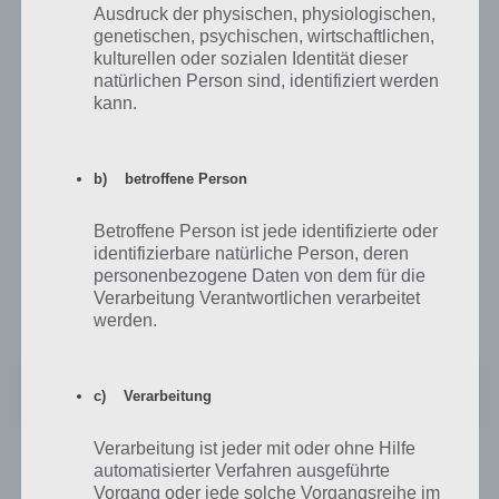
beispielsweise “Früchte mit Kernen”.
und iOS
Ausdruck der physischen, physiologischen,
Über die Tastatur muss man so
genetischen, psychischen, wirtschaftlichen,
Apfel, Kirsche und so weiter
kulturellen oder sozialen Identität dieser
eintragen bis 94 Prozent der Antworten für dieses Level ermittelt
natürlichen Person sind, identifiziert werden
worden sind. Erst dann wird das nächste Level freigeschaltet. Daher
kann.
kommt man ohne Lösung kaum weiter, da die Antworten teilweise
schwer zu erraten sind.
b) betroffene Person
App im iTunes App Store herunterladen
Betroffene Person ist jede identifizierte oder
identifizierbare natürliche Person, deren
Auch im iTunes App Store steht 94% (94 Prozent) kostenlos zum
personenbezogene Daten von dem für die
Download bereit. Wer sich direkt in der App Hilfen anzeigen lassen
Verarbeitung Verantwortlichen verarbeitet
will, muss zum In-App-Kauf greifen.
werden.
Unbekannte App
c) Verarbeitung
Preis:
Kostenlos
Verarbeitung ist jeder mit oder ohne Hilfe
automatisierter Verfahren ausgeführte
94% im Google Play Store für Android
Vorgang oder jede solche Vorgangsreihe im