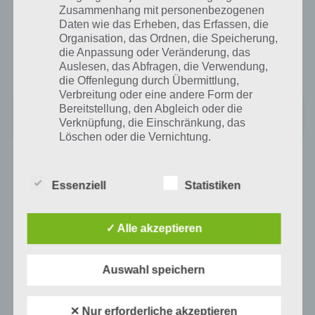
Zusammenhang mit personenbezogenen
Die App 94 Prozent kann kostenlos im Google Play Store für Android
Daten wie das Erheben, das Erfassen, die
heruntergeladen werden. Die 94% Lösung ist bei jedem Spieler
Organisation, das Ordnen, die Speicherung,
unterschiedlich, da die Level zufallsbasiert abgefragt werden. Aktuell
die Anpassung oder Veränderung, das
beinhaltet 94% für Android 50 Level.
Auslesen, das Abfragen, die Verwendung,
die Offenlegung durch Übermittlung,
Verbreitung oder eine andere Form der
94%
Bereitstellung, den Abgleich oder die
Verknüpfung, die Einschränkung, das
Preis:
Kostenlos
Löschen oder die Vernichtung.
d) Einschränkung der Verarbeitung
Essenziell
Statistiken
Auf WhatsApp teilen
Teilen auf Facebook
Einschränkung der Verarbeitung ist die
Tweet auf Twitter
✓ Alle akzeptieren
Markierung gespeicherter
personenbezogener Daten mit dem Ziel, ihre
künftige Verarbeitung einzuschränken.
Auswahl speichern
Nächster Artikel in dieser Serie
e) Profiling
✕ Nur erforderliche akzeptieren