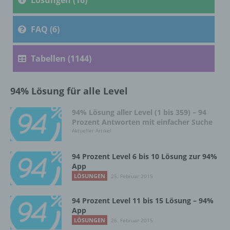
Sind die Zwecke und Mittel dieser
Verarbeitung durch das Unionsrecht oder
das Recht der Mitgliedstaaten vorgegeben,
FAQ (6)
so kann der Verantwortliche
beziehungsweise können die bestimmten
Kriterien seiner Benennung nach dem
Tabellen (1144)
Unionsrecht oder dem Recht der
Mitgliedstaaten vorgesehen werden.
94% Lösung für alle Level
h) Auftragsverarbeiter
94% Lösung aller Level (1 bis 359) – 94
Prozent Antworten mit einfacher Suche
Aktueller Artikel
Auftragsverarbeiter ist eine natürliche oder
juristische Person, Behörde, Einrichtung
oder andere Stelle, die personenbezogene
94 Prozent Level 6 bis 10 Lösung zur 94%
Daten im Auftrag des Verantwortlichen
App
verarbeitet.
LÖSUNGEN
25. Februar 2015
94 Prozent Level 11 bis 15 Lösung – 94%
App
i) Empfänger
LÖSUNGEN
26. Februar 2015