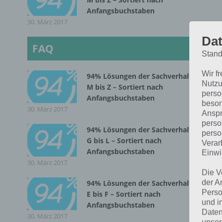
Anfangsbuchstaben
30. März 2017
Dat
FAQ
Stand
9
Wir f
94% Lösungen der Sachverhalte
Nutzu
M bis Z – Sortiert nach
A
perso
Anfangsbuchstaben
beson
30. März 2017
Anspr
perso
Wei
94% Lösungen der Sachverhalte
perso
hab
G bis L – Sortiert nach
Verar
kön
Anfangsbuchstaben
Einwi
30. März 2017
wir
Die V
Sac
der A
94% Lösungen der Sachverhalte
Perso
E bis F – Sortiert nach
und i
Anfangsbuchstaben
Häu
Daten
30. März 2017