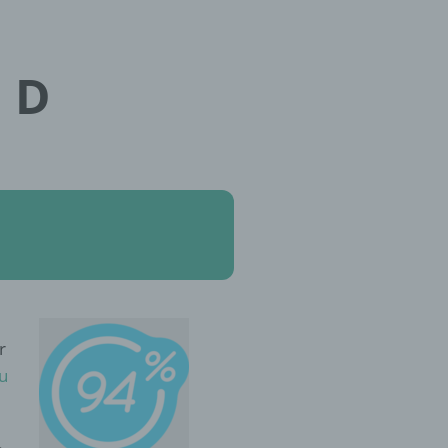
 D
r
u