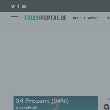
BELIEBTE APPS
N
Tou
94 Prozent (94%)
9
Von Scimob