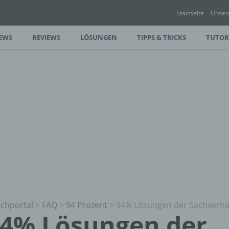
Startseite
Unser
EWS
REVIEWS
LÖSUNGEN
TIPPS & TRICKS
TUTOR
chportal
>
FAQ
>
94 Prozent
>
94% Lösungen der Sachverha
4% Lösungen der