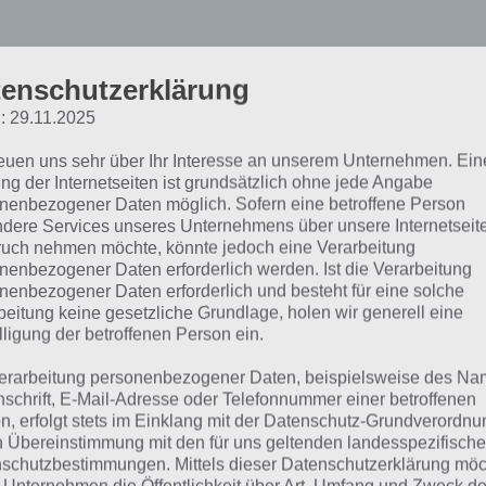
enschutzerklärung
: 29.11.2025
4% Lösung auf Fragen mi
reuen uns sehr über Ihr Interesse an unserem Unternehmen. Ein
ng der Internetseiten ist grundsätzlich ohne jede Angabe
nfangsbuchstaben D
nenbezogener Daten möglich. Sofern eine betroffene Person
dere Services unseres Unternehmens über unsere Internetseite
uch nehmen möchte, könnte jedoch eine Verarbeitung
nenbezogener Daten erforderlich werden. Ist die Verarbeitung
ter geht es mit den Sachverhalten mit dem Anfangsbuchs
nenbezogener Daten erforderlich und besteht für eine solche
en wir für euch die 94% Lösung so aufbereitet, dass ihr dir
beitung keine gesetzliche Grundlage, holen wir generell eine
nt, sodass euch die Antworten angezeigt werden. Bereits 
lligung der betroffenen Person ein.
d “Dafür braucht man ein Ticket” gefragt. Weiterhin häufig
erarbeitung personenbezogener Daten, beispielsweise des Na
hverhalte, die man mit anderen Ländern in Verbindung bri
nschrift, E-Mail-Adresse oder Telefonnummer einer betroffenen
n, erfolgt stets im Einklang mit der Datenschutz-Grundverordnu
n Übereinstimmung mit den für uns geltenden landesspezifisch
fig wird die 94% Lösung auch nach Das gefällt Kindern ges
schutzbestimmungen. Mittels dieser Datenschutzerklärung mö