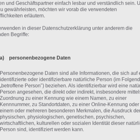
ltest du nicht weiterkommen, findest du hierunter die Lös
n und Geschäftspartner einfach lesbar und verständlich sein.
. Sachverhalte mit dem Anfangsbuchstaben D. Tippe dazu 
zu gewährleisten, möchten wir vorab die verwendeten
flichkeiten erläutern.
 die Lösungen öffnen sich!
erwenden in dieser Datenschutzerklärung unter anderem die
tand dieser Liste:
18.9.2018 (bis Level 346)
nden Begriffe:
Hinweis:
Diese Liste wird nur unregelmäßig aktualisiert. Nu
Komplettlösung zu 94%
a) personenbezogene Daten
Personenbezogene Daten sind alle Informationen, die sich auf 
identifizierte oder identifizierbare natürliche Person (im Folgen
abei brauchen Kinder Hilfe
„betroffene Person") beziehen. Als identifizierbar wird eine natü
Person angesehen, die direkt oder indirekt, insbesondere mittel
 Lösung
Zuordnung zu einer Kennung wie einem Namen, zu einer
afür benutzt man Wasser
Kennnummer, zu Standortdaten, zu einer Online-Kennung oder
einem oder mehreren besonderen Merkmalen, die Ausdruck de
 Lösung
physischen, physiologischen, genetischen, psychischen,
wirtschaftlichen, kulturellen oder sozialen Identität dieser natür
afür bezahlt man lieber jemanden, als es selber 
Person sind, identifiziert werden kann.
 Lösung