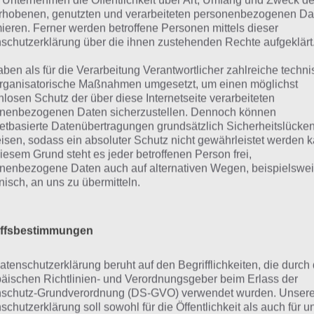
ch”. Auch hier kommt man nicht immer direkt auf die Ant
 Unternehmen die Öffentlichkeit über Art, Umfang und Zweck de
rhobenen, genutzten und verarbeiteten personenbezogenen Da
eist von einer jüngeren Zielgruppe stammen. Auch bei “Da
mieren. Ferner werden betroffene Personen mittels dieser
mt man nicht immer direkt auf die Dinge, die andere Pe
schutzerklärung über die ihnen zustehenden Rechte aufgeklärt
er hier nun die 94% Lösung auf diese Level.
aben als für die Verarbeitung Verantwortlicher zahlreiche techn
rganisatorische Maßnahmen umgesetzt, um einen möglichst
Weitere Lösungen zu 94% gesucht
nlosen Schutz der über diese Internetseite verarbeiteten
nenbezogenen Daten sicherzustellen. Dennoch können
Schaue in
unsere Komplettlösung 
netbasierte Datenübertragungen grundsätzlich Sicherheitslücke
isen, sodass ein absoluter Schutz nicht gewährleistet werden k
App
! Dort kannst du mit der Such
iesem Grund steht es jeder betroffenen Person frei,
schnell die Antworten und Lösung
nenbezogene Daten auch auf alternativen Wegen, beispielswe
onisch, an uns zu übermitteln.
über 330 Level finden!
iffsbestimmungen
ösungen zu 94% für Sachverhalt
atenschutzerklärung beruht auf den Begrifflichkeiten, die durch
nfangsbuchstaben D
äischen Richtlinien- und Verordnungsgeber beim Erlass der
schutz-Grundverordnung (DS-GVO) verwendet wurden. Unser
schutzerklärung soll sowohl für die Öffentlichkeit als auch für u