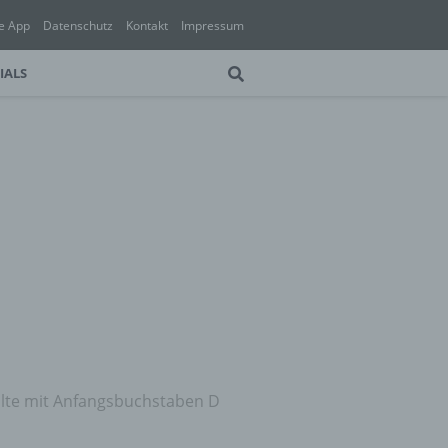
e App
Datenschutz
Kontakt
Impressum
IALS
lte mit Anfangsbuchstaben D