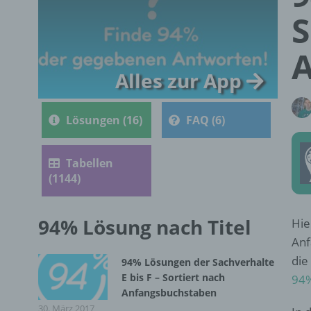
S
A
Alles zur App
Lösungen (16)
FAQ (6)
Tabellen
(1144)
94% Lösung nach Titel
Hie
Anf
die
94% Lösungen der Sachverhalte
E bis F – Sortiert nach
94
Anfangsbuchstaben
30. März 2017