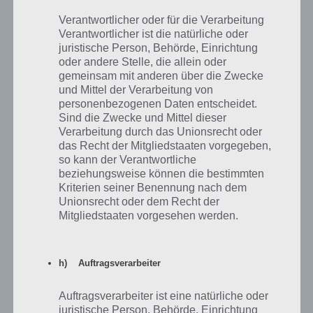
Eine berühmte Persönlichkeit, die man
Verantwortlicher oder für die Verarbeitung
nur unter einem Namen kenn
Verantwortlicher ist die natürliche oder
juristische Person, Behörde, Einrichtung
Zur Lösung
oder andere Stelle, die allein oder
Eine Bohnensorte
gemeinsam mit anderen über die Zwecke
und Mittel der Verarbeitung von
Zur Lösung
personenbezogenen Daten entscheidet.
Sind die Zwecke und Mittel dieser
Eine Fernsehsendung, die ständig
Verarbeitung durch das Unionsrecht oder
wiederholt wird
das Recht der Mitgliedstaaten vorgegeben,
so kann der Verantwortliche
Zur Lösung
beziehungsweise können die bestimmten
Eine Fernsehshow, bei der es um eine
Kriterien seiner Benennung nach dem
Insel geht
Unionsrecht oder dem Recht der
Mitgliedstaaten vorgesehen werden.
Zur Lösung
Eine Filmfigur, die einen Hut trägt
h) Auftragsverarbeiter
Zur Lösung
Eine Filmrolle von Johnny Depp
Auftragsverarbeiter ist eine natürliche oder
juristische Person, Behörde, Einrichtung