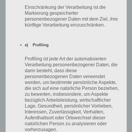
Zur Lösung
Einschränkung der Verarbeitung ist die
Ein Tier mit einem langen Schwanz
Markierung gespeicherter
personenbezogener Daten mit dem Ziel, ihre
Zur Lösung
künftige Verarbeitung einzuschränken.
Ein Tier, das auf Bäume klettert
Zur Lösung
e) Profiling
Ein Tier, das sowohl im Wasser als auch
auf dem Land lebt
Profiling ist jede Art der automatisierten
Verarbeitung personenbezogener Daten, die
Zur Lösung
darin besteht, dass diese
Ein Tier, mit dem du nicht verglichen
personenbezogenen Daten verwendet
werden, um bestimmte persönliche Aspekte,
werden willst
die sich auf eine natürliche Person beziehen,
zu bewerten, insbesondere, um Aspekte
Zur Lösung
bezüglich Arbeitsleistung, wirtschaftlicher
Ein Topf mit ...
Lage, Gesundheit, persönlicher Vorlieben,
Interessen, Zuverlässigkeit, Verhalten,
Zur Lösung
Aufenthaltsort oder Ortswechsel dieser
Ein Transportmittel ohne Räder
natürlichen Person zu analysieren oder
vorherzusagen.