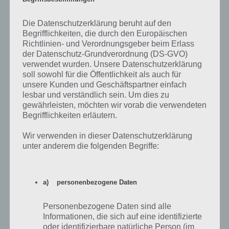
Zur Lösung
Die Datenschutzerklärung beruht auf den
Ein Ort für ein 1. Date
Begrifflichkeiten, die durch den Europäischen
Richtlinien- und Verordnungsgeber beim Erlass
Zur Lösung
der Datenschutz-Grundverordnung (DS-GVO)
Ein Ort mit vielen Spiegeln
verwendet wurden. Unsere Datenschutzerklärung
soll sowohl für die Öffentlichkeit als auch für
Zur Lösung
unsere Kunden und Geschäftspartner einfach
lesbar und verständlich sein. Um dies zu
Ein Ort, an dem direkt nach der Arbeit
gewährleisten, möchten wir vorab die verwendeten
mehr los ist
Begrifflichkeiten erläutern.
Zur Lösung
Wir verwenden in dieser Datenschutzerklärung
Ein Ort, an dem du eine Waage sehen
unter anderem die folgenden Begriffe:
würdest
Zur Lösung
a) personenbezogene Daten
Ein Ort, an dem es eine große
Menschenmenge gibt
Personenbezogene Daten sind alle
Informationen, die sich auf eine identifizierte
Zur Lösung
oder identifizierbare natürliche Person (im