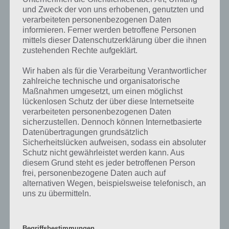
Ein lautes Gerät
und Zweck der von uns erhobenen, genutzten und
verarbeiteten personenbezogenen Daten
Zur Lösung
informieren. Ferner werden betroffene Personen
Ein Lied von Michael Jackson
mittels dieser Datenschutzerklärung über die ihnen
zustehenden Rechte aufgeklärt.
Zur Lösung
Ein Lied, das seinen eigenen Tanz hat
Wir haben als für die Verarbeitung Verantwortlicher
zahlreiche technische und organisatorische
Zur Lösung
Maßnahmen umgesetzt, um einen möglichst
lückenlosen Schutz der über diese Internetseite
Ein Nahrungsmittel aus Getreide
verarbeiteten personenbezogenen Daten
Zur Lösung
sicherzustellen. Dennoch können Internetbasierte
Datenübertragungen grundsätzlich
Ein Nahrungsmittel, das man aufbrechen
Sicherheitslücken aufweisen, sodass ein absoluter
muss, um es zu essen
Schutz nicht gewährleistet werden kann. Aus
diesem Grund steht es jeder betroffenen Person
Zur Lösung
frei, personenbezogene Daten auch auf
Ein Nahrungsmittel, das sich beim
alternativen Wegen, beispielsweise telefonisch, an
Kochen ausdehnt
uns zu übermitteln.
Zur Lösung
Ein nerviges Insekt
Begriffsbestimmungen