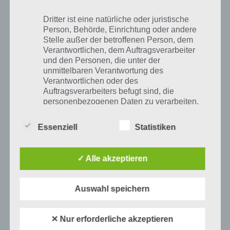
Zur Lösung
Dritter ist eine natürliche oder juristische
Eine Luxusmarke
Person, Behörde, Einrichtung oder andere
Stelle außer der betroffenen Person, dem
Zur Lösung
Verantwortlichen, dem Auftragsverarbeiter
und den Personen, die unter der
Eine nützliche Fremdsprache
unmittelbaren Verantwortung des
Zur Lösung
Verantwortlichen oder des
Auftragsverarbeiters befugt sind, die
Eine Persönlichkeit, die eine Maske trägt
personenbezogenen Daten zu verarbeiten.
Zur Lösung
Essenziell
Statistiken
Eine Persönlichkeit, die fliegen kann
k) Einwilligung
Zur Lösung
✓ Alle akzeptieren
Eine Raubkatze
Einwilligung ist jede von der betroffenen
Person freiwillig für den bestimmten Fall in
Zur Lösung
informierter Weise und unmissverständlich
Auswahl speichern
abgegebene Willensbekundung in Form
Eine reale oder fiktive Person mit vielen
einer Erklärung oder einer sonstigen
Muskeln
eindeutigen bestätigenden Handlung, mit der
✕ Nur erforderliche akzeptieren
die betroffene Person zu verstehen gibt, dass
Zur Lösung