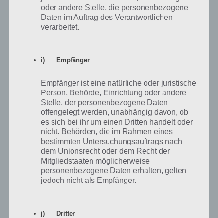
Zur Lösung
oder andere Stelle, die personenbezogene
Eine gute Eigenschaft
Daten im Auftrag des Verantwortlichen
verarbeitet.
Zur Lösung
Eine häufige Phobie
i) Empfänger
Zur Lösung
Eine Idee für ein Date, das nicht teuer ist
Empfänger ist eine natürliche oder juristische
Person, Behörde, Einrichtung oder andere
Zur Lösung
Stelle, der personenbezogene Daten
Eine Idee für ein Last-Minute-Geschenk
offengelegt werden, unabhängig davon, ob
es sich bei ihr um einen Dritten handelt oder
Zur Lösung
nicht. Behörden, die im Rahmen eines
Eine Kiste mit ...
bestimmten Untersuchungsauftrags nach
dem Unionsrecht oder dem Recht der
Zur Lösung
Mitgliedstaaten möglicherweise
Eine Konserve, die man immer im Haus
personenbezogene Daten erhalten, gelten
jedoch nicht als Empfänger.
hat
Zur Lösung
Eine lästige Hausarbeit
j) Dritter