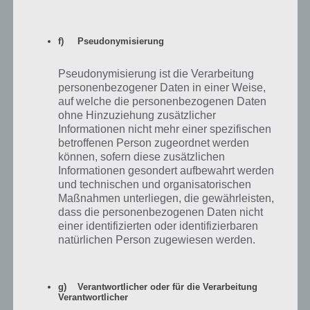
Zur Lösung
Ein Vogel mit langen Beinen
f) Pseudonymisierung
Zur Lösung
Ein wichtiges Kriterium für einen neuen
Pseudonymisierung ist die Verarbeitung
Arbeitsplatz
personenbezogener Daten in einer Weise,
auf welche die personenbezogenen Daten
Zur Lösung
ohne Hinzuziehung zusätzlicher
Ein Wildtier, das in Städten zu finden ist
Informationen nicht mehr einer spezifischen
betroffenen Person zugeordnet werden
Zur Lösung
können, sofern diese zusätzlichen
Ein Zeichen dafür, dass es bald Frühling
Informationen gesondert aufbewahrt werden
und technischen und organisatorischen
wird
Maßnahmen unterliegen, die gewährleisten,
dass die personenbezogenen Daten nicht
Zur Lösung
einer identifizierten oder identifizierbaren
Eine Art Kartoffeln zuzubereiten
natürlichen Person zugewiesen werden.
Zur Lösung
Eine Automarke
g) Verantwortlicher oder für die Verarbeitung
Verantwortlicher
Zur Lösung