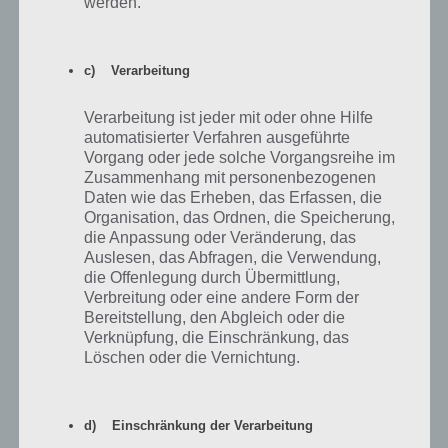
werden.
Ein Spiel mit Würfeln
Zur Lösung
c) Verarbeitung
Ein Sport, für den man einen guten
Abschlag braucht
Verarbeitung ist jeder mit oder ohne Hilfe
automatisierter Verfahren ausgeführte
Zur Lösung
Vorgang oder jede solche Vorgangsreihe im
Ein Synonym für "Restaurant"
Zusammenhang mit personenbezogenen
Daten wie das Erheben, das Erfassen, die
Zur Lösung
Organisation, das Ordnen, die Speicherung,
Ein Synonym für Nerd
die Anpassung oder Veränderung, das
Auslesen, das Abfragen, die Verwendung,
Zur Lösung
die Offenlegung durch Übermittlung,
Ein Synonym für schlau
Verbreitung oder eine andere Form der
Bereitstellung, den Abgleich oder die
Zur Lösung
Verknüpfung, die Einschränkung, das
Löschen oder die Vernichtung.
Ein teures Geschenk
Zur Lösung
Ein Tier mit 5 Buchstaben
d) Einschränkung der Verarbeitung