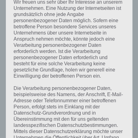
Wir freuen uns sehr über Ihr Interesse an unserem
Unternehmen. Eine Nutzung der Internetseiten ist
Zur Lösung
grundsätzlich ohne jede Angabe
Ein Kinderstar, der noch als Erwachsener
personenbezogener Daten möglich. Sofern eine
bekannt ist
betroffene Person besondere Services unseres
Unternehmens über unsere Internetseite in
Zur Lösung
Anspruch nehmen möchte, könnte jedoch eine
Verarbeitung personenbezogener Daten
Ein Kleidungsstück, das man oft kauft,
erforderlich werden. Ist die Verarbeitung
ohne es anzuprobieren
personenbezogener Daten erforderlich und
besteht für eine solche Verarbeitung keine
Zur Lösung
gesetzliche Grundlage, holen wir generell eine
Ein Klettergewächs
Einwilligung der betroffenen Person ein.
Zur Lösung
Die Verarbeitung personenbezogener Daten,
Ein Land mit vielen Einwohnern
beispielsweise des Namens, der Anschrift, E-Mail-
Adresse oder Telefonnummer einer betroffenen
Zur Lösung
Person, erfolgt stets im Einklang mit der
Ein Land, das für seine antiken Ruinen
Datenschutz-Grundverordnung und in
Übereinstimmung mit den für uns geltenden
berühmt ist
landesspezifischen Datenschutzbestimmungen.
Mittels dieser Datenschutzerklärung möchte unser
Zur Lösung
Unternehmen die Öffentlichkeit über Art, Umfang