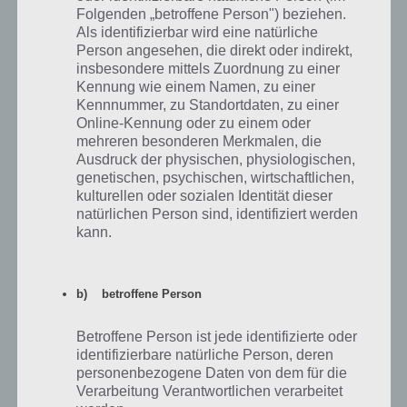
Ein Ort, an dem man mehr Frauen als
Folgenden „betroffene Person") beziehen.
Männer finden kann
Als identifizierbar wird eine natürliche
Person angesehen, die direkt oder indirekt,
Zur Lösung
insbesondere mittels Zuordnung zu einer
Ein Ort, an dem man normalerweise
Kennung wie einem Namen, zu einer
Kennnummer, zu Standortdaten, zu einer
keine Schuhe trägt
Online-Kennung oder zu einem oder
Zur Lösung
mehreren besonderen Merkmalen, die
Ausdruck der physischen, physiologischen,
Ein Ort, an dem man sich schnell erkältet
genetischen, psychischen, wirtschaftlichen,
kulturellen oder sozialen Identität dieser
Zur Lösung
natürlichen Person sind, identifiziert werden
Ein Ort, an dem vielen Leuten übel wird
kann.
Zur Lösung
Ein Ort, für den es eine Warteliste gibt
b) betroffene Person
Zur Lösung
Betroffene Person ist jede identifizierte oder
Ein Preis den man auf dem Jahrmarkt
identifizierbare natürliche Person, deren
gewinnen kann
personenbezogene Daten von dem für die
Verarbeitung Verantwortlichen verarbeitet
Zur Lösung