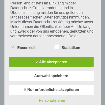
Person, erfolgt stets im Einklang mit der
Datenschutz-Grundverordnung und in
Übereinstimmung mit den für uns geltenden
landesspezifischen Datenschutzbestimmungen.
94 PROZENT
Mittels dieser Datenschutzerklärung möchte unser
94% LÖSUNGEN DER
Unternehmen die Öffentlichkeit über Art, Umfang
und Zweck der von uns erhobenen, genutzten und
SACHVERHALTE A BIS C – SORTIERT
verarbeiteten personenbezogenen Daten
NACH ANFANGSBUCHSTABEN
informieren. Ferner werden betroffene Personen
mittels dieser Datenschutzerklärung über die ihnen
PAUL STELZER
-
30. MÄRZ 2017
Essenziell
Statistiken
zustehenden Rechte aufgeklärt.
[caption id="attachment_20500" align="alignright"
width="150"] App 94 Prozent von Scimob[/caption]
Wir haben als für die Verarbeitung Verantwortlicher
✓ Alle akzeptieren
Hier findest du die 94% Lösung der Sachverhalte A bis
zahlreiche technische und organisatorische
Maßnahmen umgesetzt, um einen möglichst
C…
lückenlosen Schutz der über diese Internetseite
Auswahl speichern
verarbeiteten personenbezogenen Daten
sicherzustellen. Dennoch können Internetbasierte
Datenübertragungen grundsätzlich
✕ Nur erforderliche akzeptieren
Sicherheitslücken aufweisen, sodass ein absoluter
Schutz nicht gewährleistet werden kann. Aus
Personalisieren
diesem Grund steht es jeder betroffenen Person