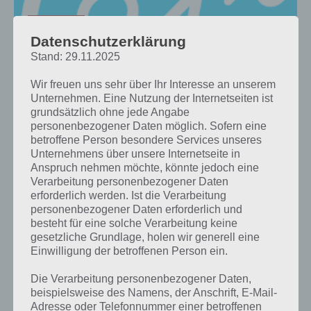
94 PROZENT
Datenschutzerklärung
94% LÖSUNGEN DER SACHVERHALTE E
BIS F – SORTIERT NACH
Stand: 29.11.2025
ANFANGSBUCHSTABEN
Wir freuen uns sehr über Ihr Interesse an unserem
Unternehmen. Eine Nutzung der Internetseiten ist
grundsätzlich ohne jede Angabe
personenbezogener Daten möglich. Sofern eine
betroffene Person besondere Services unseres
94 PROZENT
Unternehmens über unsere Internetseite in
94% LÖSUNGEN DER SACHVERHALTE MIT
Anspruch nehmen möchte, könnte jedoch eine
ANFANGSBUCHSTABEN D
Verarbeitung personenbezogener Daten
erforderlich werden. Ist die Verarbeitung
personenbezogener Daten erforderlich und
besteht für eine solche Verarbeitung keine
gesetzliche Grundlage, holen wir generell eine
Einwilligung der betroffenen Person ein.
Die Verarbeitung personenbezogener Daten,
beispielsweise des Namens, der Anschrift, E-Mail-
Adresse oder Telefonnummer einer betroffenen