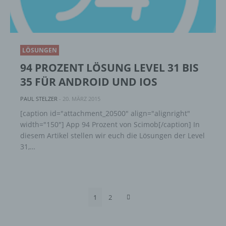
Verantwortlicher oder für die Verarbeitung
Verantwortlicher ist die natürliche oder
juristische Person, Behörde, Einrichtung
oder andere Stelle, die allein oder
LÖSUNGEN
gemeinsam mit anderen über die Zwecke
94 PROZENT LÖSUNG LEVEL 31 BIS
und Mittel der Verarbeitung von
personenbezogenen Daten entscheidet.
35 FÜR ANDROID UND IOS
Sind die Zwecke und Mittel dieser
Verarbeitung durch das Unionsrecht oder
PAUL STELZER
-
20. MÄRZ 2015
das Recht der Mitgliedstaaten vorgegeben,
[caption id="attachment_20500" align="alignright"
so kann der Verantwortliche
width="150"] App 94 Prozent von Scimob[/caption] In
beziehungsweise können die bestimmten
diesem Artikel stellen wir euch die Lösungen der Level
Kriterien seiner Benennung nach dem
31,…
Unionsrecht oder dem Recht der
Mitgliedstaaten vorgesehen werden.
h) Auftragsverarbeiter
1
2
Auftragsverarbeiter ist eine natürliche oder