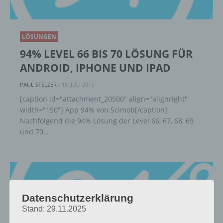
LÖSUNGEN
94% LEVEL 66 BIS 70 LÖSUNG FÜR
ANDROID, IPHONE UND IPAD
PAUL STELZER
-
15. JULI 2015
[caption id="attachment_20500" align="alignright"
width="150"] App 94% von Scimob[/caption]
Nachfolgend die 94% Lösung der Level 66, 67, 68, 69
und 70…
Datenschutzerklärung
Stand: 29.11.2025