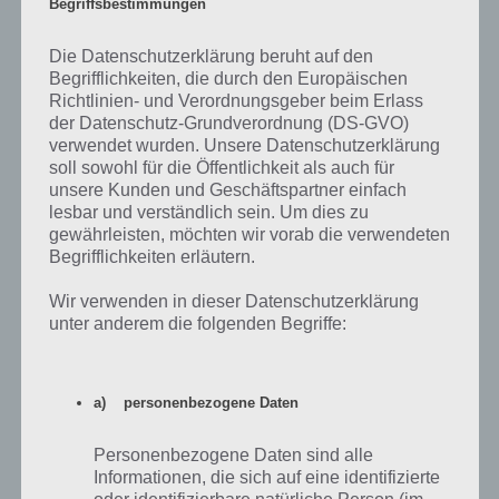
Begriffsbestimmungen
Die Datenschutzerklärung beruht auf den
Begrifflichkeiten, die durch den Europäischen
LÖSUNGEN
Richtlinien- und Verordnungsgeber beim Erlass
der Datenschutz-Grundverordnung (DS-GVO)
94% LÖSUNGEN DER LEVEL 51 BIS
verwendet wurden. Unsere Datenschutzerklärung
55 FÜR DIE APP
soll sowohl für die Öffentlichkeit als auch für
unsere Kunden und Geschäftspartner einfach
PAUL STELZER
-
01. JUNI 2015
lesbar und verständlich sein. Um dies zu
gewährleisten, möchten wir vorab die verwendeten
[caption id="attachment_20500" align="alignright"
Begrifflichkeiten erläutern.
width="150"] App 94% von Scimob[/caption] Hier
findest du die Lösung der Level 51, 52, 53, 54 und…
Wir verwenden in dieser Datenschutzerklärung
unter anderem die folgenden Begriffe:
a) personenbezogene Daten
Personenbezogene Daten sind alle
Informationen, die sich auf eine identifizierte