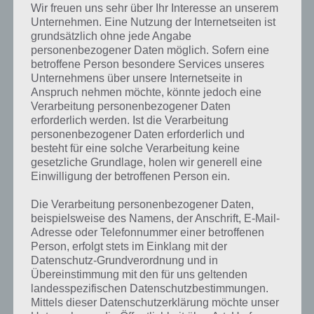
Wir freuen uns sehr über Ihr Interesse an unserem
Unternehmen. Eine Nutzung der Internetseiten ist
grundsätzlich ohne jede Angabe
personenbezogener Daten möglich. Sofern eine
betroffene Person besondere Services unseres
LÖSUNGEN
Unternehmens über unsere Internetseite in
94 PROZENT LEVEL 61 BIS 65
Anspruch nehmen möchte, könnte jedoch eine
LÖSUNG – 94%
Verarbeitung personenbezogener Daten
erforderlich werden. Ist die Verarbeitung
PAUL STELZER
-
14. JULI 2015
personenbezogener Daten erforderlich und
besteht für eine solche Verarbeitung keine
[caption id="attachment_20500" align="alignright"
gesetzliche Grundlage, holen wir generell eine
width="150"] App 94 Prozent von Scimob[/caption]
Einwilligung der betroffenen Person ein.
Hier findest du die Lösung der Level 61, 62, 63, 64…
Die Verarbeitung personenbezogener Daten,
beispielsweise des Namens, der Anschrift, E-Mail-
Adresse oder Telefonnummer einer betroffenen
Person, erfolgt stets im Einklang mit der
Datenschutz-Grundverordnung und in
Übereinstimmung mit den für uns geltenden
landesspezifischen Datenschutzbestimmungen.
Mittels dieser Datenschutzerklärung möchte unser