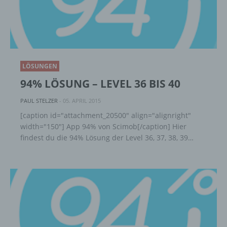
f) Pseudonymisierung
Pseudonymisierung ist die Verarbeitung
LÖSUNGEN
personenbezogener Daten in einer Weise,
auf welche die personenbezogenen Daten
94% LÖSUNG – LEVEL 36 BIS 40
ohne Hinzuziehung zusätzlicher
Informationen nicht mehr einer spezifischen
PAUL STELZER
-
05. APRIL 2015
betroffenen Person zugeordnet werden
[caption id="attachment_20500" align="alignright"
können, sofern diese zusätzlichen
width="150"] App 94% von Scimob[/caption] Hier
Informationen gesondert aufbewahrt werden
findest du die 94% Lösung der Level 36, 37, 38, 39…
und technischen und organisatorischen
Maßnahmen unterliegen, die gewährleisten,
dass die personenbezogenen Daten nicht
einer identifizierten oder identifizierbaren
natürlichen Person zugewiesen werden.
g) Verantwortlicher oder für die Verarbeitung
Verantwortlicher