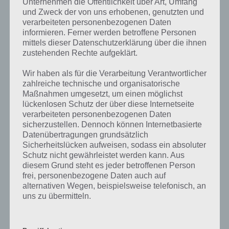
Unternehmen die Öffentlichkeit über Art, Umfang
und Zweck der von uns erhobenen, genutzten und
verarbeiteten personenbezogenen Daten
informieren. Ferner werden betroffene Personen
mittels dieser Datenschutzerklärung über die ihnen
LÖSUNGEN
zustehenden Rechte aufgeklärt.
94% LEVEL 56 BIS 60 LÖSUNG FÜR
Wir haben als für die Verarbeitung Verantwortlicher
ANDROID, IPHONE UND IPAD
zahlreiche technische und organisatorische
Maßnahmen umgesetzt, um einen möglichst
PAUL STELZER
-
01. JUNI 2015
lückenlosen Schutz der über diese Internetseite
[caption id="attachment_20500" align="alignright"
verarbeiteten personenbezogenen Daten
width="150"] App 94% von Scimob[/caption] Dieser
sicherzustellen. Dennoch können Internetbasierte
Artikel gibt dir die Lösungen zu Level 56, 57, 58, 59,…
Datenübertragungen grundsätzlich
Sicherheitslücken aufweisen, sodass ein absoluter
Schutz nicht gewährleistet werden kann. Aus
diesem Grund steht es jeder betroffenen Person
frei, personenbezogene Daten auch auf
alternativen Wegen, beispielsweise telefonisch, an
uns zu übermitteln.