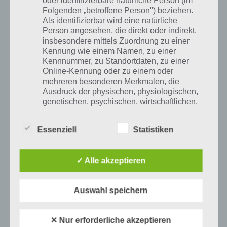
oder identifizierbare natürliche Person (im
Folgenden „betroffene Person") beziehen.
Als identifizierbar wird eine natürliche
Person angesehen, die direkt oder indirekt,
insbesondere mittels Zuordnung zu einer
LÖSUNGEN
Kennung wie einem Namen, zu einer
94% LEVEL 46 BIS 50 LÖSUNG FÜR
Kennnummer, zu Standortdaten, zu einer
Online-Kennung oder zu einem oder
ANDROID, IPHONE UND IPAD
mehreren besonderen Merkmalen, die
Ausdruck der physischen, physiologischen,
PAUL STELZER
-
02. MAI 2015
genetischen, psychischen, wirtschaftlichen,
[caption id="attachment_20500" align="alignright"
kulturellen oder sozialen Identität dieser
width="150"] App 94% von Scimob[/caption] Hier
natürlichen Person sind, identifiziert werden
findest du die Lösung der Level 46, 47, 48, 49 und…
Essenziell
Statistiken
kann.
✓ Alle akzeptieren
b) betroffene Person
Betroffene Person ist jede identifizierte oder
Auswahl speichern
identifizierbare natürliche Person, deren
personenbezogene Daten von dem für die
✕ Nur erforderliche akzeptieren
Verarbeitung Verantwortlichen verarbeitet