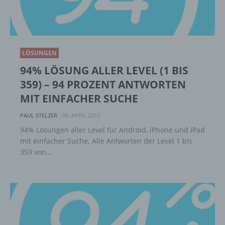
Einschränkung der Verarbeitung ist die
Markierung gespeicherter
personenbezogener Daten mit dem Ziel, ihre
künftige Verarbeitung einzuschränken.
LÖSUNGEN
94% LÖSUNG ALLER LEVEL (1 BIS
e) Profiling
359) – 94 PROZENT ANTWORTEN
MIT EINFACHER SUCHE
Profiling ist jede Art der automatisierten
Verarbeitung personenbezogener Daten, die
PAUL STELZER
-
09. APRIL 2015
darin besteht, dass diese
94% Lösungen aller Level für Android, iPhone und iPad
personenbezogenen Daten verwendet
mit einfacher Suche. Alle Antworten der Level 1 bis
werden, um bestimmte persönliche Aspekte,
359 von…
die sich auf eine natürliche Person beziehen,
zu bewerten, insbesondere, um Aspekte
bezüglich Arbeitsleistung, wirtschaftlicher
Lage, Gesundheit, persönlicher Vorlieben,
Interessen, Zuverlässigkeit, Verhalten,
Aufenthaltsort oder Ortswechsel dieser
natürlichen Person zu analysieren oder
vorherzusagen.