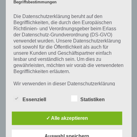
Begriffsbestimmungen
Prozent, wovon die App ihren Namen hat. Entsprechend ist 94
Prozent ein Wort und Rätsel-Spiel. Bereits über 10 Millionen mal
wurde die App mittlerweile heruntergeladen und gehört mit zu den
Die Datenschutzerklärung beruht auf den
erfolgreichsten Spiele Apps in diesem Genre im Google Play Store
Begrifflichkeiten, die durch den Europäischen
und iTunes App Store.
Richtlinien- und Verordnungsgeber beim Erlass
der Datenschutz-Grundverordnung (DS-GVO)
verwendet wurden. Unsere Datenschutzerklärung
soll sowohl für die Öffentlichkeit als auch für
unsere Kunden und Geschäftspartner einfach
Auf WhatsApp teilen
Teilen auf Facebook
lesbar und verständlich sein. Um dies zu
gewährleisten, möchten wir vorab die verwendeten
Tweet auf Twitter
Begrifflichkeiten erläutern.
Wir verwenden in dieser Datenschutzerklärung
unter anderem die folgenden Begriffe:
Mehr Artikel hier auf Touchportal
Essenziell
Statistiken
a) personenbezogene Daten
✓ Alle akzeptieren
Personenbezogene Daten sind alle
Informationen, die sich auf eine identifizierte
Auswahl speichern