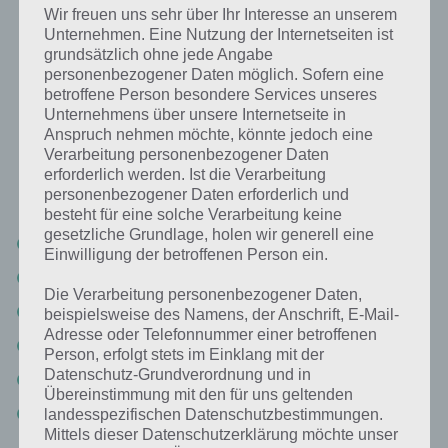
Wir freuen uns sehr über Ihr Interesse an unserem
Unternehmen. Eine Nutzung der Internetseiten ist
Ein Ort, an dem man normalerweise
grundsätzlich ohne jede Angabe
keine Schuhe trägt: Lösung für 94%
personenbezogener Daten möglich. Sofern eine
betroffene Person besondere Services unseres
Unternehmens über unsere Internetseite in
Nachfolgend findest du alle richtigen Antworten zum Sachverhalt Ein
Anspruch nehmen möchte, könnte jedoch eine
Ort, an dem man normalerweise keine Schuhe trägt in der App 94%.
Verarbeitung personenbezogener Daten
Die Lösung ist dabei nach den Prozent-Werten sortiert. Hier die
erforderlich werden. Ist die Verarbeitung
Antworten:
personenbezogener Daten erforderlich und
besteht für eine solche Verarbeitung keine
gesetzliche Grundlage, holen wir generell eine
Schwimmbad
Einwilligung der betroffenen Person ein.
Strand
Die Verarbeitung personenbezogener Daten,
Schlafzimmer
beispielsweise des Namens, der Anschrift, E-Mail-
Adresse oder Telefonnummer einer betroffenen
Badezimmer
Person, erfolgt stets im Einklang mit der
Datenschutz-Grundverordnung und in
Moschee
Übereinstimmung mit den für uns geltenden
Sauna
landesspezifischen Datenschutzbestimmungen.
Mittels dieser Datenschutzerklärung möchte unser