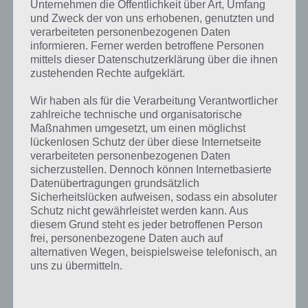
Unternehmen die Öffentlichkeit über Art, Umfang
und Zweck der von uns erhobenen, genutzten und
Weitere Aufgaben und Rätsel im gleichen
verarbeiteten personenbezogenen Daten
Level
informieren. Ferner werden betroffene Personen
mittels dieser Datenschutzerklärung über die ihnen
Ebenfalls im gleichen Level wie “Ein Ort, an dem man normalerweise
zustehenden Rechte aufgeklärt.
keine Schuhe trägt” befinden sich “
Der Vorname einer berühmten
Königin
” und “
Bild: Töpfern
“. Klicke einfach auf den Sachverhalt, um
Wir haben als für die Verarbeitung Verantwortlicher
zur 94% Lösung zu gelangen.
zahlreiche technische und organisatorische
Maßnahmen umgesetzt, um einen möglichst
Wenn die Lösung nicht mehr aktuell sein sollte oder ein Wort in der
lückenlosen Schutz der über diese Internetseite
Lösung von 94 Prozent fehlt, so teile uns die korrekten Lösungen
verarbeiteten personenbezogenen Daten
sicherzustellen. Dennoch können Internetbasierte
einfach in den Kommentaren mit. Nur so können wir stets die
Datenübertragungen grundsätzlich
aktuellen Antworten auf die zahlreichen Fragen in der App geben.
Sicherheitslücken aufweisen, sodass ein absoluter
Schutz nicht gewährleistet werden kann. Aus
diesem Grund steht es jeder betroffenen Person
Darum geht es bei 94%
frei, personenbezogene Daten auch auf
alternativen Wegen, beispielsweise telefonisch, an
Was ist 94%? In der App 94% musst du auf Basis eines Bildes oder
uns zu übermitteln.
einer Aussage die Antworten herausfinden, die von anderen Spielern
am häufigsten genannt worden sind. Nur so kannst du das nächste
Level freischalten. Zusammenaddiert ergeben alle Antworten 94