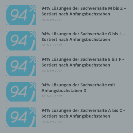
94% Lösungen der Sachverhalte M bis Z –
Einschränkung der Verarbeitung ist die
Sortiert nach Anfangsbuchstaben
Markierung gespeicherter
30. März 2017
personenbezogener Daten mit dem Ziel, ihre
künftige Verarbeitung einzuschränken.
94% Lösungen der Sachverhalte G bis L –
Sortiert nach Anfangsbuchstaben
30. März 2017
e) Profiling
94% Lösungen der Sachverhalte E bis F –
Profiling ist jede Art der automatisierten
Sortiert nach Anfangsbuchstaben
Verarbeitung personenbezogener Daten, die
30. März 2017
darin besteht, dass diese
personenbezogenen Daten verwendet
94% Lösungen der Sachverhalte mit
werden, um bestimmte persönliche Aspekte,
Anfangsbuchstaben D
die sich auf eine natürliche Person beziehen,
30. März 2017
zu bewerten, insbesondere, um Aspekte
bezüglich Arbeitsleistung, wirtschaftlicher
Lage, Gesundheit, persönlicher Vorlieben,
94% Lösungen der Sachverhalte A bis C –
Interessen, Zuverlässigkeit, Verhalten,
Sortiert nach Anfangsbuchstaben
Aufenthaltsort oder Ortswechsel dieser
30. März 2017
natürlichen Person zu analysieren oder
vorherzusagen.