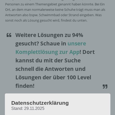
Personen zu einem Themengebiet genannt haben könnte. Bei Ein
Ort, an dem man normalerweise keine Schuhe trägt muss man als
Antworten also bspw. Schwimmbad oder Strand eingeben. Was
sonst noch als Lösung gesucht wird, findest du unten.
Weitere Lösungen zu 94%
gesucht
? Schaue in
unsere
Komplettlösung zur App
! Dort
kannst du mit der Suche
schnell die Antworten und
Lösungen der über 100 Level
finden!
Da die Reihenfolge der Level in 94% bei jedem Spieler anders sind,
Datenschutzerklärung
findest du nachfolgend die 94% Lösung zum Sachverhalt “Ein Ort, an
Stand: 29.11.2025
dem man normalerweise keine Schuhe trägt”.