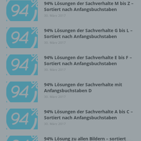
94% Lösungen der Sachverhalte M bis Z –
Einschränkung der Verarbeitung ist die
Sortiert nach Anfangsbuchstaben
Markierung gespeicherter
30. März 2017
personenbezogener Daten mit dem Ziel, ihre
künftige Verarbeitung einzuschränken.
94% Lösungen der Sachverhalte G bis L –
Sortiert nach Anfangsbuchstaben
30. März 2017
e) Profiling
94% Lösungen der Sachverhalte E bis F –
Sortiert nach Anfangsbuchstaben
Profiling ist jede Art der automatisierten
Verarbeitung personenbezogener Daten, die
30. März 2017
darin besteht, dass diese
personenbezogenen Daten verwendet
94% Lösungen der Sachverhalte mit
werden, um bestimmte persönliche Aspekte,
Anfangsbuchstaben D
die sich auf eine natürliche Person beziehen,
30. März 2017
zu bewerten, insbesondere, um Aspekte
bezüglich Arbeitsleistung, wirtschaftlicher
94% Lösungen der Sachverhalte A bis C –
Lage, Gesundheit, persönlicher Vorlieben,
Sortiert nach Anfangsbuchstaben
Interessen, Zuverlässigkeit, Verhalten,
30. März 2017
Aufenthaltsort oder Ortswechsel dieser
natürlichen Person zu analysieren oder
94% Lösung zu allen Bildern – sortiert
vorherzusagen.