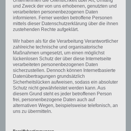
Unternehmen die Öffentlichkeit über Art, Umfang
und Zweck der von uns erhobenen, genutzten und
Weitere Aufgaben und Rätsel im gleichen
verarbeiteten personenbezogenen Daten
informieren. Ferner werden betroffene Personen
Level
mittels dieser Datenschutzerklärung über die ihnen
zustehenden Rechte aufgeklärt.
Ebenfalls im gleichen Level wie “Ein Ort, an dem du eine Waage
sehen würdest” befinden sich “
Ein teures Geschenk
” und “
Bild: Auto
Wir haben als für die Verarbeitung Verantwortlicher
in der Werkstatt
“. Klicke einfach auf den Sachverhalt, um zur 94%
zahlreiche technische und organisatorische
Lösung zu gelangen.
Maßnahmen umgesetzt, um einen möglichst
lückenlosen Schutz der über diese Internetseite
Wenn die Lösung nicht mehr aktuell sein sollte oder ein Wort in der
verarbeiteten personenbezogenen Daten
Lösung von 94 Prozent fehlt, so teile uns die korrekten Lösungen
sicherzustellen. Dennoch können Internetbasierte
einfach in den Kommentaren mit. Nur so können wir stets die
Datenübertragungen grundsätzlich
aktuellen Antworten auf die zahlreichen Fragen in der App geben.
Sicherheitslücken aufweisen, sodass ein absoluter
Schutz nicht gewährleistet werden kann. Aus
diesem Grund steht es jeder betroffenen Person
Darum geht es bei 94%
frei, personenbezogene Daten auch auf
alternativen Wegen, beispielsweise telefonisch, an
Was ist 94%? In der App 94% musst du auf Basis eines Bildes oder
uns zu übermitteln.
einer Aussage die Antworten herausfinden, die von anderen Spielern
am häufigsten genannt worden sind. Nur so kannst du das nächste
Level freischalten. Zusammenaddiert ergeben alle Antworten 94