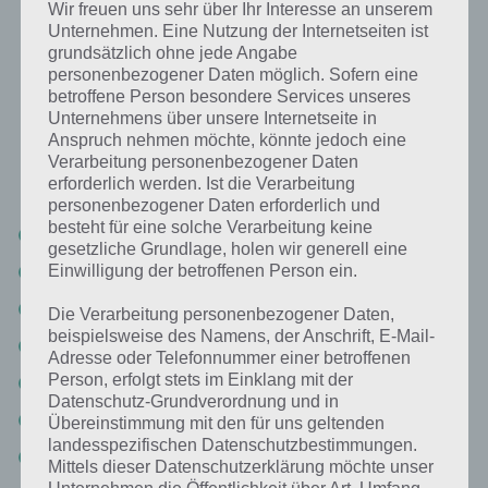
Wir freuen uns sehr über Ihr Interesse an unserem
Ein Ort, an dem du eine Waage sehen
Unternehmen. Eine Nutzung der Internetseiten ist
würdest: Lösung für 94%
grundsätzlich ohne jede Angabe
personenbezogener Daten möglich. Sofern eine
betroffene Person besondere Services unseres
Nachfolgend findest du alle richtigen Antworten zum Sachverhalt Ein
Unternehmens über unsere Internetseite in
Ort, an dem du eine Waage sehen würdest in der App 94%. Die
Anspruch nehmen möchte, könnte jedoch eine
Lösung ist dabei nach den Prozent-Werten sortiert. Hier die
Verarbeitung personenbezogener Daten
Antworten:
erforderlich werden. Ist die Verarbeitung
personenbezogener Daten erforderlich und
besteht für eine solche Verarbeitung keine
Badezimmer (34%)
gesetzliche Grundlage, holen wir generell eine
Arzt (24%)
Einwilligung der betroffenen Person ein.
Küche (13%)
Die Verarbeitung personenbezogener Daten,
beispielsweise des Namens, der Anschrift, E-Mail-
Supermarkt (10%)
Adresse oder Telefonnummer einer betroffenen
Person, erfolgt stets im Einklang mit der
Fitnessstudio (5%)
Datenschutz-Grundverordnung und in
Apotheke (4%)
Übereinstimmung mit den für uns geltenden
landesspezifischen Datenschutzbestimmungen.
Metzger (4%)
Mittels dieser Datenschutzerklärung möchte unser