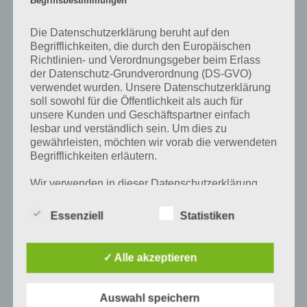
Begriffsbestimmungen
Prozent, wovon die App ihren Namen hat. Entsprechend ist 94
Prozent ein Wort und Rätsel-Spiel. Bereits über 10 Millionen mal
Die Datenschutzerklärung beruht auf den
wurde die App mittlerweile heruntergeladen und gehört mit zu den
Begrifflichkeiten, die durch den Europäischen
erfolgreichsten Spiele Apps in diesem Genre im Google Play Store
Richtlinien- und Verordnungsgeber beim Erlass
und iTunes App Store.
der Datenschutz-Grundverordnung (DS-GVO)
verwendet wurden. Unsere Datenschutzerklärung
soll sowohl für die Öffentlichkeit als auch für
unsere Kunden und Geschäftspartner einfach
lesbar und verständlich sein. Um dies zu
Auf WhatsApp teilen
Teilen auf Facebook
gewährleisten, möchten wir vorab die verwendeten
Begrifflichkeiten erläutern.
Tweet auf Twitter
Wir verwenden in dieser Datenschutzerklärung
unter anderem die folgenden Begriffe:
Essenziell
Statistiken
Mehr Artikel hier auf Touchportal
a) personenbezogene Daten
✓ Alle akzeptieren
Personenbezogene Daten sind alle
Informationen, die sich auf eine identifizierte
Auswahl speichern
oder identifizierbare natürliche Person (im