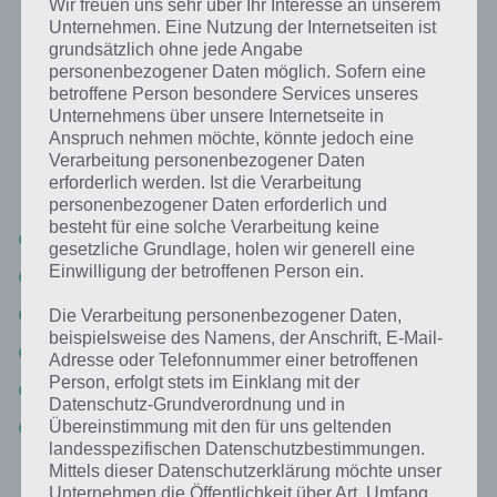
Wir freuen uns sehr über Ihr Interesse an unserem
Das machen Politiker während ihrer
Unternehmen. Eine Nutzung der Internetseiten ist
Kandidatur: Lösung für 94%
grundsätzlich ohne jede Angabe
personenbezogener Daten möglich. Sofern eine
betroffene Person besondere Services unseres
Nachfolgend findest du alle richtigen Antworten zum Sachverhalt
Unternehmens über unsere Internetseite in
Das machen Politiker während ihrer Kandidatur in der App 94%. Die
Anspruch nehmen möchte, könnte jedoch eine
Lösung ist dabei nach den Prozent-Werten sortiert. Hier die
Verarbeitung personenbezogener Daten
Antworten:
erforderlich werden. Ist die Verarbeitung
personenbezogener Daten erforderlich und
besteht für eine solche Verarbeitung keine
Wahlversprechen
gesetzliche Grundlage, holen wir generell eine
Einwilligung der betroffenen Person ein.
Reden
Werbung
Die Verarbeitung personenbezogener Daten,
beispielsweise des Namens, der Anschrift, E-Mail-
Wahlkampf
Adresse oder Telefonnummer einer betroffenen
Person, erfolgt stets im Einklang mit der
Reisen
Datenschutz-Grundverordnung und in
Wahlplakate
Übereinstimmung mit den für uns geltenden
landesspezifischen Datenschutzbestimmungen.
Mittels dieser Datenschutzerklärung möchte unser
Unternehmen die Öffentlichkeit über Art, Umfang