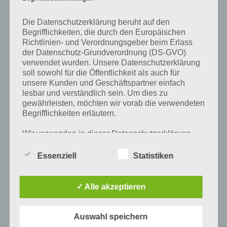
Prozent ein Wort und Rätsel-Spiel. Bereits über 10 Millionen mal
wurde die App mittlerweile heruntergeladen und gehört mit zu den
erfolgreichsten Spiele Apps in diesem Genre im Google Play Store
Die Datenschutzerklärung beruht auf den
Begrifflichkeiten, die durch den Europäischen
und iTunes App Store.
Richtlinien- und Verordnungsgeber beim Erlass
der Datenschutz-Grundverordnung (DS-GVO)
verwendet wurden. Unsere Datenschutzerklärung
soll sowohl für die Öffentlichkeit als auch für
Auf WhatsApp teilen
Teilen auf Facebook
unsere Kunden und Geschäftspartner einfach
lesbar und verständlich sein. Um dies zu
Tweet auf Twitter
gewährleisten, möchten wir vorab die verwendeten
Begrifflichkeiten erläutern.
Wir verwenden in dieser Datenschutzerklärung
unter anderem die folgenden Begriffe:
Mehr Artikel hier auf Touchportal
Essenziell
Statistiken
a) personenbezogene Daten
✓ Alle akzeptieren
Personenbezogene Daten sind alle
Informationen, die sich auf eine identifizierte
Auswahl speichern
oder identifizierbare natürliche Person (im