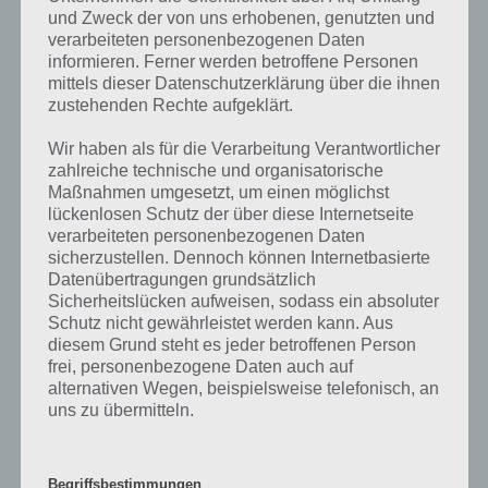
Weitere Aufgaben und Rätsel im gleichen
und Zweck der von uns erhobenen, genutzten und
Level
verarbeiteten personenbezogenen Daten
informieren. Ferner werden betroffene Personen
Ebenfalls im gleichen Level wie “Das machen Politiker während ihrer
mittels dieser Datenschutzerklärung über die ihnen
Kandidatur” befinden sich “
Das wird in Familien von Generation zu
zustehenden Rechte aufgeklärt.
Generation weitergegeben
” und “
Bild: Frau beim Friseur
“. Klicke
einfach auf den Sachverhalt, um zur 94% Lösung zu gelangen.
Wir haben als für die Verarbeitung Verantwortlicher
zahlreiche technische und organisatorische
Wenn die Lösung nicht mehr aktuell sein sollte oder ein Wort in der
Maßnahmen umgesetzt, um einen möglichst
lückenlosen Schutz der über diese Internetseite
Lösung von 94 Prozent fehlt, so teile uns die korrekten Lösungen
verarbeiteten personenbezogenen Daten
einfach in den Kommentaren mit. Nur so können wir stets die
sicherzustellen. Dennoch können Internetbasierte
aktuellen Antworten auf die zahlreichen Fragen in der App geben.
Datenübertragungen grundsätzlich
Sicherheitslücken aufweisen, sodass ein absoluter
Schutz nicht gewährleistet werden kann. Aus
Darum geht es bei 94%
diesem Grund steht es jeder betroffenen Person
frei, personenbezogene Daten auch auf
Was ist 94%? In der App 94% musst du auf Basis eines Bildes oder
alternativen Wegen, beispielsweise telefonisch, an
einer Aussage die Antworten herausfinden, die von anderen Spielern
uns zu übermitteln.
am häufigsten genannt worden sind. Nur so kannst du das nächste
Level freischalten. Zusammenaddiert ergeben alle Antworten 94
Prozent, wovon die App ihren Namen hat. Entsprechend ist 94
Begriffsbestimmungen