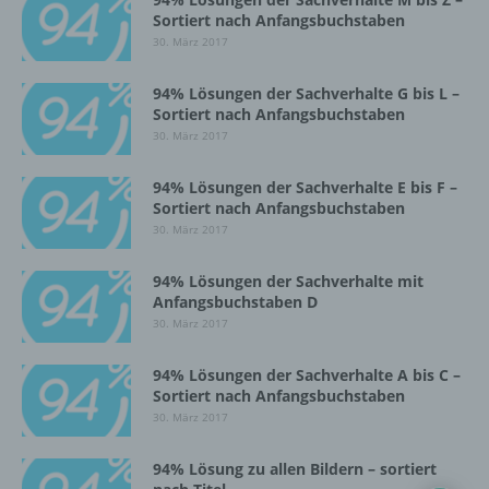
Sortiert nach Anfangsbuchstaben
Einschränkung der Verarbeitung ist die
30. März 2017
Markierung gespeicherter
personenbezogener Daten mit dem Ziel, ihre
künftige Verarbeitung einzuschränken.
94% Lösungen der Sachverhalte G bis L –
Sortiert nach Anfangsbuchstaben
30. März 2017
e) Profiling
94% Lösungen der Sachverhalte E bis F –
Sortiert nach Anfangsbuchstaben
Profiling ist jede Art der automatisierten
30. März 2017
Verarbeitung personenbezogener Daten, die
darin besteht, dass diese
94% Lösungen der Sachverhalte mit
personenbezogenen Daten verwendet
Anfangsbuchstaben D
werden, um bestimmte persönliche Aspekte,
die sich auf eine natürliche Person beziehen,
30. März 2017
zu bewerten, insbesondere, um Aspekte
bezüglich Arbeitsleistung, wirtschaftlicher
94% Lösungen der Sachverhalte A bis C –
Lage, Gesundheit, persönlicher Vorlieben,
Sortiert nach Anfangsbuchstaben
Interessen, Zuverlässigkeit, Verhalten,
30. März 2017
Aufenthaltsort oder Ortswechsel dieser
natürlichen Person zu analysieren oder
94% Lösung zu allen Bildern – sortiert
vorherzusagen.