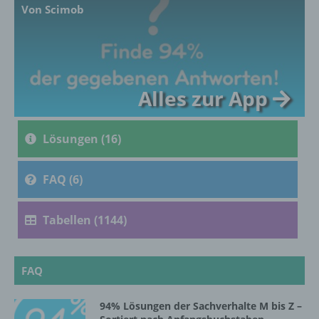
Von Scimob
c) Verarbeitung
Verarbeitung ist jeder mit oder ohne Hilfe
Alles zur App
automatisierter Verfahren ausgeführte
Vorgang oder jede solche Vorgangsreihe im
Zusammenhang mit personenbezogenen
Daten wie das Erheben, das Erfassen, die
Lösungen (16)
Organisation, das Ordnen, die Speicherung,
die Anpassung oder Veränderung, das
Auslesen, das Abfragen, die Verwendung,
FAQ (6)
die Offenlegung durch Übermittlung,
Verbreitung oder eine andere Form der
Tabellen (1144)
Bereitstellung, den Abgleich oder die
Verknüpfung, die Einschränkung, das
Löschen oder die Vernichtung.
FAQ
d) Einschränkung der Verarbeitung
94% Lösungen der Sachverhalte M bis Z –