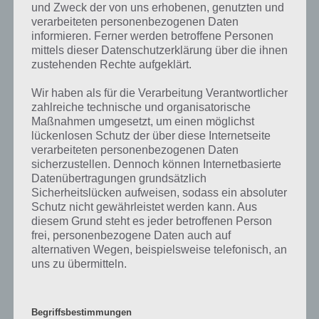
und Zweck der von uns erhobenen, genutzten und
Weitere Aufgaben und Rätsel im gleichen
verarbeiteten personenbezogenen Daten
informieren. Ferner werden betroffene Personen
Level
mittels dieser Datenschutzerklärung über die ihnen
zustehenden Rechte aufgeklärt.
Ebenfalls im gleichen Level wie “Das kauft man im Glas” befinden sich
“
Das lädt man wieder auf
” und “
Bild: Personen im Dreck
“. Klicke
Wir haben als für die Verarbeitung Verantwortlicher
einfach auf den Sachverhalt, um zur 94% Lösung zu gelangen.
zahlreiche technische und organisatorische
Maßnahmen umgesetzt, um einen möglichst
Wenn die Lösung nicht mehr aktuell sein sollte oder ein Wort in der
lückenlosen Schutz der über diese Internetseite
Lösung von 94 Prozent fehlt, so teile uns die korrekten Lösungen
verarbeiteten personenbezogenen Daten
einfach in den Kommentaren mit. Nur so können wir stets die
sicherzustellen. Dennoch können Internetbasierte
aktuellen Antworten auf die zahlreichen Fragen in der App geben.
Datenübertragungen grundsätzlich
Sicherheitslücken aufweisen, sodass ein absoluter
Schutz nicht gewährleistet werden kann. Aus
Darum geht es bei 94%
diesem Grund steht es jeder betroffenen Person
frei, personenbezogene Daten auch auf
Was ist 94%? In der App 94% musst du auf Basis eines Bildes oder
alternativen Wegen, beispielsweise telefonisch, an
uns zu übermitteln.
einer Aussage die Antworten herausfinden, die von anderen Spielern
am häufigsten genannt worden sind. Nur so kannst du das nächste
Level freischalten. Zusammenaddiert ergeben alle Antworten 94
Prozent, wovon die App ihren Namen hat. Entsprechend ist 94
Begriffsbestimmungen