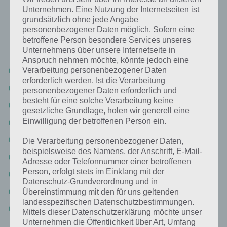
Unternehmen. Eine Nutzung der Internetseiten ist
Nachfolgend findest du alle richtigen Antworten zum Sachverhalt
grundsätzlich ohne jede Angabe
Das kauft man im Glas in der App 94%. Die Lösung ist dabei nach den
personenbezogener Daten möglich. Sofern eine
betroffene Person besondere Services unseres
Prozent-Werten sortiert. Hier die Antworten:
Unternehmens über unsere Internetseite in
Anspruch nehmen möchte, könnte jedoch eine
Gurken
Verarbeitung personenbezogener Daten
erforderlich werden. Ist die Verarbeitung
Marmelade
personenbezogener Daten erforderlich und
besteht für eine solche Verarbeitung keine
Nutella
gesetzliche Grundlage, holen wir generell eine
Einwilligung der betroffenen Person ein.
Honig
Oliven
Die Verarbeitung personenbezogener Daten,
beispielsweise des Namens, der Anschrift, E-Mail-
Senf
Adresse oder Telefonnummer einer betroffenen
Person, erfolgt stets im Einklang mit der
Kirschen
Datenschutz-Grundverordnung und in
Würstchen
Übereinstimmung mit den für uns geltenden
landesspezifischen Datenschutzbestimmungen.
Mais
Mittels dieser Datenschutzerklärung möchte unser
Unternehmen die Öffentlichkeit über Art, Umfang