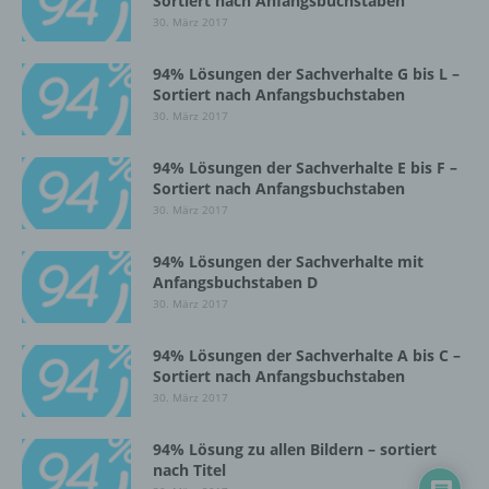
Sortiert nach Anfangsbuchstaben
Einschränkung der Verarbeitung ist die
30. März 2017
Markierung gespeicherter
personenbezogener Daten mit dem Ziel, ihre
94% Lösungen der Sachverhalte G bis L –
künftige Verarbeitung einzuschränken.
Sortiert nach Anfangsbuchstaben
30. März 2017
e) Profiling
94% Lösungen der Sachverhalte E bis F –
Sortiert nach Anfangsbuchstaben
Profiling ist jede Art der automatisierten
30. März 2017
Verarbeitung personenbezogener Daten, die
darin besteht, dass diese
94% Lösungen der Sachverhalte mit
personenbezogenen Daten verwendet
Anfangsbuchstaben D
werden, um bestimmte persönliche Aspekte,
30. März 2017
die sich auf eine natürliche Person beziehen,
zu bewerten, insbesondere, um Aspekte
94% Lösungen der Sachverhalte A bis C –
bezüglich Arbeitsleistung, wirtschaftlicher
Sortiert nach Anfangsbuchstaben
Lage, Gesundheit, persönlicher Vorlieben,
30. März 2017
Interessen, Zuverlässigkeit, Verhalten,
Aufenthaltsort oder Ortswechsel dieser
94% Lösung zu allen Bildern – sortiert
natürlichen Person zu analysieren oder
nach Titel
vorherzusagen.