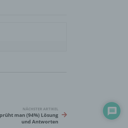
er
ung
hen,
ng,
essen,
ser
NÄCHSTER ARTIKEL
prüht man (94%) Lösung
und Antworten