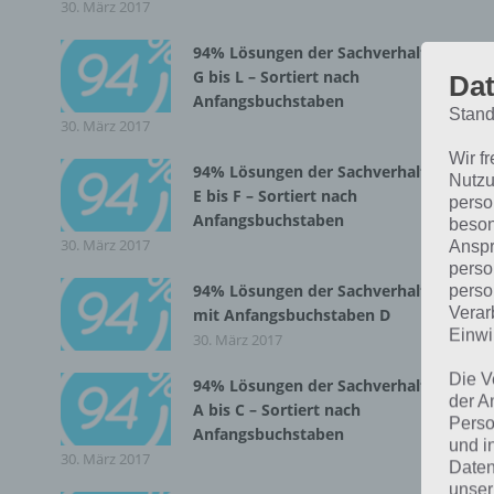
30. März 2017
94% Lösungen der Sachverhalte
G bis L – Sortiert nach
Dat
Anfangsbuchstaben
Stand
30. März 2017
Wir f
94% Lösungen der Sachverhalte
Nutzu
E bis F – Sortiert nach
perso
Anfangsbuchstaben
beson
30. März 2017
Anspr
Da 
perso
nac
94% Lösungen der Sachverhalte
perso
Verar
mit Anfangsbuchstaben D
Einwi
30. März 2017
D
Die V
94% Lösungen der Sachverhalte
der A
A bis C – Sortiert nach
L
Perso
Anfangsbuchstaben
und i
30. März 2017
Daten
Nac
unser