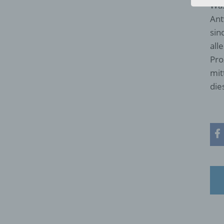
Was
Ant
sin
all
Pro
mit
die