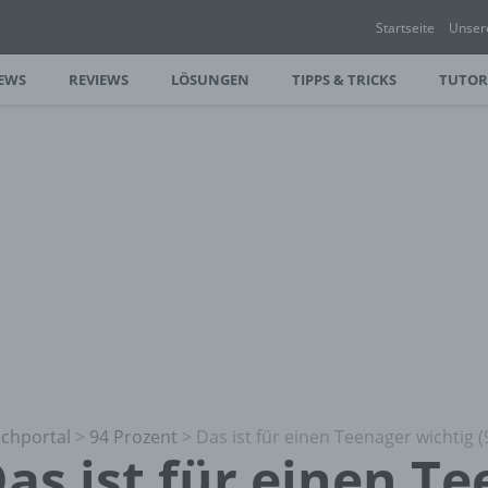
Startseite
Unser
EWS
REVIEWS
LÖSUNGEN
TIPPS & TRICKS
TUTOR
chportal
>
94 Prozent
>
Das ist für einen Teenager wichtig
as ist für einen T