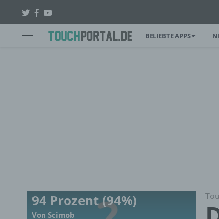
BELIEBTE APPS
N
Tou
94 Prozent (94%)
D
Von Scimob