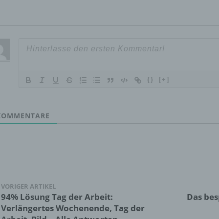
Einschränkung der Verarbeitung ist die Markierung gespeichert
personenbezogener Daten mit dem Ziel, ihre künftige Verarbeit
einzuschränken.
e) Profiling
{}
[+]
Profiling ist jede Art der automatisierten Verarbeitung
personenbezogener Daten, die darin besteht, dass diese
OMMENTARE
personenbezogenen Daten verwendet werden, um bestimmte
persönliche Aspekte, die sich auf eine natürliche Person bezie
zu bewerten, insbesondere, um Aspekte bezüglich Arbeitsleistu
wirtschaftlicher Lage, Gesundheit, persönlicher Vorlieben, Inter
Zuverlässigkeit, Verhalten, Aufenthaltsort oder Ortswechsel die
natürlichen Person zu analysieren oder vorherzusagen.
VORIGER ARTIKEL
94% Lösung Tag der Arbeit:
Das bes
f) Pseudonymisierung
Verlängertes Wochenende, Tag der