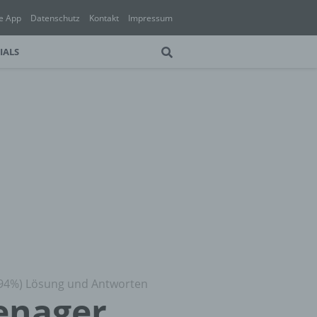
e App
Datenschutz
Kontakt
Impressum
IALS
 (94%) Lösung und Antworten
eenager