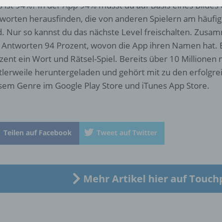
 ist 94%? In der App 94% musst du auf Basis eines Bildes
b) betroffene Person
worten herausfinden, die von anderen Spielern am häufi
d. Nur so kannst du das nächste Level freischalten. Zus
Betroffene Person ist jede identifizierte oder identifizierbare
e Antworten 94 Prozent, wovon die App ihren Namen hat. 
natürliche Person, deren personenbezogene Daten von dem für
zent ein Wort und Rätsel-Spiel. Bereits über 10 Millionen
Verarbeitung Verantwortlichen verarbeitet werden.
tlerweile heruntergeladen und gehört mit zu den erfolgrei
sem Genre im Google Play Store und iTunes App Store.
c) Verarbeitung
Verarbeitung ist jeder mit oder ohne Hilfe automatisierter Verfa
ausgeführte Vorgang oder jede solche Vorgangsreihe im
Teilen auf Facebook
Tweet auf Twitter
Zusammenhang mit personenbezogenen Daten wie das Erheb
das Erfassen, die Organisation, das Ordnen, die Speicherung, 
Anpassung oder Veränderung, das Auslesen, das Abfragen, die
Verwendung, die Offenlegung durch Übermittlung, Verbreitung 
Mehr Artikel hier auf Touch
eine andere Form der Bereitstellung, den Abgleich oder die
Verknüpfung, die Einschränkung, das Löschen oder die Vernich
d) Einschränkung der Verarbeitung