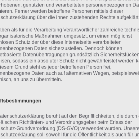
rhobenen, genutzten und verarbeiteten personenbezogenen Da
nager wichtig in der App 94%. Die Lösung ist dabei nach
mieren. Ferner werden betroffene Personen mittels dieser
tiert. Hier die Antworten:
schutzerklärung über die ihnen zustehenden Rechte aufgeklärt
aben als für die Verarbeitung Verantwortlicher zahlreiche techn
rganisatorische Maßnahmen umgesetzt, um einen möglichst
Handy
nlosen Schutz der über diese Internetseite verarbeiteten
nenbezogenen Daten sicherzustellen. Dennoch können
Freunde
netbasierte Datenübertragungen grundsätzlich Sicherheitslücke
isen, sodass ein absoluter Schutz nicht gewährleistet werden k
Aussehen
iesem Grund steht es jeder betroffenen Person frei,
nenbezogene Daten auch auf alternativen Wegen, beispielswe
Geld
onisch, an uns zu übermitteln.
Musik
iffsbestimmungen
reizeit
atenschutzerklärung beruht auf den Begrifflichkeiten, die durch
arty
äischen Richtlinien- und Verordnungsgeber beim Erlass der
schutz-Grundverordnung (DS-GVO) verwendet wurden. Unser
iebe
schutzerklärung soll sowohl für die Öffentlichkeit als auch für u