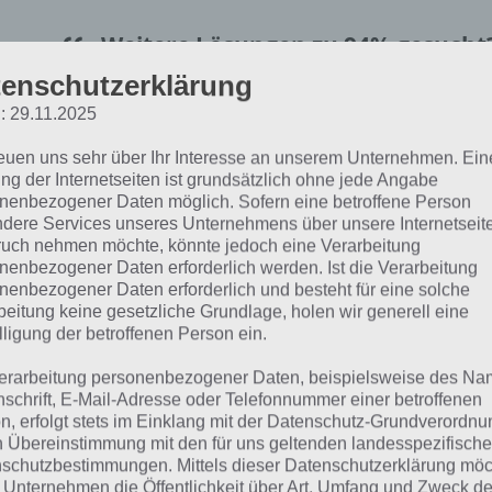
Weitere Lösungen zu 94% gesucht
Schaue in
unsere Komplettlösung 
enschutzerklärung
App
! Dort kannst du mit der Such
: 29.11.2025
schnell die Antworten und Lösung
reuen uns sehr über Ihr Interesse an unserem Unternehmen. Ein
ng der Internetseiten ist grundsätzlich ohne jede Angabe
über 100 Level finden!
nenbezogener Daten möglich. Sofern eine betroffene Person
dere Services unseres Unternehmens über unsere Internetseite
uch nehmen möchte, könnte jedoch eine Verarbeitung
die Reihenfolge der Level in 94% bei jedem Spieler anders 
nenbezogener Daten erforderlich werden. Ist die Verarbeitung
hfolgend die 94% Lösung zum Sachverhalt “Das ist für ein
nenbezogener Daten erforderlich und besteht für eine solche
beitung keine gesetzliche Grundlage, holen wir generell eine
lligung der betroffenen Person ein.
as ist für einen Teenager
erarbeitung personenbezogener Daten, beispielsweise des Na
nschrift, E-Mail-Adresse oder Telefonnummer einer betroffenen
ösung für 94%
n, erfolgt stets im Einklang mit der Datenschutz-Grundverordnu
n Übereinstimmung mit den für uns geltenden landesspezifisch
schutzbestimmungen. Mittels dieser Datenschutzerklärung mö
hfolgend findest du alle richtigen Antworten zum Sachverh
 Unternehmen die Öffentlichkeit über Art, Umfang und Zweck de