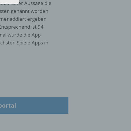
 oder einer Aussage die
gsten genannt worden
ammenaddiert ergeben
Entsprechend ist 94
 die
 mal wurde die App
chsten Spiele Apps in
hren
en,
die
oder
portal
tung.