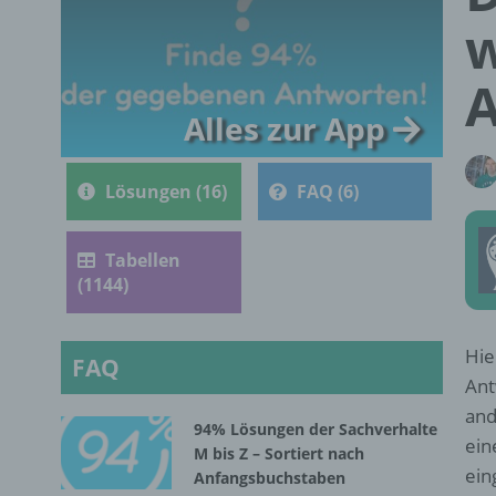
w
Alles zur App
Lösungen (16)
FAQ (6)
Tabellen
(1144)
Hie
FAQ
Ant
and
94% Lösungen der Sachverhalte
ein
M bis Z – Sortiert nach
ein
Anfangsbuchstaben