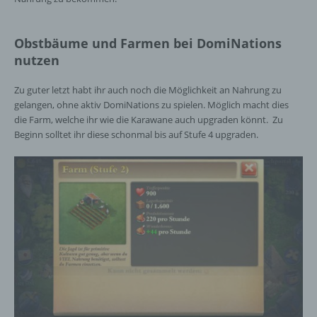
Sind die Zwecke und Mittel dieser
Verarbeitung durch das Unionsrecht oder
das Recht der Mitgliedstaaten vorgegeben,
Obstbäume und Farmen bei DomiNations
so kann der Verantwortliche
nutzen
beziehungsweise können die bestimmten
Kriterien seiner Benennung nach dem
Zu guter letzt habt ihr auch noch die Möglichkeit an Nahrung zu
Unionsrecht oder dem Recht der
gelangen, ohne aktiv DomiNations zu spielen. Möglich macht dies
Mitgliedstaaten vorgesehen werden.
die Farm, welche ihr wie die Karawane auch upgraden könnt. Zu
Beginn solltet ihr diese schonmal bis auf Stufe 4 upgraden.
h) Auftragsverarbeiter
Auftragsverarbeiter ist eine natürliche oder
juristische Person, Behörde, Einrichtung
oder andere Stelle, die personenbezogene
Daten im Auftrag des Verantwortlichen
verarbeitet.
i) Empfänger