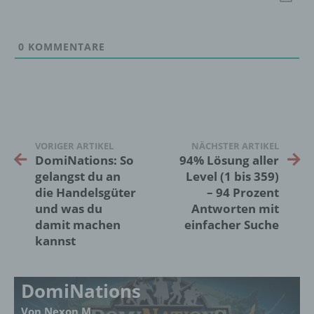
Verantwortlicher im Sinne der Datenschutz-
Grundverordnung, sonstiger in den Mitgliedstaaten
der Europäischen Union geltenden
0
KOMMENTARE
Datenschutzgesetze und anderer Bestimmungen
mit datenschutzrechtlichem Charakter ist die:
InnoMobile GmbH
Schlehenweg 20
VORIGER ARTIKEL
NÄCHSTER ARTIKEL
18069 Lambrechtshagen
DomiNations: So
94% Lösung aller
gelangst du an
Level (1 bis 359)
DE
die Handelsgüter
– 94 Prozent
und was du
Antworten mit
damit machen
einfacher Suche
Cookies / SessionStorage / LocalStorage
kannst
Die Internetseiten verwenden teilweise so
genannte Cookies, LocalStorage und
DomiNations
SessionStorage. Dies dient dazu, unser Angebot
nutzerfreundlicher, effektiver und sicherer zu
Von Nexon M