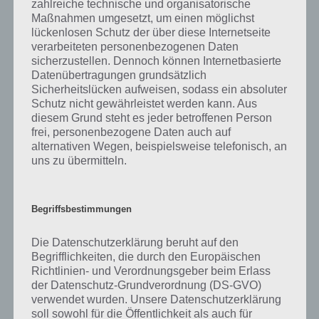
zahlreiche technische und organisatorische
Maßnahmen umgesetzt, um einen möglichst
Auch wenn ihr in DomiNations nicht online seid, so könnt ihr
lückenlosen Schutz der über diese Internetseite
trotzdem Gold generieren. Möglich machen dies die Straße und die
verarbeiteten personenbezogenen Daten
Karawane. Beide können geupgraded werden, um das
sicherzustellen. Dennoch können Internetbasierte
Goldeinkommen pro Stunde zu erhöhen.
Datenübertragungen grundsätzlich
Sicherheitslücken aufweisen, sodass ein absoluter
Umso mehr Gebäude ihr an die Straße angeschlossen habt und
Schutz nicht gewährleistet werden kann. Aus
diese zum Stadtzentrum führt, desto höher ist der Bonus und damit
diesem Grund steht es jeder betroffenen Person
auch das Einkommen pro Stunde. Allerdings hat auch die Straße eine
frei, personenbezogene Daten auch auf
bestimmte Goldkapazität, sodass ihr DomiNations regelmäßig
alternativen Wegen, beispielsweise telefonisch, an
uns zu übermitteln.
spielen müsst.
Begriffsbestimmungen
Die Datenschutzerklärung beruht auf den
Begrifflichkeiten, die durch den Europäischen
Richtlinien- und Verordnungsgeber beim Erlass
der Datenschutz-Grundverordnung (DS-GVO)
verwendet wurden. Unsere Datenschutzerklärung
soll sowohl für die Öffentlichkeit als auch für