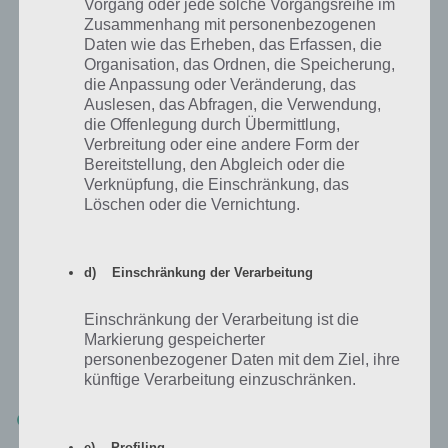
Vorgang oder jede solche Vorgangsreihe im
Ressourcen vom anderen Spieler zu klauen
Zusammenhang mit personenbezogenen
Daten wie das Erheben, das Erfassen, die
Organisation, das Ordnen, die Speicherung,
So kommst du an mehr Nahrung in der
die Anpassung oder Veränderung, das
App
Auslesen, das Abfragen, die Verwendung,
die Offenlegung durch Übermittlung,
Ebenfalls sehr wichtig ist die Ressource Nahrung in der App
Verbreitung oder eine andere Form der
DomiNations. So wird Nahrung für das Upgrade und der Bau von
Bereitstellung, den Abgleich oder die
Gebäuden, das Upgrade von Truppen in der Schmiede und vielen
Verknüpfung, die Einschränkung, das
weiteren Aktivitäten benötigt.
Löschen oder die Vernichtung.
DomiNations: So gelangst du an Nahrung
d) Einschränkung der Verarbeitung
Nachfolgend haben wir hier eine kurze Liste, wie ihr in DomiNations
Einschränkung der Verarbeitung ist die
Nahrung gelangen könnt. Wir haben hierbei vier Quellen
Markierung gespeicherter
ausgemacht, wobei der Angriff auf andere Spieler bereits im vorigen
personenbezogener Daten mit dem Ziel, ihre
Kapitel genannt worden ist.
künftige Verarbeitung einzuschränken.
Jagd auf Tiere: Rehe, Wildschweine
e) Profiling