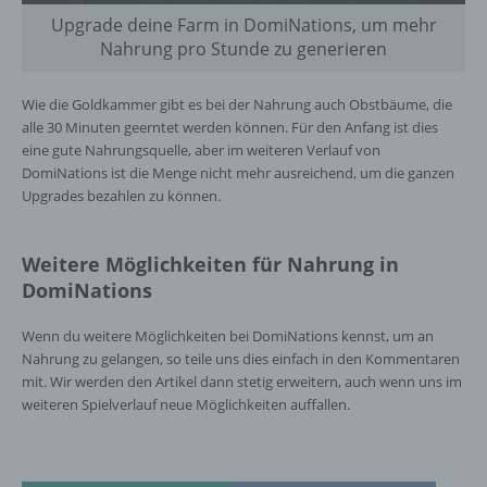
Empfänger ist eine natürliche oder juristische
Upgrade deine Farm in DomiNations, um mehr
Person, Behörde, Einrichtung oder andere
Nahrung pro Stunde zu generieren
Stelle, der personenbezogene Daten
offengelegt werden, unabhängig davon, ob
Wie die Goldkammer gibt es bei der Nahrung auch Obstbäume, die
es sich bei ihr um einen Dritten handelt oder
alle 30 Minuten geerntet werden können. Für den Anfang ist dies
nicht. Behörden, die im Rahmen eines
bestimmten Untersuchungsauftrags nach
eine gute Nahrungsquelle, aber im weiteren Verlauf von
dem Unionsrecht oder dem Recht der
DomiNations ist die Menge nicht mehr ausreichend, um die ganzen
Mitgliedstaaten möglicherweise
Upgrades bezahlen zu können.
personenbezogene Daten erhalten, gelten
jedoch nicht als Empfänger.
Weitere Möglichkeiten für Nahrung in
DomiNations
j) Dritter
Wenn du weitere Möglichkeiten bei DomiNations kennst, um an
Nahrung zu gelangen, so teile uns dies einfach in den Kommentaren
Dritter ist eine natürliche oder juristische
mit. Wir werden den Artikel dann stetig erweitern, auch wenn uns im
Person, Behörde, Einrichtung oder andere
weiteren Spielverlauf neue Möglichkeiten auffallen.
Stelle außer der betroffenen Person, dem
Verantwortlichen, dem Auftragsverarbeiter
und den Personen, die unter der
unmittelbaren Verantwortung des