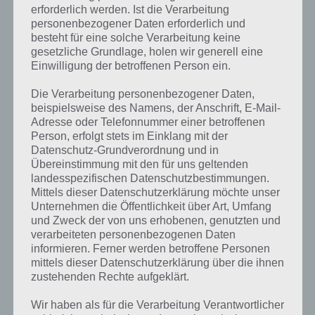
erforderlich werden. Ist die Verarbeitung
personenbezogener Daten erforderlich und
besteht für eine solche Verarbeitung keine
gesetzliche Grundlage, holen wir generell eine
Einwilligung der betroffenen Person ein.
Durch das Roden von Wäldern werden
Goldvorkommen freigelegt, wo ihr Schürfen könnt
Die Verarbeitung personenbezogener Daten,
beispielsweise des Namens, der Anschrift, E-Mail-
Adresse oder Telefonnummer einer betroffenen
Person, erfolgt stets im Einklang mit der
Tausche Apfelwein gegen Gold in
Datenschutz-Grundverordnung und in
DomiNations
Übereinstimmung mit den für uns geltenden
landesspezifischen Datenschutzbestimmungen.
Umso weiter ihr im Level bei DomiNations und dem Markt steigt,
Mittels dieser Datenschutzerklärung möchte unser
Unternehmen die Öffentlichkeit über Art, Umfang
desto mehr Apfelwein benötigt ihr, um dies gegen Gold zu tauschen.
und Zweck der von uns erhobenen, genutzten und
Klicke auf den Markt und dann auf “Schiffsladung”. Auf Markt Stufe 3
verarbeiteten personenbezogenen Daten
müsst ihr 4 Apfelwein eintauschen und bekommt dafür 500 bis 1500
informieren. Ferner werden betroffene Personen
Gold.
mittels dieser Datenschutzerklärung über die ihnen
zustehenden Rechte aufgeklärt.
DomiNations Gebäude: Straße, Goldmine
Wir haben als für die Verarbeitung Verantwortlicher
und Karawane