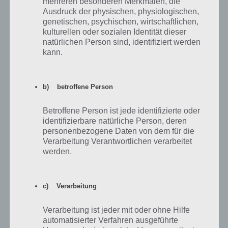
mehreren besonderen Merkmalen, die
Ausdruck der physischen, physiologischen,
genetischen, psychischen, wirtschaftlichen,
kulturellen oder sozialen Identität dieser
natürlichen Person sind, identifiziert werden
kann.
DomiNations: Der Vorteil einer Karawane ist, dass
diese auch Gold generiert, wenn man gerade nicht die
App spielt
b) betroffene Person
Betroffene Person ist jede identifizierte oder
identifizierbare natürliche Person, deren
Nutze die Einzelspielerkampagne oder greife
personenbezogene Daten von dem für die
andere Spieler an
Verarbeitung Verantwortlichen verarbeitet
werden.
Am meisten Gold bringt dir jedoch der Angriff auf andere Spieler.
Nicht ganz so viel Ressourcen bringt die Einzelspielerkampagne, die
aber auch sehr schnell kompliziert werden und so erst ein Upgrade
c) Verarbeitung
der Truppen und Kasernen notwendig ist, um hier weiterhin 5 Sterne
pro Kamapgne zu generieren.
Verarbeitung ist jeder mit oder ohne Hilfe
automatisierter Verfahren ausgeführte
Wichtig ist, dass ihr nicht unbedingt fünf Sterne benötigt, um alle