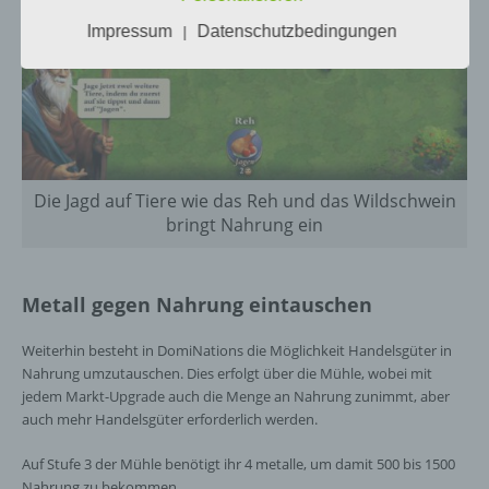
ohne Hinzuziehung zusätzlicher
Impressum
Datenschutzbedingungen
|
Informationen nicht mehr einer spezifischen
betroffenen Person zugeordnet werden
können, sofern diese zusätzlichen
Informationen gesondert aufbewahrt werden
und technischen und organisatorischen
Maßnahmen unterliegen, die gewährleisten,
dass die personenbezogenen Daten nicht
einer identifizierten oder identifizierbaren
Die Jagd auf Tiere wie das Reh und das Wildschwein
natürlichen Person zugewiesen werden.
bringt Nahrung ein
g) Verantwortlicher oder für die Verarbeitung
Metall gegen Nahrung eintauschen
Verantwortlicher
Weiterhin besteht in DomiNations die Möglichkeit Handelsgüter in
Verantwortlicher oder für die Verarbeitung
Nahrung umzutauschen. Dies erfolgt über die Mühle, wobei mit
Verantwortlicher ist die natürliche oder
jedem Markt-Upgrade auch die Menge an Nahrung zunimmt, aber
juristische Person, Behörde, Einrichtung
oder andere Stelle, die allein oder
auch mehr Handelsgüter erforderlich werden.
gemeinsam mit anderen über die Zwecke
und Mittel der Verarbeitung von
Auf Stufe 3 der Mühle benötigt ihr 4 metalle, um damit 500 bis 1500
personenbezogenen Daten entscheidet.
Nahrung zu bekommen.