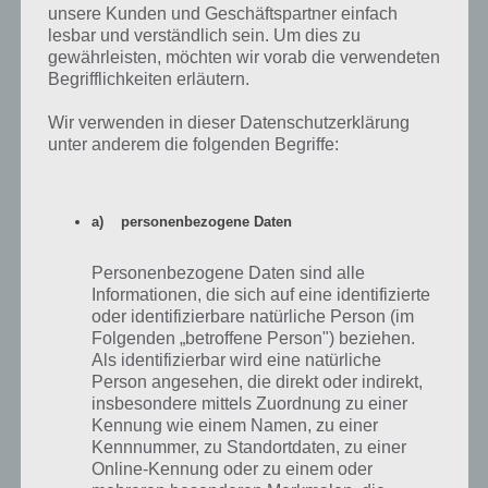
unsere Kunden und Geschäftspartner einfach
lesbar und verständlich sein. Um dies zu
gewährleisten, möchten wir vorab die verwendeten
Umso höher das Level der Straße in DomiNations und
Begrifflichkeiten erläutern.
umso mehr Gebäude mit dieser und dem
Stadtzentrum verbinden sind, desto höher ist das
Wir verwenden in dieser Datenschutzerklärung
Gold pro Stunde
unter anderem die folgenden Begriffe:
Um die Karawane zu upgraden ist Nahrung und zwei Bewohner
notwendig. Bis auf Stufe 3 solltet ihr diese bereits zu Beginn bringen.
a) personenbezogene Daten
Zu guter letzt gibt es dann noch die Goldmine, welche man jedoch
nur mit seinen Bewohnern betreten kann und daher aktiv handeln
Personenbezogene Daten sind alle
muss, um das Gold zu schürfen. Die Goldmine kann alle 30 Minuten
Informationen, die sich auf eine identifizierte
betreten werden.
oder identifizierbare natürliche Person (im
Folgenden „betroffene Person") beziehen.
Als identifizierbar wird eine natürliche
Person angesehen, die direkt oder indirekt,
insbesondere mittels Zuordnung zu einer
Kennung wie einem Namen, zu einer
Kennnummer, zu Standortdaten, zu einer
Online-Kennung oder zu einem oder