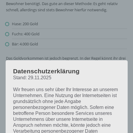
Bewohner benötigt. Das gute an dieser Methode: Es geht relativ
schnell, allerdings sind stets Bewohner hierfür notwendig.
Hase: 200 Gold
Fuchs: 400 Gold
Bär: 4.000 Gold
Das Goldvorkommen ist jedoch begrenzt. In der Regel könnt ihr drei
Schürfgänge machen, wobei jedes Schürfen 20 Sekunden dauert.
Datenschutzerklärung
Umso mehr Wälder ihr erfprscht, desto besser wird auch das
Goldvorkommen, dass in diesem freigelegt wird. Es sei jedoch gesagt,
Stand: 29.11.2025
dass ein Goldvorkommen nicht immer kommen muss.
Wir freuen uns sehr über Ihr Interesse an unserem
Unternehmen. Eine Nutzung der Internetseiten ist
grundsätzlich ohne jede Angabe
personenbezogener Daten möglich. Sofern eine
betroffene Person besondere Services unseres
Unternehmens über unsere Internetseite in
Anspruch nehmen möchte, könnte jedoch eine
Verarbeitung personenbezogener Daten