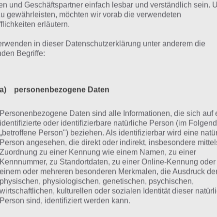
n und Geschäftspartner einfach lesbar und verständlich sein.
zu gewährleisten, möchten wir vorab die verwendeten
flichkeiten erläutern.
erwenden in dieser Datenschutzerklärung unter anderem die
nden Begriffe:
a) personenbezogene Daten
Durch Level 51 sind einige neue Dekorationen und Figuren
Personenbezogene Daten sind alle Informationen, die sich auf 
identifizierte oder identifizierbare natürliche Person (im Folgen
hinzugekommen
„betroffene Person") beziehen. Als identifizierbar wird eine natü
Person angesehen, die direkt oder indirekt, insbesondere mittel
ist lediglich der Therapiestand gegen die Spielwährung erhäl
Zuordnung zu einer Kennung wie einem Namen, zu einer
Kennnummer, zu Standortdaten, zu einer Online-Kennung oder
en Bonus für die Bewert-O-Meter bringt.
einem oder mehreren besonderen Merkmalen, die Ausdruck de
physischen, physiologischen, genetischen, psychischen,
koration
Kosten
wirtschaftlichen, kulturellen oder sozialen Identität dieser natür
Person sind, identifiziert werden kann.
erapiestand
50.000 SD