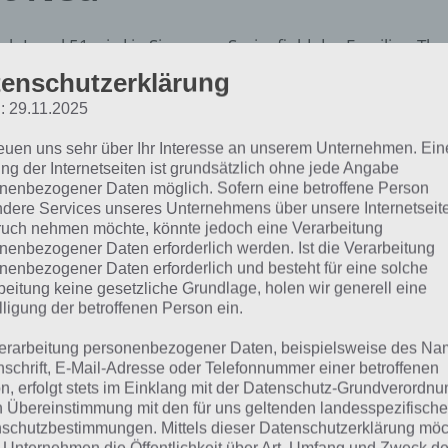
ch Level 51 wird in Simpsons Springfield das Familien-T
igeschaltet, wodurch als neue Figur Marvin Monroe ins Spie
enschutzerklärung
: 29.11.2025
 Abschluss dieses Artikels haben wir noch die Level 51 St
ammengefasst.
reuen uns sehr über Ihr Interesse an unserem Unternehmen. Ein
ng der Internetseiten ist grundsätzlich ohne jede Angabe
nenbezogener Daten möglich. Sofern eine betroffene Person
dex]
dere Services unseres Unternehmens über unsere Internetseite
uch nehmen möchte, könnte jedoch eine Verarbeitung
nenbezogener Daten erforderlich werden. Ist die Verarbeitung
ebäude und Figuren in Level 51
nenbezogener Daten erforderlich und besteht für eine solche
beitung keine gesetzliche Grundlage, holen wir generell eine
lligung der betroffenen Person ein.
gesamt gibt es lediglich zwei neue Figuren. Marvin Monr
elwährung ins Spiel, während Frank Grimes, ein ehemalige
erarbeitung personenbezogener Daten, beispielsweise des Na
nschrift, E-Mail-Adresse oder Telefonnummer einer betroffenen
mkraftwerks nur gegen Donuts erhältlich ist.
n, erfolgt stets im Einklang mit der Datenschutz-Grundverordnu
n Übereinstimmung mit den für uns geltenden landesspezifisch
ebäude
Kosten
Bauzeit
Bemerkun
schutzbestimmungen. Mittels dieser Datenschutzerklärung mö