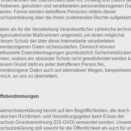
 Unternehmen die Öffentlichkeit über Art, Umfang und Zweck de
rhobenen, genutzten und verarbeiteten personenbezogenen Da
milien-
1.200.000
24h
Schaltet M
mieren. Ferner werden betroffene Personen mittels dieser
herapiezentrum
SD
schutzerklärung über die ihnen zustehenden Rechte aufgeklärt
160
Zusätzlich
ank Grimes
Sofort
aben als für die Verarbeitung Verantwortlicher zahlreiche techn
Donuts
Grab
rganisatorische Maßnahmen umgesetzt, um einen möglichst
nlosen Schutz der über diese Internetseite verarbeiteten
nenbezogenen Daten sicherzustellen. Dennoch können
netbasierte Datenübertragungen grundsätzlich Sicherheitslücke
isen, sodass ein absoluter Schutz nicht gewährleistet werden k
toryline und Dekorationen
iesem Grund steht es jeder betroffenen Person frei,
nenbezogene Daten auch auf alternativen Wegen, beispielswe
onisch, an uns zu übermitteln.
h in Sachen Dekorationen gibt es nicht allzu viel neues. E
hfolgenden Screenshot nicht dargestellt ist das vergesse
iffsbestimmungen
mes.
atenschutzerklärung beruht auf den Begrifflichkeiten, die durch
äischen Richtlinien- und Verordnungsgeber beim Erlass der
schutz-Grundverordnung (DS-GVO) verwendet wurden. Unser
schutzerklärung soll sowohl für die Öffentlichkeit als auch für u