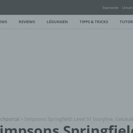
Startseite
Unser
EWS
REVIEWS
LÖSUNGEN
TIPPS & TRICKS
TUTOR
chportal
>
Simpsons Springfield: Level 51 Storyline, Gebäu
impsons Springfiel