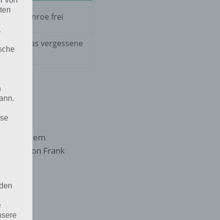
r von
ten
arvin Monroe frei
.
 gibt es das vergessene
ische
n
ann.
ise
inzig auf dem
ne Grab von Frank
 den
e
nsere