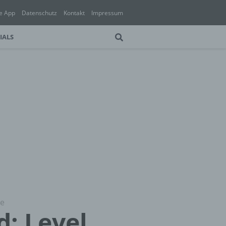
e App
Datenschutz
Kontakt
Impressum
IALS
de
d: Level