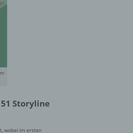
er
ung
um
hen,
ng,
essen,
ser
51 Storyline
et, wobei im ersten