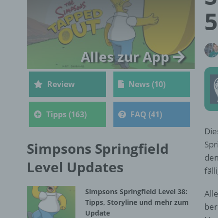
5
Alles zur App
Review
News (10)
Tipps (163)
FAQ (41)
Die
Spr
Simpsons Springfield
dem
Level Updates
fäll
Simpsons Springfield Level 38:
All
Tipps, Storyline und mehr zum
ber
Update