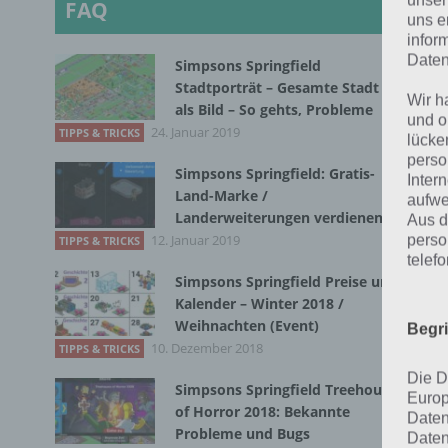
unser
FAQ
uns e
Fa
infor
T
Daten
Simpsons Springfield
Stadtporträt – Gesamte Stadt
Fr
Wir h
als Bild – So gehts, Probleme
und o
24. Januar 2019
TIPPS & TRICKS
lücke
perso
Simpsons Springfield: Gratis-
Inter
Land-Marke /
aufwe
Landerweiterungen verdienen
S
Aus d
12. Januar 2019
perso
TIPPS & TRICKS
telef
Auc
Simpsons Springfield Preise und
Kalender – Winter 2018 /
nac
Weihnachten (Event)
Begr
Gri
10. Dezember 2018
TIPPS & TRICKS
Die D
Simpsons Springfield Treehouse
Europ
of Horror 2018: Bekannte
Daten
Probleme und Bugs
Daten