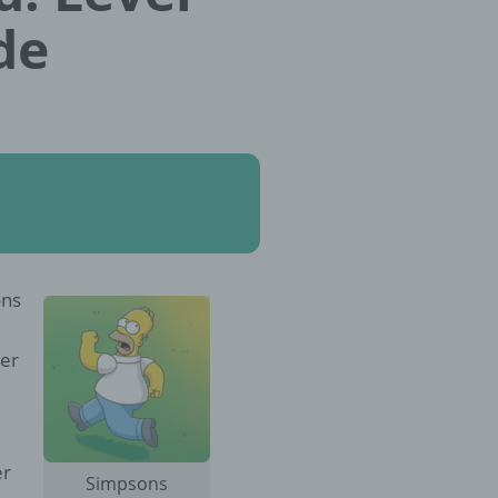
de
ons
der
er
Simpsons