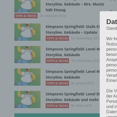
Storyline, Gebäude – Mrs. Muntz
hält Einzug
Dur
24. Oktober 2014
TIPPS & TRICKS
fre
Dat
Simpsons Springfield: Stufe 47
Stand
Zum
Storyline, Gebäude – Update
zus
13. November 2014
TIPPS & TRICKS
Wir f
Nutzu
Simpsons Springfield: Level 48
perso
[in
beson
Storyline, Gebäude
Anspr
18. Dezember 2014
TIPPS & TRICKS
perso
G
perso
Simpsons Springfield: Level 49
Verar
Storyline, Gebäude
Einwi
Ins
29. Januar 2015
TIPPS & TRICKS
Spi
Die V
Simpsons Springfield: Level 50
der A
Ato
Storyline, Gebäude und mehr
Perso
05. März 2015
TIPPS & TRICKS
und i
G
Daten