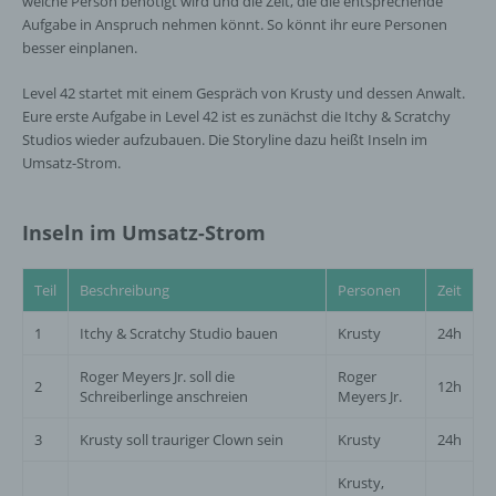
welche Person benötigt wird und die Zeit, die die entsprechende
Aufgabe in Anspruch nehmen könnt. So könnt ihr eure Personen
besser einplanen.
Level 42 startet mit einem Gespräch von Krusty und dessen Anwalt.
Eure erste Aufgabe in Level 42 ist es zunächst die Itchy & Scratchy
Studios wieder aufzubauen. Die Storyline dazu heißt Inseln im
Umsatz-Strom.
Inseln im Umsatz-Strom
Teil
Beschreibung
Personen
Zeit
1
Itchy & Scratchy Studio bauen
Krusty
24h
Roger Meyers Jr. soll die
Roger
2
12h
Schreiberlinge anschreien
Meyers Jr.
3
Krusty soll trauriger Clown sein
Krusty
24h
Krusty,