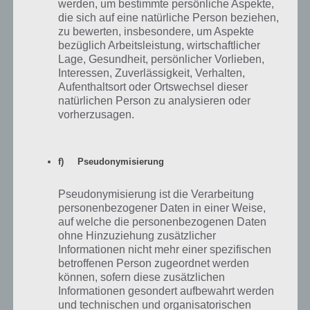
werden, um bestimmte persönliche Aspekte,
Antworten
0
die sich auf eine natürliche Person beziehen,
zu bewerten, insbesondere, um Aspekte
bezüglich Arbeitsleistung, wirtschaftlicher
Lage, Gesundheit, persönlicher Vorlieben,
Interessen, Zuverlässigkeit, Verhalten,
Jansamuels
17.07.2014 17:42
Aufenthaltsort oder Ortswechsel dieser
natürlichen Person zu analysieren oder
Hi hab auch das Problem nicht mehr bei den simpsons rein zu
vorherzusagen.
kommen das Game schließt sich nach zwei donut Umdrehungen
neu installieren und ab und anmelden hilft auch nicht.
f) Pseudonymisierung
Antworten
0
Pseudonymisierung ist die Verarbeitung
personenbezogener Daten in einer Weise,
auf welche die personenbezogenen Daten
ohne Hinzuziehung zusätzlicher
GandalfHDR11
10.07.2014 14:47
Informationen nicht mehr einer spezifischen
Seit gut einer Woche kann ich mich nicht mehr bei den Simpsons
betroffenen Person zugeordnet werden
anmelden. Erstmal kommt der Hinweis “Serverprobleme”. Dann
können, sofern diese zusätzlichen
klicke ich auf erneut verbinden und ich komme zu der Stelle wo
Informationen gesondert aufbewahrt werden
mein Origin-Account zu sehen ist mit der aktuellen Spielstufe. Dann
und technischen und organisatorischen