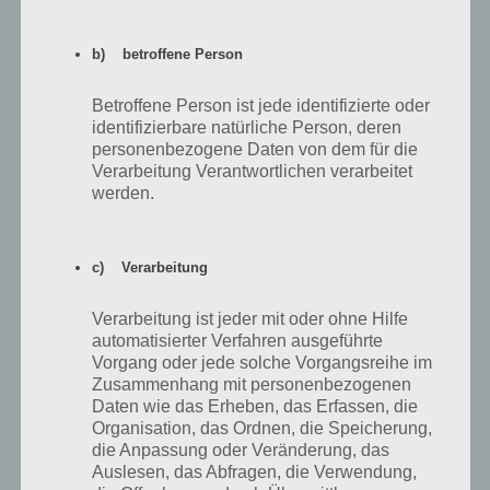
b) betroffene Person
mimi-nouvi929
24.08.2014 20:18
Suche noch Freunde bitte adden!!!
Betroffene Person ist jede identifizierte oder
identifizierbare natürliche Person, deren
personenbezogene Daten von dem für die
Antworten
0
Verarbeitung Verantwortlichen verarbeitet
werden.
swenwerner671
c) Verarbeitung
20.08.2014 07:45
Hi bitte addet mich als Nachbarn: swenwerner671
Verarbeitung ist jeder mit oder ohne Hilfe
automatisierter Verfahren ausgeführte
Antworten
Vorgang oder jede solche Vorgangsreihe im
0
Zusammenhang mit personenbezogenen
Daten wie das Erheben, das Erfassen, die
Organisation, das Ordnen, die Speicherung,
die Anpassung oder Veränderung, das
Jens_231275
22.07.2014 09:01
Auslesen, das Abfragen, die Verwendung,