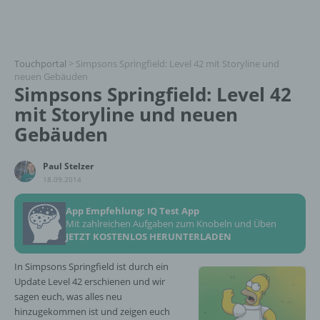
Touchportal
>
Simpsons Springfield: Level 42 mit Storyline und
neuen Gebäuden
Simpsons Springfield: Level 42
mit Storyline und neuen
Gebäuden
Paul Stelzer
18.09.2014
App Empfehlung: IQ Test App
Mit zahlreichen Aufgaben zum Knobeln und Üben
JETZT KOSTENLOS HERUNTERLADEN
In Simpsons Springfield ist durch ein
Update Level 42 erschienen und wir
sagen euch, was alles neu
hinzugekommen ist und zeigen euch