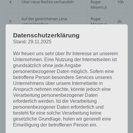
4
Über neue Rechte verhandeln
Roger
10h
Meyers Jr.
Auf der gestrichenen Linie
Roger
5
2h
unterschreiben
Meyers Jr.
Datenschutzerklärung
Roger
6
Webdesigner anschreien
10h
Meyers Jr.
Stand: 29.11.2025
Kinder bösen Brief schreiben (8-
Bart +
Wir freuen uns sehr über Ihr Interesse an unserem
7
8h
mal)
Kinder
Unternehmen. Eine Nutzung der Internetseiten ist
grundsätzlich ohne jede Angabe
Roger
personenbezogener Daten möglich. Sofern eine
8
Hassbrief lesen
24h
Meyers Jr.
betroffene Person besondere Services unseres
Unternehmens über unsere Internetseite in
Roger
9
Mit einer Zigarre entspannen
4h
Anspruch nehmen möchte, könnte jedoch eine
Meyers Jr.
Verarbeitung personenbezogener Daten
erforderlich werden. Ist die Verarbeitung
Kryste Stück vorführen und Roger
Roger
personenbezogener Daten erforderlich und
10
Meyers Jr. die Animateure
Meyers Jr.,
8h
besteht für eine solche Verarbeitung keine
anschreien
Krusty
gesetzliche Grundlage, holen wir generell eine
Einwilligung der betroffenen Person ein.
Kinder sollen Itchy & Scratchy
Bart +
11
8h
schauen (8-mal)
Kinder