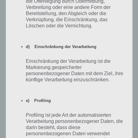
die Offenlegung durch Übermittlung,
Hallo ihr lieben.
Verbreitung oder eine andere Form der
Bereitstellung, den Abgleich oder die
Verknüpfung, die Einschränkung, das
Ich suche noch neue Nachbarn.
Löschen oder die Vernichtung.
Bin täglich mehrfach online.
d) Einschränkung der Verarbeitung
Bitte Adden : Jens_231275
Einschränkung der Verarbeitung ist die
Dankeeeeee
Markierung gespeicherter
personenbezogener Daten mit dem Ziel, ihre
künftige Verarbeitung einzuschränken.
Antworten
0
e) Profiling
Methos284
21.07.2014 22:41
Profiling ist jede Art der automatisierten
Verarbeitung personenbezogener Daten, die
Hey suche aktive Nachbarn.
darin besteht, dass diese
Methos284
personenbezogenen Daten verwendet