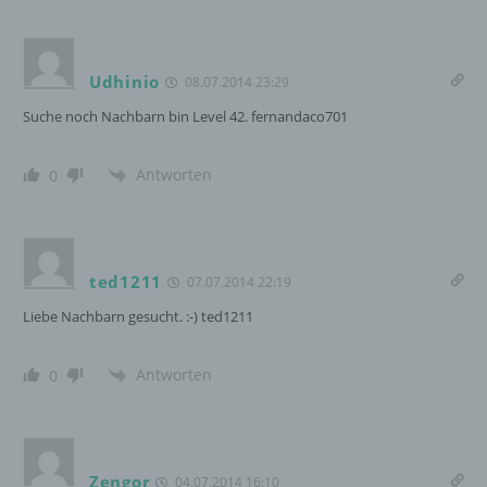
bestimmten Untersuchungsauftrags nach
dem Unionsrecht oder dem Recht der
Mitgliedstaaten möglicherweise
Udhinio
08.07.2014 23:29
personenbezogene Daten erhalten, gelten
jedoch nicht als Empfänger.
Suche noch Nachbarn bin Level 42. fernandaco701
Antworten
0
j) Dritter
Dritter ist eine natürliche oder juristische
Person, Behörde, Einrichtung oder andere
Stelle außer der betroffenen Person, dem
ted1211
07.07.2014 22:19
Verantwortlichen, dem Auftragsverarbeiter
Liebe Nachbarn gesucht. :-) ted1211
und den Personen, die unter der
unmittelbaren Verantwortung des
Verantwortlichen oder des
Antworten
0
Auftragsverarbeiters befugt sind, die
personenbezogenen Daten zu verarbeiten.
k) Einwilligung
Zengor
04.07.2014 16:10