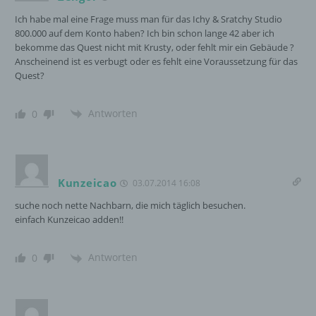
Ich habe mal eine Frage muss man für das Ichy & Sratchy Studio
Einwilligung ist jede von der betroffenen
800.000 auf dem Konto haben? Ich bin schon lange 42 aber ich
Person freiwillig für den bestimmten Fall in
bekomme das Quest nicht mit Krusty, oder fehlt mir ein Gebäude ?
informierter Weise und unmissverständlich
Anscheinend ist es verbugt oder es fehlt eine Voraussetzung für das
abgegebene Willensbekundung in Form
Quest?
einer Erklärung oder einer sonstigen
eindeutigen bestätigenden Handlung, mit der
die betroffene Person zu verstehen gibt, dass
Antworten
0
sie mit der Verarbeitung der sie betreffenden
personenbezogenen Daten einverstanden
ist.
Kunzeicao
03.07.2014 16:08
suche noch nette Nachbarn, die mich täglich besuchen.
Name und Anschrift des für die Verarbeitung
Verantwortlichen
einfach Kunzeicao adden!!
Verantwortlicher im Sinne der Datenschutz-
Antworten
0
Grundverordnung, sonstiger in den Mitgliedstaaten
der Europäischen Union geltenden
Datenschutzgesetze und anderer Bestimmungen
mit datenschutzrechtlichem Charakter ist die: