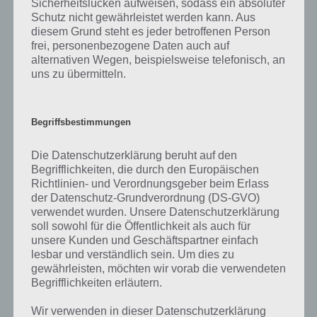
Sicherheitslücken aufweisen, sodass ein absoluter
Schutz nicht gewährleistet werden kann. Aus
diesem Grund steht es jeder betroffenen Person
frei, personenbezogene Daten auch auf
alternativen Wegen, beispielsweise telefonisch, an
uns zu übermitteln.
Begriffsbestimmungen
Die Datenschutzerklärung beruht auf den
49
KOMMENTARE
Begrifflichkeiten, die durch den Europäischen
Richtlinien- und Verordnungsgeber beim Erlass
neuste
der Datenschutz-Grundverordnung (DS-GVO)
verwendet wurden. Unsere Datenschutzerklärung
soll sowohl für die Öffentlichkeit als auch für
unsere Kunden und Geschäftspartner einfach
lesbar und verständlich sein. Um dies zu
Anonym
20.01.2021 14:57
gewährleisten, möchten wir vorab die verwendeten
Suche noch freunde veroinco
Begrifflichkeiten erläutern.
Wir verwenden in dieser Datenschutzerklärung