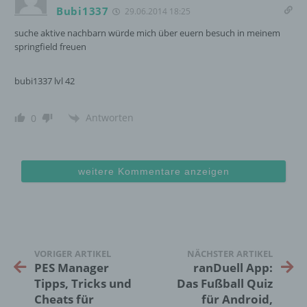
Bubi1337
29.06.2014 18:25
InnoMobile GmbH
suche aktive nachbarn würde mich über euern besuch in meinem
Schlehenweg 20
springfield freuen
18069 Lambrechtshagen
bubi1337 lvl 42
DE
Antworten
0
Cookies / SessionStorage / LocalStorage
weitere Kommentare anzeigen
Die Internetseiten verwenden teilweise so
genannte Cookies, LocalStorage und
SessionStorage. Dies dient dazu, unser Angebot
nutzerfreundlicher, effektiver und sicherer zu
machen. Local Storage und SessionStorage ist
eine Technologie, mit welcher ihr Browser Daten
VORIGER ARTIKEL
NÄCHSTER ARTIKEL
auf Ihrem Computer oder mobilen Gerät
PES Manager
ranDuell App:
abspeichert. Cookies sind Textdateien, welche
Tipps, Tricks und
Das Fußball Quiz
über einen Internetbrowser auf einem
Cheats für
für Android,
Computersystem abgelegt und gespeichert