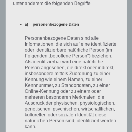
Antworten
0
unter anderem die folgenden Begriffe:
a) personenbezogene Daten
schlagmich324
08.10.2014 22:25
Personenbezogene Daten sind alle
Hallo zusammen, ich brauche noch einige coole Nachbar die auch in
Informationen, die sich auf eine identifizierte
den Nachbarstädte herum Geistern. ;-) ;-)
oder identifizierbare natürliche Person (im
Folgenden „betroffene Person") beziehen.
Antworten
0
Als identifizierbar wird eine natürliche
Person angesehen, die direkt oder indirekt,
insbesondere mittels Zuordnung zu einer
Kennung wie einem Namen, zu einer
Kennnummer, zu Standortdaten, zu einer
Denis
18.09.2014 22:00
Online-Kennung oder zu einem oder
mehreren besonderen Merkmalen, die
Suche nette und aktive Nachbarn
Ausdruck der physischen, physiologischen,
seniorRaul87
genetischen, psychischen, wirtschaftlichen,
kulturellen oder sozialen Identität dieser
natürlichen Person sind, identifiziert werden
Antworten
0
kann.