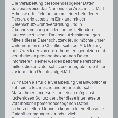
Die Verarbeitung personenbezogener Daten,
beispielsweise des Namens, der Anschrift, E-Mail-
Adresse oder Telefonnummer einer betroffenen
Person, erfolgt stets im Einklang mit der
Die Storyline zu weiteren Aufgaben werden wir hier in Kürze
Datenschutz-Grundverordnung und in
ergänzen.
Übereinstimmung mit den für uns geltenden
landesspezifischen Datenschutzbestimmungen.
Mittels dieser Datenschutzerklärung möchte unser
Unternehmen die Öffentlichkeit über Art, Umfang
Auf WhatsApp teilen
Teilen auf Facebook
und Zweck der von uns erhobenen, genutzten und
verarbeiteten personenbezogenen Daten
informieren. Ferner werden betroffene Personen
Tweet auf Twitter
mittels dieser Datenschutzerklärung über die ihnen
zustehenden Rechte aufgeklärt.
Wir haben als für die Verarbeitung Verantwortlicher
Nächster Artikel in dieser Serie
zahlreiche technische und organisatorische
Maßnahmen umgesetzt, um einen möglichst
lückenlosen Schutz der über diese Internetseite
Mehr Artikel hier auf Touchportal
verarbeiteten personenbezogenen Daten
sicherzustellen. Dennoch können Internetbasierte
Datenübertragungen grundsätzlich