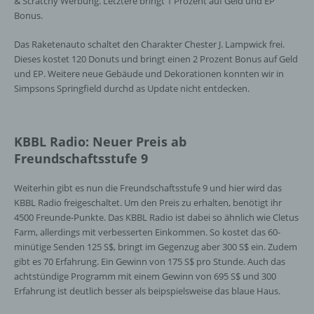
& Scratchy Werbung. Letztere bringt 1 Prozent auf Geld und EP
Bonus.
Das Raketenauto schaltet den Charakter Chester J. Lampwick frei.
Dieses kostet 120 Donuts und bringt einen 2 Prozent Bonus auf Geld
und EP. Weitere neue Gebäude und Dekorationen konnten wir in
Simpsons Springfield durchd as Update nicht entdecken.
KBBL Radio: Neuer Preis ab
Freundschaftsstufe 9
Weiterhin gibt es nun die Freundschaftsstufe 9 und hier wird das
KBBL Radio freigeschaltet. Um den Preis zu erhalten, benötigt ihr
4500 Freunde-Punkte. Das KBBL Radio ist dabei so ähnlich wie Cletus
Farm, allerdings mit verbesserten Einkommen. So kostet das 60-
minütige Senden 125 S$, bringt im Gegenzug aber 300 S$ ein. Zudem
gibt es 70 Erfahrung. Ein Gewinn von 175 S$ pro Stunde. Auch das
achtstündige Programm mit einem Gewinn von 695 S$ und 300
Erfahrung ist deutlich besser als beipspielsweise das blaue Haus.