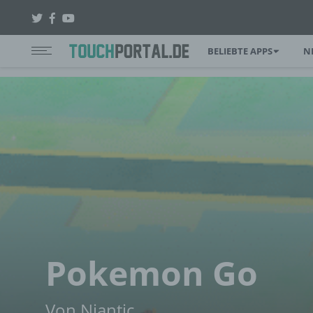
BELIEBTE APPS
N
Pokemon Go
Von Niantic