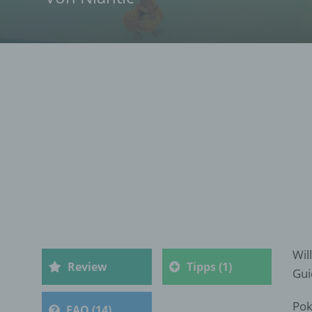
Wil
Review
Tipps (1)
Gui
Pok
FAQ (14)