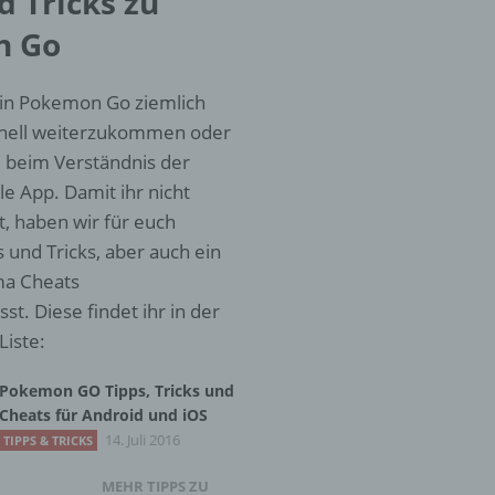
d Tricks zu
n Go
en,
die
s in Pokemon Go ziemlich
oder
hnell weiterzukommen oder
tung.
m beim Verständnis der
e App. Damit ihr nicht
, haben wir für euch
s und Tricks, aber auch ein
a Cheats
er
ung
. Diese findet ihr in der
Liste:
Pokemon GO Tipps, Tricks und
Cheats für Android und iOS
14. Juli 2016
TIPPS & TRICKS
MEHR TIPPS ZU