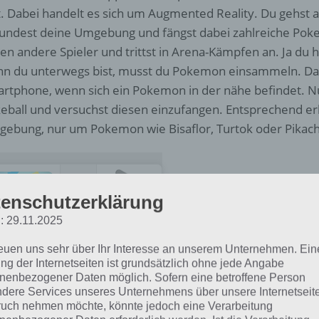
t. Dabei handelt es sich um Augmented Reality. Du gehst 
undest deine Umgebung und fängst dabei zahlreiche Pok
en andere Spieler und trittst in Arena-Kämpfen an. Ja du ha
n du unterwegs bist, musst du Pokemon einsammeln. Dabe
rtphone, wenn sich ein Pokemon in der nähe befindet. Nu
eball und versuchst diesen einzufangen. Entsprechend e
ebung, nur um Pokemon wie Bisaflor, Turtok oder Pikach
Pokémon GO
enschutzerklärung
Entwickler:
Scopely Explore, Inc.
Download
: 29.11.2025
Preis:
Kostenlos
QR-Code
reuen uns sehr über Ihr Interesse an unserem Unternehmen. Ein
ng der Internetseiten ist grundsätzlich ohne jede Angabe
Screenshots zu Pokemon Go
nenbezogener Daten möglich. Sofern eine betroffene Person
dere Services unseres Unternehmens über unsere Internetseite
uch nehmen möchte, könnte jedoch eine Verarbeitung
h fangen alleine reicht nicht aus: Deine Sammlung wird 