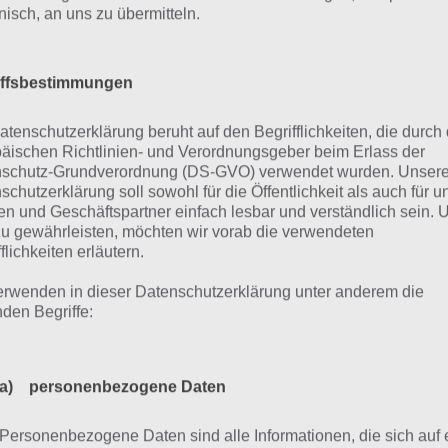
onisch, an uns zu übermitteln.
spielst das erste mal Pokémon GO oder willst mehr vom Sp
n hilft dir unser „
Pokémon GO Einsteiger Guide
“ weiter, d
ormationen zum Start beinhaltet.
iffsbestimmungen
atenschutzerklärung beruht auf den Begrifflichkeiten, die durch
ipps und Tricks
äischen Richtlinien- und Verordnungsgeber beim Erlass der
schutz-Grundverordnung (DS-GVO) verwendet wurden. Unser
schutzerklärung soll sowohl für die Öffentlichkeit als auch für u
 Problem bei Pokémon GO ist sicherlich der Levelaufstieg
n und Geschäftspartner einfach lesbar und verständlich sein.
er haben wir zahlreiche Tipps und Tricks zum Thema Erfa
zu gewährleisten, möchten wir vorab die verwendeten
flichkeiten erläutern.
meln für euch aufbereitet. Weitere Tipps befassen sich 
ie auch dem Entwickeln.
erwenden in dieser Datenschutzerklärung unter anderem die
nden Begriffe:
eitere Informationen z
a) personenbezogene Daten
Personenbezogene Daten sind alle Informationen, die sich auf 
 Pokemon Go handelt es sich um eine Abenteuer Spiele Ap