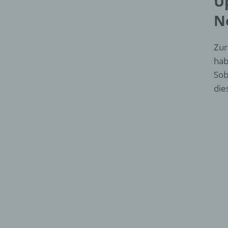
U
N
Zur
hab
Sob
die