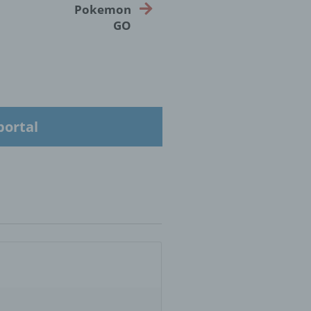
Pokemon
hen,
GO
ng,
essen,
ser
portal
aten
e
fern
n und
e
esen