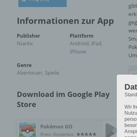
gib
erk
Informationen zur App
geg
wen
Publisher
Plattform
Sma
Niantic
Android, iPad,
Pok
iPhone
Umg
Genre
Abenteuer, Spiele
Dat
Download im Google Play
Stand
Store
Wir f
Nutzu
perso
beson
Pokémon GO
Anspr
Doc
Preis:
Kostenlos