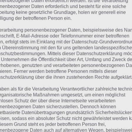
nenbezogener Daten erforderlich werden. Ist die Verarbeitung
musst in Pokemon GO diese auch ausbrüten, damit diese 
nenbezogener Daten erforderlich und besteht für eine solche
wickeln, indem du Pokemon derselben Art fängst. Das ist n
beitung keine gesetzliche Grundlage, holen wir generell eine
lligung der betroffenen Person ein.
dern jeder, der schonmal Pokemon gespielt hat, wird sich 
roid und iOS identifzieren.
erarbeitung personenbezogener Daten, beispielsweise des Na
nschrift, E-Mail-Adresse oder Telefonnummer einer betroffenen
n, erfolgt stets im Einklang mit der Datenschutz-Grundverordnu
ntworten auf Fragen zu
n Übereinstimmung mit den für uns geltenden landesspezifisch
schutzbestimmungen. Mittels dieser Datenschutzerklärung mö
 Unternehmen die Öffentlichkeit über Art, Umfang und Zweck de
O
rhobenen, genutzten und verarbeiteten personenbezogenen Da
mieren. Ferner werden betroffene Personen mittels dieser
schutzerklärung über die ihnen zustehenden Rechte aufgeklärt
r haben wir alles, was du zur App Pokémon GO wissen mu
aben als für die Verarbeitung Verantwortlicher zahlreiche techn
h wertvolle Tipps, Tricks und in Listen kannst du dir alle
rganisatorische Maßnahmen umgesetzt, um einen möglichst
émon GO für Android und iOS anschauen.
nlosen Schutz der über diese Internetseite verarbeiteten
nenbezogenen Daten sicherzustellen. Dennoch können
netbasierte Datenübertragungen grundsätzlich Sicherheitslücke
isen, sodass ein absoluter Schutz nicht gewährleistet werden k
insteiger Guide für Pokémon GO
iesem Grund steht es jeder betroffenen Person frei,
nenbezogene Daten auch auf alternativen Wegen, beispielswe