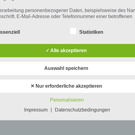
erarbeitung personenbezogener Daten, beispielsweise des Na
UND
nschrift, E-Mail-Adresse oder Telefonnummer einer betroffenen
n, erfolgt stets im Einklang mit der Datenschutz-Grundverordnu
n Übereinstimmung mit den für uns geltenden landesspezifisch
ssenziell
Statistiken
schutzbestimmungen. Mittels dieser Datenschutzerklärung mö
 Unternehmen die Öffentlichkeit über Art, Umfang und Zweck de
rhobenen, genutzten und verarbeiteten personenbezogenen Da
✓ Alle akzeptieren
mieren. Ferner werden betroffene Personen mittels dieser
IOS
schutzerklärung über die ihnen zustehenden Rechte aufgeklärt
Auswahl speichern
aben als für die Verarbeitung Verantwortlicher zahlreiche techn
rganisatorische Maßnahmen umgesetzt, um einen möglichst
nlosen Schutz der über diese Internetseite verarbeiteten
✕ Nur erforderliche akzeptieren
nenbezogenen Daten sicherzustellen. Dennoch können
netbasierte Datenübertragungen grundsätzlich Sicherheitslücke
Personalisieren
isen, sodass ein absoluter Schutz nicht gewährleistet werden k
iesem Grund steht es jeder betroffenen Person frei,
Impressum
|
Datenschutzbedingungen
nenbezogene Daten auch auf alternativen Wegen, beispielswe
onisch, an uns zu übermitteln.