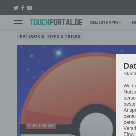
BELIEBTE APPS
N
KATEGORIE: TIPPS & TRICKS
Dat
Stand
Wir f
Nutzu
perso
beson
Anspr
perso
perso
TIPPS & TRICKS
Verar
Einwi