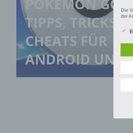
POKEMON GO
Die V
TIPPS, TRICKS 
der A
Perso
und i
E
Daten
CHEATS FÜR
unser
uns e
infor
ANDROID UND 
Daten
Wir h
und o
lücke
perso
Inter
aufwe
Aus d
perso
telef