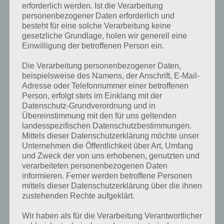
erforderlich werden. Ist die Verarbeitung
personenbezogener Daten erforderlich und
besteht für eine solche Verarbeitung keine
gesetzliche Grundlage, holen wir generell eine
Einwilligung der betroffenen Person ein.
Die Verarbeitung personenbezogener Daten,
beispielsweise des Namens, der Anschrift, E-Mail-
Adresse oder Telefonnummer einer betroffenen
Person, erfolgt stets im Einklang mit der
Datenschutz-Grundverordnung und in
Übereinstimmung mit den für uns geltenden
landesspezifischen Datenschutzbestimmungen.
Mittels dieser Datenschutzerklärung möchte unser
Unternehmen die Öffentlichkeit über Art, Umfang
und Zweck der von uns erhobenen, genutzten und
verarbeiteten personenbezogenen Daten
Kurze Begriffserklärung zur Lösung
informieren. Ferner werden betroffene Personen
Signal
mittels dieser Datenschutzerklärung über die ihnen
zustehenden Rechte aufgeklärt.
Signal ist die Lösung für das tägliche Bonus Rätsel am 14.9.2024 in 4
Wir haben als für die Verarbeitung Verantwortlicher
Bilder 1 Wort, doch welche Bedeutung hat dieses eigentlich und was