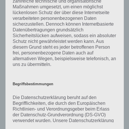
zahlreiche technische und organisatorische
gibt es dazu zu wissen? Passt das Wort auch zu Auf der Baustelle? Zu
Maßnahmen umgesetzt, um einen möglichst
bestimmten Lösungen präsentieren wir daher auch immer eine
lückenlosen Schutz der über diese Internetseite
kurze Begriffserklärung!
verarbeiteten personenbezogenen Daten
sicherzustellen. Dennoch können Internetbasierte
Zu Signal haben wir zunächst keine weiteren Informationen parat!
Datenübertragungen grundsätzlich
Sicherheitslücken aufweisen, sodass ein absoluter
Schutz nicht gewährleistet werden kann. Aus
diesem Grund steht es jeder betroffenen Person
frei, personenbezogene Daten auch auf
Auf WhatsApp teilen
Teilen auf Facebook
alternativen Wegen, beispielsweise telefonisch, an
uns zu übermitteln.
Tweet auf Twitter
Begriffsbestimmungen
Mehr Artikel hier auf Touchportal
Die Datenschutzerklärung beruht auf den
Begrifflichkeiten, die durch den Europäischen
Richtlinien- und Verordnungsgeber beim Erlass
der Datenschutz-Grundverordnung (DS-GVO)
verwendet wurden. Unsere Datenschutzerklärung
soll sowohl für die Öffentlichkeit als auch für