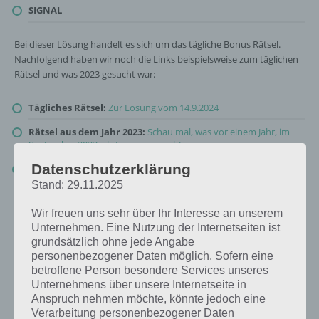
SIGNAL
Bei dieser Lösung handelt es sich um das tägliche Bonus Rätsel.
Nachfolgend haben wir noch die Links beispielsweise zum täglichen
Rätsel und was 2023 gesucht war:
Tägliches Rätsel:
Zur Lösung vom 14.9.2024
Rätsel aus dem Jahr 2023:
Schau mal, was vor einem Jahr, im
September 2023, als Lösung gesucht war
Datenschutzerklärung
Zur Übersicht
:
4 Bilder 1 Wort Lösungen zu Auf der Baustelle im
September 2024
!
Stand: 29.11.2025
Wir freuen uns sehr über Ihr Interesse an unserem
Unternehmen. Eine Nutzung der Internetseiten ist
grundsätzlich ohne jede Angabe
personenbezogener Daten möglich. Sofern eine
betroffene Person besondere Services unseres
Unternehmens über unsere Internetseite in
Anspruch nehmen möchte, könnte jedoch eine
Verarbeitung personenbezogener Daten