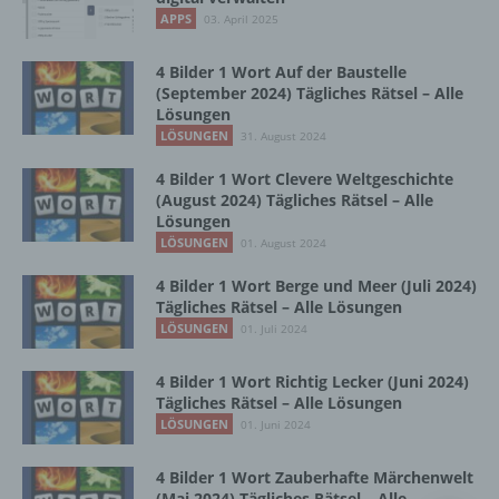
Vorgang oder jede solche Vorgangsreihe im
APPS
03. April 2025
Zusammenhang mit personenbezogenen
Daten wie das Erheben, das Erfassen, die
Organisation, das Ordnen, die Speicherung,
4 Bilder 1 Wort Auf der Baustelle
die Anpassung oder Veränderung, das
(September 2024) Tägliches Rätsel – Alle
Lösungen
Auslesen, das Abfragen, die Verwendung,
die Offenlegung durch Übermittlung,
LÖSUNGEN
31. August 2024
Verbreitung oder eine andere Form der
4 Bilder 1 Wort Clevere Weltgeschichte
Bereitstellung, den Abgleich oder die
(August 2024) Tägliches Rätsel – Alle
Verknüpfung, die Einschränkung, das
Lösungen
Löschen oder die Vernichtung.
LÖSUNGEN
01. August 2024
4 Bilder 1 Wort Berge und Meer (Juli 2024)
d) Einschränkung der Verarbeitung
Tägliches Rätsel – Alle Lösungen
LÖSUNGEN
01. Juli 2024
Einschränkung der Verarbeitung ist die
Markierung gespeicherter
4 Bilder 1 Wort Richtig Lecker (Juni 2024)
personenbezogener Daten mit dem Ziel, ihre
Tägliches Rätsel – Alle Lösungen
künftige Verarbeitung einzuschränken.
LÖSUNGEN
01. Juni 2024
4 Bilder 1 Wort Zauberhafte Märchenwelt
e) Profiling
(Mai 2024) Tägliches Rätsel – Alle