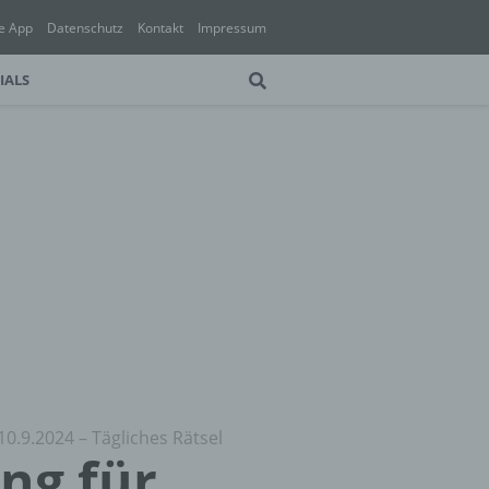
e App
Datenschutz
Kontakt
Impressum
IALS
10.9.2024 – Tägliches Rätsel
ung für