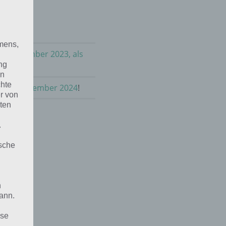
mens,
im September 2023, als
ng
en
chte
le im September 2024
!
r von
ten
.
ische
n
ann.
ise