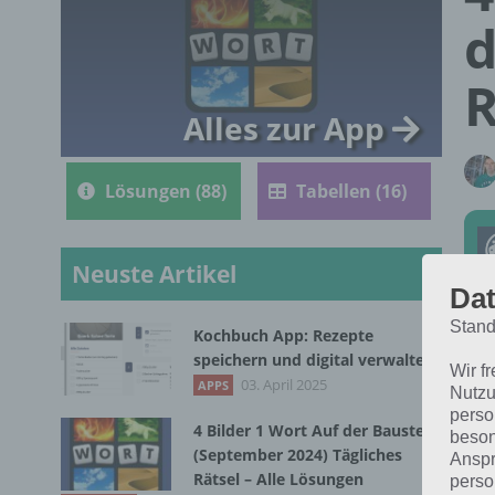
d
R
Alles zur App
Lösungen (88)
Tabellen (16)
Neuste Artikel
Dat
Stand
Kochbuch App: Rezepte
Die
speichern und digital verwalten
Wir f
202
03. April 2025
APPS
Nutzu
perso
4 Bilder 1 Wort Auf der Baustelle
beson
(September 2024) Tägliches
Anspr
Rätsel – Alle Lösungen
perso