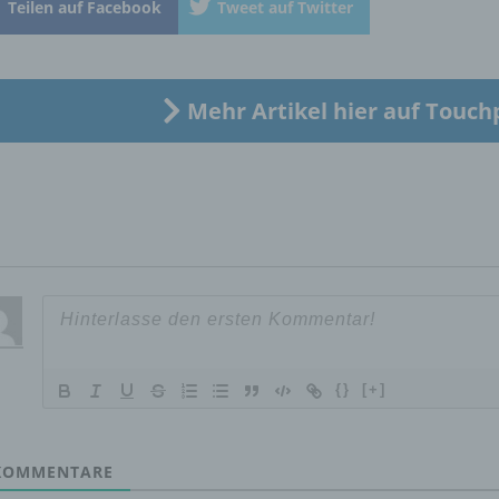
Teilen auf Facebook
Tweet auf Twitter
„betroffene Person") beziehen. Als identifizierbar wird eine natü
Person angesehen, die direkt oder indirekt, insbesondere mittel
Zuordnung zu einer Kennung wie einem Namen, zu einer
Kennnummer, zu Standortdaten, zu einer Online-Kennung oder
einem oder mehreren besonderen Merkmalen, die Ausdruck de
Mehr Artikel hier auf Touch
physischen, physiologischen, genetischen, psychischen,
wirtschaftlichen, kulturellen oder sozialen Identität dieser natür
Person sind, identifiziert werden kann.
b) betroffene Person
Betroffene Person ist jede identifizierte oder identifizierbare
natürliche Person, deren personenbezogene Daten von dem für
Verarbeitung Verantwortlichen verarbeitet werden.
{}
[+]
c) Verarbeitung
OMMENTARE
Verarbeitung ist jeder mit oder ohne Hilfe automatisierter Verfa