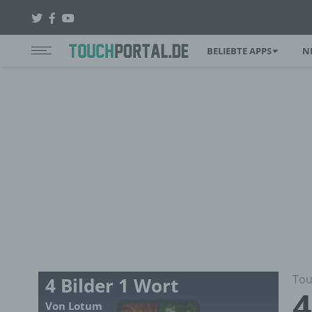
BELIEBTE APPS
N
Tou
4 Bilder 1 Wort
4
Von Lotum