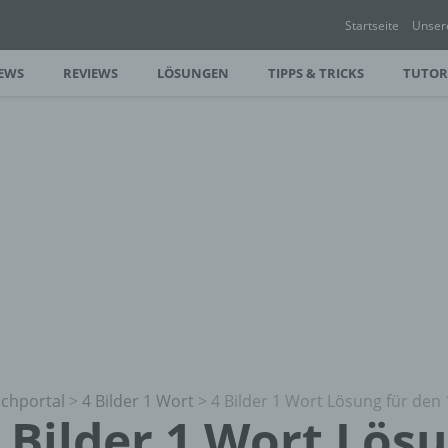
Startseite
Unser
EWS
REVIEWS
LÖSUNGEN
TIPPS & TRICKS
TUTOR
chportal
>
4 Bilder 1 Wort
>
4 Bilder 1 Wort Lösung für den 
 Bilder 1 Wort Lös