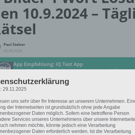
en 10.9.2024 – Tägl
ätsel
Paul Stelzer
02.09.2024
App Empfehlung: IQ Test App
Mit zahlreichen Aufgaben zum Knobeln und Üben
JETZT KOSTENLOS HERUNTERLADEN
enschutzerklärung
: 29.11.2025
 Lösung für das tägliche Rätsel vom 10.9.2024 zu Auf der
reuen uns sehr über Ihr Interesse an unserem Unternehmen. Ein
4 in 4 Bilder 1 Wort. Wenn du dort aktuell feststeckst, hie
ng der Internetseiten ist grundsätzlich ohne jede Angabe
nenbezogener Daten möglich. Sofern eine betroffene Person
dere Services unseres Unternehmens über unsere Internetseite
BAND
uch nehmen möchte, könnte jedoch eine Verarbeitung
nenbezogener Daten erforderlich werden. Ist die Verarbeitung