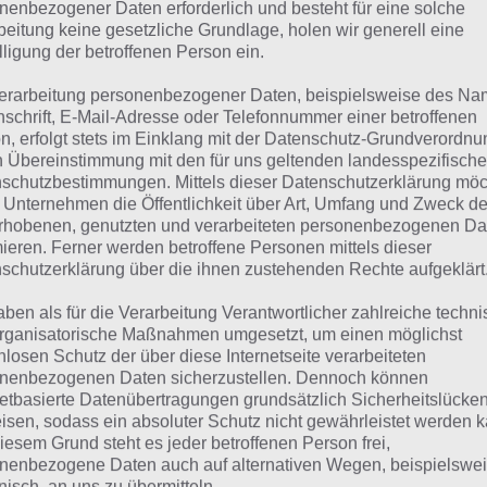
suchst eine andere Lösung?
nenbezogener Daten erforderlich und besteht für eine solche
beitung keine gesetzliche Grundlage, holen wir generell eine
lligung der betroffenen Person ein.
Tägliches BONUS Rätsel:
Zur Lösung vom 10.9.2024
erarbeitung personenbezogener Daten, beispielsweise des Na
Rätsel aus dem Jahr 2023:
Schau mal, was vor einem Jahr, 
nschrift, E-Mail-Adresse oder Telefonnummer einer betroffenen
n, erfolgt stets im Einklang mit der Datenschutz-Grundverordnu
Lösung gesucht war
n Übereinstimmung mit den für uns geltenden landesspezifisch
schutzbestimmungen. Mittels dieser Datenschutzerklärung mö
Zur Übersicht
:
4 Bilder 1 Wort Lösungen zu Auf der Baustel
 Unternehmen die Öffentlichkeit über Art, Umfang und Zweck de
rhobenen, genutzten und verarbeiteten personenbezogenen Da
mieren. Ferner werden betroffene Personen mittels dieser
schutzerklärung über die ihnen zustehenden Rechte aufgeklärt
aben als für die Verarbeitung Verantwortlicher zahlreiche techn
rganisatorische Maßnahmen umgesetzt, um einen möglichst
nlosen Schutz der über diese Internetseite verarbeiteten
nenbezogenen Daten sicherzustellen. Dennoch können
netbasierte Datenübertragungen grundsätzlich Sicherheitslücke
isen, sodass ein absoluter Schutz nicht gewährleistet werden k
iesem Grund steht es jeder betroffenen Person frei,
nenbezogene Daten auch auf alternativen Wegen, beispielswe
onisch, an uns zu übermitteln.