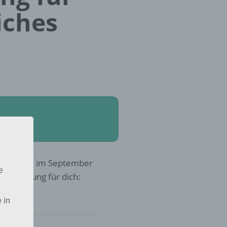
iches
 Baustelle im September
e
r die Lösung für dich:
 in