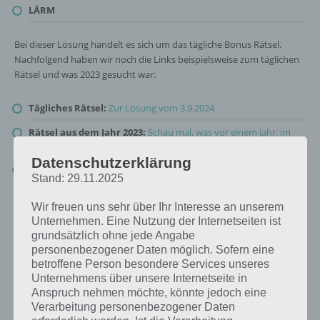
LÄRM
Bei dieser Lösung handelt es sich um das tägliche Bonus Rätsel.
Nachfolgend haben wir noch die Links beispielsweise zum täglichen
Rätsel und was 2023 gesucht war:
Tägliches Rätsel:
Zur Lösung vom 3.9.2024
Rätsel aus dem Jahr 2023:
Schau mal, was vor einem Jahr, im
September 2023, als Lösung gesucht war
Datenschutzerklärung
Zur Übersicht
:
4 Bilder 1 Wort Lösungen zu Auf der Baustelle im
Stand: 29.11.2025
September 2024
!
Wir freuen uns sehr über Ihr Interesse an unserem
Unternehmen. Eine Nutzung der Internetseiten ist
grundsätzlich ohne jede Angabe
personenbezogener Daten möglich. Sofern eine
betroffene Person besondere Services unseres
Unternehmens über unsere Internetseite in
Anspruch nehmen möchte, könnte jedoch eine
Verarbeitung personenbezogener Daten