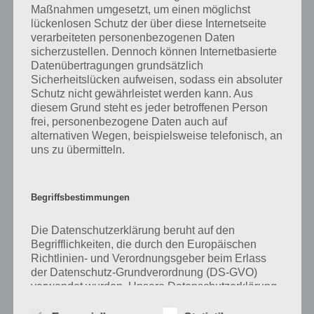
Maßnahmen umgesetzt, um einen möglichst
kurze Begriffserklärung!
lückenlosen Schutz der über diese Internetseite
verarbeiteten personenbezogenen Daten
sicherzustellen. Dennoch können Internetbasierte
Zu Lärm haben wir zunächst keine weiteren Informationen parat!
Datenübertragungen grundsätzlich
Sicherheitslücken aufweisen, sodass ein absoluter
Schutz nicht gewährleistet werden kann. Aus
diesem Grund steht es jeder betroffenen Person
Auf WhatsApp teilen
Teilen auf Facebook
frei, personenbezogene Daten auch auf
alternativen Wegen, beispielsweise telefonisch, an
Tweet auf Twitter
uns zu übermitteln.
Begriffsbestimmungen
Mehr Artikel hier auf Touchportal
Die Datenschutzerklärung beruht auf den
Begrifflichkeiten, die durch den Europäischen
Richtlinien- und Verordnungsgeber beim Erlass
der Datenschutz-Grundverordnung (DS-GVO)
verwendet wurden. Unsere Datenschutzerklärung
soll sowohl für die Öffentlichkeit als auch für