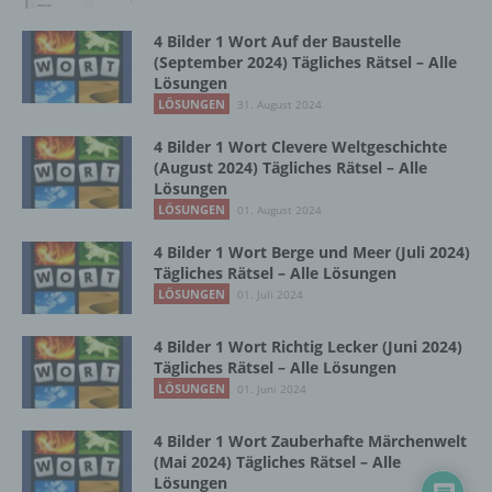
Zusammenhang mit personenbezogenen
Daten wie das Erheben, das Erfassen, die
4 Bilder 1 Wort Auf der Baustelle
Organisation, das Ordnen, die Speicherung,
(September 2024) Tägliches Rätsel – Alle
die Anpassung oder Veränderung, das
Lösungen
Auslesen, das Abfragen, die Verwendung,
LÖSUNGEN
31. August 2024
die Offenlegung durch Übermittlung,
Verbreitung oder eine andere Form der
4 Bilder 1 Wort Clevere Weltgeschichte
(August 2024) Tägliches Rätsel – Alle
Bereitstellung, den Abgleich oder die
Lösungen
Verknüpfung, die Einschränkung, das
LÖSUNGEN
Löschen oder die Vernichtung.
01. August 2024
4 Bilder 1 Wort Berge und Meer (Juli 2024)
Tägliches Rätsel – Alle Lösungen
d) Einschränkung der Verarbeitung
LÖSUNGEN
01. Juli 2024
Einschränkung der Verarbeitung ist die
4 Bilder 1 Wort Richtig Lecker (Juni 2024)
Markierung gespeicherter
Tägliches Rätsel – Alle Lösungen
personenbezogener Daten mit dem Ziel, ihre
LÖSUNGEN
01. Juni 2024
künftige Verarbeitung einzuschränken.
4 Bilder 1 Wort Zauberhafte Märchenwelt
(Mai 2024) Tägliches Rätsel – Alle
e) Profiling
Lösungen