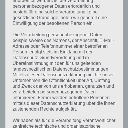
erforderlich werden. Ist die Verarbeitung
personenbezogener Daten erforderlich und
besteht für eine solche Verarbeitung keine
gesetzliche Grundlage, holen wir generell eine
Einwilligung der betroffenen Person ein.
Die Verarbeitung personenbezogener Daten,
beispielsweise des Namens, der Anschrift, E-Mail-
Adresse oder Telefonnummer einer betroffenen
Person, erfolgt stets im Einklang mit der
Datenschutz-Grundverordnung und in
Übereinstimmung mit den für uns geltenden
landesspezifischen Datenschutzbestimmungen.
Mittels dieser Datenschutzerklärung möchte unser
Unternehmen die Öffentlichkeit über Art, Umfang
und Zweck der von uns erhobenen, genutzten und
verarbeiteten personenbezogenen Daten
Kurze Begriffserklärung zur Lösung Lärm
informieren. Ferner werden betroffene Personen
mittels dieser Datenschutzerklärung über die ihnen
zustehenden Rechte aufgeklärt.
Lärm ist die Lösung für das tägliche Bonus Rätsel am 3.9.2024 in 4
Bilder 1 Wort, doch welche Bedeutung hat dieses eigentlich und was
Wir haben als für die Verarbeitung Verantwortlicher
gibt es dazu zu wissen? Passt das Wort auch zu Auf der Baustelle? Zu
zahlreiche technische und organisatorische
bestimmten Lösungen präsentieren wir daher auch immer eine