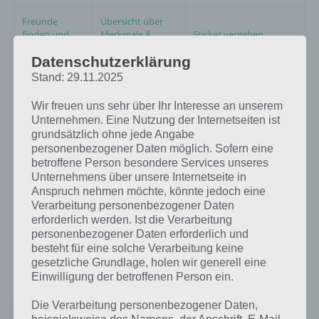
Freunde
Übersicht über
finden und
Merkmale &
Sticker vergeben
hinzufügen
Erbstücke
Datenschutzerklärung
Übersicht über die
Stand: 29.11.2025
Am PC spielen
Ruhestand
Missionen
Wir freuen uns sehr über Ihr Interesse an unserem
Job / Karriere
Unternehmen. Eine Nutzung der Internetseiten ist
Besondere Ereignisse
zuweisen
grundsätzlich ohne jede Angabe
personenbezogener Daten möglich. Sofern eine
betroffene Person besondere Services unseres
Unternehmens über unsere Internetseite in
Deiner Kreativität sind auch in Die Sims Mobile keine Grenzen
Anspruch nehmen möchte, könnte jedoch eine
gesetzt: Erstelle Sims nach deinem Geschmack, gestalte ihr Zuhause
Verarbeitung personenbezogener Daten
und entscheide, wie es mit diesen in Sachen Familie und Beruf
erforderlich werden. Ist die Verarbeitung
weitergeht. Natürlich kannst du Die Sims Mobile auch mit anderen
personenbezogener Daten erforderlich und
Spielen, indem du zu Party anderer Spieler gehst, knüpfe Kontakte
besteht für eine solche Verarbeitung keine
und erhalte Belohnungen.
gesetzliche Grundlage, holen wir generell eine
Einwilligung der betroffenen Person ein.
Die Verarbeitung personenbezogener Daten,
DSM
beispielsweise des Namens, der Anschrift, E-Mail-