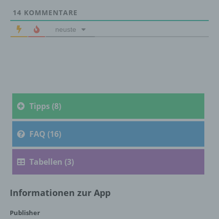
Bereitstellung, den Abgleich oder die
14
KOMMENTARE
Verknüpfung, die Einschränkung, das
Löschen oder die Vernichtung.
neuste
d) Einschränkung der Verarbeitung
Einschränkung der Verarbeitung ist die
Markierung gespeicherter
personenbezogener Daten mit dem Ziel, ihre
Tipps (8)
künftige Verarbeitung einzuschränken.
FAQ (16)
e) Profiling
Tabellen (3)
Profiling ist jede Art der automatisierten
Verarbeitung personenbezogener Daten, die
darin besteht, dass diese
Informationen zur App
personenbezogenen Daten verwendet
werden, um bestimmte persönliche Aspekte,
Publisher
die sich auf eine natürliche Person beziehen,