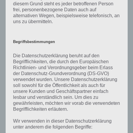
Bei Die Sims Mobile handelt es sich um eine Spiele App, welche von
diesem Grund steht es jeder betroffenen Person
Electronic Arts veröffentlicht worden ist. Nachfolgend haben wir
frei, personenbezogene Daten auch auf
weitere Artikel zur App mit mehr Informationen verlinkt.
alternativen Wegen, beispielsweise telefonisch, an
uns zu übermitteln.
Updates, Events und Neues
Begriffsbestimmungen
Zur Spiele App Die Sims Mobile haben wir leider noch keine News
verfasst. Sobald wir Artikel haben, werden wir euch diese natürlich
Die Datenschutzerklärung beruht auf den
hier vorstellen.
Begrifflichkeiten, die durch den Europäischen
Richtlinien- und Verordnungsgeber beim Erlass
der Datenschutz-Grundverordnung (DS-GVO)
Tipps und Tricks zu Die Sims Mobile
verwendet wurden. Unsere Datenschutzerklärung
soll sowohl für die Öffentlichkeit als auch für
Teilweise ist es in Die Sims Mobile ziemlich kompliziert schnell
unsere Kunden und Geschäftspartner einfach
weiterzukommen oder es gibt Problem beim Verständnis der
lesbar und verständlich sein. Um dies zu
Spiele App. Damit ihr nicht aufgeben müsst, haben wir für euch
gewährleisten, möchten wir vorab die verwendeten
zahlreiche Tipps und Tricks, aber auch ein Wort zum Thema
Begrifflichkeiten erläutern.
Cheats zusammengefasst. Diese findet ihr in der nachfolgenden
Liste:
Wir verwenden in dieser Datenschutzerklärung
unter anderem die folgenden Begriffe:
Die Sims Mobile: Internet-Ikone Hobby