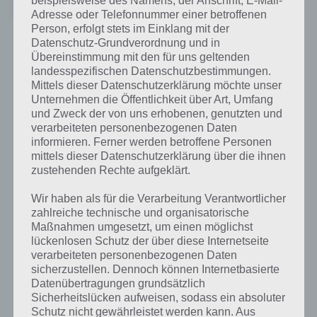
Preis:
Kostenlos
Adresse oder Telefonnummer einer betroffenen
Person, erfolgt stets im Einklang mit der
Datenschutz-Grundverordnung und in
Screenshots zu Die Sims Mobile
Übereinstimmung mit den für uns geltenden
landesspezifischen Datenschutzbestimmungen.
Im Gegensatz zur PC- und Konsolenversion gibt es in Die Sims
Mittels dieser Datenschutzerklärung möchte unser
Mobile wie bei Free2Play Spielen üblich Energie, In-App-Käufe und
Unternehmen die Öffentlichkeit über Art, Umfang
mehr. So kannst du nicht unbegrenzt Aktionen durchführen,
und Zweck der von uns erhobenen, genutzten und
sondern musst immer wieder warten bis es weitergeht – oder du
verarbeiteten personenbezogenen Daten
greifst eben zum In-App-Kauf.
informieren. Ferner werden betroffene Personen
mittels dieser Datenschutzerklärung über die ihnen
zustehenden Rechte aufgeklärt.
Wer Fans der Spielereihe ist, wird aber auch mti Die Sims Mobile
seinen Spaß haben, zumal es zahlreiche neue Dinge zu entdecken
Wir haben als für die Verarbeitung Verantwortlicher
gibt.
zahlreiche technische und organisatorische
Maßnahmen umgesetzt, um einen möglichst
lückenlosen Schutz der über diese Internetseite
verarbeiteten personenbezogenen Daten
Weitere Informationen zu Die Sims
sicherzustellen. Dennoch können Internetbasierte
Datenübertragungen grundsätzlich
Mobile
Sicherheitslücken aufweisen, sodass ein absoluter
Schutz nicht gewährleistet werden kann. Aus