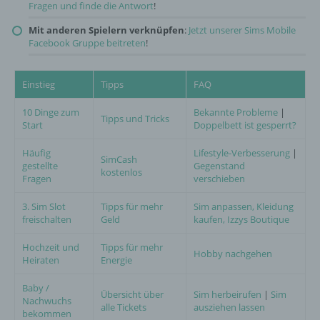
Fragen und finde die Antwort
!
Mit anderen Spielern verknüpfen
:
Jetzt unserer Sims Mobile
Facebook Gruppe beitreten
!
Einstieg
Tipps
FAQ
10 Dinge zum
Bekannte Probleme
|
Tipps und Tricks
Start
Doppelbett ist gesperrt?
Häufig
Lifestyle-Verbesserung
|
SimCash
gestellte
Gegenstand
kostenlos
Fragen
verschieben
3. Sim Slot
Tipps für mehr
Sim anpassen, Kleidung
freischalten
Geld
kaufen, Izzys Boutique
Hochzeit und
Tipps für mehr
Hobby nachgehen
Heiraten
Energie
Baby /
Übersicht über
Sim herbeirufen
|
Sim
Nachwuchs
alle Tickets
ausziehen lassen
bekommen