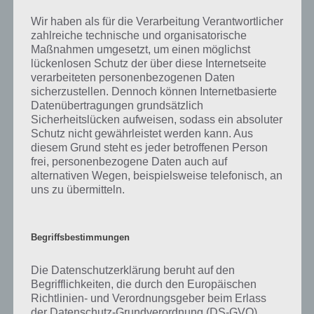
mit einem Toilettengang oder Dusche oder Schlafen deutlich mehr
Energie regenerieren.
Wir haben als für die Verarbeitung Verantwortlicher
zahlreiche technische und organisatorische
Doppelt kaufen bringt im übrigen nichts (also zweimal
Maßnahmen umgesetzt, um einen möglichst
Toilettenpapier erhöht nur einmal den Bonus). Neben diesen
lückenlosen Schutz der über diese Internetseite
Objekten wirf auch stets einen Blick auf die Karriere- und Hobby-
verarbeiteten personenbezogenen Daten
Objekte. Platzierst du solche Gegenstände, stehen dir nicht nur mehr
sicherzustellen. Dennoch können Internetbasierte
Aktionen zur Verfügung, das Ereignis wird auch schneller beendet.
Datenübertragungen grundsätzlich
Beachte, dass du die Objekte VOR DEM STARTEN des Ereignisses
Sicherheitslücken aufweisen, sodass ein absoluter
platzierst, denn nur so sparst du die Minuten für das Ereignis ein.
Schutz nicht gewährleistet werden kann. Aus
diesem Grund steht es jeder betroffenen Person
frei, personenbezogene Daten auch auf
alternativen Wegen, beispielsweise telefonisch, an
Tipp 4: Schicke deine Sims zu Hobbys und
uns zu übermitteln.
Karriere für mehr Simoleons
Eigentliche die gesamte Spielzeit von Die Sims Mobile wirst du immer
Begriffsbestimmungen
zu wenig Simoleons haben und kannst so kaum etwas kaufen, was
es schwierig macht, Tipp 3 zu beherzigen. Daher solltest du deine
Die Datenschutzerklärung beruht auf den
Sims vor allem zu Karriere-Jobs schicken und später zu Hobby-
Begrifflichkeiten, die durch den Europäischen
Ereignissen, denn diese beiden (genau wie die besonderen
Richtlinien- und Verordnungsgeber beim Erlass
Ereignisse) bringen dir als Belohnung auch stets Simoleons ein.
der Datenschutz-Grundverordnung (DS-GVO)