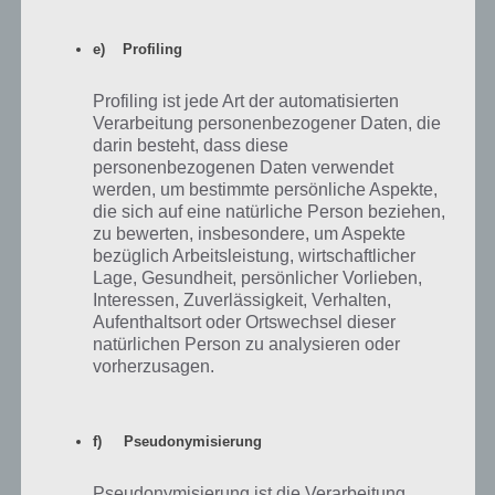
e) Profiling
Profiling ist jede Art der automatisierten
Verarbeitung personenbezogener Daten, die
darin besteht, dass diese
personenbezogenen Daten verwendet
werden, um bestimmte persönliche Aspekte,
die sich auf eine natürliche Person beziehen,
zu bewerten, insbesondere, um Aspekte
Hast du den Slot freigeschaltet, kannst du ein Kind
bezüglich Arbeitsleistung, wirtschaftlicher
von dir auswählen oder du erstellst einen komplett
Lage, Gesundheit, persönlicher Vorlieben,
neuen Sim
Interessen, Zuverlässigkeit, Verhalten,
Aufenthaltsort oder Ortswechsel dieser
natürlichen Person zu analysieren oder
Tipp 7: Starte eine Liebesbeziehung, um zu
vorherzusagen.
heiraten und Babys zu bekommen
Auch wenn ich bei Tipp 4, Beziehungen ausgeklammert habe, weil
f) Pseudonymisierung
diese keine Simoleons einbringen, gehört es zu Sims Mobile einfach
dazu: Eine Liebesbeziehung zu starten. Zudem wird dies auch Teil der
Pseudonymisierung ist die Verarbeitung