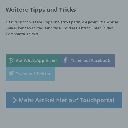
und den Personen, die unter der
Weitere Tipps und Tricks
unmittelbaren Verantwortung des
Verantwortlichen oder des
Auftragsverarbeiters befugt sind, die
Hast du noch weitere Tipps und Tricks parat, die jeder Sims Mobile
personenbezogenen Daten zu verarbeiten.
Spieler kennen sollte? Dann teile uns diese einfach unten in den
Kommentaren mit!
k) Einwilligung
Einwilligung ist jede von der betroffenen
Auf WhatsApp teilen
Teilen auf Facebook
Person freiwillig für den bestimmten Fall in
informierter Weise und unmissverständlich
Tweet auf Twitter
abgegebene Willensbekundung in Form
einer Erklärung oder einer sonstigen
eindeutigen bestätigenden Handlung, mit der
die betroffene Person zu verstehen gibt, dass
sie mit der Verarbeitung der sie betreffenden
Mehr Artikel hier auf Touchportal
personenbezogenen Daten einverstanden
ist.