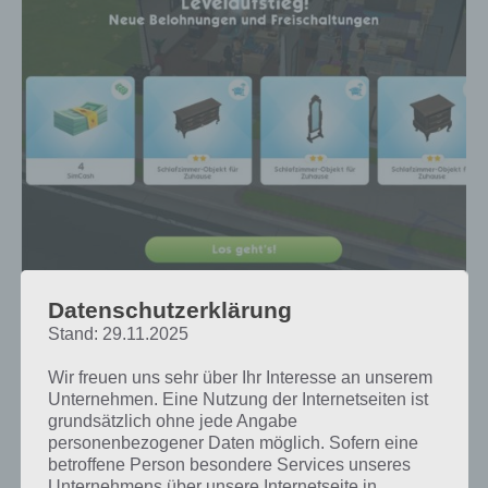
Ein Levelaufstieg verschafft dir in Sims Mobile nicht
Datenschutzerklärung
nur neue Objekte und SimCash, sondern auch die
Stand: 29.11.2025
Energie deiner Sims wird wieder voll aufgefüllt
Wir freuen uns sehr über Ihr Interesse an unserem
Unternehmen. Eine Nutzung der Internetseiten ist
Tipp 2: Ereignisse in Sims Mobile schneller
grundsätzlich ohne jede Angabe
personenbezogener Daten möglich. Sofern eine
beenden
betroffene Person besondere Services unseres
Unternehmens über unsere Internetseite in