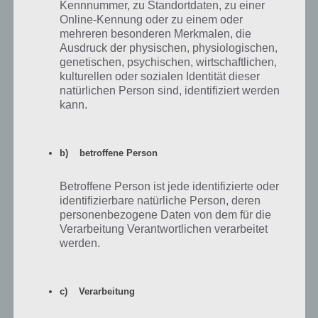
Kennnummer, zu Standortdaten, zu einer
Online-Kennung oder zu einem oder
mehreren besonderen Merkmalen, die
Ausdruck der physischen, physiologischen,
genetischen, psychischen, wirtschaftlichen,
kulturellen oder sozialen Identität dieser
natürlichen Person sind, identifiziert werden
kann.
b) betroffene Person
Missionen bringen in Sims Mobile nicht nur
Betroffene Person ist jede identifizierte oder
Simoleons, sondern vor allem SimCash
identifizierbare natürliche Person, deren
personenbezogene Daten von dem für die
Verarbeitung Verantwortlichen verarbeitet
werden.
Tipps rund um Beziehungen und Sims
c) Verarbeitung
Tipp 6: Sammle und spare deine SimCash für
den dritten Sim für Sims Mobile