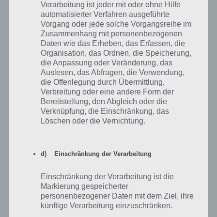
Verarbeitung ist jeder mit oder ohne Hilfe
automatisierter Verfahren ausgeführte
Um den dritten Sim freizuschalten, benötigst du 175 SimCash. Dies
Vorgang oder jede solche Vorgangsreihe im
kannst du dir innerhalb einer Woche auch ohne Echtgeldeinsatz
Zusammenhang mit personenbezogenen
verdienen. Dazu musst du wie in Tipp 5 beschrieben, die Missionen
Daten wie das Erheben, das Erfassen, die
erfüllen und deine SimCash unbedingt sparen. Gib bei Sims Mobile
Organisation, das Ordnen, die Speicherung,
also keine SimCash für andere Sachen aus. Schon wirst du nach
die Anpassung oder Veränderung, das
wenigen Tagen diese zusammen haben und kannst einen dritten
Auslesen, das Abfragen, die Verwendung,
Sim steuern. So kommst du schneller an die Simoleons und so auch
die Offenlegung durch Übermittlung,
schneller bei SIms Mobile voran.
Verbreitung oder eine andere Form der
Bereitstellung, den Abgleich oder die
Und noch ein Tipp: Wenn du doch Echtgeld ausgeben möchtest,
Verknüpfung, die Einschränkung, das
dann hole dir das Vorteilspack, was dir 550 SimCash bringt.
Löschen oder die Vernichtung.
Zusammen mit den gesparten SimCash aus den Missionen kannst
du so auch den vierten Sim direkt freischalten.
Mehr zum 3. und 4.
Sim findest du HIER
!
d) Einschränkung der Verarbeitung
Einschränkung der Verarbeitung ist die
Markierung gespeicherter
personenbezogener Daten mit dem Ziel, ihre
künftige Verarbeitung einzuschränken.