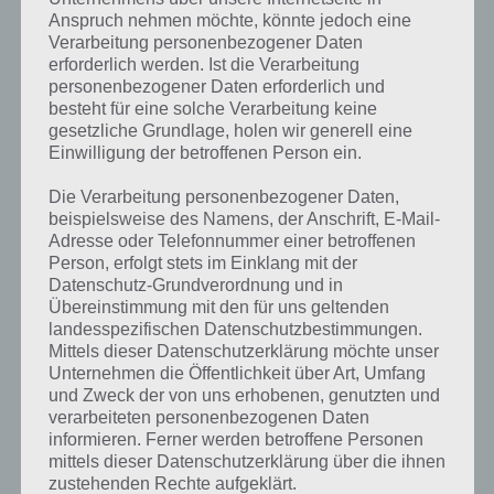
Ereignisse können durch Energie schneller beendet werden. Doch
Anspruch nehmen möchte, könnte jedoch eine
auch hier kann man das ganze nochmals beschleunigen. Meistens
Verarbeitung personenbezogener Daten
gibt es Aufträge, die 1 oder 2 Energie kosten. Beides bringt (auf eine
erforderlich werden. Ist die Verarbeitung
Energie gerechnet) den gleichen Ertrag. Allerdings hast du einen
personenbezogener Daten erforderlich und
Zeitvorteil: Indem du direkt Aufträge mit 2 Energie nutzt, bist du
besteht für eine solche Verarbeitung keine
doppelt so schnell, denn die Zeit bleibt stets gleich.
gesetzliche Grundlage, holen wir generell eine
Einwilligung der betroffenen Person ein.
Mit der Zeit werden so auch riskante Aktionen freigeschaltet. Nutze
diese nicht sofort, sondern mache weiter die normalen Aktionen.
Die Verarbeitung personenbezogener Daten,
Erst wenn sich der Balken zu über 75% gefüllt hat, solltest du die
beispielsweise des Namens, der Anschrift, E-Mail-
Aktion durchführen. Hier ist die Wahrscheinlichkeit am höchsten,
Adresse oder Telefonnummer einer betroffenen
dass es gelingt. So holst du mit 3 Energie deutlich mehr Punkte, die
Person, erfolgt stets im Einklang mit der
das Ereignis beschleunigen.
Datenschutz-Grundverordnung und in
Übereinstimmung mit den für uns geltenden
landesspezifischen Datenschutzbestimmungen.
Tipp 3: Platziere Objekte, die Boni auf deine
Mittels dieser Datenschutzerklärung möchte unser
Unternehmen die Öffentlichkeit über Art, Umfang
Energie bringen
und Zweck der von uns erhobenen, genutzten und
verarbeiteten personenbezogenen Daten
Wenn du neue Objekte für dein Zuhause kaufst, um vor allem deine
informieren. Ferner werden betroffene Personen
Lifestyle Bewertung zu erhöhen, dann kaufe vor allem die Objekte,
mittels dieser Datenschutzerklärung über die ihnen
die Boni auf die Energie bei Die Sims Mobile bringen. So kannst du
zustehenden Rechte aufgeklärt.