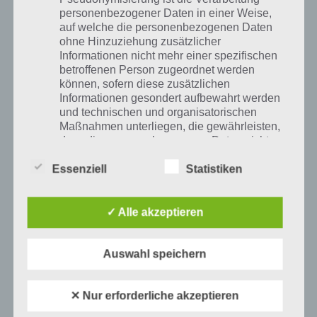
Missionen sein, also ist es schon wichtig. Um eine Liebesbeziehung
personenbezogener Daten in einer Weise,
zu starten, musst du dich einem anderen Sim kokett vorstellen und
auf welche die personenbezogenen Daten
die Ereignisse durchspielen. So steigst du in der Geschichte Stufe für
ohne Hinzuziehung zusätzlicher
Stufe auf und kannst am Ende dich nicht nur verloben, sondern auch
Informationen nicht mehr einer spezifischen
ein Baby bekommen und heiraten.
betroffenen Person zugeordnet werden
können, sofern diese zusätzlichen
Informationen gesondert aufbewahrt werden
und technischen und organisatorischen
Maßnahmen unterliegen, die gewährleisten,
dass die personenbezogenen Daten nicht
einer identifizierten oder identifizierbaren
natürlichen Person zugewiesen werden.
Essenziell
Statistiken
✓ Alle akzeptieren
g) Verantwortlicher oder für die Verarbeitung
Verantwortlicher
Auswahl speichern
Verantwortlicher oder für die Verarbeitung
Verantwortlicher ist die natürliche oder
juristische Person, Behörde, Einrichtung
✕ Nur erforderliche akzeptieren
oder andere Stelle, die allein oder