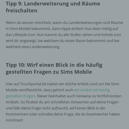
Tipp 9: Landerweiterung und Räume
i) Empfänger
freischalten
Empfänger ist eine natürliche oder juristische
Wenn du wissen möchtest, wann du Landerweiterungen und Räume
Person, Behörde, Einrichtung oder andere
in Sims Mobile bekommst, dann tippe einfach mal oben mittig auf
Stelle, der personenbezogene Daten
das Lifestyle Icon. Nun kannst du alle Stufen sehen und mittels Icon
offengelegt werden, unabhängig davon, ob
wird dir angezeigt, bei welchem du einen Raum bekommst und bei
es sich bei ihr um einen Dritten handelt oder
welchem eine Landerweiterung.
nicht. Behörden, die im Rahmen eines
bestimmten Untersuchungsauftrags nach
dem Unionsrecht oder dem Recht der
Tipp 10: Wirf einen Blick in die häufig
Mitgliedstaaten möglicherweise
personenbezogene Daten erhalten, gelten
gestellten Fragen zu Sims Mobile
jedoch nicht als Empfänger.
Hier auf Touchportal.de haben wir etliche Artikel rund um Die Sims
Mobile veröffentlicht, dazu gehört auch
ein Artikel mit häufig
j) Dritter
gestellten Fragen
. Dieser beinhaltet auch Verweise zu fortführenden
Artikeln. So findest du am schnellsten Antworten auf deine Fragen
und falls deine Frage nicht auftaucht, wirf einen Blick in die
Dritter ist eine natürliche oder juristische
Kommentare oder schreibe deine Frage, die du beantwortet haben
Person, Behörde, Einrichtung oder andere
möchtest!
Stelle außer der betroffenen Person, dem
Verantwortlichen, dem Auftragsverarbeiter