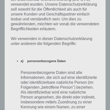
verwendet wurden. Unsere Datenschutzerklärung
Umso mehr Sims du zu solchen Ereignissen schickst, umso mehr
soll sowohl für die Öffentlichkeit als auch für
Simoleons wirst du in Sims Mobile generieren. Beachte aber auch
unsere Kunden und Geschäftspartner einfach
Tipp 5 und 7, denn nicht immer ist dies am sinnvollsten.
lesbar und verständlich sein. Um dies zu
gewährleisten, möchten wir vorab die verwendeten
Begrifflichkeiten erläutern.
Tipp 5: Schau in die Missionen und erledige
diese
Wir verwenden in dieser Datenschutzerklärung
unter anderem die folgenden Begriffe:
Kurz nochmal eingehend auf Tipp 4: Solltest du eine Mission
bekommen, die beinhaltet ein Beziehungsereignis zu beenden,
solltest du dies jederzeit bevorzugen. Nur wenn du nämlich eine
a) personenbezogene Daten
Mission beendest, wird auch eine neue freigeschaltet. Und Missionen
sind enorm wichtig, um an die SimCash zu gelangen, die in Tipp 6
Personenbezogene Daten sind alle
verlangt werden. Daher erledige unbedingt die Missionen, denn so
Informationen, die sich auf eine identifizierte
wirst du auch ohne den Einsatz von Echtgeld an die SimCash
oder identifizierbare natürliche Person (im
gelangen, um einen dritten Sim freizuschalten.
Folgenden „betroffene Person") beziehen.
Als identifizierbar wird eine natürliche
Person angesehen, die direkt oder indirekt,
insbesondere mittels Zuordnung zu einer
Kennung wie einem Namen, zu einer