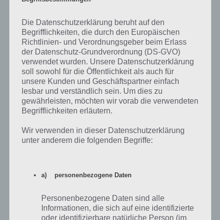
Die Datenschutzerklärung beruht auf den
Antworten
2
Begrifflichkeiten, die durch den Europäischen
Richtlinien- und Verordnungsgeber beim Erlass
der Datenschutz-Grundverordnung (DS-GVO)
verwendet wurden. Unsere Datenschutzerklärung
Trollbiene
soll sowohl für die Öffentlichkeit als auch für
23.09.2023 06:18
unsere Kunden und Geschäftspartner einfach
Ich hänge in der Boutique fest und komme nicht mehr raus.
lesbar und verständlich sein. Um dies zu
Sobald ich auf die Schaltfläche klicke um das gute Stück zu erhalten,
gewährleisten, möchten wir vorab die verwendeten
schließt sich das Spiel und beim Neustart Lande ich wieder in der
Begrifflichkeiten erläutern.
Boutique.
Wir verwenden in dieser Datenschutzerklärung
unter anderem die folgenden Begriffe:
Antworten
0
a) personenbezogene Daten
Elise
15.02.2022 01:12
Personenbezogene Daten sind alle
Seit ein paar Tagen habe ich links oben im Bildschirm die Nachricht
Informationen, die sich auf eine identifizierte
einen Sim eingeblendet, dass es sich lohnt die neuen Festival
oder identifizierbare natürliche Person (im