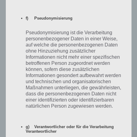
Antworten
0
f) Pseudonymisierung
Vera
Pseudonymisierung ist die Verarbeitung
Antwort auf
Elise
21.02.2022 20:33
personenbezogener Daten in einer Weise,
Habe es auch ! Total nervig
auf welche die personenbezogenen Daten
ohne Hinzuziehung zusätzlicher
Informationen nicht mehr einer spezifischen
Antworten
0
betroffenen Person zugeordnet werden
können, sofern diese zusätzlichen
Informationen gesondert aufbewahrt werden
Anonym
und technischen und organisatorischen
Antwort auf
Elise
27.02.2022 22:51
Maßnahmen unterliegen, die gewährleisten,
dass die personenbezogenen Daten nicht
Das gleiche habe ich auch, mittlerweile lässt sich mein sims
einer identifizierten oder identifizierbaren
mobile Spiel seit 2 Wochen nicht mehr öffnen….alles wegen
natürlichen Person zugewiesen werden.
dieser bugs!
Antworten
0
g) Verantwortlicher oder für die Verarbeitung
Verantwortlicher