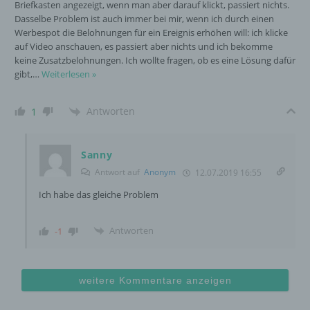
Briefkasten angezeigt, wenn man aber darauf klickt, passiert nichts.
und die Datensicherheit in unserem Unternehmen
Dasselbe Problem ist auch immer bei mir, wenn ich durch einen
zu erhöhen, um letztlich ein optimales
Werbespot die Belohnungen für ein Ereignis erhöhen will: ich klicke
Schutzniveau für die von uns verarbeiteten
auf Video anschauen, es passiert aber nichts und ich bekomme
personenbezogenen Daten sicherzustellen. Die
keine Zusatzbelohnungen. Ich wollte fragen, ob es eine Lösung dafür
anonymen Daten der Server-Logfiles werden
gibt,
…
Weiterlesen »
getrennt von allen durch eine betroffene Person
angegebenen personenbezogenen Daten
Antworten
gespeichert.
1
Sanny
Registrierung auf unserer Internetseite
Antwort auf
Anonym
12.07.2019 16:55
Die betroffene Person hat die Möglichkeit, sich auf
Ich habe das gleiche Problem
der Internetseite des für die Verarbeitung
Verantwortlichen unter Angabe von
Antworten
-1
personenbezogenen Daten zu registrieren.
Welche personenbezogenen Daten dabei an den
für die Verarbeitung Verantwortlichen übermittelt
werden, ergibt sich aus der jeweiligen
weitere Kommentare anzeigen
Eingabemaske, die für die Registrierung
verwendet wird. Die von der betroffenen Person