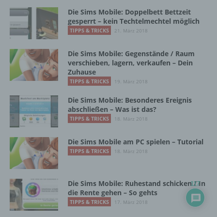
Adresse) umfasst. Sofern eine betroffene Person
Die Sims Mobile: Doppelbett Bettzeit
per E-Mail oder über ein Kontaktformular den
gesperrt – kein Techtelmechtel möglich
Kontakt mit dem für die Verarbeitung
TIPPS & TRICKS
21. März 2018
Verantwortlichen aufnimmt, werden die von der
betroffenen Person übermittelten
Die Sims Mobile: Gegenstände / Raum
personenbezogenen Daten automatisch
verschieben, lagern, verkaufen – Dein
gespeichert. Solche auf freiwilliger Basis von einer
Zuhause
betroffenen Person an den für die Verarbeitung
TIPPS & TRICKS
19. März 2018
Verantwortlichen übermittelten
personenbezogenen Daten werden für Zwecke der
Die Sims Mobile: Besonderes Ereignis
Bearbeitung oder der Kontaktaufnahme zur
abschließen – Was ist das?
betroffenen Person gespeichert. Es erfolgt keine
TIPPS & TRICKS
18. März 2018
Weitergabe dieser personenbezogenen Daten an
Dritte.
Die Sims Mobile am PC spielen – Tutorial
TIPPS & TRICKS
18. März 2018
Kommentarfunktion im Blog auf der Internetseite
Die Sims Mobile: Ruhestand schicken / In
117
Wir bieten den Nutzern auf einem Blog, der sich
die Rente gehen – So gehts
auf der Internetseite des für die Verarbeitung
TIPPS & TRICKS
17. März 2018
Verantwortlichen befindet, die Möglichkeit,