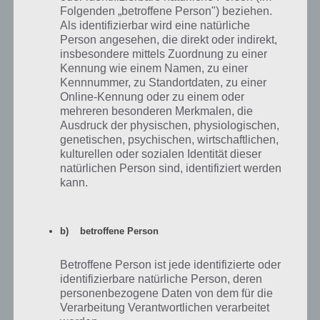
Aufgaben anzusehen. Es ist eines dieser dialogfenster welche
Folgenden „betroffene Person") beziehen.
eigentlich beim weiterklicken weg gehen. Ich kann weder neue
Als identifizierbar wird eine natürliche
Festivslaktionen sehen noch die Nachricht verschwinden lassen.
Person angesehen, die direkt oder indirekt,
Deinstallieren brachte nichts … Bin genervt weil ich das Festival jetzt
insbesondere mittels Zuordnung zu einer
verpasse (?) Und die Angaben wie viel Geld ich hab bedeckt ist. Hat
Kennung wie einem Namen, zu einer
wer einen Rat ?
Kennnummer, zu Standortdaten, zu einer
Online-Kennung oder zu einem oder
mehreren besonderen Merkmalen, die
Antworten
7
Ausdruck der physischen, physiologischen,
genetischen, psychischen, wirtschaftlichen,
kulturellen oder sozialen Identität dieser
Anonym
natürlichen Person sind, identifiziert werden
kann.
Antwort auf
Elise
15.02.2022 19:14
Habe das gleiche Problem
b) betroffene Person
Antworten
1
Betroffene Person ist jede identifizierte oder
identifizierbare natürliche Person, deren
personenbezogene Daten von dem für die
Alex
Antwort auf
Elise
15.02.2022 20:49
Verarbeitung Verantwortlichen verarbeitet