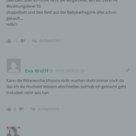
beenden, aber ich finde nicht die Möglichkeit. Bin auf Level 14,
Beziehungslevel 10.
Cookies / SessionStorage / LocalStorage
Doppelbett und den Rest aus der Babykathegorie alles schon
gekauft…
Hilfe?!
Die Internetseiten verwenden teilweise so
genannte Cookies, LocalStorage und
SessionStorage. Dies dient dazu, unser Angebot
Antworten
-1
nutzerfreundlicher, effektiver und sicherer zu
machen. Local Storage und SessionStorage ist
eine Technologie, mit welcher ihr Browser Daten
auf Ihrem Computer oder mobilen Gerät
abspeichert. Cookies sind Textdateien, welche
Eva Wolff
10.02.2020 22:33
über einen Internetbrowser auf einem
Kann die flitterwoche Mission nicht machen steht immer noch da
Computersystem abgelegt und gespeichert
das ich die Hochzeit Mission abschließen soll hab ich gemacht geht
werden. Sie können die Verwendung von Cookies,
trotzdem nicht was tun
LocalStorage und SessionStorage durch
entsprechende Einstellung in Ihrem Browser
verhindern.
Antworten
0
Zahlreiche Internetseiten und Server verwenden
Cookies. Viele Cookies enthalten eine sogenannte
Cookie-ID. Eine Cookie-ID ist eine eindeutige
Kennung des Cookies. Sie besteht aus einer