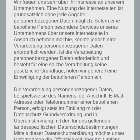
Kommentaren. Nicht immer muss es sich um ein Bug oder Problem
Wir freuen uns sehr über Ihr Interesse an unserem
handeln, denn ab und zu liegt es auch an der Bedienung der App.
Unternehmen. Eine Nutzung der Internetseiten ist
grundsätzlich ohne jede Angabe
personenbezogener Daten möglich. Sofern eine
betroffene Person besondere Services unseres
Unternehmens über unsere Internetseite in
Auf WhatsApp teilen
Teilen auf Facebook
Anspruch nehmen möchte, könnte jedoch eine
Verarbeitung personenbezogener Daten
Tweet auf Twitter
erforderlich werden. Ist die Verarbeitung
personenbezogener Daten erforderlich und
besteht für eine solche Verarbeitung keine
gesetzliche Grundlage, holen wir generell eine
Einwilligung der betroffenen Person ein.
Mehr Artikel hier auf Touchportal
Die Verarbeitung personenbezogener Daten,
beispielsweise des Namens, der Anschrift, E-Mail-
Adresse oder Telefonnummer einer betroffenen
Person, erfolgt stets im Einklang mit der
Datenschutz-Grundverordnung und in
Übereinstimmung mit den für uns geltenden
landesspezifischen Datenschutzbestimmungen.
Mittels dieser Datenschutzerklärung möchte unser
Unternehmen die Öffentlichkeit über Art, Umfang