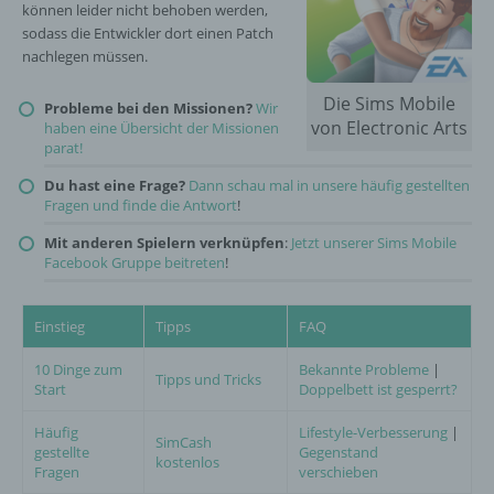
können leider nicht behoben werden,
sodass die Entwickler dort einen Patch
nachlegen müssen.
Die Sims Mobile
Probleme bei den Missionen?
Wir
von Electronic Arts
haben eine Übersicht der Missionen
parat!
Du hast eine Frage?
Dann schau mal in unsere häufig gestellten
Fragen und finde die Antwort
!
Mit anderen Spielern verknüpfen
:
Jetzt unserer Sims Mobile
Facebook Gruppe beitreten
!
Einstieg
Tipps
FAQ
10 Dinge zum
Bekannte Probleme
|
Tipps und Tricks
Start
Doppelbett ist gesperrt?
Häufig
Lifestyle-Verbesserung
|
SimCash
gestellte
Gegenstand
kostenlos
Fragen
verschieben