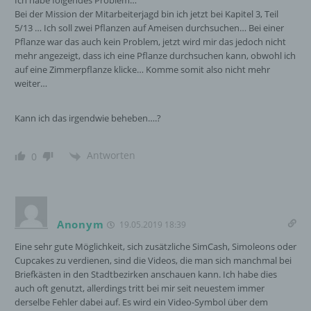
Ich habe folgendes Problem…
Protokoll-Adresse (IP-Adresse), (7) der Internet-
Bei der Mission der Mitarbeiterjagd bin ich jetzt bei Kapitel 3, Teil
Service-Provider des zugreifenden Systems und
5/13 … Ich soll zwei Pflanzen auf Ameisen durchsuchen… Bei einer
(8) sonstige ähnliche Daten und Informationen, die
Pflanze war das auch kein Problem, jetzt wird mir das jedoch nicht
der Gefahrenabwehr im Falle von Angriffen auf
mehr angezeigt, dass ich eine Pflanze durchsuchen kann, obwohl ich
unsere informationstechnologischen Systeme
auf eine Zimmerpflanze klicke… Komme somit also nicht mehr
dienen.
weiter…
Bei der Nutzung dieser allgemeinen Daten und
Informationen ziehen wird keine Rückschlüsse auf
Kann ich das irgendwie beheben….?
die betroffene Person. Diese Informationen werden
vielmehr benötigt, um (1) die Inhalte unserer
Antworten
0
Internetseite korrekt auszuliefern, (2) die Inhalte
unserer Internetseite sowie die Werbung für diese
zu optimieren, (3) die dauerhafte
Funktionsfähigkeit unserer
informationstechnologischen Systeme und der
Anonym
19.05.2019 18:39
Technik unserer Internetseite zu gewährleisten
sowie (4) um Strafverfolgungsbehörden im Falle
Eine sehr gute Möglichkeit, sich zusätzliche SimCash, Simoleons oder
eines Cyberangriffes die zur Strafverfolgung
Cupcakes zu verdienen, sind die Videos, die man sich manchmal bei
notwendigen Informationen bereitzustellen. Diese
Briefkästen in den Stadtbezirken anschauen kann. Ich habe dies
anonym erhobenen Daten und Informationen
auch oft genutzt, allerdings tritt bei mir seit neuestem immer
werden durch uns daher einerseits statistisch und
derselbe Fehler dabei auf. Es wird ein Video-Symbol über dem
ferner mit dem Ziel ausgewertet, den Datenschutz