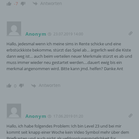
Nutzern die Verwendung unserer Internetseite zu
Antworten
-7
erleichtern. Der Benutzer einer Internetseite, die
Cookies verwendet, muss beispielsweise nicht bei
jedem Besuch der Internetseite erneut seine
Zugangsdaten eingeben, weil dies von der
Anonym
Internetseite und dem auf dem Computersystem
23.07.2019 14:00
des Benutzers abgelegten Cookie übernommen
Hallo, jedesmal wenn ich meine sims in Rente schicke und eine
wird. Ein weiteres Beispiel ist das Cookie eines
erbstückkiste bekomme, stürzt das Spiel ab… ärgerlich weil die Kiste
Warenkorbes im Online-Shop. Der Online-Shop
dann weg ist… auch beim verteilen neuer Merkmale stürzt es ab und
merkt sich die Artikel, die ein Kunde in den
muss immer wieder neu gestartet werden….dauert ewig bis ein
virtuellen Warenkorb gelegt hat, über ein Cookie.
merkmal angenommen wird. Bitte kann jmd. helfen? Danke Ant
Die betroffene Person kann die Setzung von
Cookies durch unsere Internetseite jederzeit
Antworten
0
mittels einer entsprechenden Einstellung des
genutzten Internetbrowsers verhindern und damit
der Setzung von Cookies dauerhaft
widersprechen. Ferner können bereits gesetzte
Cookies jederzeit über einen Internetbrowser oder
Anonym
17.06.2019 01:20
andere Softwareprogramme gelöscht werden. Dies
Hallo, ich habe folgendes Problem: Ich bin Level 23 und bei mir
ist in allen gängigen Internetbrowsern möglich.
kommt seit knapp einer Woche kein Video Symbol mehr über dem
Deaktiviert die betroffene Person die Setzung von
Briefkasten und auch nicht als vefdopplungsmöglichkeit für