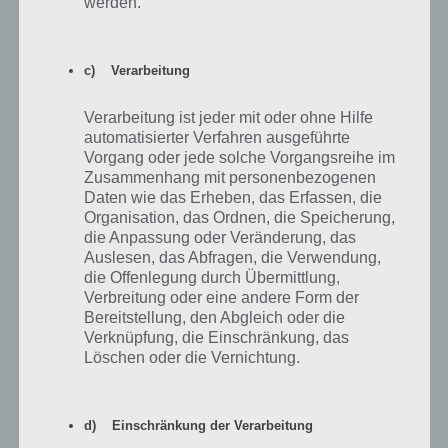
werden.
Ich habe das gleiche Problem!
Außerdem sind immer mehr Ereignisse nicht mehr
c) Verarbeitung
durchführbar, egal, ob es sich um Ereignisse mit Objekten
(Sofa), Beziehungsereignisse oder Karriereereignisse
Verarbeitung ist jeder mit oder ohne Hilfe
handelt.
automatisierter Verfahren ausgeführte
Neuinstallation etc. war erfolglos.
Vorgang oder jede solche Vorgangsreihe im
Zusammenhang mit personenbezogenen
Antworten
0
Daten wie das Erheben, das Erfassen, die
Organisation, das Ordnen, die Speicherung,
die Anpassung oder Veränderung, das
Auslesen, das Abfragen, die Verwendung,
die Offenlegung durch Übermittlung,
Alina
Antwort auf
Alex
07.03.2022 18:19
Verbreitung oder eine andere Form der
Genau das gleiche Problem habe ich auch!
Bereitstellung, den Abgleich oder die
Verknüpfung, die Einschränkung, das
Löschen oder die Vernichtung.
Antworten
0
d) Einschränkung der Verarbeitung
Saskia