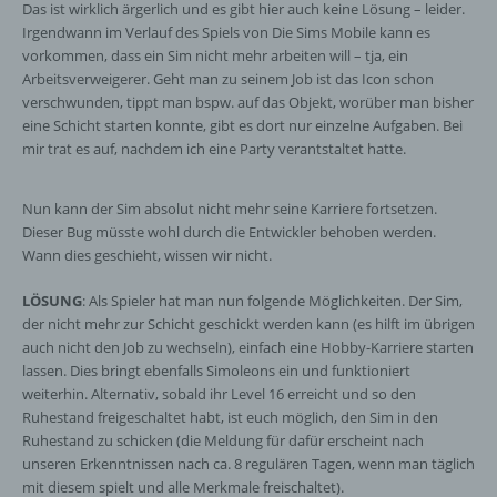
Das ist wirklich ärgerlich und es gibt hier auch keine Lösung – leider.
Irgendwann im Verlauf des Spiels von Die Sims Mobile kann es
vorkommen, dass ein Sim nicht mehr arbeiten will – tja, ein
Arbeitsverweigerer. Geht man zu seinem Job ist das Icon schon
verschwunden, tippt man bspw. auf das Objekt, worüber man bisher
eine Schicht starten konnte, gibt es dort nur einzelne Aufgaben. Bei
mir trat es auf, nachdem ich eine Party verantstaltet hatte.
Nun kann der Sim absolut nicht mehr seine Karriere fortsetzen.
Dieser Bug müsste wohl durch die Entwickler behoben werden.
Wann dies geschieht, wissen wir nicht.
LÖSUNG
: Als Spieler hat man nun folgende Möglichkeiten. Der Sim,
der nicht mehr zur Schicht geschickt werden kann (es hilft im übrigen
auch nicht den Job zu wechseln), einfach eine Hobby-Karriere starten
lassen. Dies bringt ebenfalls Simoleons ein und funktioniert
weiterhin. Alternativ, sobald ihr Level 16 erreicht und so den
Ruhestand freigeschaltet habt, ist euch möglich, den Sim in den
Ruhestand zu schicken (die Meldung für dafür erscheint nach
unseren Erkenntnissen nach ca. 8 regulären Tagen, wenn man täglich
mit diesem spielt und alle Merkmale freischaltet).