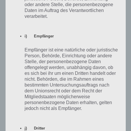
Jenny
30.04.2021 21:34
oder andere Stelle, die personenbezogene
Daten im Auftrag des Verantwortlichen
Hello, ich habe seit mehreren Tagen das Problem, dass ich von
verarbeitet.
anderen Freunden die Häuser nicht mehr ansehen kann. Also der
Button ist bei mir nicht bedienbar. Woran könnte das liegen. Ich
habe auch schon alles probiert den Fehler zu beheben, sogar
i) Empfänger
deinstallieren … dennoch hat sich nichts geändert. Gibts vllt noch
eine andere Möglichkeit? Ich hoffe jemand kann mir helfen :)
Empfänger ist eine natürliche oder juristische
Person, Behörde, Einrichtung oder andere
Antworten
0
Stelle, der personenbezogene Daten
offengelegt werden, unabhängig davon, ob
es sich bei ihr um einen Dritten handelt oder
nicht. Behörden, die im Rahmen eines
bestimmten Untersuchungsauftrags nach
June
27.08.2020 11:45
dem Unionsrecht oder dem Recht der
Mehrere gekaufte Gegenstände, und nun auch eine
Mitgliedstaaten möglicherweise
Beziehungsgeschichte Level 5 verschwunden.
personenbezogene Daten erhalten, gelten
Der oben beschriebene Support- Kontakt ist praktisch nicht
jedoch nicht als Empfänger.
existent.
Schriftlich bekomme ich nur eine Eingangsbestätigung, und dann
eine Mail, ob das Problem gelöst wurde. Gelöst wurde aber nichts,
j) Dritter