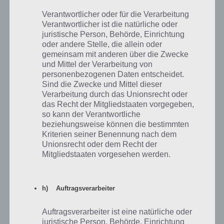
Verantwortlicher oder für die Verarbeitung
Verantwortlicher ist die natürliche oder
Dascha
23.08.2021 10:21
juristische Person, Behörde, Einrichtung
Meine gekauften Gegenstände sind verschwunden und auch nicht
oder andere Stelle, die allein oder
im Inventar aufzufinden. Weiß jemand, was man da tun kann? Habe
gemeinsam mit anderen über die Zwecke
die App auch schon deinstalliert, aber die Gegenstände tauchen
und Mittel der Verarbeitung von
nicht wieder auf :/
personenbezogenen Daten entscheidet.
Sind die Zwecke und Mittel dieser
Verarbeitung durch das Unionsrecht oder
Antworten
3
das Recht der Mitgliedstaaten vorgegeben,
so kann der Verantwortliche
beziehungsweise können die bestimmten
Anonym
Kriterien seiner Benennung nach dem
Antwort auf
Dascha
15.02.2022 19:11
Unionsrecht oder dem Recht der
Mitgliedstaaten vorgesehen werden.
Ich hab das gleiche Problem seid gestern nervt total
Antworten
1
h) Auftragsverarbeiter
Auftragsverarbeiter ist eine natürliche oder
juristische Person, Behörde, Einrichtung