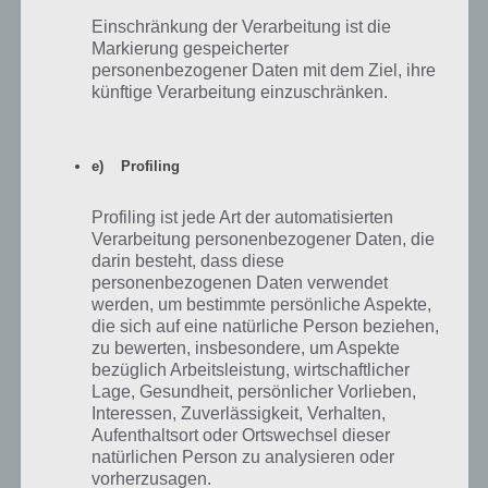
Antwort auf
Elise
16.02.2022 01:49
Einschränkung der Verarbeitung ist die
Das selbe ist bei mir die Situation.
Markierung gespeicherter
Habe bis jetzt noch keine Möglichkeit oder Lösung
personenbezogener Daten mit dem Ziel, ihre
gefunden um das zu beheben.
künftige Verarbeitung einzuschränken.
So, weiter zu machen ist auch recht nervig.
Für mich persönlich 🙈😤
e) Profiling
Falls jetzt die Lösung findet oder hat..
Profiling ist jede Art der automatisierten
Verarbeitung personenbezogener Daten, die
darin besteht, dass diese
#addme
personenbezogenen Daten verwendet
werden, um bestimmte persönliche Aspekte,
Antworten
die sich auf eine natürliche Person beziehen,
0
zu bewerten, insbesondere, um Aspekte
bezüglich Arbeitsleistung, wirtschaftlicher
Lage, Gesundheit, persönlicher Vorlieben,
Anonym
Interessen, Zuverlässigkeit, Verhalten,
Antwort auf
Elise
16.02.2022 23:19
Aufenthaltsort oder Ortswechsel dieser
Bei mir auch so
natürlichen Person zu analysieren oder
vorherzusagen.