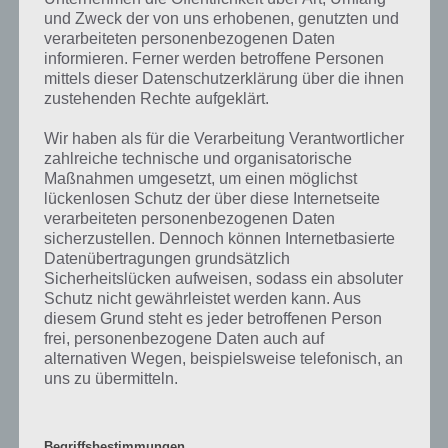
und Zweck der von uns erhobenen, genutzten und
verarbeiteten personenbezogenen Daten
informieren. Ferner werden betroffene Personen
mittels dieser Datenschutzerklärung über die ihnen
117
KOMMENTARE
zustehenden Rechte aufgeklärt.
neuste
Wir haben als für die Verarbeitung Verantwortlicher
zahlreiche technische und organisatorische
Maßnahmen umgesetzt, um einen möglichst
lückenlosen Schutz der über diese Internetseite
Christian
07.05.2024 19:20
verarbeiteten personenbezogenen Daten
sicherzustellen. Dennoch können Internetbasierte
Hallo zusammen… Brauche Hilfe. Ich benutze SIMS MOBILE ( Spiel-
Datenübertragungen grundsätzlich
Level 49 ) und Geld investiert! Nun: Während des Spielens wurde ich
Sicherheitslücken aufweisen, sodass ein absoluter
plötzlich aus der App rausgeworfen als ich ein Standardtreffen
Schutz nicht gewährleistet werden kann. Aus
ausgewählt hatte ( Eigener SIMs )… Jetzt klappt nichts mehr. Sobald
diesem Grund steht es jeder betroffenen Person
ich wieder rein gehe, lädt es kurtz dann wirft es mich wieder raus! Ein
frei, personenbezogene Daten auch auf
einziges Mal wurde eine Fehlermeldung angezeigt
alternativen Wegen, beispielsweise telefonisch, an
(Fehlerverbindung vom Server) Hab es neu aufgespielt und neu vom
uns zu übermitteln.
Account Wieder hergestellt. Sobald es komplett geladen wurde,
werde ich ebenfalls aus der App geworfen! Gerät neu gestartet und
ebenfalls neu angemeldet – Gleiches Spiel, auch mit anderem
Gerät…
…
Weiterlesen »
Begriffsbestimmungen