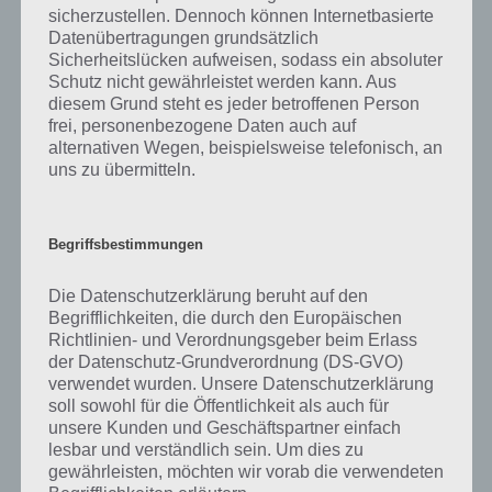
sicherzustellen. Dennoch können Internetbasierte
Datenübertragungen grundsätzlich
Sicherheitslücken aufweisen, sodass ein absoluter
Schutz nicht gewährleistet werden kann. Aus
diesem Grund steht es jeder betroffenen Person
frei, personenbezogene Daten auch auf
alternativen Wegen, beispielsweise telefonisch, an
uns zu übermitteln.
Begriffsbestimmungen
Die Datenschutzerklärung beruht auf den
Begrifflichkeiten, die durch den Europäischen
Richtlinien- und Verordnungsgeber beim Erlass
Mit Level 8 wird dann der erste Hobby-Gegenstand
der Datenschutz-Grundverordnung (DS-GVO)
freigeschaltet, den du in Sims Mobile bauen kannst
verwendet wurden. Unsere Datenschutzerklärung
soll sowohl für die Öffentlichkeit als auch für
unsere Kunden und Geschäftspartner einfach
lesbar und verständlich sein. Um dies zu
Platziere den Herd
gewährleisten, möchten wir vorab die verwendeten