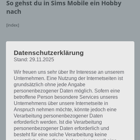
So gehst du in Sims Mobile ein Hobby
nach
[index]
So schaltest du die Hobby-Geschichte frei
Datenschutzerklärung
Tippst du unten links auf das Icon über dem Auto, so siehst du die
Stand: 29.11.2025
aktuellen Geschichten deines Sims. Der zweite Punkt “Hobby-
Geschichten” bleiben dir jedoch lange verwehrt. Um eine Hobby-
Wir freuen uns sehr über Ihr Interesse an unserem
Geschichte starten zu können, wird ein Hobby-Objekt in Sims Mobile
Unternehmen. Eine Nutzung der Internetseiten ist
benötigt. Und ein solches gibt es es mit Level 8. Also erreiche
grundsätzlich ohne jede Angabe
zunächst einmal dieses Level!
personenbezogener Daten möglich. Sofern eine
betroffene Person besondere Services unseres
Unternehmens über unsere Internetseite in
Anspruch nehmen möchte, könnte jedoch eine
Verarbeitung personenbezogener Daten
erforderlich werden. Ist die Verarbeitung
personenbezogener Daten erforderlich und
besteht für eine solche Verarbeitung keine