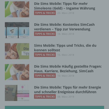
offengelegt werden, unabhängig davon, ob
Die Sims Mobile: Tipps für mehr
es sich bei ihr um einen Dritten handelt oder
Simoleons (Geld) – Ingame Währung
nicht. Behörden, die im Rahmen eines
TIPPS & TRICKS
23. März 2018
bestimmten Untersuchungsauftrags nach
dem Unionsrecht oder dem Recht der
Die Sims Mobile: Kostenlos SimCash
Mitgliedstaaten möglicherweise
verdienen – Tipp zur Verwendung
personenbezogene Daten erhalten, gelten
TIPPS & TRICKS
18. März 2018
jedoch nicht als Empfänger.
Sims Mobile: Tipps und Tricks, die du
kennen solltest
j) Dritter
TIPPS & TRICKS
15. März 2018
Dritter ist eine natürliche oder juristische
Die Sims Mobile Häufig gestellte Fragen:
Person, Behörde, Einrichtung oder andere
Haus, Karriere, Beziehung, SimCash
Stelle außer der betroffenen Person, dem
TIPPS & TRICKS
10. März 2018
Verantwortlichen, dem Auftragsverarbeiter
und den Personen, die unter der
Die Sims Mobile: Tipps für mehr Energie
unmittelbaren Verantwortung des
und schneller Ereignisse durchführen
Verantwortlichen oder des
TIPPS & TRICKS
08. März 2018
Auftragsverarbeiters befugt sind, die
personenbezogenen Daten zu verarbeiten.