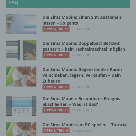
FAQ
k) Einwilligung
Die Sims Mobile: Einen Sim ausziehen
lassen – So gehts
Einwilligung ist jede von der betroffenen
TIPPS & TRICKS
23. März 2018
Person freiwillig für den bestimmten Fall in
informierter Weise und unmissverständlich
Die Sims Mobile: Doppelbett Bettzeit
abgegebene Willensbekundung in Form
gesperrt – kein Techtelmechtel möglich
einer Erklärung oder einer sonstigen
TIPPS & TRICKS
21. März 2018
eindeutigen bestätigenden Handlung, mit der
die betroffene Person zu verstehen gibt, dass
Die Sims Mobile: Gegenstände / Raum
sie mit der Verarbeitung der sie betreffenden
verschieben, lagern, verkaufen – Dein
personenbezogenen Daten einverstanden
Zuhause
ist.
TIPPS & TRICKS
19. März 2018
Die Sims Mobile: Besonderes Ereignis
Name und Anschrift des für die Verarbeitung
abschließen – Was ist das?
Verantwortlichen
TIPPS & TRICKS
18. März 2018
Verantwortlicher im Sinne der Datenschutz-
Die Sims Mobile am PC spielen – Tutorial
Grundverordnung, sonstiger in den Mitgliedstaaten
TIPPS & TRICKS
18. März 2018
der Europäischen Union geltenden