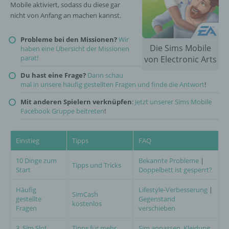
Mobile aktiviert, sodass du diese gar
nicht von Anfang an machen kannst.
Probleme bei den Missionen?
Wir
Die Sims Mobile
haben eine Übersicht der Missionen
parat!
von Electronic Arts
Du hast eine Frage?
Dann schau
mal in unsere häufig gestellten Fragen und finde die Antwort
!
Mit anderen Spielern verknüpfen
:
Jetzt unserer Sims Mobile
Facebook Gruppe beitreten
!
Einstieg
Tipps
FAQ
10 Dinge zum
Bekannte Probleme
|
Tipps und Tricks
Start
Doppelbett ist gesperrt?
Häufig
Lifestyle-Verbesserung
|
SimCash
gestellte
Gegenstand
kostenlos
Fragen
verschieben
3. Sim Slot
Tipps für mehr
Sim anpassen, Kleidung