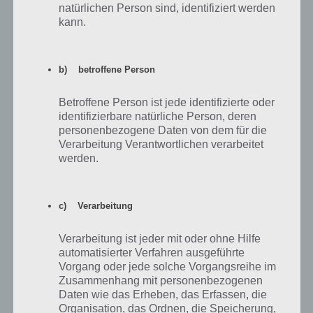
natürlichen Person sind, identifiziert werden
kann.
Den Herd findest du dann im Baumenü, welchen du
b) betroffene Person
anschließend platzieren kannst
Betroffene Person ist jede identifizierte oder
identifizierbare natürliche Person, deren
Starte das Ereignis
personenbezogene Daten von dem für die
Verarbeitung Verantwortlichen verarbeitet
Hast du auf den Herd getippt, sollte es bei dir so ähnlich wie auf dem
werden.
Bild aussehen. Bei mir heißt die Geschichte “Jetzt wird gekocht”.
WICHTIG: Tippe auf das Bild, um die Geschichte und das Kochhobby
c) Verarbeitung
zu starten (nicht auf den Button “Später wählen” – damit startet das
ganze nicht). Hast du auf das Bild getippt, geht das Ereignis auch
Verarbeitung ist jeder mit oder ohne Hilfe
sogleich los.
automatisierter Verfahren ausgeführte
Vorgang oder jede solche Vorgangsreihe im
Zusammenhang mit personenbezogenen
Daten wie das Erheben, das Erfassen, die
Organisation, das Ordnen, die Speicherung,