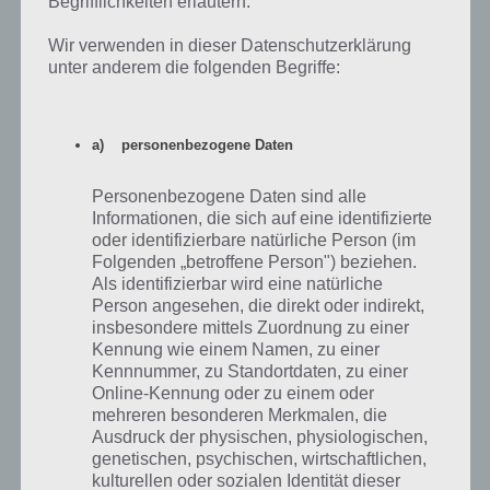
Begrifflichkeiten erläutern.
Damit du das Hobby starten kannst, musst du den einfachen Herd
(es gibt auch einen Herd Salbei, aber der kostet gleich deutlich mehr)
Wir verwenden in dieser Datenschutzerklärung
errichten. Dieser kostet dich Simoleons und Einrichtungstickets.
unter anderem die folgenden Begriffe:
Letzteres bekommst du durch Karrieren als Belohnung. Später dann
aber auch durch deine Hobbys.
a) personenbezogene Daten
Tippe nach dem Bau des Herd diesen einfach an und unten findest
du dann ein mögliches Ereignis mit dem Titel “Kurze Übungseinheit”.
Personenbezogene Daten sind alle
Informationen, die sich auf eine identifizierte
oder identifizierbare natürliche Person (im
Folgenden „betroffene Person") beziehen.
Als identifizierbar wird eine natürliche
Person angesehen, die direkt oder indirekt,
insbesondere mittels Zuordnung zu einer
Kennung wie einem Namen, zu einer
Kennnummer, zu Standortdaten, zu einer
Online-Kennung oder zu einem oder
mehreren besonderen Merkmalen, die
Ausdruck der physischen, physiologischen,
genetischen, psychischen, wirtschaftlichen,
kulturellen oder sozialen Identität dieser