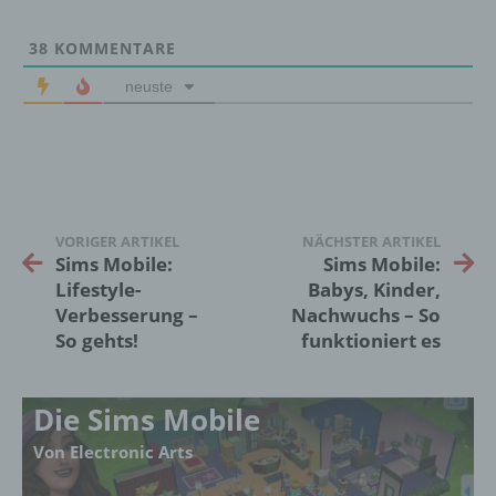
können, sofern diese zusätzlichen
Informationen gesondert aufbewahrt werden
und technischen und organisatorischen
38
KOMMENTARE
Maßnahmen unterliegen, die gewährleisten,
neuste
dass die personenbezogenen Daten nicht
einer identifizierten oder identifizierbaren
natürlichen Person zugewiesen werden.
g) Verantwortlicher oder für die Verarbeitung
Verantwortlicher
VORIGER ARTIKEL
NÄCHSTER ARTIKEL
Sims Mobile:
Sims Mobile:
Verantwortlicher oder für die Verarbeitung
Lifestyle-
Babys, Kinder,
Verantwortlicher ist die natürliche oder
Verbesserung –
Nachwuchs – So
juristische Person, Behörde, Einrichtung
So gehts!
funktioniert es
oder andere Stelle, die allein oder
gemeinsam mit anderen über die Zwecke
und Mittel der Verarbeitung von
Die Sims Mobile
personenbezogenen Daten entscheidet.
Sind die Zwecke und Mittel dieser
Von Electronic Arts
Verarbeitung durch das Unionsrecht oder
das Recht der Mitgliedstaaten vorgegeben,