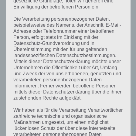
gesetzliche Grundlage, holen wir generell eine
Einwilligung der betroffenen Person ein.
Die Verarbeitung personenbezogener Daten,
beispielsweise des Namens, der Anschrift, E-Mail-
Adresse oder Telefonnummer einer betroffenen
Person, erfolgt stets im Einklang mit der
Datenschutz-Grundverordnung und in
Übereinstimmung mit den für uns geltenden
landesspezifischen Datenschutzbestimmungen.
Zu Beginn kannst du noch keine Hobby-Geschichte
Mittels dieser Datenschutzerklärung möchte unser
starten, da das Hobby-Objekt fehlt
Unternehmen die Öffentlichkeit über Art, Umfang
und Zweck der von uns erhobenen, genutzten und
verarbeiteten personenbezogenen Daten
informieren. Ferner werden betroffene Personen
Erreiche Level 8
mittels dieser Datenschutzerklärung über die ihnen
zustehenden Rechte aufgeklärt.
Sobald du Level 8 erreicht hast (das schaffst du durch Starten und
Beenden von Ereignissen, Partys, Lösen von Aufgaben von der To-
Wir haben als für die Verarbeitung Verantwortlicher
do-Liste und Missionen), wird dein erstes Hobby-Objekt
zahlreiche technische und organisatorische
freigeschaltet: Ein einfacher Herd. Damit kannst du einem
Maßnahmen umgesetzt, um einen möglichst
Kochhobby nachgehen.
lückenlosen Schutz der über diese Internetseite
verarbeiteten personenbezogenen Daten