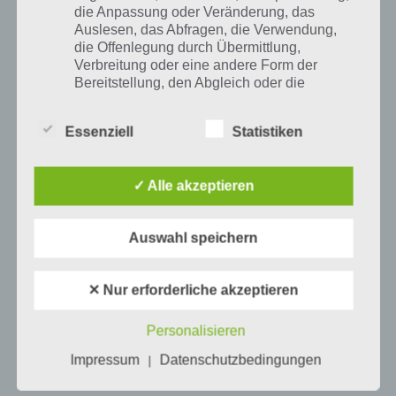
die Anpassung oder Veränderung, das
Auslesen, das Abfragen, die Verwendung,
die Offenlegung durch Übermittlung,
Verbreitung oder eine andere Form der
Bereitstellung, den Abgleich oder die
Verknüpfung, die Einschränkung, das
Löschen oder die Vernichtung.
Essenziell
Statistiken
d) Einschränkung der Verarbeitung
✓ Alle akzeptieren
Einschränkung der Verarbeitung ist die
Tippe nun oben auf das Bild und schon startest du
Markierung gespeicherter
Auswahl speichern
das neue Ereignis
personenbezogener Daten mit dem Ziel, ihre
künftige Verarbeitung einzuschränken.
✕ Nur erforderliche akzeptieren
Weiteres zum Thema Hobby in Sims Mobile
Personalisieren
e) Profiling
Hast du weitere Fragen oder Probleme mit den Hobbys in Sims
Impressum
Datenschutzbedingungen
|
Mobile? Dann melde dich einfach in den Kommentaren. Wir werden
Profiling ist jede Art der automatisierten
den Artikel dann entsprechend erweitern.
Verarbeitung personenbezogener Daten, die