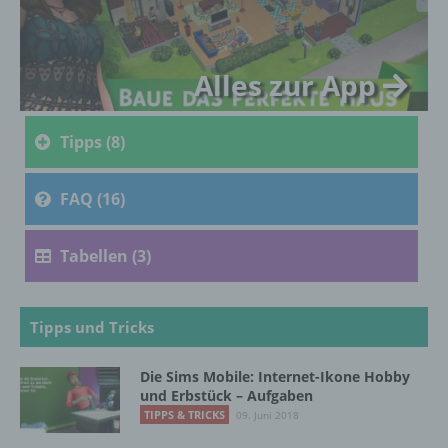
so kann der Verantwortliche
beziehungsweise können die bestimmten
Kriterien seiner Benennung nach dem
Unionsrecht oder dem Recht der
Alles zur App
Mitgliedstaaten vorgesehen werden.
Tipps (8)
h) Auftragsverarbeiter
FAQ (16)
Auftragsverarbeiter ist eine natürliche oder
juristische Person, Behörde, Einrichtung
oder andere Stelle, die personenbezogene
Tabellen (3)
Daten im Auftrag des Verantwortlichen
verarbeitet.
Tipps und Tricks
i) Empfänger
Die Sims Mobile: Internet-Ikone Hobby
Empfänger ist eine natürliche oder juristische
und Erbstück – Aufgaben
Person, Behörde, Einrichtung oder andere
TIPPS & TRICKS
09. Juni 2018
Stelle, der personenbezogene Daten