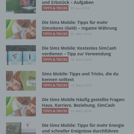
und Erbstück – Aufgaben
h) Auftragsverarbeiter
TIPPS & TRICKS
09. Juni 2018
Auftragsverarbeiter ist eine natürliche oder
Die Sims Mobile: Tipps für mehr
juristische Person, Behörde, Einrichtung
Simoleons (Geld) – Ingame Währung
oder andere Stelle, die personenbezogene
TIPPS & TRICKS
23. März 2018
Daten im Auftrag des Verantwortlichen
verarbeitet.
Die Sims Mobile: Kostenlos SimCash
verdienen – Tipp zur Verwendung
TIPPS & TRICKS
18. März 2018
i) Empfänger
Sims Mobile: Tipps und Tricks, die du
Empfänger ist eine natürliche oder juristische
kennen solltest
Person, Behörde, Einrichtung oder andere
TIPPS & TRICKS
15. März 2018
Stelle, der personenbezogene Daten
offengelegt werden, unabhängig davon, ob
Die Sims Mobile Häufig gestellte Fragen:
es sich bei ihr um einen Dritten handelt oder
Haus, Karriere, Beziehung, SimCash
nicht. Behörden, die im Rahmen eines
TIPPS & TRICKS
10. März 2018
bestimmten Untersuchungsauftrags nach
dem Unionsrecht oder dem Recht der
Mitgliedstaaten möglicherweise
Die Sims Mobile: Tipps für mehr Energie
und schneller Ereignisse durchführen
personenbezogene Daten erhalten, gelten