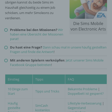
übrigen kannst du beide Sims im
Haushalt gleichzeitig zu einem Job
schicken, um mehr Simoleons zu
verdienen.
Die Sims Mobile
von Electronic Arts
Probleme bei den Missionen?
Wir
haben eine Übersicht der Missionen
parat!
Du hast eine Frage?
Dann schau mal in unsere häufig gestellten
Fragen und finde die Antwort
!
Mit anderen Spielern verknüpfen
:
Jetzt unserer Sims Mobile
Facebook Gruppe beitreten
!
Einstieg
Tipps
FAQ
10 Dinge zum
Bekannte Probleme
|
Tipps und Tricks
Start
Doppelbett ist gesperrt?
Häufig
Lifestyle-Verbesserung
|
SimCash
gestellte
Gegenstand
kostenlos