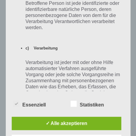
Betroffene Person ist jede identifizierte oder
identifizierbare natürliche Person, deren
personenbezogene Daten von dem für die
Verarbeitung Verantwortlichen verarbeitet
werden.
c) Verarbeitung
Um den Job deinem Sim zuzuweisen, tippe wie im
Verarbeitung ist jeder mit oder ohne Hilfe
vorigen Schritt genannt auf den pinken Aktenkoffer
automatisierter Verfahren ausgeführte
Vorgang oder jede solche Vorgangsreihe im
und dann wähle das Bild-Icon aus!
Zusammenhang mit personenbezogenen
Daten wie das Erheben, das Erfassen, die
Organisation, das Ordnen, die Speicherung,
Verdiene Simeleons mit dem neuen Job
die Anpassung oder Veränderung, das
Auslesen, das Abfragen, die Verwendung,
Essenziell
Statistiken
Von nun an wird deinem Sim der Job zugeordnet und du kannst
die Offenlegung durch Übermittlung,
Simoleons verdienen, indem du das entsprechende Ereignis in Sims
Verbreitung oder eine andere Form der
Mobile mit diesem startest. So kannst du jedem Sim aus deinem
Bereitstellung, den Abgleich oder die
✓ Alle akzeptieren
Verknüpfung, die Einschränkung, das
Haushalt einen Job zuweisen und so mit jedem auch die Simoleons
Löschen oder die Vernichtung.
verdienen.