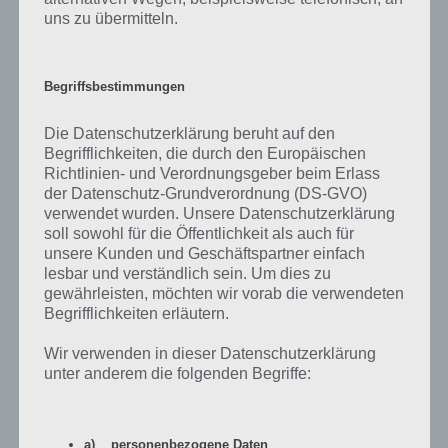
uns zu übermitteln.
Begriffsbestimmungen
Die Datenschutzerklärung beruht auf den
Begrifflichkeiten, die durch den Europäischen
Richtlinien- und Verordnungsgeber beim Erlass
der Datenschutz-Grundverordnung (DS-GVO)
verwendet wurden. Unsere Datenschutzerklärung
soll sowohl für die Öffentlichkeit als auch für
unsere Kunden und Geschäftspartner einfach
lesbar und verständlich sein. Um dies zu
gewährleisten, möchten wir vorab die verwendeten
Begrifflichkeiten erläutern.
Schalte ein neues Gebäude frei. Ist dein Sim bereits
Wir verwenden in dieser Datenschutzerklärung
vor Ort, ist auch der pinke Aktenkoffer zu sehen –
unter anderem die folgenden Begriffe:
ansonsten musst du den Sim erstmal herbeirufen
a) personenbezogene Daten