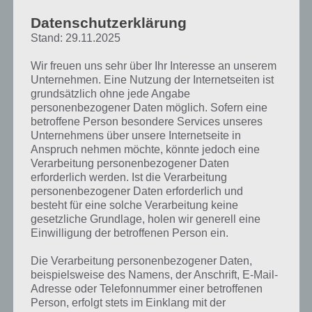
Datenschutzerklärung
So wählst du einen neuen Job für deinen
Stand: 29.11.2025
Sim aus
Wir freuen uns sehr über Ihr Interesse an unserem
Unternehmen. Eine Nutzung der Internetseiten ist
Wie du deinem Sim einen neuen Job zuweisen kannst, erkläre ich dir
grundsätzlich ohne jede Angabe
auch im Video:
personenbezogener Daten möglich. Sofern eine
betroffene Person besondere Services unseres
Unternehmens über unsere Internetseite in
Anspruch nehmen möchte, könnte jedoch eine
Verarbeitung personenbezogener Daten
erforderlich werden. Ist die Verarbeitung
personenbezogener Daten erforderlich und
besteht für eine solche Verarbeitung keine
gesetzliche Grundlage, holen wir generell eine
Einwilligung der betroffenen Person ein.
Die Verarbeitung personenbezogener Daten,
beispielsweise des Namens, der Anschrift, E-Mail-
Adresse oder Telefonnummer einer betroffenen
Person, erfolgt stets im Einklang mit der