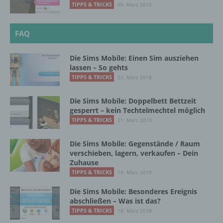
jedoch nicht als Empfänger.
TIPPS & TRICKS
08. März 2018
FAQ
j) Dritter
Die Sims Mobile: Einen Sim ausziehen
Dritter ist eine natürliche oder juristische
lassen – So gehts
Person, Behörde, Einrichtung oder andere
TIPPS & TRICKS
23. März 2018
Stelle außer der betroffenen Person, dem
Verantwortlichen, dem Auftragsverarbeiter
Die Sims Mobile: Doppelbett Bettzeit
und den Personen, die unter der
gesperrt – kein Techtelmechtel möglich
unmittelbaren Verantwortung des
TIPPS & TRICKS
21. März 2018
Verantwortlichen oder des
Auftragsverarbeiters befugt sind, die
personenbezogenen Daten zu verarbeiten.
Die Sims Mobile: Gegenstände / Raum
verschieben, lagern, verkaufen – Dein
Zuhause
TIPPS & TRICKS
19. März 2018
k) Einwilligung
Die Sims Mobile: Besonderes Ereignis
Einwilligung ist jede von der betroffenen
abschließen – Was ist das?
Person freiwillig für den bestimmten Fall in
TIPPS & TRICKS
18. März 2018
informierter Weise und unmissverständlich