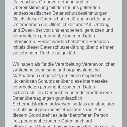
[index]
Datenschutz-Grundverordnung und in
Übereinstimmung mit den für uns geltenden
landesspezifischen Datenschutzbestimmungen.
Mittels dieser Datenschutzerklärung möchte unser
Schritt 1: Wechsle zum neuen Ort in Die
Unternehmen die Öffentlichkeit über Art, Umfang
Sims Mobile
und Zweck der von uns erhobenen, genutzten und
verarbeiteten personenbezogenen Daten
informieren. Ferner werden betroffene Personen
Im Verlauf von Die Sims Mobile schaltest du weitere Orte frei, zu
mittels dieser Datenschutzerklärung über die ihnen
Beginn hast du die Parkanlage, wenig später den Marktplatz. Beim
zustehenden Rechte aufgeklärt.
Marktplatz wirst du als erstes das Restaurant kostenlos freischalten
können, daneben gibt es auch noch das Mode-Atelier und die Klinik.
Wir haben als für die Verarbeitung Verantwortlicher
Bei allen kannst du Karriere-Geschichten starten und einen Job
zahlreiche technische und organisatorische
annehmen.
Maßnahmen umgesetzt, um einen möglichst
lückenlosen Schutz der über diese Internetseite
Sorge dafür, dass der Sim, welchem du einen neuen Job zuweisen
verarbeiteten personenbezogenen Daten
möchtest, gerade nichts zu tun hat und in keinem Ereignis ist.
sicherzustellen. Dennoch können Internetbasierte
Wechsle nun zum neuen Ort.
Datenübertragungen grundsätzlich
Sicherheitslücken aufweisen, sodass ein absoluter
WICHTIG: Wähle deinen Sim unten aus der Leiste aus, welchem
Schutz nicht gewährleistet werden kann. Aus
du den Job zuweisen möchtest. Ist dieser noch nicht am Ort,
diesem Grund steht es jeder betroffenen Person
tippe sein Bild unten an und sage dann “Herbeirufen”!
frei, personenbezogene Daten auch auf
alternativen Wegen, beispielsweise telefonisch, an