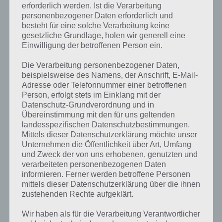
erforderlich werden. Ist die Verarbeitung
personenbezogener Daten erforderlich und
besteht für eine solche Verarbeitung keine
gesetzliche Grundlage, holen wir generell eine
Einwilligung der betroffenen Person ein.
Die Verarbeitung personenbezogener Daten,
beispielsweise des Namens, der Anschrift, E-Mail-
Adresse oder Telefonnummer einer betroffenen
Person, erfolgt stets im Einklang mit der
Datenschutz-Grundverordnung und in
Übereinstimmung mit den für uns geltenden
landesspezifischen Datenschutzbestimmungen.
Mittels dieser Datenschutzerklärung möchte unser
Unternehmen die Öffentlichkeit über Art, Umfang
und Zweck der von uns erhobenen, genutzten und
verarbeiteten personenbezogenen Daten
Kurze Begriffserklärung zur Lösung
informieren. Ferner werden betroffene Personen
Kehren
mittels dieser Datenschutzerklärung über die ihnen
zustehenden Rechte aufgeklärt.
Kehren ist die Lösung für das tägliche Bonus Rätsel am 6.9.2024 in 4
Wir haben als für die Verarbeitung Verantwortlicher
Bilder 1 Wort, doch welche Bedeutung hat dieses eigentlich und was