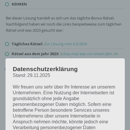
KEHREN
Bei dieser Lösung handelt es sich um das tägliche Bonus Rätsel.
Nachfolgend haben wir noch die Links beispielsweise zum täglichen
Rätsel und was 2023 gesucht war:
Tägliches Rätsel:
Zur Lösung vom 6.9.2024
Rätsel aus dem Jahr 2023:
Schau mal, was vor einem Jahr, im
September 2023, als Lösung gesucht war
Datenschutzerklärung
Zur Übersicht
:
4 Bilder 1 Wort Lösungen zu Auf der Baustelle im
September 2024
!
Stand: 29.11.2025
Wir freuen uns sehr über Ihr Interesse an unserem
Unternehmen. Eine Nutzung der Internetseiten ist
grundsätzlich ohne jede Angabe
personenbezogener Daten möglich. Sofern eine
betroffene Person besondere Services unseres
Unternehmens über unsere Internetseite in
Anspruch nehmen möchte, könnte jedoch eine
Verarbeitung personenbezogener Daten