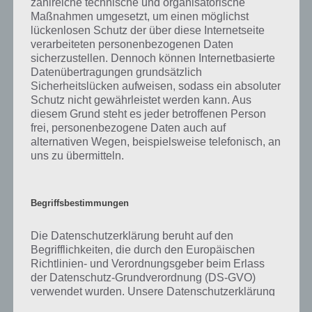
zahlreiche technische und organisatorische
gibt es dazu zu wissen? Passt das Wort auch zu Auf der Baustelle? Zu
Maßnahmen umgesetzt, um einen möglichst
bestimmten Lösungen präsentieren wir daher auch immer eine
lückenlosen Schutz der über diese Internetseite
kurze Begriffserklärung!
verarbeiteten personenbezogenen Daten
sicherzustellen. Dennoch können Internetbasierte
Zu Kehren haben wir zunächst keine weiteren Informationen parat!
Datenübertragungen grundsätzlich
Sicherheitslücken aufweisen, sodass ein absoluter
Schutz nicht gewährleistet werden kann. Aus
diesem Grund steht es jeder betroffenen Person
frei, personenbezogene Daten auch auf
Auf WhatsApp teilen
Teilen auf Facebook
alternativen Wegen, beispielsweise telefonisch, an
uns zu übermitteln.
Tweet auf Twitter
Begriffsbestimmungen
Mehr Artikel hier auf Touchportal
Die Datenschutzerklärung beruht auf den
Begrifflichkeiten, die durch den Europäischen
Richtlinien- und Verordnungsgeber beim Erlass
der Datenschutz-Grundverordnung (DS-GVO)
verwendet wurden. Unsere Datenschutzerklärung
soll sowohl für die Öffentlichkeit als auch für