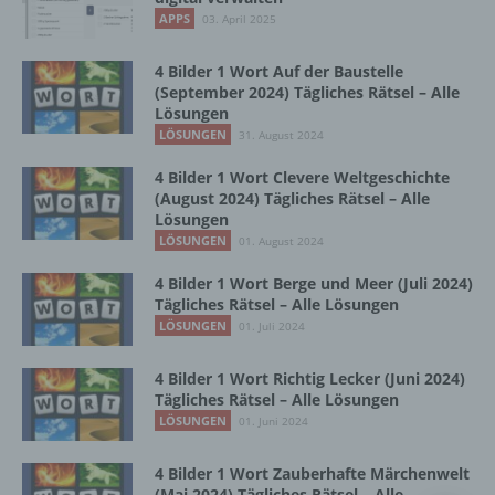
Vorgang oder jede solche Vorgangsreihe im
APPS
03. April 2025
Zusammenhang mit personenbezogenen
Daten wie das Erheben, das Erfassen, die
Organisation, das Ordnen, die Speicherung,
4 Bilder 1 Wort Auf der Baustelle
die Anpassung oder Veränderung, das
(September 2024) Tägliches Rätsel – Alle
Lösungen
Auslesen, das Abfragen, die Verwendung,
die Offenlegung durch Übermittlung,
LÖSUNGEN
31. August 2024
Verbreitung oder eine andere Form der
4 Bilder 1 Wort Clevere Weltgeschichte
Bereitstellung, den Abgleich oder die
(August 2024) Tägliches Rätsel – Alle
Verknüpfung, die Einschränkung, das
Lösungen
Löschen oder die Vernichtung.
LÖSUNGEN
01. August 2024
4 Bilder 1 Wort Berge und Meer (Juli 2024)
d) Einschränkung der Verarbeitung
Tägliches Rätsel – Alle Lösungen
LÖSUNGEN
01. Juli 2024
Einschränkung der Verarbeitung ist die
Markierung gespeicherter
4 Bilder 1 Wort Richtig Lecker (Juni 2024)
personenbezogener Daten mit dem Ziel, ihre
Tägliches Rätsel – Alle Lösungen
künftige Verarbeitung einzuschränken.
LÖSUNGEN
01. Juni 2024
4 Bilder 1 Wort Zauberhafte Märchenwelt
e) Profiling
(Mai 2024) Tägliches Rätsel – Alle