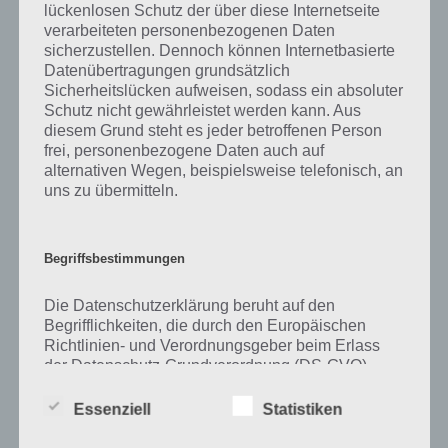
lückenlosen Schutz der über diese Internetseite
verarbeiteten personenbezogenen Daten
Zu Beton haben wir zunächst keine weiteren Informationen parat!
sicherzustellen. Dennoch können Internetbasierte
Datenübertragungen grundsätzlich
Sicherheitslücken aufweisen, sodass ein absoluter
Schutz nicht gewährleistet werden kann. Aus
Auf WhatsApp teilen
Teilen auf Facebook
diesem Grund steht es jeder betroffenen Person
frei, personenbezogene Daten auch auf
Tweet auf Twitter
alternativen Wegen, beispielsweise telefonisch, an
uns zu übermitteln.
Mehr Artikel hier auf Touchportal
Begriffsbestimmungen
Die Datenschutzerklärung beruht auf den
Begrifflichkeiten, die durch den Europäischen
Richtlinien- und Verordnungsgeber beim Erlass
der Datenschutz-Grundverordnung (DS-GVO)
verwendet wurden. Unsere Datenschutzerklärung
soll sowohl für die Öffentlichkeit als auch für
Essenziell
Statistiken
unsere Kunden und Geschäftspartner einfach
lesbar und verständlich sein. Um dies zu