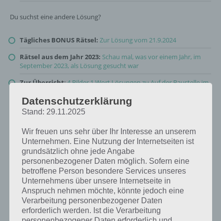
Du suchst eine andere Lösung?
Tägliches BONUS Rätsel:
Zur Lösung vom 21.9.2024
Rätsel aus dem Jahr 2023:
Schau mal, was vor einem Jahr, im
September 2023, als Lösung gesucht war
Zur Übersicht
:
4 Bilder 1 Wort Lösungen zu Auf der Baustelle im
September 2024
!
Datenschutzerklärung
Stand: 29.11.2025
Wir freuen uns sehr über Ihr Interesse an unserem
Unternehmen. Eine Nutzung der Internetseiten ist
grundsätzlich ohne jede Angabe
personenbezogener Daten möglich. Sofern eine
betroffene Person besondere Services unseres
Unternehmens über unsere Internetseite in
Anspruch nehmen möchte, könnte jedoch eine
Verarbeitung personenbezogener Daten
erforderlich werden. Ist die Verarbeitung
personenbezogener Daten erforderlich und