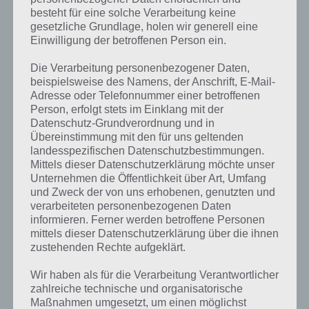
besteht für eine solche Verarbeitung keine
gesetzliche Grundlage, holen wir generell eine
Einwilligung der betroffenen Person ein.
Die Verarbeitung personenbezogener Daten,
beispielsweise des Namens, der Anschrift, E-Mail-
Adresse oder Telefonnummer einer betroffenen
Person, erfolgt stets im Einklang mit der
Datenschutz-Grundverordnung und in
Übereinstimmung mit den für uns geltenden
landesspezifischen Datenschutzbestimmungen.
Mittels dieser Datenschutzerklärung möchte unser
Unternehmen die Öffentlichkeit über Art, Umfang
Kurze Begriffserklärung zur Lösung
und Zweck der von uns erhobenen, genutzten und
Beton
verarbeiteten personenbezogenen Daten
informieren. Ferner werden betroffene Personen
mittels dieser Datenschutzerklärung über die ihnen
Beton ist die Lösung für das tägliche Rätsel am 21.9.2024 in 4 Bilder 1
zustehenden Rechte aufgeklärt.
Wort, doch welche Bedeutung hat dieses eigentlich und was gibt es
dazu zu wissen? Passt das Wort auch zu Auf der Baustelle? Zu
Wir haben als für die Verarbeitung Verantwortlicher
bestimmten Lösungen präsentieren wir daher auch immer eine
zahlreiche technische und organisatorische
kurze Begriffserklärung!
Maßnahmen umgesetzt, um einen möglichst