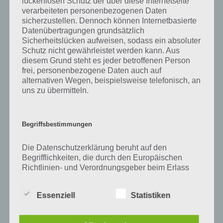
lückenlosen Schutz der über diese Internetseite
Zu Rohr haben wir zunächst keine weiteren Informationen parat!
verarbeiteten personenbezogenen Daten
sicherzustellen. Dennoch können Internetbasierte
Datenübertragungen grundsätzlich
Sicherheitslücken aufweisen, sodass ein absoluter
Auf WhatsApp teilen
Teilen auf Facebook
Schutz nicht gewährleistet werden kann. Aus
diesem Grund steht es jeder betroffenen Person
frei, personenbezogene Daten auch auf
Tweet auf Twitter
alternativen Wegen, beispielsweise telefonisch, an
uns zu übermitteln.
Mehr Artikel hier auf Touchportal
Begriffsbestimmungen
Die Datenschutzerklärung beruht auf den
Begrifflichkeiten, die durch den Europäischen
Richtlinien- und Verordnungsgeber beim Erlass
der Datenschutz-Grundverordnung (DS-GVO)
verwendet wurden. Unsere Datenschutzerklärung
Essenziell
Statistiken
soll sowohl für die Öffentlichkeit als auch für
unsere Kunden und Geschäftspartner einfach
lesbar und verständlich sein. Um dies zu