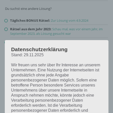
Du suchst eine andere Lösung?
Tägliches BONUS Rätsel:
Zur Lösung vom 4.9.2024
Rätsel aus dem Jahr 2023:
Schau mal, was vor einem Jahr, im
September 2023, als Lösung gesucht war
Zur Übersicht
:
4 Bilder 1 Wort Lösungen zu Auf der Baustelle im
September 2024
!
Datenschutzerklärung
Stand: 29.11.2025
Wir freuen uns sehr über Ihr Interesse an unserem
Unternehmen. Eine Nutzung der Internetseiten ist
grundsätzlich ohne jede Angabe
personenbezogener Daten möglich. Sofern eine
betroffene Person besondere Services unseres
Unternehmens über unsere Internetseite in
Anspruch nehmen möchte, könnte jedoch eine
Verarbeitung personenbezogener Daten
erforderlich werden. Ist die Verarbeitung
personenbezogener Daten erforderlich und