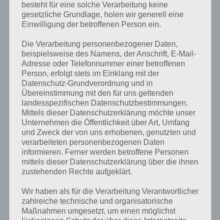
besteht für eine solche Verarbeitung keine
gesetzliche Grundlage, holen wir generell eine
Einwilligung der betroffenen Person ein.
Die Verarbeitung personenbezogener Daten,
beispielsweise des Namens, der Anschrift, E-Mail-
Adresse oder Telefonnummer einer betroffenen
Person, erfolgt stets im Einklang mit der
Datenschutz-Grundverordnung und in
Übereinstimmung mit den für uns geltenden
landesspezifischen Datenschutzbestimmungen.
Mittels dieser Datenschutzerklärung möchte unser
Unternehmen die Öffentlichkeit über Art, Umfang
Kurze Begriffserklärung zur Lösung Rohr
und Zweck der von uns erhobenen, genutzten und
verarbeiteten personenbezogenen Daten
informieren. Ferner werden betroffene Personen
Rohr ist die Lösung für das tägliche Rätsel am 4.9.2024 in 4 Bilder 1
mittels dieser Datenschutzerklärung über die ihnen
Wort, doch welche Bedeutung hat dieses eigentlich und was gibt es
zustehenden Rechte aufgeklärt.
dazu zu wissen? Passt das Wort auch zu Auf der Baustelle? Zu
bestimmten Lösungen präsentieren wir daher auch immer eine
Wir haben als für die Verarbeitung Verantwortlicher
kurze Begriffserklärung!
zahlreiche technische und organisatorische
Maßnahmen umgesetzt, um einen möglichst