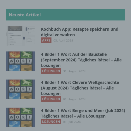
abgegebene Willensbekundung in Form
einer Erklärung oder einer sonstigen
Neuste Artikel
eindeutigen bestätigenden Handlung, mit der
die betroffene Person zu verstehen gibt, dass
sie mit der Verarbeitung der sie betreffenden
Kochbuch App: Rezepte speichern und
personenbezogenen Daten einverstanden
digital verwalten
ist.
APPS
03. April 2025
4 Bilder 1 Wort Auf der Baustelle
(September 2024) Tägliches Rätsel – Alle
Name und Anschrift des für die Verarbeitung
Lösungen
Verantwortlichen
LÖSUNGEN
31. August 2024
Verantwortlicher im Sinne der Datenschutz-
4 Bilder 1 Wort Clevere Weltgeschichte
Grundverordnung, sonstiger in den Mitgliedstaaten
(August 2024) Tägliches Rätsel – Alle
der Europäischen Union geltenden
Lösungen
Datenschutzgesetze und anderer Bestimmungen
LÖSUNGEN
01. August 2024
mit datenschutzrechtlichem Charakter ist die:
4 Bilder 1 Wort Berge und Meer (Juli 2024)
InnoMobile GmbH
Tägliches Rätsel – Alle Lösungen
LÖSUNGEN
01. Juli 2024
Schlehenweg 20