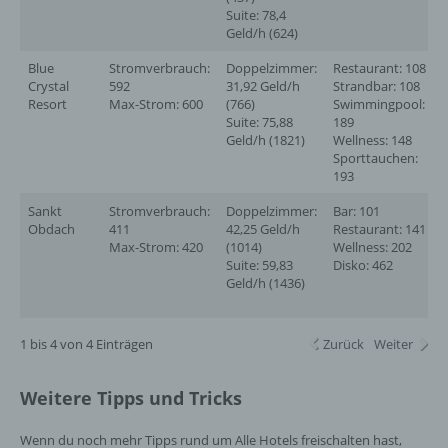
Suite: 78,4
Geld/h (624)
g) Verantwortlicher oder für die Verarbeitung
Blue
Stromverbrauch:
Doppelzimmer:
Restaurant: 108
Verantwortlicher
Crystal
592
31,92 Geld/h
Strandbar: 108
Resort
Max-Strom: 600
(766)
Swimmingpool:
Verantwortlicher oder für die Verarbeitung
Suite: 75,88
189
Geld/h (1821)
Wellness: 148
Verantwortlicher ist die natürliche oder
Sporttauchen:
juristische Person, Behörde, Einrichtung
193
oder andere Stelle, die allein oder
gemeinsam mit anderen über die Zwecke
Sankt
Stromverbrauch:
Doppelzimmer:
Bar: 101
und Mittel der Verarbeitung von
Obdach
411
42,25 Geld/h
Restaurant: 141
personenbezogenen Daten entscheidet.
Max-Strom: 420
(1014)
Wellness: 202
Sind die Zwecke und Mittel dieser
Suite: 59,83
Disko: 462
Verarbeitung durch das Unionsrecht oder
Geld/h (1436)
das Recht der Mitgliedstaaten vorgegeben,
so kann der Verantwortliche
beziehungsweise können die bestimmten
1 bis 4 von 4 Einträgen
Zurück
Weiter
Kriterien seiner Benennung nach dem
Unionsrecht oder dem Recht der
Weitere Tipps und Tricks
Mitgliedstaaten vorgesehen werden.
Wenn du noch mehr Tipps rund um Alle Hotels freischalten hast,