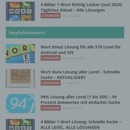
4 Bilder 1 Wort Richtig Lecker (Juni 2024)
18069 Lambrechtshagen
Tägliches Rätsel – Alle Lösungen
LÖSUNGEN
01. Juni 2024
DE
Empfehlenswert
Cookies / SessionStorage / LocalStorage
Wort Kreuz Lösung für alle 570 Level für
Die Internetseiten verwenden teilweise so
Android und iOS
genannte Cookies, LocalStorage und
LÖSUNGEN
05. Januar 2018
SessionStorage. Dies dient dazu, unser Angebot
nutzerfreundlicher, effektiver und sicherer zu
Wort Guru Lösung aller Level – Schnelle
machen. Local Storage und SessionStorage ist
Suche – AKTUALISIERT
eine Technologie, mit welcher ihr Browser Daten
LÖSUNGEN
21. Mai 2017
auf Ihrem Computer oder mobilen Gerät
abspeichert. Cookies sind Textdateien, welche
94% Lösung aller Level (1 bis 359) – 94
über einen Internetbrowser auf einem
Prozent Antworten mit einfacher Suche
Computersystem abgelegt und gespeichert
LÖSUNGEN
09. April 2015
werden. Sie können die Verwendung von Cookies,
LocalStorage und SessionStorage durch
entsprechende Einstellung in Ihrem Browser
4 Bilder 1 Wort Lösung: Schnelle Suche –
verhindern.
ALLE LEVEL, ALLE LÖSUNGEN