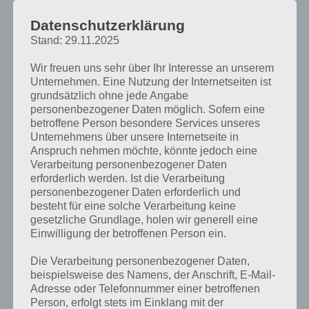
Empire Tycoon frei
Datenschutzerklärung
Um das nächste Hotel freizuschalten, musst du Sterne verdienen.
Stand: 29.11.2025
Sterne bekommst du, indem du das Hotel immer weiter ausbaust,
Wir freuen uns sehr über Ihr Interesse an unserem
indem du die Räume kaufst und alle dazugehörigen Upgrades. Wenn
Unternehmen. Eine Nutzung der Internetseiten ist
man das macht, bekommt man auch die 5 Sterne.
grundsätzlich ohne jede Angabe
personenbezogener Daten möglich. Sofern eine
betroffene Person besondere Services unseres
Unternehmens über unsere Internetseite in
Anspruch nehmen möchte, könnte jedoch eine
Verarbeitung personenbezogener Daten
erforderlich werden. Ist die Verarbeitung
personenbezogener Daten erforderlich und
besteht für eine solche Verarbeitung keine
gesetzliche Grundlage, holen wir generell eine
Einwilligung der betroffenen Person ein.
Die Verarbeitung personenbezogener Daten,
beispielsweise des Namens, der Anschrift, E-Mail-
Adresse oder Telefonnummer einer betroffenen
Person, erfolgt stets im Einklang mit der