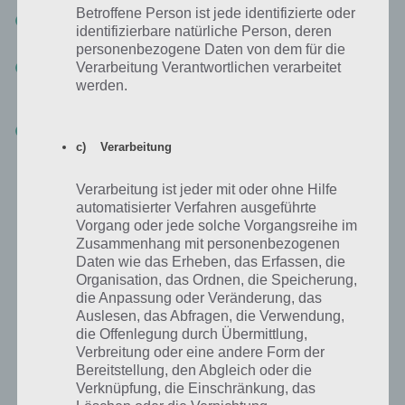
Betroffene Person ist jede identifizierte oder
Hast du das erste Hotel, das Codinental, auf 4 Sterne gebracht,
identifizierbare natürliche Person, deren
gehe direkt zum nächsten!
personenbezogene Daten von dem für die
Alle 2 Stunden kassierst du das Geld und upgradest die restlichen
Verarbeitung Verantwortlichen verarbeitet
Räume, um so nach und nach alles freizuschalten und auch die
werden.
Missionen abzuschließen, falls noch welche offen sind
Irgendwann wird dein erstes Hotel 5 Sterne haben. Nun braucht
auch dein zweites Hotel nur 4 Sterne, um das dritte Hotel
c) Verarbeitung
freizuschalten. Auch beim zweiten machst du dann nur noch die
Upgrades alle zwei Stunden, um auch hier alle Missionen
Verarbeitung ist jeder mit oder ohne Hilfe
abzuschließen und 5 Sterne zu verdienen
automatisierter Verfahren ausgeführte
Vorgang oder jede solche Vorgangsreihe im
Zusammenhang mit personenbezogenen
Daten wie das Erheben, das Erfassen, die
Organisation, das Ordnen, die Speicherung,
die Anpassung oder Veränderung, das
Auslesen, das Abfragen, die Verwendung,
die Offenlegung durch Übermittlung,
Verbreitung oder eine andere Form der
Bereitstellung, den Abgleich oder die
Verknüpfung, die Einschränkung, das