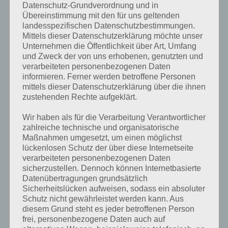
Datenschutz-Grundverordnung und in
Übereinstimmung mit den für uns geltenden
landesspezifischen Datenschutzbestimmungen.
Mittels dieser Datenschutzerklärung möchte unser
Unternehmen die Öffentlichkeit über Art, Umfang
und Zweck der von uns erhobenen, genutzten und
Jeder Raum muss geupgraded werden.
verarbeiteten personenbezogenen Daten
Vergiss nicht Rezeption, Schaltraum
informieren. Ferner werden betroffene Personen
und weitere Räume!
mittels dieser Datenschutzerklärung über die ihnen
zustehenden Rechte aufgeklärt.
Ganz wichtig, und was häufig vergessen wird, auch Rezeption,
Wir haben als für die Verarbeitung Verantwortlicher
Hausverwaltung, Schaltraum, Parkplatz sowie Restaurant, Bar und
zahlreiche technische und organisatorische
so weiter, müssen vollständig geupgraded werden. Erst wenn man
Maßnahmen umgesetzt, um einen möglichst
tatsächlich in jedem Raum alles geupgraded hat, dann bekommt
lückenlosen Schutz der über diese Internetseite
man auch 5 Sterne. Zusätzlich habe ich dann noch alle möglichen
verarbeiteten personenbezogenen Daten
Mitarbeiter eingestellt, aber das ist nur optional.
sicherzustellen. Dennoch können Internetbasierte
Datenübertragungen grundsätzlich
Sicherheitslücken aufweisen, sodass ein absoluter
Kurzum, falls du nicht die 5 Sterne mit deinem Hotel haben solltest,
Schutz nicht gewährleistet werden kann. Aus
prüfe wirklich jeden Raum, auch die Rezeption, Restaurant, Parkplatz
diesem Grund steht es jeder betroffenen Person
und mehr. Nur wenn alle Räume geupgraded worden sind, gehts
frei, personenbezogene Daten auch auf
weiter. Und auch das maximale Personal muss eingestellt sein.