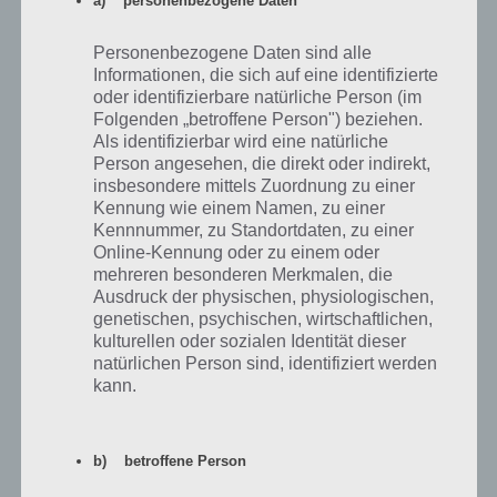
a) personenbezogene Daten
Personenbezogene Daten sind alle
Informationen, die sich auf eine identifizierte
oder identifizierbare natürliche Person (im
Folgenden „betroffene Person") beziehen.
Als identifizierbar wird eine natürliche
Person angesehen, die direkt oder indirekt,
insbesondere mittels Zuordnung zu einer
Kennung wie einem Namen, zu einer
Kennnummer, zu Standortdaten, zu einer
Online-Kennung oder zu einem oder
mehreren besonderen Merkmalen, die
Wenn du alle Zimmer in Hotel Empire
Ausdruck der physischen, physiologischen,
Tycoon upgradest, erhälst du 5 Sterne
genetischen, psychischen, wirtschaftlichen,
kulturellen oder sozialen Identität dieser
natürlichen Person sind, identifiziert werden
kann.
Tipps, um schneller alles freizuschalten
Folgende Tipps kann ich dir mitgeben, um schneller alle drei Hotels
b) betroffene Person
freizuschalten: