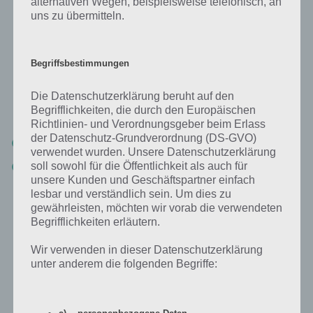
alternativen Wegen, beispielsweise telefonisch, an
uns zu übermitteln.
Mit Version 1.3.0 siehst du nun auch bei jedem Raum, wieviel
Prozent du geschafft hast. Bei jedem Raum musst du 100 Prozent
erreichen. So findest du einfacher den Raum, wo du die 100 Prozent
Begriffsbestimmungen
noch nicht geschafft hast und deswegen der fünfte Stern nicht
erreicht werden will beim Hotel.
Die Datenschutzerklärung beruht auf den
Kurz zusammengefasst:
Begrifflichkeiten, die durch den Europäischen
Richtlinien- und Verordnungsgeber beim Erlass
der Datenschutz-Grundverordnung (DS-GVO)
Alle Räume kaufen
verwendet wurden. Unsere Datenschutzerklärung
Alle Räume voll ausbauen (Parkplatz, Schaltraum und Co nicht
soll sowohl für die Öffentlichkeit als auch für
vergessen)
unsere Kunden und Geschäftspartner einfach
lesbar und verständlich sein. Um dies zu
gewährleisten, möchten wir vorab die verwendeten
Begrifflichkeiten erläutern.
Wir verwenden in dieser Datenschutzerklärung
unter anderem die folgenden Begriffe: