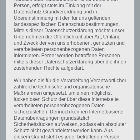
Level 2
Wie viele Enten?
Zur Lösung
Person, erfolgt stets im Einklang mit der
von Brain
Datenschutz-Grundverordnung und in
Out Level 2
Übereinstimmung mit den für uns geltenden
landesspezifischen Datenschutzbestimmungen.
Level 3
Wer ist der Größte?
Zur Lösung
Mittels dieser Datenschutzerklärung möchte unser
von Brain
Unternehmen die Öffentlichkeit über Art, Umfang
Out Level 3
und Zweck der von uns erhobenen, genutzten und
verarbeiteten personenbezogenen Daten
Level 4
Kannst du den Unterschied
Zur Lösung
herausfinden?
von Brain
informieren. Ferner werden betroffene Personen
Out Level 4
mittels dieser Datenschutzerklärung über die ihnen
zustehenden Rechte aufgeklärt.
Level 5
Erstelle ein Rechteck
Zur Lösung
von Brain
Wir haben als für die Verarbeitung Verantwortlicher
Out Level 5
zahlreiche technische und organisatorische
Maßnahmen umgesetzt, um einen möglichst
Level 6
Wie viele Dreiecke gibt es in einem
Zur Lösung
lückenlosen Schutz der über diese Internetseite
Pentagramm?
von Brain
Out Level 6
verarbeiteten personenbezogenen Daten
sicherzustellen. Dennoch können Internetbasierte
Level 7
Finde das größte Feuer
Zur Lösung
Datenübertragungen grundsätzlich
von Brain
Sicherheitslücken aufweisen, sodass ein absoluter
Out Level 7
Schutz nicht gewährleistet werden kann. Aus
diesem Grund steht es jeder betroffenen Person
Level 8
Wie lautet die Nummer unter dem
Zur Lösung