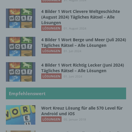
31. August 2024
natürlichen Person zugewiesen werden.
4 Bilder 1 Wort Clevere Weltgeschichte
(August 2024) Tägliches Rätsel – Alle
Lösungen
g) Verantwortlicher oder für die Verarbeitung
LÖSUNGEN
01. August 2024
Verantwortlicher
4 Bilder 1 Wort Berge und Meer (Juli 2024)
Verantwortlicher oder für die Verarbeitung
Tägliches Rätsel – Alle Lösungen
Verantwortlicher ist die natürliche oder
LÖSUNGEN
01. Juli 2024
juristische Person, Behörde, Einrichtung
oder andere Stelle, die allein oder
4 Bilder 1 Wort Richtig Lecker (Juni 2024)
gemeinsam mit anderen über die Zwecke
Tägliches Rätsel – Alle Lösungen
und Mittel der Verarbeitung von
LÖSUNGEN
01. Juni 2024
personenbezogenen Daten entscheidet.
Sind die Zwecke und Mittel dieser
Verarbeitung durch das Unionsrecht oder
Empfehlenswert
das Recht der Mitgliedstaaten vorgegeben,
so kann der Verantwortliche
Wort Kreuz Lösung für alle 570 Level für
beziehungsweise können die bestimmten
Android und iOS
Kriterien seiner Benennung nach dem
LÖSUNGEN
05. Januar 2018
Unionsrecht oder dem Recht der
Mitgliedstaaten vorgesehen werden.