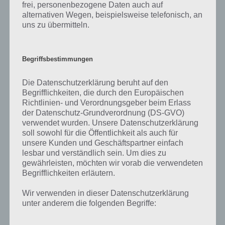
frei, personenbezogene Daten auch auf
geparkten Auto?
von Brain
alternativen Wegen, beispielsweise telefonisch, an
Out Level 8
uns zu übermitteln.
Level 9
Welche Bewertung würdest du
Zur Lösung
diesem Spiel geben?
von Brain
Out Level 9
Begriffsbestimmungen
Level 10
Wecke die Eule auf
Zur Lösung
von Brain
Die Datenschutzerklärung beruht auf den
Out Level
Begrifflichkeiten, die durch den Europäischen
10
Richtlinien- und Verordnungsgeber beim Erlass
der Datenschutz-Grundverordnung (DS-GVO)
1 bis 10 von 80 Einträgen
Zurück
Weiter
verwendet wurden. Unsere Datenschutzerklärung
soll sowohl für die Öffentlichkeit als auch für
Tipp, um schneller voranzukommen
unsere Kunden und Geschäftspartner einfach
lesbar und verständlich sein. Um dies zu
gewährleisten, möchten wir vorab die verwendeten
Brain Out hat sehr viel Werbung. Es ist daher empfehlenswert die
Begrifflichkeiten erläutern.
App im Flugzeugmodus zu starten, um keine Werbung mehr
angezeigt zu bekommen. Du kannst dir dann zwar keine Schlüssel
Wir verwenden in dieser Datenschutzerklärung
mehr verdienen, aber hier bei uns findest du die Brain Out Lösung ja
unter anderem die folgenden Begriffe:
auch.