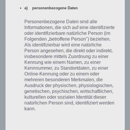
Wenn du stattdessen die Entwickler unterstützen willst, dann
a) personenbezogene Daten
empfehlen wir dir die Videowerbung anzuschauen. Wer die App im
Flugzeugmodus nutzt, muss damit rechnen, dass die App langsamer
läuft, denn Brain Out versucht die gesamte Zeit Werbung zu laden.
Personenbezogene Daten sind alle
Informationen, die sich auf eine identifizierte
oder identifizierbare natürliche Person (im
Jetzt Brain Out kostenlos herunterladen
Folgenden „betroffene Person") beziehen.
Als identifizierbar wird eine natürliche
Person angesehen, die direkt oder indirekt,
Solltest du nur von einem Freund auf Brain Out aufmerksam
insbesondere mittels Zuordnung zu einer
gemacht worden sein, dann findest du abschließend nochmal die
Kennung wie einem Namen, zu einer
Links zum Download. Brain Out ist das etwas anderes Rätselspiel,
Kennnummer, zu Standortdaten, zu einer
denn hier kommt es nicht immer auf Logik an, sondern manchmal
Online-Kennung oder zu einem oder
muss man alles auf die Goldwaage legen.
mehreren besonderen Merkmalen, die
Ausdruck der physischen, physiologischen,
Die Rätsel sind dabei unterschiedlich, vom reinen antippen zum
genetischen, psychischen, wirtschaftlichen,
Verschieben, Drehen des Gerätes und Eingeben von Lösungen ist
kulturellen oder sozialen Identität dieser
vieles vertreten. Brain Out verfügt aktuell über 180 Level.
natürlichen Person sind, identifiziert werden
kann.
Download im Google Play Store für Android
b) betroffene Person