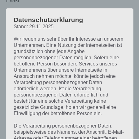
[index]
Lösung für alle Level schnell finden
Datenschutzerklärung
Stand: 29.11.2025
Trage in der nachfolgenden Tabelle oben rechts einfach das Level
Wir freuen uns sehr über Ihr Interesse an unserem
oder die Fragestellung ein. Sofort wird dir ein Link angezeigt. Auf der
Unternehmen. Eine Nutzung der Internetseiten ist
neuen Seite findest du die Erklärung in Schriftform und als Video. So
grundsätzlich ohne jede Angabe
kann es nicht passieren, dass du bereits die Lösung für das nächste
personenbezogener Daten möglich. Sofern eine
Level siehst.
betroffene Person besondere Services unseres
Unternehmens über unsere Internetseite in
Einträge anzeigen
Anspruch nehmen möchte, könnte jedoch eine
Verarbeitung personenbezogener Daten
Suchen:
erforderlich werden. Ist die Verarbeitung
personenbezogener Daten erforderlich und
Brain
besteht für eine solche Verarbeitung keine
Zur
Out
Frage
gesetzliche Grundlage, holen wir generell eine
Lösung
Lösung
Einwilligung der betroffenen Person ein.
Level 1
Finde die größte
Zur Lösung
Die Verarbeitung personenbezogener Daten,
von Brain
beispielsweise des Namens, der Anschrift, E-Mail-
Out Level 1
Adresse oder Telefonnummer einer betroffenen