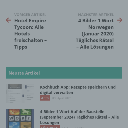
bezüglich Arbeitsleistung, wirtschaftlicher
Lage, Gesundheit, persönlicher Vorlieben,
Interessen, Zuverlässigkeit, Verhalten,
VORIGER ARTIKEL
NÄCHSTER ARTIKEL
Hotel Empire
4 Bilder 1 Wort
Aufenthaltsort oder Ortswechsel dieser
natürlichen Person zu analysieren oder
Tycoon: Alle
Norwegen
vorherzusagen.
Hotels
(Januar 2020)
freischalten –
Tägliches Rätsel
Tipps
– Alle Lösungen
f) Pseudonymisierung
Pseudonymisierung ist die Verarbeitung
personenbezogener Daten in einer Weise,
Neuste Artikel
auf welche die personenbezogenen Daten
ohne Hinzuziehung zusätzlicher
Kochbuch App: Rezepte speichern und
Informationen nicht mehr einer spezifischen
digital verwalten
betroffenen Person zugeordnet werden
APPS
03. April 2025
können, sofern diese zusätzlichen
Informationen gesondert aufbewahrt werden
und technischen und organisatorischen
4 Bilder 1 Wort Auf der Baustelle
Maßnahmen unterliegen, die gewährleisten,
(September 2024) Tägliches Rätsel – Alle
dass die personenbezogenen Daten nicht
Lösungen
einer identifizierten oder identifizierbaren
LÖSUNGEN