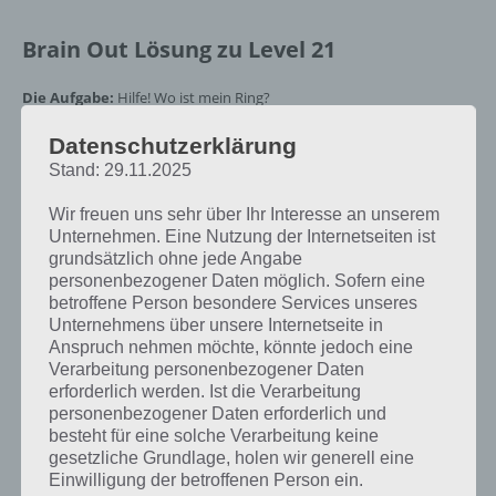
Brain Out Lösung zu Level 21
Die Aufgabe:
Hilfe! Wo ist mein Ring?
Die Lösung für Level 21:
Datenschutzerklärung
Relativ einfach: Öffne die Dose? geb dem
Hund zu essen und nach kurzer Zeit kommt der Ring zum Vorschein.
Stand: 29.11.2025
Wir freuen uns sehr über Ihr Interesse an unserem
Du suchst die Lösung für ein
Unternehmen. Eine Nutzung der Internetseiten ist
grundsätzlich ohne jede Angabe
anderes Brain Out Level? Zur
personenbezogener Daten möglich. Sofern eine
Übersicht
:
Alle Lösungen von
betroffene Person besondere Services unseres
Unternehmens über unsere Internetseite in
Brain Out!
Anspruch nehmen möchte, könnte jedoch eine
Verarbeitung personenbezogener Daten
erforderlich werden. Ist die Verarbeitung
personenbezogener Daten erforderlich und
Lösung im Video zu Brain Out
besteht für eine solche Verarbeitung keine
gesetzliche Grundlage, holen wir generell eine
Nachfolgend die Brain Out Lösung zu Level 21 auch nochmal als
Einwilligung der betroffenen Person ein.