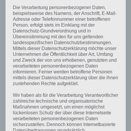
Video:
Die Verarbeitung personenbezogener Daten,
beispielsweise des Namens, der Anschrift, E-Mail-
Adresse oder Telefonnummer einer betroffenen
Person, erfolgt stets im Einklang mit der
Datenschutz-Grundverordnung und in
Übereinstimmung mit den für uns geltenden
landesspezifischen Datenschutzbestimmungen.
Mittels dieser Datenschutzerklärung möchte unser
Unternehmen die Öffentlichkeit über Art, Umfang
und Zweck der von uns erhobenen, genutzten und
verarbeiteten personenbezogenen Daten
informieren. Ferner werden betroffene Personen
mittels dieser Datenschutzerklärung über die ihnen
zustehenden Rechte aufgeklärt.
Bitte beachte: Das Video zeigt stets nur die Lösung, aber keine
Wir haben als für die Verarbeitung Verantwortlicher
Erklärung!
zahlreiche technische und organisatorische
Maßnahmen umgesetzt, um einen möglichst
lückenlosen Schutz der über diese Internetseite
Darum geht es in Brain Out
verarbeiteten personenbezogenen Daten
sicherzustellen. Dennoch können Internetbasierte
Datenübertragungen grundsätzlich