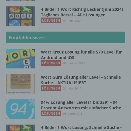
werden, um bestimmte persönliche Aspekte,
4 Bilder 1 Wort Richtig Lecker (Juni 2024)
die sich auf eine natürliche Person beziehen,
Tägliches Rätsel – Alle Lösungen
zu bewerten, insbesondere, um Aspekte
LÖSUNGEN
01. Juni 2024
bezüglich Arbeitsleistung, wirtschaftlicher
Lage, Gesundheit, persönlicher Vorlieben,
Interessen, Zuverlässigkeit, Verhalten,
Empfehlenswert
Aufenthaltsort oder Ortswechsel dieser
natürlichen Person zu analysieren oder
Wort Kreuz Lösung für alle 570 Level für
vorherzusagen.
Android und iOS
LÖSUNGEN
05. Januar 2018
f) Pseudonymisierung
Wort Guru Lösung aller Level – Schnelle
Suche – AKTUALISIERT
Pseudonymisierung ist die Verarbeitung
LÖSUNGEN
21. Mai 2017
personenbezogener Daten in einer Weise,
auf welche die personenbezogenen Daten
94% Lösung aller Level (1 bis 359) – 94
ohne Hinzuziehung zusätzlicher
Prozent Antworten mit einfacher Suche
Informationen nicht mehr einer spezifischen
LÖSUNGEN
09. April 2015
betroffenen Person zugeordnet werden
können, sofern diese zusätzlichen
Informationen gesondert aufbewahrt werden
4 Bilder 1 Wort Lösung: Schnelle Suche –