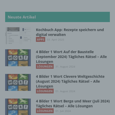
die Offenlegung durch Übermittlung,
Verbreitung oder eine andere Form der
Bereitstellung, den Abgleich oder die
Neuste Artikel
Verknüpfung, die Einschränkung, das
Löschen oder die Vernichtung.
Kochbuch App: Rezepte speichern und
digital verwalten
APPS
03. April 2025
d) Einschränkung der Verarbeitung
4 Bilder 1 Wort Auf der Baustelle
Einschränkung der Verarbeitung ist die
(September 2024) Tägliches Rätsel – Alle
Markierung gespeicherter
Lösungen
personenbezogener Daten mit dem Ziel, ihre
LÖSUNGEN
31. August 2024
künftige Verarbeitung einzuschränken.
4 Bilder 1 Wort Clevere Weltgeschichte
(August 2024) Tägliches Rätsel – Alle
Lösungen
e) Profiling
LÖSUNGEN
01. August 2024
Profiling ist jede Art der automatisierten
4 Bilder 1 Wort Berge und Meer (Juli 2024)
Verarbeitung personenbezogener Daten, die
Tägliches Rätsel – Alle Lösungen
darin besteht, dass diese
LÖSUNGEN
01. Juli 2024
personenbezogenen Daten verwendet