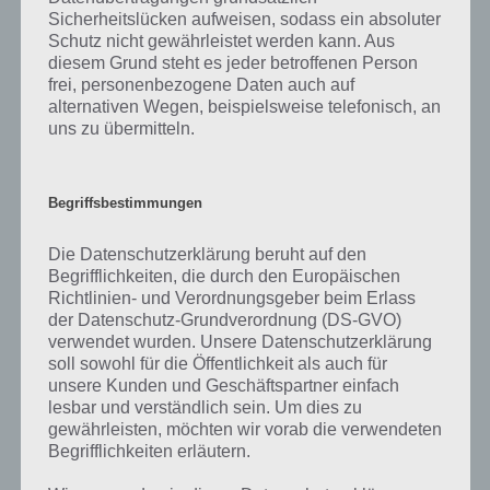
Brain Out ist nicht wie jede andere Spiele App, denn hier musst du
Sicherheitslücken aufweisen, sodass ein absoluter
gezielt um die Ecke denken und alles auf die Goldwaage legen, um
Schutz nicht gewährleistet werden kann. Aus
die Level erfolgreich abzuschließen. Hier musst du Gegenstände
diesem Grund steht es jeder betroffenen Person
verschieben, die richtige Lösung antippen, das Ergebnis eintragen,
frei, personenbezogene Daten auch auf
dein Gerät schütteln oder neigen oder auch mehrere Gesten
alternativen Wegen, beispielsweise telefonisch, an
gleichzeitig machen.
uns zu übermitteln.
Ähnliche Spiele wie Brain Out findest du im Google Play Store für
Android, aber auch im iTunes App Store, die dich auf die Schippe
Begriffsbestimmungen
nehmen wollen.
Die Datenschutzerklärung beruht auf den
Mit über 1 Million Downloads gehört Brain Out aber zu den
Begrifflichkeiten, die durch den Europäischen
erfolgreicheren. Nervig ist hier jedoch die Werbung, sodass du hier
Richtlinien- und Verordnungsgeber beim Erlass
mit unserer Lösung auch ohne diese schauen zu müssen
der Datenschutz-Grundverordnung (DS-GVO)
weiterkommst.
verwendet wurden. Unsere Datenschutzerklärung
soll sowohl für die Öffentlichkeit als auch für
[index]
unsere Kunden und Geschäftspartner einfach
lesbar und verständlich sein. Um dies zu
Sollte die dargestellte Lösung nicht mehr stimmen, kannst du dich
gewährleisten, möchten wir vorab die verwendeten
gerne in den Kommentaren melden!
Begrifflichkeiten erläutern.
PS: In unserer Übersicht zu Brain Out
findest du die Lösung aller