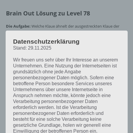
Brain Out Lösung zu Level 78
Die Aufgabe:
Welche Klaue ähnelt der ausgestreckten Klaue der
Katze?
Datenschutzerklärung
Die Lösung für Level 78:
Zur Lösung einfach auf die rechte Klaue
Stand: 29.11.2025
tippen
Wir freuen uns sehr über Ihr Interesse an unserem
Unternehmen. Eine Nutzung der Internetseiten ist
Du suchst die Lösung für ein
grundsätzlich ohne jede Angabe
anderes Brain Out Level? Zur
personenbezogener Daten möglich. Sofern eine
betroffene Person besondere Services unseres
Übersicht
:
Alle Lösungen von
Unternehmens über unsere Internetseite in
Anspruch nehmen möchte, könnte jedoch eine
Brain Out!
Verarbeitung personenbezogener Daten
erforderlich werden. Ist die Verarbeitung
personenbezogener Daten erforderlich und
besteht für eine solche Verarbeitung keine
Lösung im Video zu Brain Out
gesetzliche Grundlage, holen wir generell eine
Einwilligung der betroffenen Person ein.