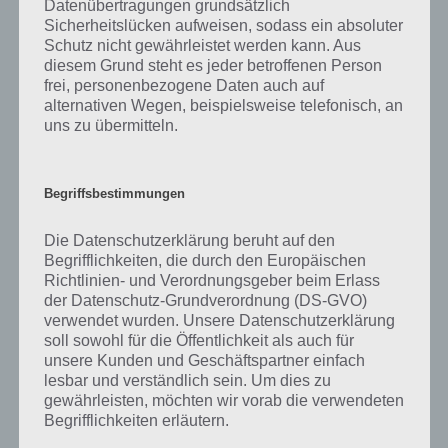
Datenübertragungen grundsätzlich
Sicherheitslücken aufweisen, sodass ein absoluter
Brain Out ist nicht wie jede andere Spiele App, denn hier musst du
Schutz nicht gewährleistet werden kann. Aus
gezielt um die Ecke denken und alles auf die Goldwaage legen, um
diesem Grund steht es jeder betroffenen Person
die Level erfolgreich abzuschließen. Hier musst du Gegenstände
frei, personenbezogene Daten auch auf
verschieben, die richtige Lösung antippen, das Ergebnis eintragen,
alternativen Wegen, beispielsweise telefonisch, an
dein Gerät schütteln oder neigen oder auch mehrere Gesten
uns zu übermitteln.
gleichzeitig machen.
Ähnliche Spiele wie Brain Out findest du im Google Play Store für
Android, aber auch im iTunes App Store, die dich auf die Schippe
Begriffsbestimmungen
nehmen wollen.
Die Datenschutzerklärung beruht auf den
Mit über 1 Million Downloads gehört Brain Out aber zu den
Begrifflichkeiten, die durch den Europäischen
erfolgreicheren. Nervig ist hier jedoch die Werbung, sodass du hier
Richtlinien- und Verordnungsgeber beim Erlass
mit unserer Lösung auch ohne diese schauen zu müssen
der Datenschutz-Grundverordnung (DS-GVO)
weiterkommst.
verwendet wurden. Unsere Datenschutzerklärung
soll sowohl für die Öffentlichkeit als auch für
[index]
unsere Kunden und Geschäftspartner einfach
lesbar und verständlich sein. Um dies zu
Sollte die dargestellte Lösung nicht mehr stimmen, kannst du dich
gewährleisten, möchten wir vorab die verwendeten
Begrifflichkeiten erläutern.
gerne in den Kommentaren melden!