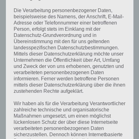
Nachfolgend die Brain Out Lösung zu Level 78 auch nochmal als
Video:
Die Verarbeitung personenbezogener Daten,
beispielsweise des Namens, der Anschrift, E-Mail-
Adresse oder Telefonnummer einer betroffenen
Person, erfolgt stets im Einklang mit der
Datenschutz-Grundverordnung und in
Übereinstimmung mit den für uns geltenden
landesspezifischen Datenschutzbestimmungen.
Mittels dieser Datenschutzerklärung möchte unser
Unternehmen die Öffentlichkeit über Art, Umfang
und Zweck der von uns erhobenen, genutzten und
verarbeiteten personenbezogenen Daten
informieren. Ferner werden betroffene Personen
mittels dieser Datenschutzerklärung über die ihnen
zustehenden Rechte aufgeklärt.
Bitte beachte: Das Video zeigt stets nur die Lösung, aber keine
Wir haben als für die Verarbeitung Verantwortlicher
Erklärung!
zahlreiche technische und organisatorische
Maßnahmen umgesetzt, um einen möglichst
lückenlosen Schutz der über diese Internetseite
verarbeiteten personenbezogenen Daten
Darum geht es in Brain Out
sicherzustellen. Dennoch können Internetbasierte