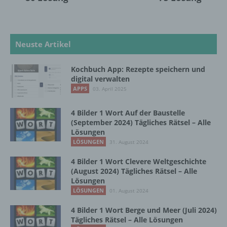
Auslesen, das Abfragen, die Verwendung,
die Offenlegung durch Übermittlung,
Verbreitung oder eine andere Form der
Bereitstellung, den Abgleich oder die
Verknüpfung, die Einschränkung, das
Neuste Artikel
Löschen oder die Vernichtung.
Kochbuch App: Rezepte speichern und
digital verwalten
d) Einschränkung der Verarbeitung
APPS
03. April 2025
Einschränkung der Verarbeitung ist die
4 Bilder 1 Wort Auf der Baustelle
Markierung gespeicherter
(September 2024) Tägliches Rätsel – Alle
personenbezogener Daten mit dem Ziel, ihre
Lösungen
künftige Verarbeitung einzuschränken.
LÖSUNGEN
31. August 2024
4 Bilder 1 Wort Clevere Weltgeschichte
(August 2024) Tägliches Rätsel – Alle
e) Profiling
Lösungen
LÖSUNGEN
01. August 2024
Profiling ist jede Art der automatisierten
Verarbeitung personenbezogener Daten, die
4 Bilder 1 Wort Berge und Meer (Juli 2024)
Tägliches Rätsel – Alle Lösungen
darin besteht, dass diese