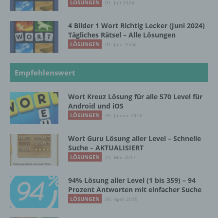
personenbezogenen Daten verwendet
LÖSUNGEN
01. Juli 2024
werden, um bestimmte persönliche Aspekte,
die sich auf eine natürliche Person beziehen,
4 Bilder 1 Wort Richtig Lecker (Juni 2024)
zu bewerten, insbesondere, um Aspekte
Tägliches Rätsel – Alle Lösungen
bezüglich Arbeitsleistung, wirtschaftlicher
LÖSUNGEN
01. Juni 2024
Lage, Gesundheit, persönlicher Vorlieben,
Interessen, Zuverlässigkeit, Verhalten,
Aufenthaltsort oder Ortswechsel dieser
Empfehlenswert
natürlichen Person zu analysieren oder
vorherzusagen.
Wort Kreuz Lösung für alle 570 Level für
Android und iOS
LÖSUNGEN
05. Januar 2018
f) Pseudonymisierung
Wort Guru Lösung aller Level – Schnelle
Pseudonymisierung ist die Verarbeitung
Suche – AKTUALISIERT
personenbezogener Daten in einer Weise,
LÖSUNGEN
21. Mai 2017
auf welche die personenbezogenen Daten
ohne Hinzuziehung zusätzlicher
94% Lösung aller Level (1 bis 359) – 94
Informationen nicht mehr einer spezifischen
Prozent Antworten mit einfacher Suche
betroffenen Person zugeordnet werden
LÖSUNGEN
09. April 2015
können, sofern diese zusätzlichen
Informationen gesondert aufbewahrt werden