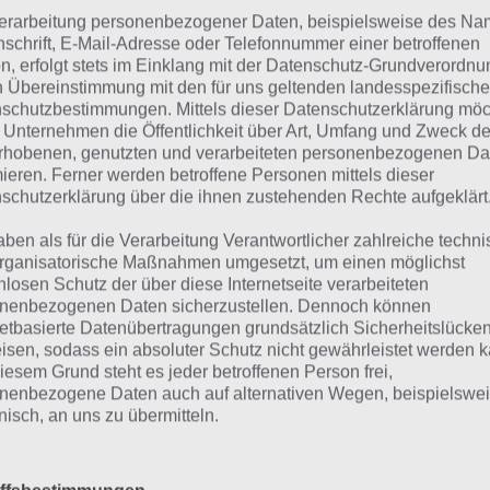
Du suchst die Lösung für ein ande
erarbeitung personenbezogener Daten, beispielsweise des Na
Brain Out Level? Zur Übersicht
:
Al
nschrift, E-Mail-Adresse oder Telefonnummer einer betroffenen
n, erfolgt stets im Einklang mit der Datenschutz-Grundverordnu
Lösungen von Brain Out!
n Übereinstimmung mit den für uns geltenden landesspezifisch
schutzbestimmungen. Mittels dieser Datenschutzerklärung mö
 Unternehmen die Öffentlichkeit über Art, Umfang und Zweck de
rhobenen, genutzten und verarbeiteten personenbezogenen Da
ösung im Video zu Brain Out
mieren. Ferner werden betroffene Personen mittels dieser
schutzerklärung über die ihnen zustehenden Rechte aufgeklärt
hfolgend die Brain Out Lösung zu Level 37 auch nochmal a
aben als für die Verarbeitung Verantwortlicher zahlreiche techn
rganisatorische Maßnahmen umgesetzt, um einen möglichst
nlosen Schutz der über diese Internetseite verarbeiteten
nenbezogenen Daten sicherzustellen. Dennoch können
netbasierte Datenübertragungen grundsätzlich Sicherheitslücke
isen, sodass ein absoluter Schutz nicht gewährleistet werden k
iesem Grund steht es jeder betroffenen Person frei,
nenbezogene Daten auch auf alternativen Wegen, beispielswe
onisch, an uns zu übermitteln.