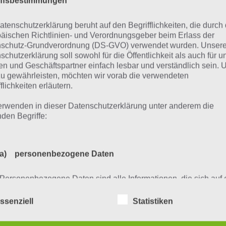
iffsbestimmungen
atenschutzerklärung beruht auf den Begrifflichkeiten, die durch
äischen Richtlinien- und Verordnungsgeber beim Erlass der
schutz-Grundverordnung (DS-GVO) verwendet wurden. Unser
schutzerklärung soll sowohl für die Öffentlichkeit als auch für u
n und Geschäftspartner einfach lesbar und verständlich sein.
zu gewährleisten, möchten wir vorab die verwendeten
flichkeiten erläutern.
erwenden in dieser Datenschutzerklärung unter anderem die
te beachte: Das Video zeigt stets nur die Lösung, aber kein
nden Begriffe:
arum geht es in Brain Ou
a) personenbezogene Daten
Personenbezogene Daten sind alle Informationen, die sich auf 
in Out ist nicht wie jede andere Spiele App, denn hier mus
identifizierte oder identifizierbare natürliche Person (im Folgen
„betroffene Person") beziehen. Als identifizierbar wird eine natü
ken und alles auf die Goldwaage legen, um die Level erfo
ssenziell
Statistiken
Person angesehen, die direkt oder indirekt, insbesondere mittel
r musst du Gegenstände verschieben, die richtige Lösung 
Zuordnung zu einer Kennung wie einem Namen, zu einer