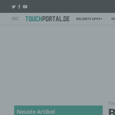
BELIEBTE APPS
N
Tou
B
Neuste Artikel