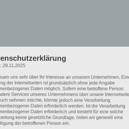
enschutzerklärung
: 29.11.2025
rain Out Lösung zu Level
reuen uns sehr über Ihr Interesse an unserem Unternehmen. Ein
ng der Internetseiten ist grundsätzlich ohne jede Angabe
nenbezogener Daten möglich. Sofern eine betroffene Person
 Aufgabe:
Welche 3 Nummern addieren sich zu 12?
dere Services unseres Unternehmens über unsere Internetseite
uch nehmen möchte, könnte jedoch eine Verarbeitung
 Lösung für Level 37:
Zur Lösung zweimal die 3 antippen
nenbezogener Daten erforderlich werden. Ist die Verarbeitung
nenbezogener Daten erforderlich und besteht für eine solche
ibt das 12.
beitung keine gesetzliche Grundlage, holen wir generell eine
lligung der betroffenen Person ein.