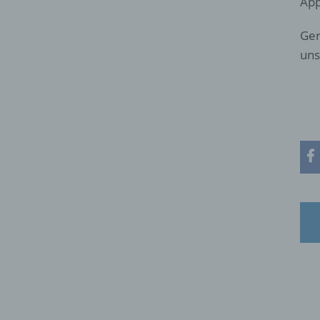
App
Ger
uns