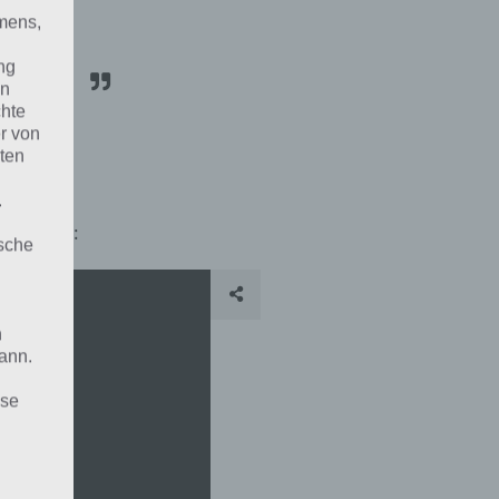
res
mens,
le
ng
en
chte
r von
ten
.
ls Video:
ische
n
ann.
ise