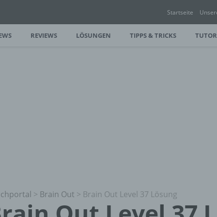
Startseite
Unser
EWS
REVIEWS
LÖSUNGEN
TIPPS & TRICKS
TUTOR
chportal
>
Brain Out
>
Brain Out Level 37 Lösung
rain Out Level 37 