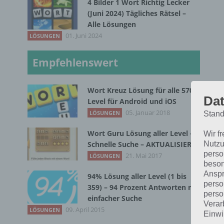
4 Bilder 1 Wort Richtig Lecker
(Juni 2024) Tägliches Rätsel –
Alle Lösungen
01. Juni 2024
LÖSUNGEN
Empfehlenswert
Wort Kreuz Lösung für alle 570
Dat
Level für Android und iOS
05. Januar 2018
LÖSUNGEN
Stand
B
Wort Guru Lösung aller Level –
Wir f
Nutzu
Schnelle Suche – AKTUALISIERT
perso
21. Mai 2017
LÖSUNGEN
Die
beson
Anspr
94% Lösung aller Level (1 bis
Die
perso
359) – 94 Prozent Antworten mit
perso
erg
einfacher Suche
Verar
09. April 2015
LÖSUNGEN
Einwi