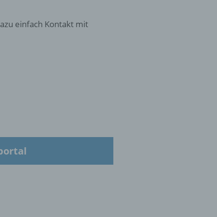
oder
azu einfach Kontakt mit
tung.
er
ung
portal
hen,
ng,
essen,