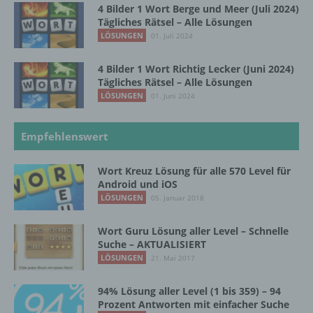
darin besteht, dass diese
4 Bilder 1 Wort Berge und Meer (Juli 2024)
personenbezogenen Daten verwendet
Tägliches Rätsel – Alle Lösungen
werden, um bestimmte persönliche Aspekte,
LÖSUNGEN
01. Juli 2024
die sich auf eine natürliche Person beziehen,
zu bewerten, insbesondere, um Aspekte
4 Bilder 1 Wort Richtig Lecker (Juni 2024)
bezüglich Arbeitsleistung, wirtschaftlicher
Tägliches Rätsel – Alle Lösungen
Lage, Gesundheit, persönlicher Vorlieben,
LÖSUNGEN
01. Juni 2024
Interessen, Zuverlässigkeit, Verhalten,
Aufenthaltsort oder Ortswechsel dieser
natürlichen Person zu analysieren oder
Empfehlenswert
vorherzusagen.
Wort Kreuz Lösung für alle 570 Level für
Android und iOS
f) Pseudonymisierung
LÖSUNGEN
05. Januar 2018
Pseudonymisierung ist die Verarbeitung
Wort Guru Lösung aller Level – Schnelle
personenbezogener Daten in einer Weise,
Suche – AKTUALISIERT
auf welche die personenbezogenen Daten
LÖSUNGEN
21. Mai 2017
ohne Hinzuziehung zusätzlicher
Informationen nicht mehr einer spezifischen
94% Lösung aller Level (1 bis 359) – 94
betroffenen Person zugeordnet werden
Prozent Antworten mit einfacher Suche
können, sofern diese zusätzlichen