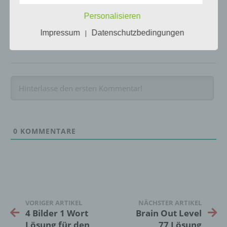
kann.
Personalisieren
Impressum
Datenschutzbedingungen
|
b) betroffene Person
Betroffene Person ist jede identifizierte oder
identifizierbare natürliche Person, deren
personenbezogene Daten von dem für die
Verarbeitung Verantwortlichen verarbeitet
werden.
0
KOMMENTARE
c) Verarbeitung
Verarbeitung ist jeder mit oder ohne Hilfe
automatisierter Verfahren ausgeführte
Vorgang oder jede solche Vorgangsreihe im
Zusammenhang mit personenbezogenen
VORIGER ARTIKEL
NÄCHSTER ARTIKEL
Daten wie das Erheben, das Erfassen, die
4 Bilder 1 Wort
Brain Out Level
Organisation, das Ordnen, die Speicherung,
Lösung für den
77 Lösung
die Anpassung oder Veränderung, das