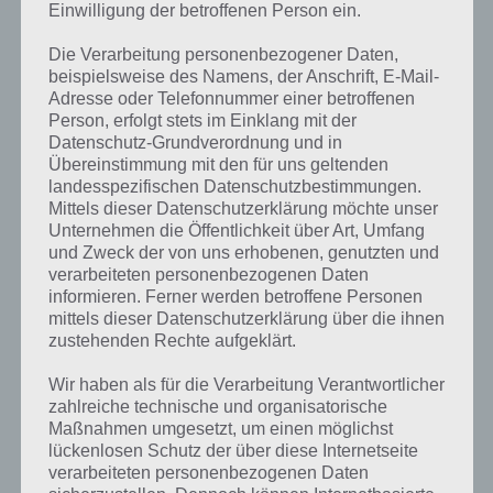
Nachfolgend die Brain Out Lösung zu Level 79 auch nochmal als
Einwilligung der betroffenen Person ein.
Video:
Die Verarbeitung personenbezogener Daten,
beispielsweise des Namens, der Anschrift, E-Mail-
Adresse oder Telefonnummer einer betroffenen
Person, erfolgt stets im Einklang mit der
Datenschutz-Grundverordnung und in
Übereinstimmung mit den für uns geltenden
landesspezifischen Datenschutzbestimmungen.
Mittels dieser Datenschutzerklärung möchte unser
Unternehmen die Öffentlichkeit über Art, Umfang
und Zweck der von uns erhobenen, genutzten und
verarbeiteten personenbezogenen Daten
informieren. Ferner werden betroffene Personen
mittels dieser Datenschutzerklärung über die ihnen
zustehenden Rechte aufgeklärt.
Bitte beachte: Das Video zeigt stets nur die Lösung, aber keine
Wir haben als für die Verarbeitung Verantwortlicher
Erklärung!
zahlreiche technische und organisatorische
Maßnahmen umgesetzt, um einen möglichst
lückenlosen Schutz der über diese Internetseite
Darum geht es in Brain Out
verarbeiteten personenbezogenen Daten