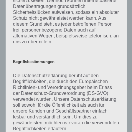
sicherzustellen. Dennoch können Internetbasierte
Datenübertragungen grundsätzlich
Brain Out ist nicht wie jede andere Spiele App, denn hier musst du
Sicherheitslücken aufweisen, sodass ein absoluter
gezielt um die Ecke denken und alles auf die Goldwaage legen, um
Schutz nicht gewährleistet werden kann. Aus
die Level erfolgreich abzuschließen. Hier musst du Gegenstände
diesem Grund steht es jeder betroffenen Person
verschieben, die richtige Lösung antippen, das Ergebnis eintragen,
frei, personenbezogene Daten auch auf
dein Gerät schütteln oder neigen oder auch mehrere Gesten
alternativen Wegen, beispielsweise telefonisch, an
gleichzeitig machen.
uns zu übermitteln.
Ähnliche Spiele wie Brain Out findest du im Google Play Store für
Android, aber auch im iTunes App Store, die dich auf die Schippe
Begriffsbestimmungen
nehmen wollen.
Mit über 1 Million Downloads gehört Brain Out aber zu den
Die Datenschutzerklärung beruht auf den
erfolgreicheren. Nervig ist hier jedoch die Werbung, sodass du hier
Begrifflichkeiten, die durch den Europäischen
mit unserer Lösung auch ohne diese schauen zu müssen
Richtlinien- und Verordnungsgeber beim Erlass
der Datenschutz-Grundverordnung (DS-GVO)
weiterkommst.
verwendet wurden. Unsere Datenschutzerklärung
soll sowohl für die Öffentlichkeit als auch für
[index]
unsere Kunden und Geschäftspartner einfach
lesbar und verständlich sein. Um dies zu
Sollte die dargestellte Lösung nicht mehr stimmen, kannst du dich
gewährleisten, möchten wir vorab die verwendeten
gerne in den Kommentaren melden!
Begrifflichkeiten erläutern.