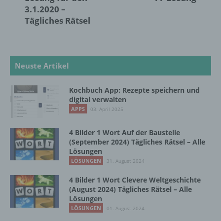
3.1.2020 –
Auslesen, das Abfragen, die Verwendung,
Tägliches Rätsel
die Offenlegung durch Übermittlung,
Verbreitung oder eine andere Form der
Bereitstellung, den Abgleich oder die
Verknüpfung, die Einschränkung, das
Löschen oder die Vernichtung.
Neuste Artikel
Kochbuch App: Rezepte speichern und
d) Einschränkung der Verarbeitung
digital verwalten
APPS
03. April 2025
Einschränkung der Verarbeitung ist die
Markierung gespeicherter
4 Bilder 1 Wort Auf der Baustelle
personenbezogener Daten mit dem Ziel, ihre
(September 2024) Tägliches Rätsel – Alle
künftige Verarbeitung einzuschränken.
Lösungen
LÖSUNGEN
31. August 2024
4 Bilder 1 Wort Clevere Weltgeschichte
e) Profiling
(August 2024) Tägliches Rätsel – Alle
Lösungen
Profiling ist jede Art der automatisierten
LÖSUNGEN
01. August 2024
Verarbeitung personenbezogener Daten, die