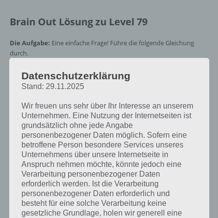
Brain Out Lösung zu Level 79
Die Aufgabe:
Eine einfache Frage! Führe die folgende Gleichung
durch.
Die Lösung für Level 79:
Die 3 nach dem Gleichheitszeichen kannst
Datenschutzerklärung
du drehen, drehe diese um 180 Grad, sodass eine 8 herauskommt.
Stand: 29.11.2025
Wir freuen uns sehr über Ihr Interesse an unserem
Du suchst die Lösung für ein
Unternehmen. Eine Nutzung der Internetseiten ist
anderes Brain Out Level? Zur
grundsätzlich ohne jede Angabe
personenbezogener Daten möglich. Sofern eine
Übersicht
:
Alle Lösungen von
betroffene Person besondere Services unseres
Unternehmens über unsere Internetseite in
Brain Out!
Anspruch nehmen möchte, könnte jedoch eine
Verarbeitung personenbezogener Daten
erforderlich werden. Ist die Verarbeitung
personenbezogener Daten erforderlich und
Lösung im Video zu Brain Out
besteht für eine solche Verarbeitung keine
gesetzliche Grundlage, holen wir generell eine