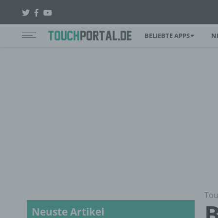
BELIEBTE APPS
N
Tou
B
Neuste Artikel