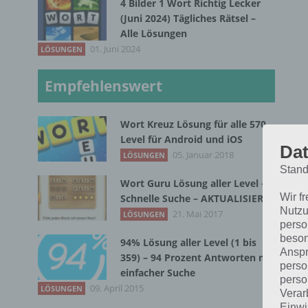
4 Bilder 1 Wort Richtig Lecker
(Juni 2024) Tägliches Rätsel –
Alle Lösungen
01. Juni 2024
LÖSUNGEN
Empfehlenswert
Wort Kreuz Lösung für alle 570
Level für Android und iOS
Dat
05. Januar 2018
LÖSUNGEN
B
Stand
Wort Guru Lösung aller Level –
Wir f
Schnelle Suche – AKTUALISIERT
Nutzu
21. Mai 2017
LÖSUNGEN
Die
perso
beson
94% Lösung aller Level (1 bis
Die
Anspr
359) – 94 Prozent Antworten mit
perso
Pfe
einfacher Suche
perso
meh
09. April 2015
LÖSUNGEN
Verar
lin
Einwi