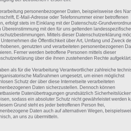
erarbeitung personenbezogener Daten, beispielsweise des Na
Du suchst die Lösung für ein ande
nschrift, E-Mail-Adresse oder Telefonnummer einer betroffenen
n, erfolgt stets im Einklang mit der Datenschutz-Grundverordnu
Brain Out Level? Zur Übersicht
:
Al
n Übereinstimmung mit den für uns geltenden landesspezifisch
schutzbestimmungen. Mittels dieser Datenschutzerklärung mö
Lösungen von Brain Out!
 Unternehmen die Öffentlichkeit über Art, Umfang und Zweck de
rhobenen, genutzten und verarbeiteten personenbezogenen Da
mieren. Ferner werden betroffene Personen mittels dieser
schutzerklärung über die ihnen zustehenden Rechte aufgeklärt
ösung im Video zu Brain Out
aben als für die Verarbeitung Verantwortlicher zahlreiche techn
rganisatorische Maßnahmen umgesetzt, um einen möglichst
hfolgend die Brain Out Lösung zu Level 65 auch nochmal a
nlosen Schutz der über diese Internetseite verarbeiteten
nenbezogenen Daten sicherzustellen. Dennoch können
netbasierte Datenübertragungen grundsätzlich Sicherheitslücke
isen, sodass ein absoluter Schutz nicht gewährleistet werden k
iesem Grund steht es jeder betroffenen Person frei,
nenbezogene Daten auch auf alternativen Wegen, beispielswe
onisch, an uns zu übermitteln.