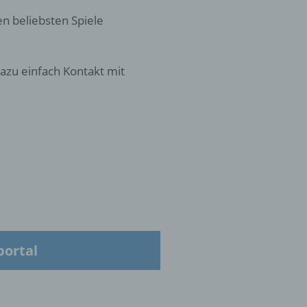
en beliebsten Spiele
oder
tung.
azu einfach Kontakt mit
er
ung
portal
hen,
ng,