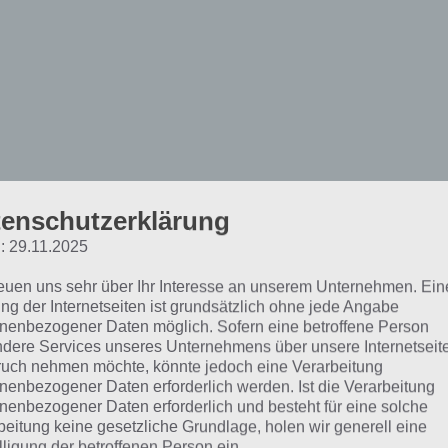
enschutzerklärung
rain Out Lösung zu Level
: 29.11.2025
reuen uns sehr über Ihr Interesse an unserem Unternehmen. Ein
ng der Internetseiten ist grundsätzlich ohne jede Angabe
 Aufgabe:
Verrückter Nadelkreis / Korrigiere die Gleichu
nenbezogener Daten möglich. Sofern eine betroffene Person
dere Services unseres Unternehmens über unsere Internetseite
 Lösung für Level 65:
Bei Verrückter Nadelkreis: Ganz sc
uch nehmen möchte, könnte jedoch eine Verarbeitung
nenbezogener Daten erforderlich werden. Ist die Verarbeitung
ile abfeuern. Lautet die Frage bei dir noch Korrigiere die 
nenbezogener Daten erforderlich und besteht für eine solche
rfach unten auf das E tippen, damit es zum F wird. Und be
beitung keine gesetzliche Grundlage, holen wir generell eine
ken Bereich des W tippen / wischen, sodass es zum V wird.
lligung der betroffenen Person ein.