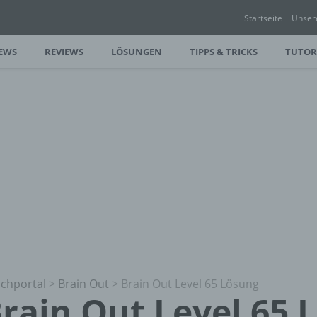
Startseite
Unser
EWS
REVIEWS
LÖSUNGEN
TIPPS & TRICKS
TUTOR
chportal
>
Brain Out
>
Brain Out Level 65 Lösung
rain Out Level 65 