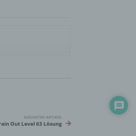
essen,
ser
aten
e
fern
n und
e
esen
NÄCHSTER ARTIKEL
cher
rain Out Level 63 Lösung
ie