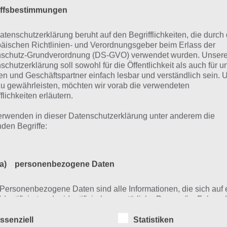
iffsbestimmungen
atenschutzerklärung beruht auf den Begrifflichkeiten, die durch
äischen Richtlinien- und Verordnungsgeber beim Erlass der
schutz-Grundverordnung (DS-GVO) verwendet wurden. Unser
schutzerklärung soll sowohl für die Öffentlichkeit als auch für u
n und Geschäftspartner einfach lesbar und verständlich sein.
zu gewährleisten, möchten wir vorab die verwendeten
flichkeiten erläutern.
erwenden in dieser Datenschutzerklärung unter anderem die
nden Begriffe:
te beachte: Das Video zeigt stets nur die Lösung, aber kein
a) personenbezogene Daten
arum geht es in Brain Ou
Personenbezogene Daten sind alle Informationen, die sich auf 
identifizierte oder identifizierbare natürliche Person (im Folgen
„betroffene Person") beziehen. Als identifizierbar wird eine natü
in Out ist nicht wie jede andere Spiele App, denn hier mus
Person angesehen, die direkt oder indirekt, insbesondere mittel
ssenziell
Statistiken