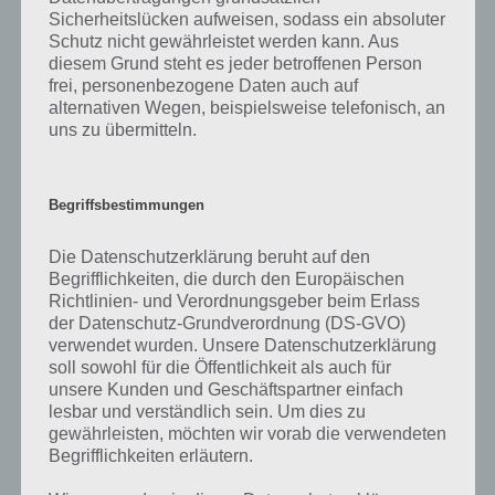
Brain Out ist nicht wie jede andere Spiele App, denn hier musst du
Sicherheitslücken aufweisen, sodass ein absoluter
gezielt um die Ecke denken und alles auf die Goldwaage legen, um
Schutz nicht gewährleistet werden kann. Aus
die Level erfolgreich abzuschließen. Hier musst du Gegenstände
diesem Grund steht es jeder betroffenen Person
verschieben, die richtige Lösung antippen, das Ergebnis eintragen,
frei, personenbezogene Daten auch auf
dein Gerät schütteln oder neigen oder auch mehrere Gesten
alternativen Wegen, beispielsweise telefonisch, an
gleichzeitig machen.
uns zu übermitteln.
Ähnliche Spiele wie Brain Out findest du im Google Play Store für
Android, aber auch im iTunes App Store, die dich auf die Schippe
Begriffsbestimmungen
nehmen wollen.
Die Datenschutzerklärung beruht auf den
Mit über 1 Million Downloads gehört Brain Out aber zu den
Begrifflichkeiten, die durch den Europäischen
erfolgreicheren. Nervig ist hier jedoch die Werbung, sodass du hier
Richtlinien- und Verordnungsgeber beim Erlass
mit unserer Lösung auch ohne diese schauen zu müssen
der Datenschutz-Grundverordnung (DS-GVO)
weiterkommst.
verwendet wurden. Unsere Datenschutzerklärung
soll sowohl für die Öffentlichkeit als auch für
[index]
unsere Kunden und Geschäftspartner einfach
lesbar und verständlich sein. Um dies zu
Sollte die dargestellte Lösung nicht mehr stimmen, kannst du dich
gewährleisten, möchten wir vorab die verwendeten
gerne in den Kommentaren melden!
Begrifflichkeiten erläutern.
PS: In unserer Übersicht zu Brain Out
findest du die Lösung aller