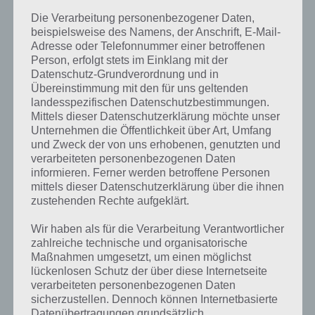
Video:
Die Verarbeitung personenbezogener Daten,
beispielsweise des Namens, der Anschrift, E-Mail-
Adresse oder Telefonnummer einer betroffenen
Person, erfolgt stets im Einklang mit der
Datenschutz-Grundverordnung und in
Übereinstimmung mit den für uns geltenden
landesspezifischen Datenschutzbestimmungen.
Mittels dieser Datenschutzerklärung möchte unser
Unternehmen die Öffentlichkeit über Art, Umfang
und Zweck der von uns erhobenen, genutzten und
verarbeiteten personenbezogenen Daten
informieren. Ferner werden betroffene Personen
mittels dieser Datenschutzerklärung über die ihnen
zustehenden Rechte aufgeklärt.
Bitte beachte: Das Video zeigt stets nur die Lösung, aber keine
Wir haben als für die Verarbeitung Verantwortlicher
Erklärung!
zahlreiche technische und organisatorische
Maßnahmen umgesetzt, um einen möglichst
lückenlosen Schutz der über diese Internetseite
Darum geht es in Brain Out
verarbeiteten personenbezogenen Daten
sicherzustellen. Dennoch können Internetbasierte
Datenübertragungen grundsätzlich