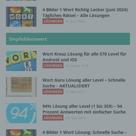
werden, um bestimmte persönliche Aspekte,
4 Bilder 1 Wort Richtig Lecker (Juni 2024)
die sich auf eine natürliche Person beziehen,
Tägliches Rätsel – Alle Lösungen
zu bewerten, insbesondere, um Aspekte
LÖSUNGEN
01. Juni 2024
bezüglich Arbeitsleistung, wirtschaftlicher
Lage, Gesundheit, persönlicher Vorlieben,
Interessen, Zuverlässigkeit, Verhalten,
Empfehlenswert
Aufenthaltsort oder Ortswechsel dieser
natürlichen Person zu analysieren oder
Wort Kreuz Lösung für alle 570 Level für
vorherzusagen.
Android und iOS
LÖSUNGEN
05. Januar 2018
f) Pseudonymisierung
Wort Guru Lösung aller Level – Schnelle
Suche – AKTUALISIERT
Pseudonymisierung ist die Verarbeitung
LÖSUNGEN
21. Mai 2017
personenbezogener Daten in einer Weise,
auf welche die personenbezogenen Daten
94% Lösung aller Level (1 bis 359) – 94
ohne Hinzuziehung zusätzlicher
Prozent Antworten mit einfacher Suche
Informationen nicht mehr einer spezifischen
LÖSUNGEN
09. April 2015
betroffenen Person zugeordnet werden
können, sofern diese zusätzlichen
Informationen gesondert aufbewahrt werden
4 Bilder 1 Wort Lösung: Schnelle Suche –