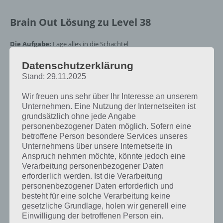
Brain Out Lösung zu Level 38
Die Aufgabe:
Lage alles in die Schachtel
Die Lösung für Level 38:
Datenschutzerklärung
Du sollst alles in die Schachtel legen͵ dazu
gehört neben den Bildern auch die Aufgabenstellung
Stand: 29.11.2025
Wir freuen uns sehr über Ihr Interesse an unserem
Du suchst die Lösung für ein
Unternehmen. Eine Nutzung der Internetseiten ist
grundsätzlich ohne jede Angabe
anderes Brain Out Level? Zur
personenbezogener Daten möglich. Sofern eine
Übersicht
:
Alle Lösungen von
betroffene Person besondere Services unseres
Unternehmens über unsere Internetseite in
Brain Out!
Anspruch nehmen möchte, könnte jedoch eine
Verarbeitung personenbezogener Daten
erforderlich werden. Ist die Verarbeitung
personenbezogener Daten erforderlich und
Lösung im Video zu Brain Out
besteht für eine solche Verarbeitung keine
gesetzliche Grundlage, holen wir generell eine
Nachfolgend die Brain Out Lösung zu Level 38 auch nochmal als
Einwilligung der betroffenen Person ein.