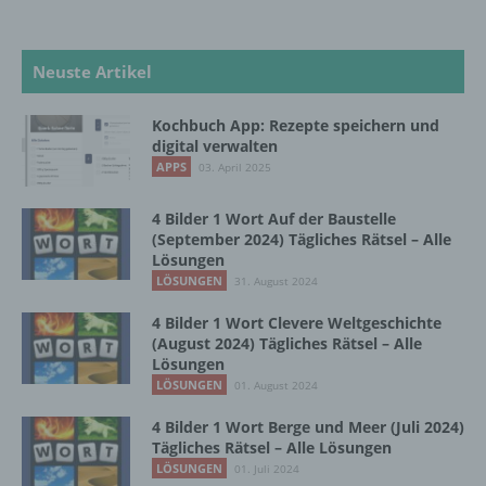
die Offenlegung durch Übermittlung,
Verbreitung oder eine andere Form der
Bereitstellung, den Abgleich oder die
Neuste Artikel
Verknüpfung, die Einschränkung, das
Löschen oder die Vernichtung.
Kochbuch App: Rezepte speichern und
digital verwalten
APPS
03. April 2025
d) Einschränkung der Verarbeitung
4 Bilder 1 Wort Auf der Baustelle
Einschränkung der Verarbeitung ist die
(September 2024) Tägliches Rätsel – Alle
Markierung gespeicherter
Lösungen
personenbezogener Daten mit dem Ziel, ihre
LÖSUNGEN
31. August 2024
künftige Verarbeitung einzuschränken.
4 Bilder 1 Wort Clevere Weltgeschichte
(August 2024) Tägliches Rätsel – Alle
Lösungen
e) Profiling
LÖSUNGEN
01. August 2024
Profiling ist jede Art der automatisierten
4 Bilder 1 Wort Berge und Meer (Juli 2024)
Verarbeitung personenbezogener Daten, die
Tägliches Rätsel – Alle Lösungen
darin besteht, dass diese
LÖSUNGEN
01. Juli 2024
personenbezogenen Daten verwendet