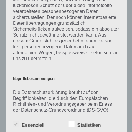
lückenlosen Schutz der über diese Internetseite
Zu Bagger haben wir zunächst keine weiteren Informationen parat!
verarbeiteten personenbezogenen Daten
sicherzustellen. Dennoch können Internetbasierte
Datenübertragungen grundsätzlich
Sicherheitslücken aufweisen, sodass ein absoluter
Schutz nicht gewährleistet werden kann. Aus
Auf WhatsApp teilen
Teilen auf Facebook
diesem Grund steht es jeder betroffenen Person
frei, personenbezogene Daten auch auf
Tweet auf Twitter
alternativen Wegen, beispielsweise telefonisch, an
uns zu übermitteln.
Mehr Artikel hier auf Touchportal
Begriffsbestimmungen
Die Datenschutzerklärung beruht auf den
Begrifflichkeiten, die durch den Europäischen
Richtlinien- und Verordnungsgeber beim Erlass
der Datenschutz-Grundverordnung (DS-GVO)
verwendet wurden. Unsere Datenschutzerklärung
soll sowohl für die Öffentlichkeit als auch für
Essenziell
Statistiken
unsere Kunden und Geschäftspartner einfach