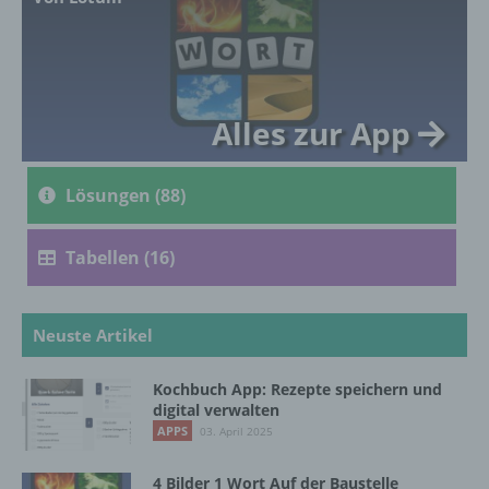
genetischen, psychischen, wirtschaftlichen,
kulturellen oder sozialen Identität dieser
natürlichen Person sind, identifiziert werden
kann.
Alles zur App
b) betroffene Person
Lösungen (88)
Betroffene Person ist jede identifizierte oder
identifizierbare natürliche Person, deren
personenbezogene Daten von dem für die
Tabellen (16)
Verarbeitung Verantwortlichen verarbeitet
werden.
Neuste Artikel
c) Verarbeitung
Kochbuch App: Rezepte speichern und
digital verwalten
Verarbeitung ist jeder mit oder ohne Hilfe
APPS
03. April 2025
automatisierter Verfahren ausgeführte
Vorgang oder jede solche Vorgangsreihe im
4 Bilder 1 Wort Auf der Baustelle
Zusammenhang mit personenbezogenen