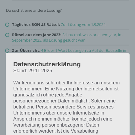
Du suchst eine andere Lösung?
Tägliches BONUS Rätsel:
Zur Lösung vom 1.9.2024
Rätsel aus dem Jahr 2023:
Schau mal, was vor einem Jahr, im
September 2023, als Lösung gesucht war
Zur Übersicht
:
4 Bilder 1 Wort Lösungen zu Auf der Baustelle im
September 2024
!
Datenschutzerklärung
Stand: 29.11.2025
Wir freuen uns sehr über Ihr Interesse an unserem
Unternehmen. Eine Nutzung der Internetseiten ist
grundsätzlich ohne jede Angabe
personenbezogener Daten möglich. Sofern eine
betroffene Person besondere Services unseres
Unternehmens über unsere Internetseite in
Anspruch nehmen möchte, könnte jedoch eine
Verarbeitung personenbezogener Daten
erforderlich werden. Ist die Verarbeitung