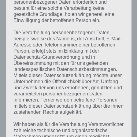
personenbezogener Daten erforderlich und
besteht für eine solche Verarbeitung keine
gesetzliche Grundlage, holen wir generell eine
Einwilligung der betroffenen Person ein.
Die Verarbeitung personenbezogener Daten,
beispielsweise des Namens, der Anschrift, E-Mail-
Adresse oder Telefonnummer einer betroffenen
Person, erfolgt stets im Einklang mit der
Datenschutz-Grundverordnung und in
Übereinstimmung mit den für uns geltenden
landesspezifischen Datenschutzbestimmungen.
Mittels dieser Datenschutzerklärung möchte unser
Kurze Begriffserklärung zur Lösung
Unternehmen die Öffentlichkeit über Art, Umfang
und Zweck der von uns erhobenen, genutzten und
Bagger
verarbeiteten personenbezogenen Daten
informieren. Ferner werden betroffene Personen
Bagger ist die Lösung für das tägliche Rätsel am 1.9.2024 in 4 Bilder 1
mittels dieser Datenschutzerklärung über die ihnen
Wort, doch welche Bedeutung hat dieses eigentlich und was gibt es
zustehenden Rechte aufgeklärt.
dazu zu wissen? Passt das Wort auch zu Auf der Baustelle? Zu
bestimmten Lösungen präsentieren wir daher auch immer eine
Wir haben als für die Verarbeitung Verantwortlicher
kurze Begriffserklärung!
zahlreiche technische und organisatorische
Maßnahmen umgesetzt, um einen möglichst