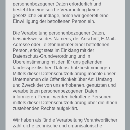
personenbezogener Daten erforderlich und
besteht für eine solche Verarbeitung keine
gesetzliche Grundlage, holen wir generell eine
Einwilligung der betroffenen Person ein.
Die Verarbeitung personenbezogener Daten,
beispielsweise des Namens, der Anschrift, E-Mail-
Adresse oder Telefonnummer einer betroffenen
Person, erfolgt stets im Einklang mit der
Datenschutz-Grundverordnung und in
Übereinstimmung mit den für uns geltenden
landesspezifischen Datenschutzbestimmungen.
Mittels dieser Datenschutzerklärung möchte unser
Unternehmen die Öffentlichkeit über Art, Umfang
und Zweck der von uns erhobenen, genutzten und
verarbeiteten personenbezogenen Daten
informieren. Ferner werden betroffene Personen
Kurze Begriffserklärung zur Lösung Plan
mittels dieser Datenschutzerklärung über die ihnen
zustehenden Rechte aufgeklärt.
Plan ist die Lösung für das tägliche Bonus Rätsel am 2.9.2024 in 4
Bilder 1 Wort, doch welche Bedeutung hat dieses eigentlich und was
Wir haben als für die Verarbeitung Verantwortlicher
gibt es dazu zu wissen? Passt das Wort auch zu Auf der Baustelle? Zu
zahlreiche technische und organisatorische
bestimmten Lösungen präsentieren wir daher auch immer eine