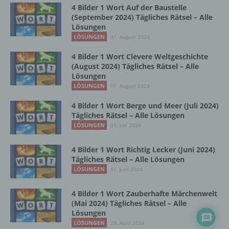
Zusammenhang mit personenbezogenen
4 Bilder 1 Wort Auf der Baustelle
Daten wie das Erheben, das Erfassen, die
(September 2024) Tägliches Rätsel – Alle
Organisation, das Ordnen, die Speicherung,
Lösungen
die Anpassung oder Veränderung, das
LÖSUNGEN
31. August 2024
Auslesen, das Abfragen, die Verwendung,
die Offenlegung durch Übermittlung,
4 Bilder 1 Wort Clevere Weltgeschichte
Verbreitung oder eine andere Form der
(August 2024) Tägliches Rätsel – Alle
Bereitstellung, den Abgleich oder die
Lösungen
Verknüpfung, die Einschränkung, das
LÖSUNGEN
01. August 2024
Löschen oder die Vernichtung.
4 Bilder 1 Wort Berge und Meer (Juli 2024)
Tägliches Rätsel – Alle Lösungen
LÖSUNGEN
01. Juli 2024
d) Einschränkung der Verarbeitung
4 Bilder 1 Wort Richtig Lecker (Juni 2024)
Einschränkung der Verarbeitung ist die
Tägliches Rätsel – Alle Lösungen
Markierung gespeicherter
LÖSUNGEN
01. Juni 2024
personenbezogener Daten mit dem Ziel, ihre
künftige Verarbeitung einzuschränken.
4 Bilder 1 Wort Zauberhafte Märchenwelt
(Mai 2024) Tägliches Rätsel – Alle
Lösungen
e) Profiling
LÖSUNGEN
29. April 2024