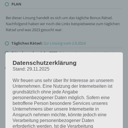
PLAN
Bei dieser Lösung handelt es sich um das tägliche Bonus Rätsel.
Nachfolgend haben wir noch die Links beispielsweise zum täglichen
Rätsel und was 2023 gesucht war:
Tägliches Rätsel:
Zur Lösung vom 2.9.2024
Rätsel aus dem Jahr 2023:
Schau mal, was vor einem Jahr, im
September 2023, als Lösung gesucht war
Datenschutzerklärung
Zur Übersicht
:
4 Bilder 1 Wort Lösungen zu Auf der Baustelle im
Stand: 29.11.2025
September 2024
!
Wir freuen uns sehr über Ihr Interesse an unserem
Unternehmen. Eine Nutzung der Internetseiten ist
grundsätzlich ohne jede Angabe
personenbezogener Daten möglich. Sofern eine
betroffene Person besondere Services unseres
Unternehmens über unsere Internetseite in
Anspruch nehmen möchte, könnte jedoch eine
Verarbeitung personenbezogener Daten
erforderlich werden. Ist die Verarbeitung