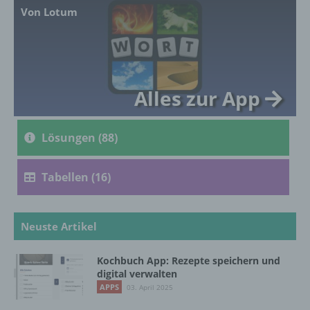
Ausdruck der physischen, physiologischen,
Von Lotum
genetischen, psychischen, wirtschaftlichen,
kulturellen oder sozialen Identität dieser
natürlichen Person sind, identifiziert werden
kann.
Alles zur App
b) betroffene Person
Lösungen (88)
Betroffene Person ist jede identifizierte oder
identifizierbare natürliche Person, deren
personenbezogene Daten von dem für die
Tabellen (16)
Verarbeitung Verantwortlichen verarbeitet
werden.
Neuste Artikel
c) Verarbeitung
Kochbuch App: Rezepte speichern und
Verarbeitung ist jeder mit oder ohne Hilfe
digital verwalten
automatisierter Verfahren ausgeführte
APPS
03. April 2025
Vorgang oder jede solche Vorgangsreihe im