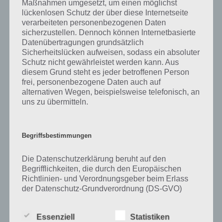
Maßnahmen umgesetzt, um einen möglichst
kurze Begriffserklärung!
lückenlosen Schutz der über diese Internetseite
verarbeiteten personenbezogenen Daten
sicherzustellen. Dennoch können Internetbasierte
Zu Plan haben wir zunächst keine weiteren Informationen parat!
Datenübertragungen grundsätzlich
Sicherheitslücken aufweisen, sodass ein absoluter
Schutz nicht gewährleistet werden kann. Aus
diesem Grund steht es jeder betroffenen Person
frei, personenbezogene Daten auch auf
Auf WhatsApp teilen
Teilen auf Facebook
alternativen Wegen, beispielsweise telefonisch, an
uns zu übermitteln.
Tweet auf Twitter
Begriffsbestimmungen
Mehr Artikel hier auf Touchportal
Die Datenschutzerklärung beruht auf den
Begrifflichkeiten, die durch den Europäischen
Richtlinien- und Verordnungsgeber beim Erlass
der Datenschutz-Grundverordnung (DS-GVO)
verwendet wurden. Unsere Datenschutzerklärung
soll sowohl für die Öffentlichkeit als auch für
Essenziell
Statistiken
unsere Kunden und Geschäftspartner einfach