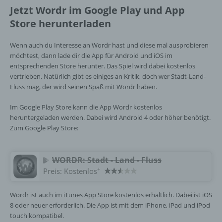
Daten im Auftrag des Verantwortlichen
Jetzt Wordr im Google Play und App
verarbeitet.
Store herunterladen
Wenn auch du Interesse an Wordr hast und diese mal ausprobieren
i) Empfänger
möchtest, dann lade dir die App für Android und iOS im
entsprechenden Store herunter. Das Spiel wird dabei kostenlos
Empfänger ist eine natürliche oder juristische
vertrieben. Natürlich gibt es einiges an Kritik, doch wer Stadt-Land-
Person, Behörde, Einrichtung oder andere
Fluss mag, der wird seinen Spaß mit Wordr haben.
Stelle, der personenbezogene Daten
offengelegt werden, unabhängig davon, ob
Im Google Play Store kann die App Wordr kostenlos
es sich bei ihr um einen Dritten handelt oder
heruntergeladen werden. Dabei wird Android 4 oder höher benötigt.
nicht. Behörden, die im Rahmen eines
Zum Google Play Store:
bestimmten Untersuchungsauftrags nach
dem Unionsrecht oder dem Recht der
Mitgliedstaaten möglicherweise
WORDR: Stadt - Land - Fluss
personenbezogene Daten erhalten, gelten
jedoch nicht als Empfänger.
+
Preis:
Kostenlos
Wordr ist auch im iTunes App Store kostenlos erhältlich. Dabei ist iOS
j) Dritter
8 oder neuer erforderlich. Die App ist mit dem iPhone, iPad und iPod
touch kompatibel.