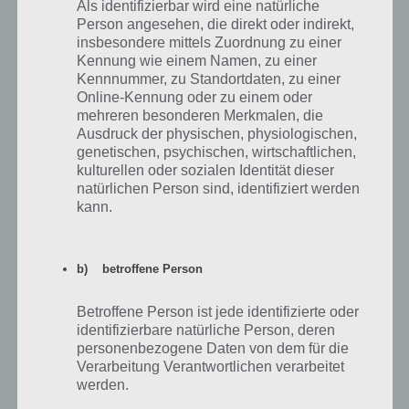
Als identifizierbar wird eine natürliche
Werkzeug habt ihr dabei
Person angesehen, die direkt oder indirekt,
verwendet und warum? Auf
insbesondere mittels Zuordnung zu einer
welche Schwierigkeiten seid
Kennung wie einem Namen, zu einer
ihr dabei gestoßen?
Kennnummer, zu Standortdaten, zu einer
Online-Kennung oder zu einem oder
mehreren besonderen Merkmalen, die
Ausdruck der physischen, physiologischen,
genetischen, psychischen, wirtschaftlichen,
kulturellen oder sozialen Identität dieser
natürlichen Person sind, identifiziert werden
kann.
Zu jedem Buchstaben
b) betroffene Person
musst du, wie bei Stadt-
Land-Fluss üblich,
Betroffene Person ist jede identifizierte oder
entsprechend die Felder
identifizierbare natürliche Person, deren
personenbezogene Daten von dem für die
füllen, hast dabei aber
Verarbeitung Verantwortlichen verarbeitet
nur begrenzt Zeit – (c)
werden.
Tamsonic