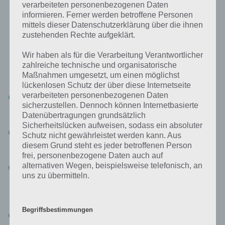
verarbeiteten personenbezogenen Daten
Runde in unterschiedlichen Sprachen gleich bedeutende Begriffe
informieren. Ferner werden betroffene Personen
eingeben (zB. Polen (DE) und Poland (EN), dann reduziert sich die
mittels dieser Datenschutzerklärung über die ihnen
Punktzahl entsprechend. Mit diesem Konzept können wir weit
über 1 Milliarde Menschen weltweit erreichen, die miteinander
zustehenden Rechte aufgeklärt.
Stadt-Land-Fluss spielen können.
Neben Spielspaß kann WORDR auch dabei unterstützen, die
Wir haben als für die Verarbeitung Verantwortlicher
Sprachkenntnisse in den 4 Sprachen zu verbessern, bzw. zu
zahlreiche technische und organisatorische
erweitern sowie mit Menschen aus aller Welt in Kontakt zu
Maßnahmen umgesetzt, um einen möglichst
bringen, die diese Sprachen sprechen.
lückenlosen Schutz der über diese Internetseite
verarbeiteten personenbezogenen Daten
Asynchron
: Die Spieler müssen nicht zur gleichen Zeit online sein,
sicherzustellen. Dennoch können Internetbasierte
wenn sie eine Runde spielen, sondern können eine Runde
abschließen und später fortsetzen.
Datenübertragungen grundsätzlich
Sicherheitslücken aufweisen, sodass ein absoluter
Multi-spieler:
Zwischen 2 und 5 Teilnehmer können bei einem
Schutz nicht gewährleistet werden kann. Aus
Spiel mitmachen. Ein Spiel hat 5 Runden.
diesem Grund steht es jeder betroffenen Person
Tipp: Im Trainingsmodus kann ein Spieler alleine üben/spielen.
frei, personenbezogene Daten auch auf
alternativen Wegen, beispielsweise telefonisch, an
15 Kategorien
: In jedem Spiel werden 5 aus 15 Kategorien gespielt
uns zu übermitteln.
Gut zu wissen:
Begriffsbestimmungen
Wenn mehr als 90 Sekunden benötigt, können Joker eingesetzt
und die Spielzeit jeweils um 30 Sekunden verlängert werden.