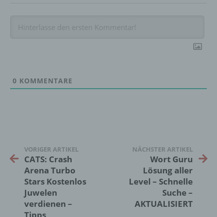
ist.
Name und Anschrift des für die Verarbeitung
Verantwortlichen
Verantwortlicher im Sinne der Datenschutz-
0
KOMMENTARE
Grundverordnung, sonstiger in den Mitgliedstaaten
der Europäischen Union geltenden
Datenschutzgesetze und anderer Bestimmungen
mit datenschutzrechtlichem Charakter ist die:
InnoMobile GmbH
VORIGER ARTIKEL
NÄCHSTER ARTIKEL
Schlehenweg 20
CATS: Crash
Wort Guru
18069 Lambrechtshagen
Arena Turbo
Lösung aller
Stars Kostenlos
Level – Schnelle
DE
Juwelen
Suche –
verdienen –
AKTUALISIERT
Tipps