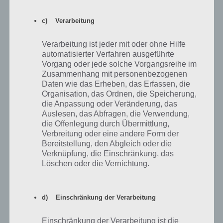
A:
WORDR wurde auf Ionic Framework auf der Basis von HTML 5
c) Verarbeitung
entwickelt. Wir wollten von Anfang auf Hybrid Apps setzen und
haben uns gegen Native Apps entschieden, weil zum einen die App
Verarbeitung ist jeder mit oder ohne Hilfe
für mehrere OS Plattformen wie iOS, Android, Windows etc. ohne
automatisierter Verfahren ausgeführte
sehr viel Mehraufwand kompiliert werden kann, und zum anderen
Vorgang oder jede solche Vorgangsreihe im
keine große Anforderungen an die Hardware Performance stellt, so
Zusammenhang mit personenbezogenen
dass auf native Methode verzichtet werden konnte.
Daten wie das Erheben, das Erfassen, die
Organisation, das Ordnen, die Speicherung,
Kleinere Schwierigkeiten gab es, wenn die Entwicklung von Ionic and
die Anpassung oder Veränderung, das
Ionic 2 umgestellt werden musste, da einige Libraries/APIs dabei
Auslesen, das Abfragen, die Verwendung,
nicht richtig funktionierten.
die Offenlegung durch Übermittlung,
Verbreitung oder eine andere Form der
F: Wie lange hat die Entwicklung der App von der Idee bis zum
Bereitstellung, den Abgleich oder die
Release gedauert? Vor welchen Herausforderungen standet
Verknüpfung, die Einschränkung, das
ihr dabei?
Löschen oder die Vernichtung.
A:
Von der Idee bis zur Realisierung der App waren ca. 11 Monate
vergangen. Neben technische Herausforderungen standen wir vor
d) Einschränkung der Verarbeitung
immensen Aufgaben, Content zusammenzustellen (Begriffe für 15
Kategorien) sowie diese in 3 weiteren Sprachen zu übersetzen, bzw.
Einschränkung der Verarbeitung ist die