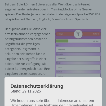
Bei dem Spiel können Spieler aus aller Welt über das Internet
gegeneinander antreten oder im Training Modus ohne Gegner
spielen! Das Beste: Jeder spielt dabei in der eigenen Sprache! WORDR
ist spielbar auf Deutsch, Englisch, Französisch und Spanisch.
Der Spielablauf: Die Mitspieler
ermitteln anhand vorgegebener
Anfangsbuchstaben passende
Begriffe für die jeweiligen
Kategorien. Insgesamt 90
Sekunden Zeit stehen für die
Eingabe der 5 Begriffe in einer
Spielrunde zur Verfügung. Die
Spieler können jedoch nach ihre
Eingaben die Zeit stoppen. Am
Ende jeder Runde werden die
Ergebnisse auf die Richtigkeit
Datenschutzerklärung
und Einzigartigkeit hin
Stand: 29.11.2025
überprüft. Die Spieler
bekommen die volle Punktzahl
Wir freuen uns sehr über Ihr Interesse an unserem
für einzigartige und richtige
Screenshot der Stadt –
Unternehmen. Eine Nutzung der Internetseiten ist