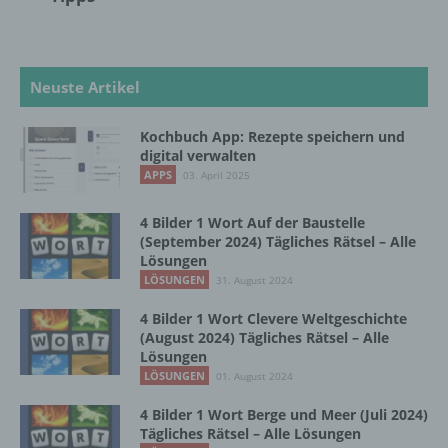
Cookies / SessionStorage / LocalStorage
Die Internetseiten verwenden teilweise so
genannte Cookies, LocalStorage und
Neuste Artikel
SessionStorage. Dies dient dazu, unser Angebot
nutzerfreundlicher, effektiver und sicherer zu
machen. Local Storage und SessionStorage ist
Kochbuch App: Rezepte speichern und
digital verwalten
eine Technologie, mit welcher ihr Browser Daten
auf Ihrem Computer oder mobilen Gerät
APPS
03. April 2025
abspeichert. Cookies sind Textdateien, welche
über einen Internetbrowser auf einem
4 Bilder 1 Wort Auf der Baustelle
Computersystem abgelegt und gespeichert
(September 2024) Tägliches Rätsel – Alle
werden. Sie können die Verwendung von Cookies,
Lösungen
LocalStorage und SessionStorage durch
LÖSUNGEN
31. August 2024
entsprechende Einstellung in Ihrem Browser
verhindern.
4 Bilder 1 Wort Clevere Weltgeschichte
(August 2024) Tägliches Rätsel – Alle
Zahlreiche Internetseiten und Server verwenden
Lösungen
Cookies. Viele Cookies enthalten eine sogenannte
LÖSUNGEN
01. August 2024
Cookie-ID. Eine Cookie-ID ist eine eindeutige
4 Bilder 1 Wort Berge und Meer (Juli 2024)
Kennung des Cookies. Sie besteht aus einer
Tägliches Rätsel – Alle Lösungen
Zeichenfolge, durch welche Internetseiten und