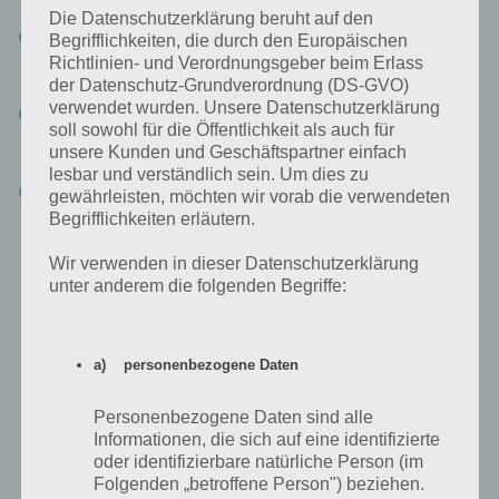
Die Datenschutzerklärung beruht auf den
Die Spieler bekommen Bonuspunkte, wenn sie schnell sind und
Begrifflichkeiten, die durch den Europäischen
vor Ablauf der 90 Sekunden alle Felder richtig eingeben. Die
Richtlinien- und Verordnungsgeber beim Erlass
restlichen Sekunden erhalten sie als Bonuspunkte.
der Datenschutz-Grundverordnung (DS-GVO)
verwendet wurden. Unsere Datenschutzerklärung
Jeder registrierter Spieler kann jederzeit eigene Spielrunden
soll sowohl für die Öffentlichkeit als auch für
initiieren, Spielanfragen an zufällige- oder befreundete Mitspieler
unsere Kunden und Geschäftspartner einfach
senden und Spielanfragen akzeptieren oder ablehnen.
lesbar und verständlich sein. Um dies zu
Man kann den Leiter der besten Spieler hinauf klettern und
gewährleisten, möchten wir vorab die verwendeten
weltweit mit anderen Mitspielern messen
Begrifflichkeiten erläutern.
Wir verwenden in dieser Datenschutzerklärung
F: Für welche Plattformen gibt es die App zum Download?
unter anderem die folgenden Begriffe:
A
: WORDR ist erhältlich für iOS (iPhone, iPad) und für Android Smart
Devices. Eine Windows Version ist in Planung (Release Datum steht
nocht nicht fest).
a) personenbezogene Daten
Personenbezogene Daten sind alle
Zur Entwicklung der App
Informationen, die sich auf eine identifizierte
oder identifizierbare natürliche Person (im
F: Wie ist eure App
Folgenden „betroffene Person") beziehen.
entstanden? Welches