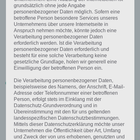
Eingaben; wenn 2 oder mehrere
Land – Fluss App Wordr –
grundsätzlich ohne jede Angabe
Mitspieler die gleichen, richtigen
(c) Tamsonic
personenbezogener Daten möglich. Sofern eine
Begriffe eingegeben haben,
betroffene Person besondere Services unseres
reduziert sich die Punktzahl
Unternehmens über unsere Internetseite in
entsprechend. Am Ende der 5 Runden gewinnt der Mitspieler mit der
Anspruch nehmen möchte, könnte jedoch eine
höchsten Punktzahl.
Verarbeitung personenbezogener Daten
erforderlich werden. Ist die Verarbeitung
F: Warum sollten Nutzer gerade eure Stadt-Land-Fluss App
personenbezogener Daten erforderlich und
herunterladen? Was macht diese besonders?
besteht für eine solche Verarbeitung keine
gesetzliche Grundlage, holen wir generell eine
Einwilligung der betroffenen Person ein.
A:
Es gibt sicherlich viele Stadt-Land-Fluss Apps, jedoch ist WORDR:
Die Verarbeitung personenbezogener Daten,
Multi-sprachig
: WORDR unterstützt zurzeit 4 Sprachen: Die
beispielsweise des Namens, der Anschrift, E-Mail-
Spieler in einer Runde können auf Deutsch, Englisch, Französisch
Adresse oder Telefonnummer einer betroffenen
oder Spanisch gegen ihre Mitspieler antreten.
Person, erfolgt stets im Einklang mit der
Ein Beispiel: Spieler 1 spielt auf Deutsch (Deutschland), Spieler 2
auf Englisch (Australien), Spieler 3 auf Französisch (Frankreich),
Datenschutz-Grundverordnung und in
Spieler 4 auf Spanisch (Mexiko) und Spieler 5 auf Englisch (USA).
Übereinstimmung mit den für uns geltenden
Jeder der 5 Spieler in der Runde spielt WORDR in der jeweiligen
landesspezifischen Datenschutzbestimmungen.
Sprache; unser Backend wertet die Eingaben in der jeweiligen
Mittels dieser Datenschutzerklärung möchte unser
Sprache aus und ermittelt die Punkte und den Sieger.
Unternehmen die Öffentlichkeit über Art, Umfang
Die Begriffe (Content) sind dabei in den 4 Sprachen übersetzt und
und Zweck der von uns erhobenen, genutzten und
im Backend hinterlegt. Wenn beispielsweise zwei Spieler in einer