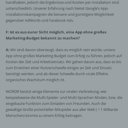
handhaben, jedoch die Ergebnisse und Kosten per Installation sind
Verantwortlicher ist die natürliche oder
unterschiedlich. Unserer Erfahrung nach bietet Google’s App-
juristische Person, Behörde, Einrichtung
Installationskampagnen die bessere und günstigere Möglichkeit
oder andere Stelle, die allein oder
gegenüber AdWords und Facebook Ads.
gemeinsam mit anderen über die Zwecke
und Mittel der Verarbeitung von
F: Ist es aus eurer Sicht möglich, eine App ohne großes
personenbezogenen Daten entscheidet.
Marketing-Budget bekannt zu machen?
Sind die Zwecke und Mittel dieser
Verarbeitung durch das Unionsrecht oder
A:
Wir sind davon überzeugt, dass es möglich sein würde, unsere
das Recht der Mitgliedstaaten vorgegeben,
App ohne großes Marketing Budget zum Erfolg zu führen, jedoch auf
so kann der Verantwortliche
Kosten der Zeit und Arbeitseinsatz. Wir gehen davon aus, dass es bis
beziehungsweise können die bestimmten
zum Erreichen einer Nutzerschwelle einiges an Zeit und Einsatz
Kriterien seiner Benennung nach dem
benötigt werden, und ab dieser Schwelle durch virale Effekte
Unionsrecht oder dem Recht der
organisches Wachstum möglich ist.
Mitgliedstaaten vorgesehen werden.
WORDR besitzt einige Elemente zur viralen Verbreitung, wie
beispielsweise die Multi-Spieler- und Multi-Sprachen Moden, bzw. die
h) Auftragsverarbeiter
eingebaute Funktion zum Einladen von Freunden. Auch die
gewaltige Größe potentieller Mitspieler aus aller Welt ( > 1 Milliarde
Auftragsverarbeiter ist eine natürliche oder
Menschen) könnte zu einem Erfolg beitragen.
juristische Person, Behörde, Einrichtung
oder andere Stelle, die personenbezogene