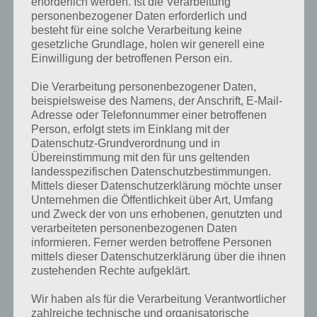
gehalten werden, um mehr zu sehen!
erforderlich werden. Ist die Verarbeitung
personenbezogener Daten erforderlich und
besteht für eine solche Verarbeitung keine
gesetzliche Grundlage, holen wir generell eine
Lösungen der Level 501 bis 600 von Wort
Einwilligung der betroffenen Person ein.
Guru in der Tabelle
Die Verarbeitung personenbezogener Daten,
beispielsweise des Namens, der Anschrift, E-Mail-
Adresse oder Telefonnummer einer betroffenen
Person, erfolgt stets im Einklang mit der
Datenschutz-Grundverordnung und in
Übereinstimmung mit den für uns geltenden
landesspezifischen Datenschutzbestimmungen.
Mittels dieser Datenschutzerklärung möchte unser
Unternehmen die Öffentlichkeit über Art, Umfang
und Zweck der von uns erhobenen, genutzten und
verarbeiteten personenbezogenen Daten
informieren. Ferner werden betroffene Personen
mittels dieser Datenschutzerklärung über die ihnen
zustehenden Rechte aufgeklärt.
Wir haben als für die Verarbeitung Verantwortlicher
zahlreiche technische und organisatorische