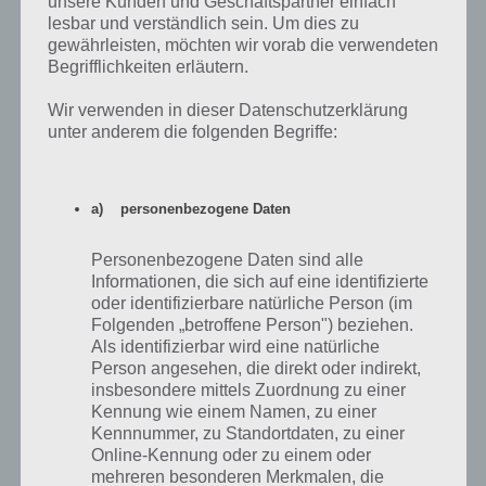
Lösung
LIEB
unsere Kunden und Geschäftspartner einfach
PLEITE
RUBEL
ÜBLEN
lesbar und verständlich sein. Um dies zu
Lösung
REIB
gewährleisten, möchten wir vorab die verwendeten
BÜGELN
Begrifflichkeiten erläutern.
Lösung
Wir verwenden in dieser Datenschutzerklärung
Lösung
unter anderem die folgenden Begriffe:
1 bis 10 von 100 Einträgen
Zurück
Weiter
a) personenbezogene Daten
Personenbezogene Daten sind alle
Informationen, die sich auf eine identifizierte
oder identifizierbare natürliche Person (im
Folgenden „betroffene Person") beziehen.
Als identifizierbar wird eine natürliche
Person angesehen, die direkt oder indirekt,
insbesondere mittels Zuordnung zu einer
Kennung wie einem Namen, zu einer
Kennnummer, zu Standortdaten, zu einer
Online-Kennung oder zu einem oder
mehreren besonderen Merkmalen, die