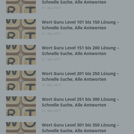
Sind die Zwecke und Mittel dieser
Schnelle Suche, Alle Antworten
Verarbeitung durch das Unionsrecht oder
21. Mai 2017
das Recht der Mitgliedstaaten vorgegeben,
so kann der Verantwortliche
Wort Guru Level 101 bis 150 Lösung –
beziehungsweise können die bestimmten
Schnelle Suche, Alle Antworten
Kriterien seiner Benennung nach dem
21. Mai 2017
Unionsrecht oder dem Recht der
Mitgliedstaaten vorgesehen werden.
Wort Guru Level 151 bis 200 Lösung –
Schnelle Suche, Alle Antworten
21. Mai 2017
h) Auftragsverarbeiter
Wort Guru Level 201 bis 250 Lösung –
Auftragsverarbeiter ist eine natürliche oder
Schnelle Suche, Alle Antworten
juristische Person, Behörde, Einrichtung
21. Mai 2017
oder andere Stelle, die personenbezogene
Daten im Auftrag des Verantwortlichen
Wort Guru Level 251 bis 300 Lösung –
verarbeitet.
Schnelle Suche, Alle Antworten
21. Mai 2017
i) Empfänger
Wort Guru Level 301 bis 350 Lösung –
Schnelle Suche, Alle Antworten