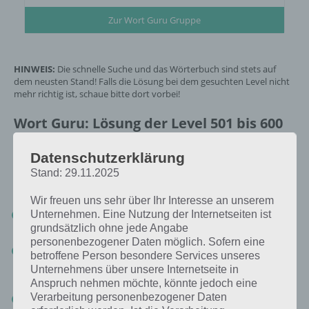
Zur Wort Guru Gruppe
HINWEIS:
Die schnelle Suche und das Wörterbuch sind stets auf
dem neusten Stand! Falls die Lösung bei dem gesuchten Level nicht
mehr richtig ist, schaue bitte dort vorbei!
Wort Guru: Lösung der Level 501 bis 600
Hier findest die Lösung der Wort Guru Level 501 bis 600 in der
Datenschutzerklärung
Tabelle. Zunächst ein paar Hinweise, wie du die Lösung korrekt
Stand: 29.11.2025
nutzt:
Wir freuen uns sehr über Ihr Interesse an unserem
Schaue zunächst in Wort Guru, in welchem Level du dich
Unternehmen. Eine Nutzung der Internetseiten ist
befindest (oben rechts steht das aktuelle Level)
grundsätzlich ohne jede Angabe
personenbezogener Daten möglich. Sofern eine
Nun schaue in der unteren Tabelle zum entsprechenden Level
betroffene Person besondere Services unseres
(nutze auch die Suche oberhalb der Tabelle, um direkt das Level
Unternehmens über unsere Internetseite in
einzugeben)
Anspruch nehmen möchte, könnte jedoch eine
Verarbeitung personenbezogener Daten
HINWEIS: Smartphone oder Tablet kann auch im Querformat