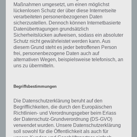
Maßnahmen umgesetzt, um einen möglichst
lückenlosen Schutz der über diese Internetseite
verarbeiteten personenbezogenen Daten
sicherzustellen. Dennoch können Internetbasierte
Datenübertragungen grundsätzlich
Sicherheitslücken aufweisen, sodass ein absoluter
Schutz nicht gewährleistet werden kann. Aus
diesem Grund steht es jeder betroffenen Person
Einträge anzeigen
frei, personenbezogene Daten auch auf
alternativen Wegen, beispielsweise telefonisch, an
Suchen:
uns zu übermitteln.
Kapitel
65
65
65
65
65
Level
Level 501
Level 502
Level 503
Level 504
Level 505
Begriffsbestimmungen
Lösung
BEIL
EILE
BLUT
GELB
BERG
Die Datenschutzerklärung beruht auf den
Lösung
BELL
EILT
LEBT
LÜGE
RÜBE
Begrifflichkeiten, die durch den Europäischen
Richtlinien- und Verordnungsgeber beim Erlass
Lösung
BIER
TEIL
RUTE
ÜBLE
ÜBER
der Datenschutz-Grundverordnung (DS-GVO)
verwendet wurden. Unsere Datenschutzerklärung
Lösung
BLEI
LEITE
TREU
LÜGEN
BÜRGER
soll sowohl für die Öffentlichkeit als auch für