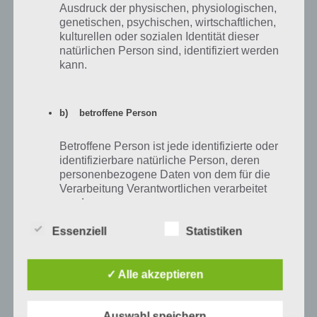
Ausdruck der physischen, physiologischen,
genetischen, psychischen, wirtschaftlichen,
kulturellen oder sozialen Identität dieser
natürlichen Person sind, identifiziert werden
kann.
b) betroffene Person
Betroffene Person ist jede identifizierte oder
Weitere Lösungen rund um Wort Guru
identifizierbare natürliche Person, deren
personenbezogene Daten von dem für die
Alle weiteren Level und die entsprechenden Lösungen findest du in
Verarbeitung Verantwortlichen verarbeitet
werden.
der
großen Wort Guru Komplettlösung Übersicht
!
Essenziell
Statistiken
c) Verarbeitung
Auf WhatsApp teilen
Teilen auf Facebook
✓ Alle akzeptieren
Verarbeitung ist jeder mit oder ohne Hilfe
automatisierter Verfahren ausgeführte
Tweet auf Twitter
Vorgang oder jede solche Vorgangsreihe im
Auswahl speichern