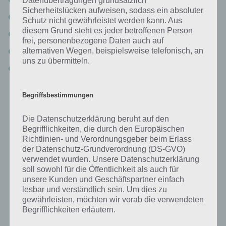
Datenübertragungen grundsätzlich
Sicherheitslücken aufweisen, sodass ein absoluter
omen
Schutz nicht gewährleistet werden kann. Aus
diesem Grund steht es jeder betroffenen Person
äonen
frei, personenbezogene Daten auch auf
domäne
alternativen Wegen, beispielsweise telefonisch, an
uns zu übermitteln.
dämonen
Begriffsbestimmungen
Deine Aufgabe in Wort Guru
Die Datenschutzerklärung beruht auf den
Die Spiele App Wort Guru von Word Puzzle Games begeistert
Begrifflichkeiten, die durch den Europäischen
mittlerweile Millionen Spieler auf der ganzen Welt. Alleine in
Richtlinien- und Verordnungsgeber beim Erlass
Deutschland kommt die App auf über 5 Millionen Downloads,
der Datenschutz-Grundverordnung (DS-GVO)
weshalb die Puzzle App zu den beliebtesten Wortspielen im Google
verwendet wurden. Unsere Datenschutzerklärung
Play Store und iTunes App Store zählt. In dieser musst du anhand
soll sowohl für die Öffentlichkeit als auch für
der vorgegebenen Buchstaben die gesuchten Lösungen finden.
unsere Kunden und Geschäftspartner einfach
Manchmal ist eine Lösung zwar korrekt, in dem Level jedoch nicht
lesbar und verständlich sein. Um dies zu
gesucht, was dir Bonuswörter einbringt, die später in Münzen
gewährleisten, möchten wir vorab die verwendeten
umgetauscht werden. Mittels Münzen kannst du dir Buchstaben der
Begrifflichkeiten erläutern.
gesuchten Lösung anzeigen lassen.