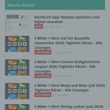
personenbezogenen Daten verwendet
Neuste Artikel
werden, um bestimmte persönliche Aspekte,
die sich auf eine natürliche Person beziehen,
zu bewerten, insbesondere, um Aspekte
Kochbuch App: Rezepte speichern und
bezüglich Arbeitsleistung, wirtschaftlicher
digital verwalten
Lage, Gesundheit, persönlicher Vorlieben,
APPS
03. April 2025
Interessen, Zuverlässigkeit, Verhalten,
Aufenthaltsort oder Ortswechsel dieser
4 Bilder 1 Wort Auf der Baustelle
natürlichen Person zu analysieren oder
(September 2024) Tägliches Rätsel – Alle
vorherzusagen.
Lösungen
LÖSUNGEN
31. August 2024
f) Pseudonymisierung
4 Bilder 1 Wort Clevere Weltgeschichte
(August 2024) Tägliches Rätsel – Alle
Lösungen
Pseudonymisierung ist die Verarbeitung
LÖSUNGEN
01. August 2024
personenbezogener Daten in einer Weise,
auf welche die personenbezogenen Daten
4 Bilder 1 Wort Berge und Meer (Juli 2024)
ohne Hinzuziehung zusätzlicher
Tägliches Rätsel – Alle Lösungen
Informationen nicht mehr einer spezifischen
LÖSUNGEN
01. Juli 2024
betroffenen Person zugeordnet werden
können, sofern diese zusätzlichen
4 Bilder 1 Wort Richtig Lecker (Juni 2024)
Informationen gesondert aufbewahrt werden