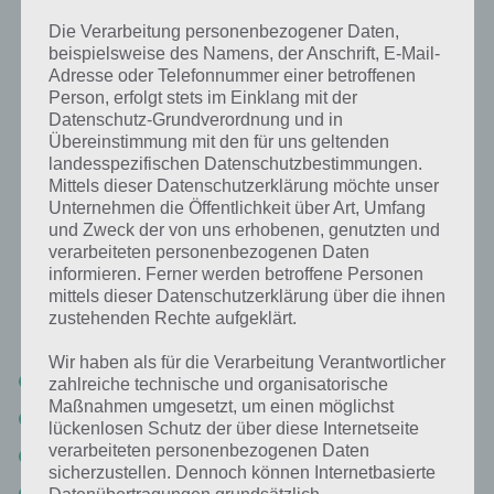
Alle Lösungen rund um Wort
Die Verarbeitung personenbezogener Daten,
Guru zu jedem Level findest du
beispielsweise des Namens, der Anschrift, E-Mail-
mit
unserer schnellen Suche ->
Adresse oder Telefonnummer einer betroffenen
Person, erfolgt stets im Einklang mit der
Zur Lösung
Datenschutz-Grundverordnung und in
Übereinstimmung mit den für uns geltenden
landesspezifischen Datenschutzbestimmungen.
Mittels dieser Datenschutzerklärung möchte unser
Unternehmen die Öffentlichkeit über Art, Umfang
Die Lösungen für Level 1616
und Zweck der von uns erhobenen, genutzten und
verarbeiteten personenbezogenen Daten
UPDATE: Da die Entwickler das Level 1616 mittlerweile korrigiert
informieren. Ferner werden betroffene Personen
haben, haben wir nun auch unsere Lösung dahingehend aktualisiert.
mittels dieser Datenschutzerklärung über die ihnen
Mit der neusten Version lauten die Lösungen von Wort Guru Level
zustehenden Rechte aufgeklärt.
1616 mittlerweile so:
Wir haben als für die Verarbeitung Verantwortlicher
denn
zahlreiche technische und organisatorische
Maßnahmen umgesetzt, um einen möglichst
däne
lückenlosen Schutz der über diese Internetseite
verarbeiteten personenbezogenen Daten
mond
sicherzustellen. Dennoch können Internetbasierte
neon