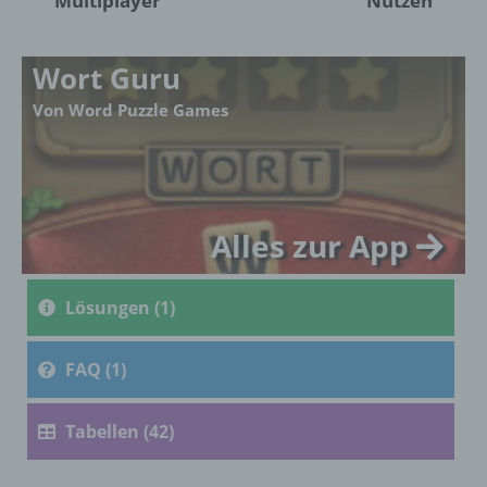
Multiplayer
Nutzen
die Offenlegung durch Übermittlung,
Verbreitung oder eine andere Form der
Bereitstellung, den Abgleich oder die
Wort Guru
Verknüpfung, die Einschränkung, das
Löschen oder die Vernichtung.
Von Word Puzzle Games
d) Einschränkung der Verarbeitung
Einschränkung der Verarbeitung ist die
Alles zur App
Markierung gespeicherter
personenbezogener Daten mit dem Ziel, ihre
künftige Verarbeitung einzuschränken.
Lösungen (1)
FAQ (1)
e) Profiling
Profiling ist jede Art der automatisierten
Tabellen (42)
Verarbeitung personenbezogener Daten, die
darin besteht, dass diese