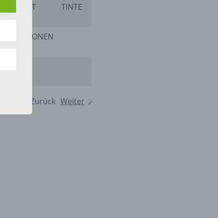
TIBET
TINTE
BITTEN
 die
E
KANONEN
N
hren
en,
Zurück
Weiter
die
oder
tung.
er
ung