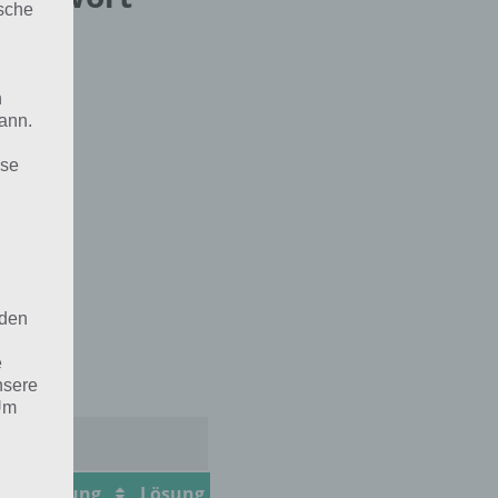
ische
n
ann.
ise
 den
e
nsere
 Um
g
Lösung
Lösung
Lösung
Lösung