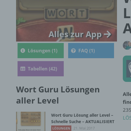
L
Alles zur App
Lösungen (1)
FAQ (1)
Tabellen (42)
Wort Guru Lösungen
All
aller Level
fin
235
Wort Guru Lösung aller Level –
LÖ
Schnelle Suche – AKTUALISIERT
21. Mai 2017
LÖSUNGEN