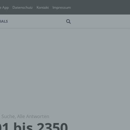
e App
Datenschutz
Kontakt
Impressum
IALS
 Suche, Alle Antworten
1 bis 2350