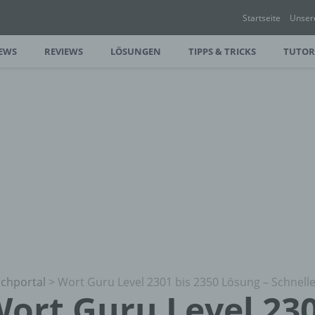
Startseite
Unser
EWS
REVIEWS
LÖSUNGEN
TIPPS & TRICKS
TUTOR
chportal
>
Wort Guru Level 2301 bis 2350 Lösung – Schnelle
ort Guru Level 230