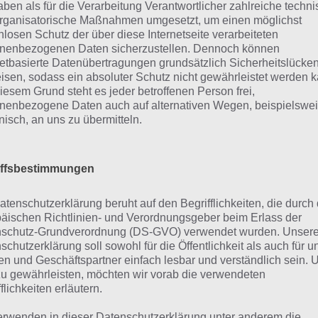
aben als für die Verarbeitung Verantwortlicher zahlreiche techn
uru in der Tabelle
rganisatorische Maßnahmen umgesetzt, um einen möglichst
nlosen Schutz der über diese Internetseite verarbeiteten
nenbezogenen Daten sicherzustellen. Dennoch können
netbasierte Datenübertragungen grundsätzlich Sicherheitslücke
isen, sodass ein absoluter Schutz nicht gewährleistet werden k
iesem Grund steht es jeder betroffenen Person frei,
nenbezogene Daten auch auf alternativen Wegen, beispielswe
onisch, an uns zu übermitteln.
iffsbestimmungen
atenschutzerklärung beruht auf den Begrifflichkeiten, die durch
äischen Richtlinien- und Verordnungsgeber beim Erlass der
schutz-Grundverordnung (DS-GVO) verwendet wurden. Unser
schutzerklärung soll sowohl für die Öffentlichkeit als auch für u
n und Geschäftspartner einfach lesbar und verständlich sein.
Einträge anzeigen
zu gewährleisten, möchten wir vorab die verwendeten
Suchen:
flichkeiten erläutern.
pitel
Level
Lösung
Lösung
Lösung
Lösun
erwenden in dieser Datenschutzerklärung unter anderem die