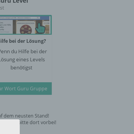
Guru Level
st
ilfe bei der Lösung?
enn du Hilfe bei der
Lösung eines Levels
benötigst
ur Wort Guru Gruppe
uf dem neusten Stand!
 schaue bitte dort vorbei!