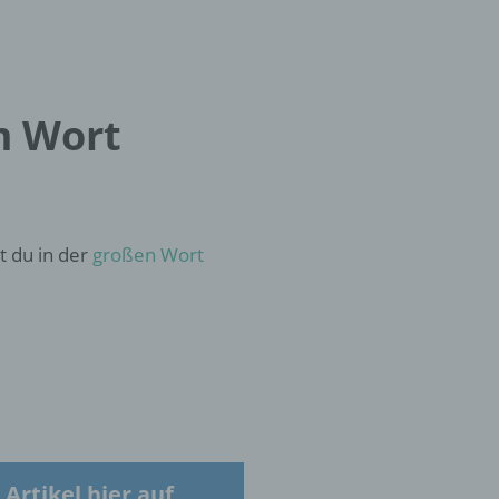
m Wort
hen,
ng,
essen,
t du in der
großen Wort
ser
aten
e
fern
Artikel hier auf