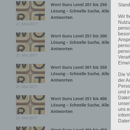
W
Wort Guru Level 201 bis 250
Stand
Lösung – Schnelle Suche, Alle
2
Wir f
Antworten
Nutzu
21. Mai 2017
perso
beson
Hie
Wort Guru Level 251 bis 300
Anspr
Lösung – Schnelle Suche, Alle
ein
perso
Antworten
perso
21. Mai 2017
Verar
S
Einwi
d
Wort Guru Level 301 bis 350
Lösung – Schnelle Suche, Alle
Die V
N
Antworten
der A
o
Perso
21. Mai 2017
und i
Daten
Wort Guru Level 351 bis 400
unser
Lösung – Schnelle Suche, Alle
uns e
Antworten
infor
21. Mai 2017
Daten
L
Wort Guru Level 401 bis 450