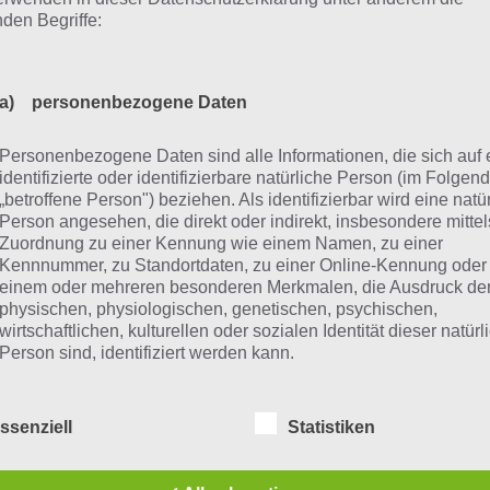
nden Begriffe:
0
Level
EURER
EUTER
TEUER
TREUE
2301
a) personenbezogene Daten
0
Level
GAR
GAS
SOG
GROS
2302
Personenbezogene Daten sind alle Informationen, die sich auf 
0
Level
MOOR
MOOS
SOLO
FORML
identifizierte oder identifizierbare natürliche Person (im Folgen
2303
„betroffene Person") beziehen. Als identifizierbar wird eine natü
Person angesehen, die direkt oder indirekt, insbesondere mittel
0
Level
DENK
KERN
KÖDER
RÖMER
Zuordnung zu einer Kennung wie einem Namen, zu einer
2304
Kennnummer, zu Standortdaten, zu einer Online-Kennung oder
einem oder mehreren besonderen Merkmalen, die Ausdruck de
0
Level
SINKT
STIRN
STINKT
STRIKT
physischen, physiologischen, genetischen, psychischen,
2305
wirtschaftlichen, kulturellen oder sozialen Identität dieser natür
Person sind, identifiziert werden kann.
0
Level
ETUI
GUTE
TEIG
GUTEM
2306
ssenziell
Statistiken
b) betroffene Person
0
Level
LICHT
SICHT
STICH
TISCH
2307
Betroffene Person ist jede identifizierte oder identifizierbare