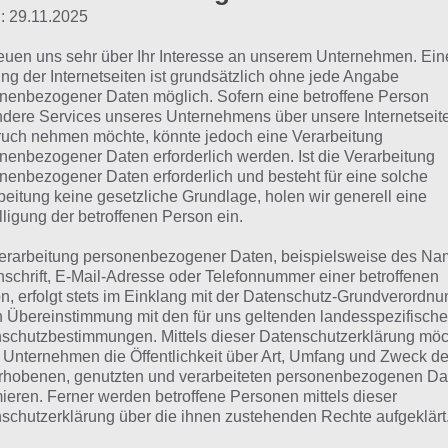
ort Guru: Lösung der Lev
: 29.11.2025
350
reuen uns sehr über Ihr Interesse an unserem Unternehmen. Ein
ng der Internetseiten ist grundsätzlich ohne jede Angabe
nenbezogener Daten möglich. Sofern eine betroffene Person
dere Services unseres Unternehmens über unsere Internetseite
r findest die Lösung der Wort Guru Level 2301 bis 2350 in
uch nehmen möchte, könnte jedoch eine Verarbeitung
 paar Hinweise, wie du die Lösung korrekt nutzt:
nenbezogener Daten erforderlich werden. Ist die Verarbeitung
nenbezogener Daten erforderlich und besteht für eine solche
beitung keine gesetzliche Grundlage, holen wir generell eine
chaue zunächst in Wort Guru, in welchem Level du dich bef
lligung der betroffenen Person ein.
as aktuelle Level)
erarbeitung personenbezogener Daten, beispielsweise des Na
un schaue in der unteren Tabelle zum entsprechenden Leve
nschrift, E-Mail-Adresse oder Telefonnummer einer betroffenen
berhalb der Tabelle, um direkt das Level einzugeben)
n, erfolgt stets im Einklang mit der Datenschutz-Grundverordnu
n Übereinstimmung mit den für uns geltenden landesspezifisch
HINWEIS: Smartphone oder Tablet kann auch im Querforma
schutzbestimmungen. Mittels dieser Datenschutzerklärung mö
 Unternehmen die Öffentlichkeit über Art, Umfang und Zweck de
mehr zu sehen!
rhobenen, genutzten und verarbeiteten personenbezogenen Da
mieren. Ferner werden betroffene Personen mittels dieser
schutzerklärung über die ihnen zustehenden Rechte aufgeklärt
ösungen der Level 2301 bis 2350