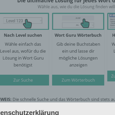
Die ultimative Lösung für jedes Wort 
Wähle aus, wie du die Lösung finden will
Nach Level suchen
Wort Guru Wörterbuch
H
Wähle einfach das
Gib deine Buchstaben
W
Level aus, wofür du die
ein und lasse dir
Lösung in Wort Guru
mögliche Lösungen
benötigst
anzeigen
Z
Zur Suche
Zum Wörterbuch
WEIS:
Die schnelle Suche und das Wörterbuch sind stets a
ls die Lösung bei dem gesuchten Level nicht mehr richtig ist,
enschutzerklärung