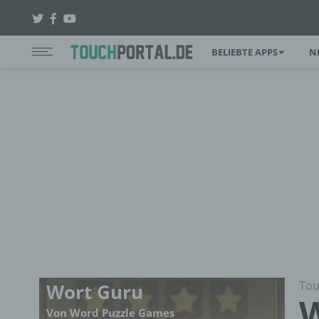
BELIEBTE APPS
N
Tou
Wort Guru
W
Von Word Puzzle Games