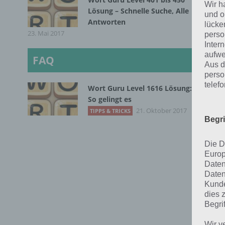
Wir h
Lösung – Schnelle Suche, Alle
G
und o
Antworten
lücke
23. Mai 2017
perso
Inter
aufwe
FAQ
Aus d
perso
telef
Wort Guru Level 1616 Lösung:
So gelingt es
21. Oktober 2017
TIPPS & TRICKS
Begr
Die D
Europ
Daten
Daten
Kunde
dies 
Begrif
Ka
Wir v