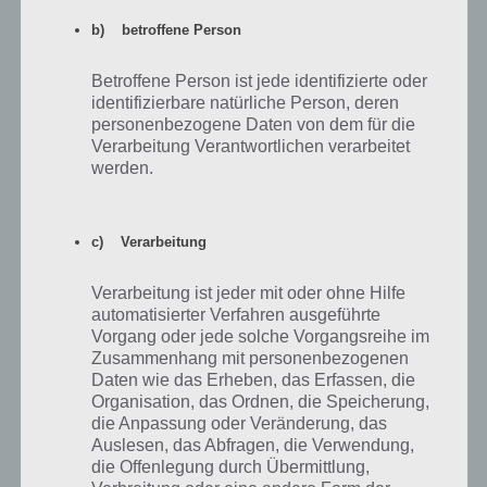
diese, dann startest du immer an diesem Punkt, wenn du dein
b) betroffene Person
Zuhause betrittst (von der Weltkarte). So kannst du dich direkt ins
innere teleportieren (beachte, dass eine Fußmatte auf Gras platziert
werden muss).
Betroffene Person ist jede identifizierte oder
identifizierbare natürliche Person, deren
personenbezogene Daten von dem für die
Verarbeitung Verantwortlichen verarbeitet
werden.
c) Verarbeitung
Verarbeitung ist jeder mit oder ohne Hilfe
automatisierter Verfahren ausgeführte
Vorgang oder jede solche Vorgangsreihe im
Zusammenhang mit personenbezogenen
Daten wie das Erheben, das Erfassen, die
Organisation, das Ordnen, die Speicherung,
die Anpassung oder Veränderung, das
Auslesen, das Abfragen, die Verwendung,
Betrittst du dein Haus, startest du in Last Day On
die Offenlegung durch Übermittlung,