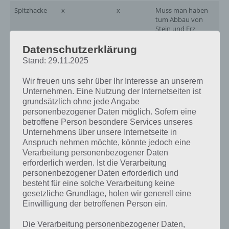
Spitzhacke
x
x
Muss man haben
W
tum Abbau von
Stein und Erz
Speer
x
Nicht zu
N
Datenschutzerklärung
gebrauchen, auch
Stand: 29.11.2025
zu Beginn sehr
schwache Waffe
Wir freuen uns sehr über Ihr Interesse an unserem
Unternehmen. Eine Nutzung der Internetseiten ist
Kleine Kiste
x
x
Unbedingt, um
L
Ressourcen zu
grundsätzlich ohne jede Angabe
lagern
personenbezogener Daten möglich. Sofern eine
betroffene Person besondere Services unseres
Lagerfeuer
x
x
Zur Herstellung
W
Unternehmens über unsere Internetseite in
besserer
Anspruch nehmen möchte, könnte jedoch eine
Lebensmittel und
Verarbeitung personenbezogener Daten
Holzkohle
erforderlich werden. Ist die Verarbeitung
personenbezogener Daten erforderlich und
Beet
x
x
Um aus
W
Karottensamen
besteht für eine solche Verarbeitung keine
Karotten zu
gesetzliche Grundlage, holen wir generell eine
gewinnen
Einwilligung der betroffenen Person ein.
Einfacher
x
x
Ermöglicht 5
T
Die Verarbeitung personenbezogener Daten,
Rucksack
zusätzliche