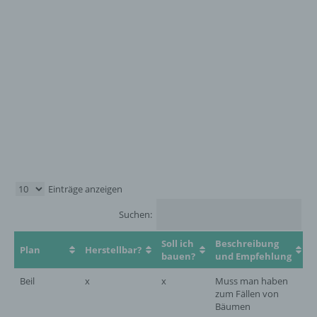
Einträge anzeigen
Suchen:
Soll ich
Beschreibung
Plan
Herstellbar?
K
bauen?
und Empfehlung
Beil
x
x
Muss man haben
W
zum Fällen von
Bäumen