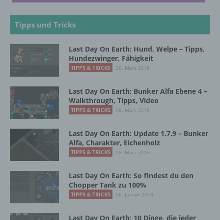
Einwilligung ist jede von der betroffenen
Person freiwillig für den bestimmten Fall in
Tipps und Tricks
informierter Weise und unmissverständlich
abgegebene Willensbekundung in Form
einer Erklärung oder einer sonstigen
Last Day On Earth: Hund, Welpe – Tipps,
eindeutigen bestätigenden Handlung, mit der
Hundezwinger, Fähigkeit
die betroffene Person zu verstehen gibt, dass
TIPPS & TRICKS
26. März 2018
sie mit der Verarbeitung der sie betreffenden
personenbezogenen Daten einverstanden
Last Day On Earth: Bunker Alfa Ebene 4 –
ist.
Walkthrough, Tipps, Video
TIPPS & TRICKS
08. März 2018
Name und Anschrift des für die Verarbeitung
Last Day On Earth: Update 1.7.9 – Bunker
Verantwortlichen
Alfa, Charakter, Eichenholz
TIPPS & TRICKS
08. März 2018
Verantwortlicher im Sinne der Datenschutz-
Grundverordnung, sonstiger in den Mitgliedstaaten
Last Day On Earth: So findest du den
der Europäischen Union geltenden
Chopper Tank zu 100%
Datenschutzgesetze und anderer Bestimmungen
TIPPS & TRICKS
06. Januar 2018
mit datenschutzrechtlichem Charakter ist die:
Last Day On Earth: 10 Dinge, die jeder