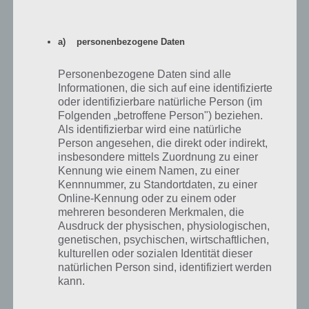
einen Reitersattel, aber ein Pferd kannst du in Last
Day On Earth nicht besitzen
a) personenbezogene Daten
Dekoration wie Esstisch, Bett und Co sind
Personenbezogene Daten sind alle
nicht notwendig
Informationen, die sich auf eine identifizierte
oder identifizierbare natürliche Person (im
Weiter gibt es in Last Day On Earth zahlreiche Dekorationen wie
Folgenden „betroffene Person") beziehen.
bspw. den Esstisch oder ein Bett. Dekorationen sind aktuell in Last
Als identifizierbar wird eine natürliche
Day On Earth absolut nutzlos. Diese verschönern einfach nur dein
Person angesehen, die direkt oder indirekt,
Zuhause, haben aber sonst keinerlei positive Bedeutung. Wenn du
insbesondere mittels Zuordnung zu einer
ein Bett baust, kannst du dieses nicht benutzen (um sich bspw.
Kennung wie einem Namen, zu einer
schlafen zu legen). Es ist einfach nur eine Dekoration zum
Kennnummer, zu Standortdaten, zu einer
Anschauen.
Online-Kennung oder zu einem oder
mehreren besonderen Merkmalen, die
Ausdruck der physischen, physiologischen,
Baue die Fußmatte, um den Startpunkt
genetischen, psychischen, wirtschaftlichen,
kulturellen oder sozialen Identität dieser
deines Hauses zu definieren
natürlichen Person sind, identifiziert werden
kann.
Sehr interessant ist hingegen die Fußmatte, die auch zu den
Dekorationen gehört, aber einen sinnvollen Zweck hat. Platzierst du