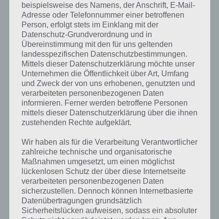
beispielsweise des Namens, der Anschrift, E-Mail-
Gegenstände zu
Adresse oder Telefonnummer einer betroffenen
tragen
Person, erfolgt stets im Einklang mit der
Tischlerbank
x
x
Zur Herstellung von
W
Datenschutz-Grundverordnung und in
Brettern aus Holz
Übereinstimmung mit den für uns geltenden
landesspezifischen Datenschutzbestimmungen.
Dusche
x
x
Wenn man stinkt
H
Mittels dieser Datenschutzerklärung möchte unser
und so Beißer
Unternehmen die Öffentlichkeit über Art, Umfang
anzieht, muss man
und Zweck der von uns erhobenen, genutzten und
unter die Dusche
verarbeiteten personenbezogenen Daten
informieren. Ferner werden betroffene Personen
Schmelzofen
x
x
Um Erze und mehr
W
weiterzuverarbeiten
mittels dieser Datenschutzerklärung über die ihnen
zustehenden Rechte aufgeklärt.
1 bis 10 von 110 Einträgen
Zurück
Weiter
Wir haben als für die Verarbeitung Verantwortlicher
zahlreiche technische und organisatorische
Gibt es Pferde in Last Day On Earth? Pläne
Maßnahmen umgesetzt, um einen möglichst
für Pferdetrog oder Reitersatttel
lückenlosen Schutz der über diese Internetseite
verarbeiteten personenbezogenen Daten
sicherzustellen. Dennoch können Internetbasierte
Bei den Plänen in Last Day On Earth gibt es einen Pferdetrog und
Datenübertragungen grundsätzlich
einen Reitersattel. Das lässt natürlich vermuten, dass es Pferde in
Sicherheitslücken aufweisen, sodass ein absoluter
Last Day On Earth gibt. Dem ist aber leider nicht so. Aktuell (in