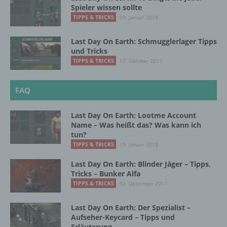
InnoMobile GmbH
Spieler wissen sollte
TIPPS & TRICKS
03. Januar 2018
Schlehenweg 20
Last Day On Earth: Schmugglerlager Tipps
18069 Lambrechtshagen
und Tricks
TIPPS & TRICKS
DE
17. Oktober 2017
FAQ
Cookies / SessionStorage / LocalStorage
Last Day On Earth: Lootme Account
Die Internetseiten verwenden teilweise so
Name – Was heißt das? Was kann ich
genannte Cookies, LocalStorage und
tun?
SessionStorage. Dies dient dazu, unser Angebot
TIPPS & TRICKS
19. Januar 2018
nutzerfreundlicher, effektiver und sicherer zu
machen. Local Storage und SessionStorage ist
Last Day On Earth: Blinder Jäger – Tipps,
eine Technologie, mit welcher ihr Browser Daten
Tricks – Bunker Alfa
auf Ihrem Computer oder mobilen Gerät
TIPPS & TRICKS
02. Dezember 2017
abspeichert. Cookies sind Textdateien, welche
über einen Internetbrowser auf einem
Last Day On Earth: Der Spezialist –
Computersystem abgelegt und gespeichert
Aufseher-Keycard – Tipps und
werden. Sie können die Verwendung von Cookies,
Erläuterung