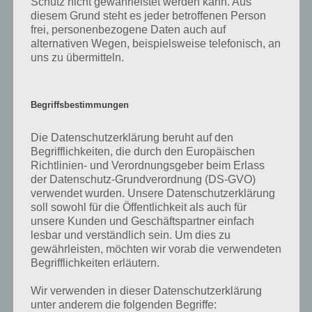
Schutz nicht gewährleistet werden kann. Aus
Version 1.5.6) gibt es keine Pferde, aber natürlich können in Zukunft
diesem Grund steht es jeder betroffenen Person
solche eingeführt werden. Aktuell ist der Pferdetrog also nur
frei, personenbezogene Daten auch auf
Dekoration. Der Reitersattel kann ohnehin noch nicht freigeschaltet
alternativen Wegen, beispielsweise telefonisch, an
werden.
uns zu übermitteln.
Begriffsbestimmungen
Die Datenschutzerklärung beruht auf den
Begrifflichkeiten, die durch den Europäischen
Richtlinien- und Verordnungsgeber beim Erlass
der Datenschutz-Grundverordnung (DS-GVO)
verwendet wurden. Unsere Datenschutzerklärung
soll sowohl für die Öffentlichkeit als auch für
unsere Kunden und Geschäftspartner einfach
lesbar und verständlich sein. Um dies zu
gewährleisten, möchten wir vorab die verwendeten
Begrifflichkeiten erläutern.
Wir verwenden in dieser Datenschutzerklärung
Zwar gibt es bei den Plänen einen Pferdetrog und
unter anderem die folgenden Begriffe: