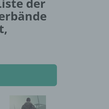
iste der
Verbände
t,