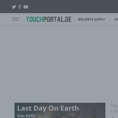
BELIEBTE APPS
N
Tou
Last Day On Earth
Leb
Von Kefir