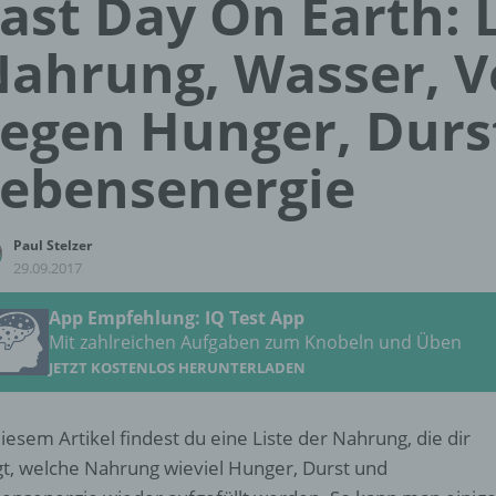
ast Day On Earth: L
ahrung, Wasser, 
egen Hunger, Durs
ebensenergie
Paul Stelzer
29.09.2017
App Empfehlung: IQ Test App
Mit zahlreichen Aufgaben zum Knobeln und Üben
JETZT KOSTENLOS HERUNTERLADEN
diesem Artikel findest du eine Liste der Nahrung, die dir
gt, welche Nahrung wieviel Hunger, Durst und