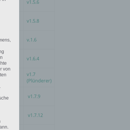
Ebene 1
v1.5.6
Ebene 2
v1.5.8
Ebene 3
v.1.6
mens,
ng
en
Ebene 4
v1.6.4
chte
r von
Bunker
v1.7
ten
Bravo
(Plünderer)
.
Bunker
v1.7.9
ische
Charlie
CAC-
v1.7.12
Karte
n
ann.