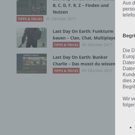
Aus d
B, C, D, F, R, Z – Finden und
perso
Nutzen
telef
31. Oktober 2017
TIPPS & TRICKS
Last Day On Earth: Funkturm
Begr
bauen – Clan, Chat, Multiplayer
09. Oktober 2017
TIPPS & TRICKS
Die D
D
Europ
Last Day On Earth: Bunker
Daten
Charlie – Das musst du wissen
L
Daten
09. Oktober 2017
TIPPS & TRICKS
Kunde
dies 
Hie
Begrif
die
Spa
Wir v
folge
wel