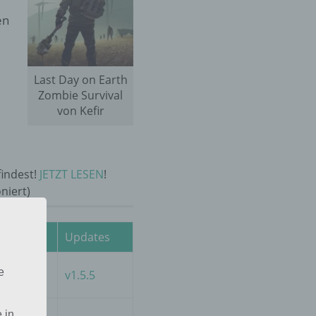
e
en
Last Day on Earth
Zombie Survival
von Kefir
indest!
JETZT LESEN
!
niert)
Bunker
Updates
Bunker
e
v1.5.5
Alpha
 in