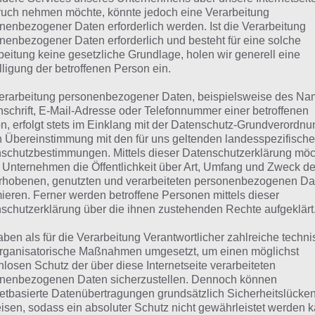
nsteiger Guide
Alle Waffen
bauen
uch nehmen möchte, könnte jedoch eine Verarbeitung
nenbezogener Daten erforderlich werden. Ist die Verarbeitung
nenbezogener Daten erforderlich und besteht für eine solche
Alle Orte und
 Tipps und Tricks
ATV bauen
beitung keine gesetzliche Grundlage, holen wir generell eine
Events
lligung der betroffenen Person ein.
Alle Beißer
-
Der
ünzen kostenlos
Säurebad
erarbeitung personenbezogener Daten, beispielsweise des Na
Große
nschrift, E-Mail-Adresse oder Telefonnummer einer betroffenen
n, erfolgt stets im Einklang mit der Datenschutz-Grundverordnu
Stahlbarren
n Übereinstimmung mit den für uns geltenden landesspezifisch
 PC spielen
Alle Pläne
herstellen?
schutzbestimmungen. Mittels dieser Datenschutzerklärung mö
 Unternehmen die Öffentlichkeit über Art, Umfang und Zweck de
achturm
Angebote des
Liste der
rhobenen, genutzten und verarbeiteten personenbezogenen Da
eischalten
Händlers
Nahrung
mieren. Ferner werden betroffene Personen mittels dieser
schutzerklärung über die ihnen zustehenden Rechte aufgeklärt
chmugglerlager
Funkturm
aben als für die Verarbeitung Verantwortlicher zahlreiche techn
pps
bauen
rganisatorische Maßnahmen umgesetzt, um einen möglichst
nlosen Schutz der über diese Internetseite verarbeiteten
 Dinge, die du
Der Blinde
nenbezogenen Daten sicherzustellen. Dennoch können
ssen solltest
netbasierte Datenübertragungen grundsätzlich Sicherheitslücke
isen, sodass ein absoluter Schutz nicht gewährleistet werden k