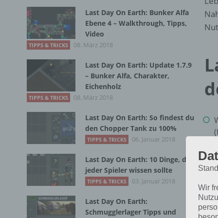
Leb
Last Day On Earth: Bunker Alfa
Nah
Ebene 4 – Walkthrough, Tipps,
Nut
Video
08. März 2018
TIPPS & TRICKS
L
Last Day On Earth: Update 1.7.9
– Bunker Alfa, Charakter,
d
Eichenholz
08. März 2018
TIPPS & TRICKS
Last Day On Earth: So findest du
W
den Chopper Tank zu 100%
(
06. Januar 2018
TIPPS & TRICKS
Dat
Last Day On Earth: 10 Dinge, die
Ti
Stand
jeder Spieler wissen sollte
03. Januar 2018
TIPPS & TRICKS
Hä
Wir f
F
Nutzu
Last Day On Earth:
perso
Schmugglerlager Tipps und
beson