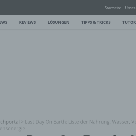
Startseite
Unser
EWS
REVIEWS
LÖSUNGEN
TIPPS & TRICKS
TUTOR
chportal
>
Last Day On Earth: Liste der Nahrung, Wasser, 
ensenergie