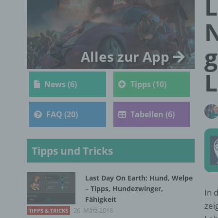
L
N
g
Alles zur App
L
News (6)
Tipps (10)
FAQ (20)
Tabellen (6)
Tipps und Tricks
Last Day On Earth: Hund, Welpe
– Tipps, Hundezwinger,
In 
Fähigkeit
zei
26. März 2018
TIPPS & TRICKS