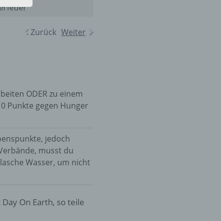
erfeuer
hren
Zurück
Weiter
en,
die
oder
tung.
arbeiten ODER zu einem
t 10 Punkte gegen Hunger
benspunkte, jedoch
er
 Verbände, musst du
ung
Flasche Wasser, um nicht
Day On Earth, so teile