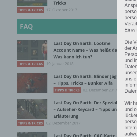
Ei
Tricks
Anspr
17. Oktober 2017
TIPPS & TRICKS
perso
perso
12
Verar
FAQ
Einwi
M
Die V
Last Day On Earth: Lootme
der A
Account Name – Was heißt das?
Perso
Was kann ich tun?
und i
Am
19. Januar 2018
TIPPS & TRICKS
Daten
unser
Last Day On Earth: Blinder Jäger
W
uns e
– Tipps, Tricks – Bunker Alfa
fr
infor
02. Dezember 2017
TIPPS & TRICKS
Daten
S
Last Day On Earth: Der Spezialist
Wir h
Ti
– Aufseher-Keycard – Tipps und
und o
lücke
Erläuterung
10
perso
02. Dezember 2017
TIPPS & TRICKS
wi
Inter
aufwe
Last Day On Earth: CAC-Karte A,