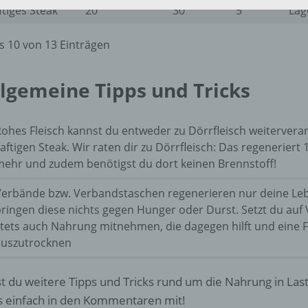
ftiges Steak
20
30
5
Lag
Verarbeitung ist jeder mit oder ohne Hilfe automatisierter Verfa
ausgeführte Vorgang oder jede solche Vorgangsreihe im
is 10 von 13 Einträgen
Zusammenhang mit personenbezogenen Daten wie das Erheb
das Erfassen, die Organisation, das Ordnen, die Speicherung, 
Anpassung oder Veränderung, das Auslesen, das Abfragen, die
llgemeine Tipps und Tricks
Verwendung, die Offenlegung durch Übermittlung, Verbreitung 
eine andere Form der Bereitstellung, den Abgleich oder die
Verknüpfung, die Einschränkung, das Löschen oder die Vernich
ohes Fleisch kannst du entweder zu Dörrfleisch weiterver
aftigen Steak. Wir raten dir zu Dörrfleisch: Das regenerier
mehr und zudem benötigst du dort keinen Brennstoff!
d) Einschränkung der Verarbeitung
Verbände bzw. Verbandstaschen regenerieren nur deine Le
Einschränkung der Verarbeitung ist die Markierung gespeichert
ringen diese nichts gegen Hunger oder Durst. Setzt du auf
personenbezogener Daten mit dem Ziel, ihre künftige Verarbeit
tets auch Nahrung mitnehmen, die dagegen hilft und eine 
einzuschränken.
auszutrocknen
e) Profiling
t du weitere Tipps und Tricks rund um die Nahrung in Last 
s einfach in den Kommentaren mit!
Profiling ist jede Art der automatisierten Verarbeitung