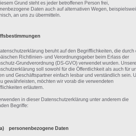
Hunde und
iesem Grund steht es jeder betroffenen Person frei,
Welpen
nenbezogene Daten auch auf alternativen Wegen, beispielswe
onisch, an uns zu übermitteln.
Alles rund um
Last Day On Earth
hier auf touch
iffsbestimmungen
atenschutzerklärung beruht auf den Begrifflichkeiten, die durch
iese Nahrung hilft gegen Hunger,
äischen Richtlinien- und Verordnungsgeber beim Erlass der
schutz-Grundverordnung (DS-GVO) verwendet wurden. Unser
ebensenergie
schutzerklärung soll sowohl für die Öffentlichkeit als auch für u
n und Geschäftspartner einfach lesbar und verständlich sein.
zu gewährleisten, möchten wir vorab die verwendeten
r haben wir die Nahrung aufgelistet, wieviel Hunger, Dur
flichkeiten erläutern.
se stillt. Nutze auch einfach die Suchfunktion oder sortie
lte, um herauszufinden, welche Nahrung am meisten gege
erwenden in dieser Datenschutzerklärung unter anderem die
nden Begriffe:
che nur die Lebensenergie auffüllt.
Einträge anzeigen
a) personenbezogene Daten
Suchen: