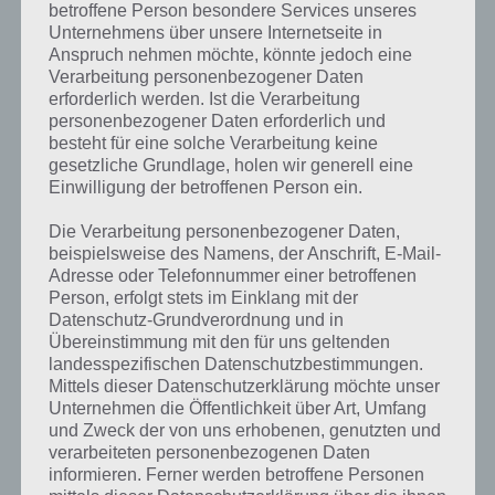
betroffene Person besondere Services unseres
Unternehmens über unsere Internetseite in
Anspruch nehmen möchte, könnte jedoch eine
Last Day On Earth: So kommt man an
Verarbeitung personenbezogener Daten
Stahlbarren
erforderlich werden. Ist die Verarbeitung
personenbezogener Daten erforderlich und
Stahlbarren werden in höheren Levels von Last Day On Earth immer
besteht für eine solche Verarbeitung keine
öfter benötigt. So unter anderem für Waffen, den
Stromgenerator
gesetzliche Grundlage, holen wir generell eine
und viele weitere Gegenstände. Geht man jedoch in entsprechende
Einwilligung der betroffenen Person ein.
Abbaugebiete, so findet man nirgens Stahlbarren oder Stahl.
Die Verarbeitung personenbezogener Daten,
Mit
Version 1.6
sind nun auch Stahlbarren verfügbar. Dies ist jedoch
beispielsweise des Namens, der Anschrift, E-Mail-
Adresse oder Telefonnummer einer betroffenen
recht kompliziert herzustellen und so gehts!
Person, erfolgt stets im Einklang mit der
Datenschutz-Grundverordnung und in
[index]
Übereinstimmung mit den für uns geltenden
landesspezifischen Datenschutzbestimmungen.
Mittels dieser Datenschutzerklärung möchte unser
Schritt 1: Verb. Schmelzofen bauen
Unternehmen die Öffentlichkeit über Art, Umfang
und Zweck der von uns erhobenen, genutzten und
Zunächst einmal musst du den verbesserten Schmelzofen in den
verarbeiteten personenbezogenen Daten
Plänen freischalten und bauen. Das kostet dich 20 Eichenbretter, 20
informieren. Ferner werden betroffene Personen
Steinziegel, 20 Eisenbarren und 10 Eisenplatten. Wenn du dich fragst,