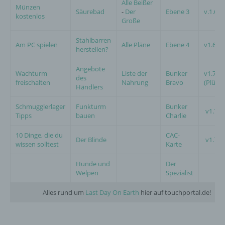
Alle Beißer
Münzen
Säurebad
-
Der
Ebene 3
v.1.6
kostenlos
Große
Stahlbarren
Am PC spielen
Alle Pläne
Ebene 4
v1.6.4
herstellen?
Angebote
Wachturm
Liste der
Bunker
v1.7
des
freischalten
Nahrung
Bravo
(Plünd
Händlers
Schmugglerlager
Funkturm
Bunker
v1.7.9
Tipps
bauen
Charlie
10 Dinge, die du
CAC-
Der Blinde
v1.7.1
wissen solltest
Karte
Hunde und
Der
Welpen
Spezialist
Alles rund um
Last Day On Earth
hier auf touchportal.de!