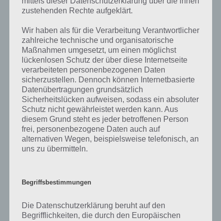
mittels dieser Datenschutzerklärung über die ihnen
wie du diese herstellst, schau einfach in unsere “
Liste der Materialien
zustehenden Rechte aufgeklärt.
und Rohstoffe
“. Dort findest du die Info, wo du das herstellen
kannst und aus was dieser besteht!
Wir haben als für die Verarbeitung Verantwortlicher
zahlreiche technische und organisatorische
Maßnahmen umgesetzt, um einen möglichst
lückenlosen Schutz der über diese Internetseite
verarbeiteten personenbezogenen Daten
sicherzustellen. Dennoch können Internetbasierte
Datenübertragungen grundsätzlich
Sicherheitslücken aufweisen, sodass ein absoluter
Schutz nicht gewährleistet werden kann. Aus
diesem Grund steht es jeder betroffenen Person
frei, personenbezogene Daten auch auf
alternativen Wegen, beispielsweise telefonisch, an
uns zu übermitteln.
Begriffsbestimmungen
Die Datenschutzerklärung beruht auf den
Bei den Plänen in Last Day On Earth findest du den
Begrifflichkeiten, die durch den Europäischen
verbesserten Schmelzofen, wo du Stahlbarren