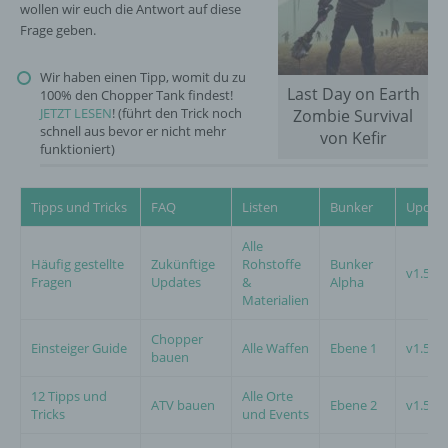
wollen wir euch die Antwort auf diese
Frage geben.
Wir haben einen Tipp, womit du zu
Last Day on Earth
100% den Chopper Tank findest!
JETZT LESEN
! (führt den Trick noch
Zombie Survival
schnell aus bevor er nicht mehr
von Kefir
funktioniert)
Tipps und Tricks
FAQ
Listen
Bunker
Updat
Alle
Häufig gestellte
Zukünftige
Rohstoffe
Bunker
v1.5.5
Fragen
Updates
&
Alpha
Materialien
Chopper
Einsteiger Guide
Alle Waffen
Ebene 1
v1.5.6
bauen
12 Tipps und
Alle Orte
ATV bauen
Ebene 2
v1.5.8
Tricks
und Events