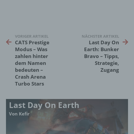
künftige Verarbeitung einzuschränken.
e) Profiling
VORIGER ARTIKEL
NÄCHSTER ARTIKEL
Profiling ist jede Art der automatisierten
CATS Prestige
Last Day On
Verarbeitung personenbezogener Daten, die
Modus – Was
Earth: Bunker
darin besteht, dass diese
personenbezogenen Daten verwendet
zahlen hinter
Bravo – Tipps,
werden, um bestimmte persönliche Aspekte,
dem Namen
Strategie,
die sich auf eine natürliche Person beziehen,
bedeuten –
Zugang
zu bewerten, insbesondere, um Aspekte
Crash Arena
bezüglich Arbeitsleistung, wirtschaftlicher
Turbo Stars
Lage, Gesundheit, persönlicher Vorlieben,
Interessen, Zuverlässigkeit, Verhalten,
Aufenthaltsort oder Ortswechsel dieser
Last Day On Earth
natürlichen Person zu analysieren oder
vorherzusagen.
Von Kefir
f) Pseudonymisierung