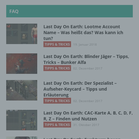
FAQ
i) Empfänger
Last Day On Earth: Lootme Account
Empfänger ist eine natürliche oder juristische
Name – Was heißt das? Was kann ich
Person, Behörde, Einrichtung oder andere
tun?
Stelle, der personenbezogene Daten
TIPPS & TRICKS
19. Januar 2018
offengelegt werden, unabhängig davon, ob
es sich bei ihr um einen Dritten handelt oder
Last Day On Earth: Blinder Jäger – Tipps,
nicht. Behörden, die im Rahmen eines
Tricks – Bunker Alfa
bestimmten Untersuchungsauftrags nach
TIPPS & TRICKS
02. Dezember 2017
dem Unionsrecht oder dem Recht der
Mitgliedstaaten möglicherweise
Last Day On Earth: Der Spezialist –
personenbezogene Daten erhalten, gelten
Aufseher-Keycard – Tipps und
jedoch nicht als Empfänger.
Erläuterung
TIPPS & TRICKS
02. Dezember 2017
j) Dritter
Last Day On Earth: CAC-Karte A, B, C, D, F,
R, Z – Finden und Nutzen
TIPPS & TRICKS
31. Oktober 2017
Dritter ist eine natürliche oder juristische
Person, Behörde, Einrichtung oder andere