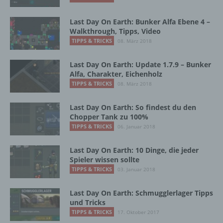
oder andere Stelle, die allein oder
gemeinsam mit anderen über die Zwecke
Last Day On Earth: Bunker Alfa Ebene 4 –
und Mittel der Verarbeitung von
Walkthrough, Tipps, Video
personenbezogenen Daten entscheidet.
TIPPS & TRICKS
08. März 2018
Sind die Zwecke und Mittel dieser
Verarbeitung durch das Unionsrecht oder
Last Day On Earth: Update 1.7.9 – Bunker
das Recht der Mitgliedstaaten vorgegeben,
Alfa, Charakter, Eichenholz
so kann der Verantwortliche
TIPPS & TRICKS
08. März 2018
beziehungsweise können die bestimmten
Kriterien seiner Benennung nach dem
Unionsrecht oder dem Recht der
Last Day On Earth: So findest du den
Mitgliedstaaten vorgesehen werden.
Chopper Tank zu 100%
TIPPS & TRICKS
06. Januar 2018
h) Auftragsverarbeiter
Last Day On Earth: 10 Dinge, die jeder
Spieler wissen sollte
TIPPS & TRICKS
03. Januar 2018
Auftragsverarbeiter ist eine natürliche oder
juristische Person, Behörde, Einrichtung
oder andere Stelle, die personenbezogene
Last Day On Earth: Schmugglerlager Tipps
und Tricks
Daten im Auftrag des Verantwortlichen
verarbeitet.
TIPPS & TRICKS
17. Oktober 2017