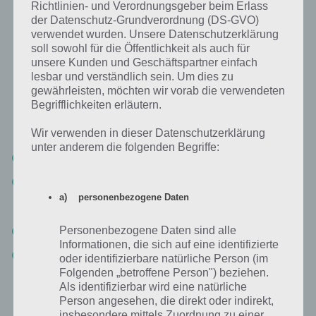
Richtlinien- und Verordnungsgeber beim Erlass
herstellen kannst
der Datenschutz-Grundverordnung (DS-GVO)
verwendet wurden. Unsere Datenschutzerklärung
soll sowohl für die Öffentlichkeit als auch für
Schritt 2: Teile sammeln für den Stahlbarren
unsere Kunden und Geschäftspartner einfach
lesbar und verständlich sein. Um dies zu
gewährleisten, möchten wir vorab die verwendeten
Im zweiten Schritt musst du dann insgesamt vier Teile
Begrifflichkeiten erläutern.
zusammentragen, um einen Stahlbarren in Last Day On Earth
herzustellen. Dabei handelt es sich um:
Wir verwenden in dieser Datenschutzerklärung
unter anderem die folgenden Begriffe:
1x Eisenbarren (Eisenerz am Schmelzofen weiterverarbeiten)
1x Aluminiumbarren (direkt im Bunker Alfa oder Rotes Gebiet
ODER aus Alumiumdraht / Bauxit am Schmelzofen zum
a) personenbezogene Daten
Aluminiumbarren weiterverarbeiten)
1x Kupferbarren (Eichenhain)
Personenbezogene Daten sind alle
Informationen, die sich auf eine identifizierte
2x Holzkohle (Mittels Holz am Lagerfeuer)
oder identifizierbare natürliche Person (im
Folgenden „betroffene Person") beziehen.
Als identifizierbar wird eine natürliche
Person angesehen, die direkt oder indirekt,
insbesondere mittels Zuordnung zu einer