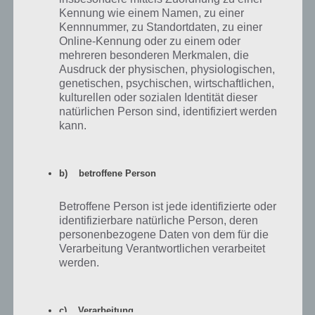
Kennung wie einem Namen, zu einer
Kennnummer, zu Standortdaten, zu einer
Online-Kennung oder zu einem oder
mehreren besonderen Merkmalen, die
Ausdruck der physischen, physiologischen,
genetischen, psychischen, wirtschaftlichen,
kulturellen oder sozialen Identität dieser
natürlichen Person sind, identifiziert werden
kann.
Sammle die einzelnen Bestandteile, um daraus den
Stahlbarren herzustellen
b) betroffene Person
Die Stahlbarren kannst du bei der
Werkbank
dann
zu Stahlplatten
weiterverarbeiten. Das ist nötig, um die Wände auf Level 4
Betroffene Person ist jede identifizierte oder
identifizierbare natürliche Person, deren
hochzuleveln. Dabei sind insgesamt
15 Eisenplatten und 20
personenbezogene Daten von dem für die
Stahlplatten
notwendig!
Verarbeitung Verantwortlichen verarbeitet
werden.
Auf WhatsApp teilen
Teilen auf Facebook
c) Verarbeitung